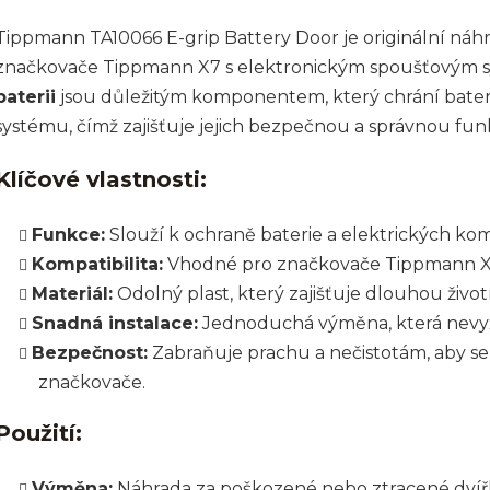
Tippmann TA10066 E-grip Battery Door je originální náhr
značkovače Tippmann X7 s elektronickým spoušťovým 
baterii
jsou důležitým komponentem, který chrání baterie
systému, čímž zajišťuje jejich bezpečnou a správnou funk
Klíčové vlastnosti:
Funkce:
Slouží k ochraně baterie a elektrických k
Kompatibilita:
Vhodné pro značkovače Tippmann X7 
Materiál:
Odolný plast, který zajišťuje dlouhou život
Snadná instalace:
Jednoduchá výměna, která nevyža
Bezpečnost:
Zabraňuje prachu a nečistotám, aby se 
značkovače.
Použití:
Výměna:
Náhrada za poškozené nebo ztracené dvířk