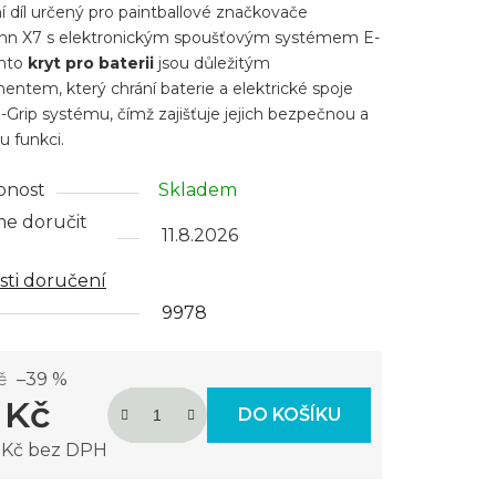
í díl určený pro paintballové značkovače
nn X7 s elektronickým spoušťovým systémem E-
ento
kryt pro baterii
jsou důležitým
ntem, který chrání baterie a elektrické spoje
ček.
E-Grip systému, čímž zajišťuje jejich bezpečnou a
u funkci.
pnost
Skladem
e doručit
11.8.2026
ti doručení
9978
č
–39 %
 Kč
DO KOŠÍKU
6 Kč bez DPH
 cena: