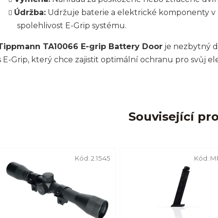
Údržba:
Udržuje baterie a elektrické komponenty v 
spolehlivost E-Grip systému.
Tippmann TA10066 E-grip Battery Door
je nezbytný d
s E-Grip, který chce zajistit optimální ochranu pro svůj 
Související pr
Kód:
2.1545
Kód:
M