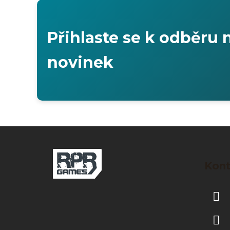
Přihlaste se k odběru 
novinek
Z
á
Kont
p
a
t
í