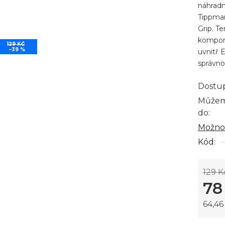
náhradn
0,0
Tippma
z
Grip. T
5
kompone
129 KČ
–39 %
hvězdi
uvnitř 
správno
Dostu
Můžem
do:
Možnos
Kód:
129 K
78
64,4
Měrná