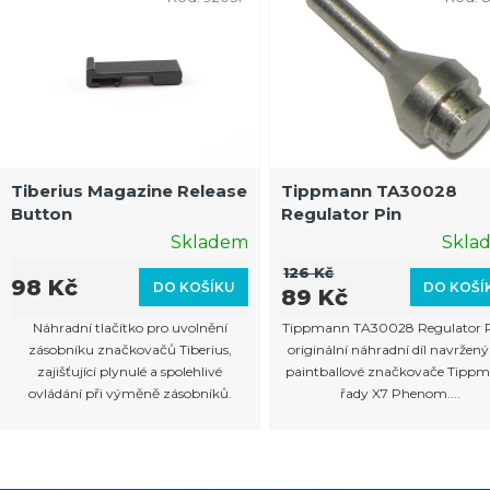
Tiberius Magazine Release
Tippmann TA30028
Button
Regulator Pin
Skladem
Skla
126 Kč
98 Kč
DO KOŠÍKU
DO KOŠÍ
89 Kč
Náhradní tlačítko pro uvolnění
Tippmann TA30028 Regulator P
zásobníku značkovačů Tiberius,
originální náhradní díl navržený
zajišťující plynulé a spolehlivé
paintballové značkovače Tipp
ovládání při výměně zásobníků.
řady X7 Phenom....