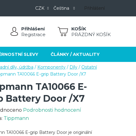
CZK
Čeština
Přihlášení
Přihlášení
NÁKUPNÍ
Registrace
PRÁZDNÝ KOŠÍK
KOŠÍK
ĚRNOSTNÍ SLEVY
ČLÁNKY / AKTUALITY
KONTAKT
adní díly, údržba
/
Komponenty
/
Díly
/
Ostatní
ppmann TA10066 E-grip Battery Door /X7
pmann TA10066 E-
p Battery Door /X7
rné
dnoceno
Podrobnosti hodnocení
cení
a:
Tippmann
ktu
n TA10066 E-grip Battery Door je originální