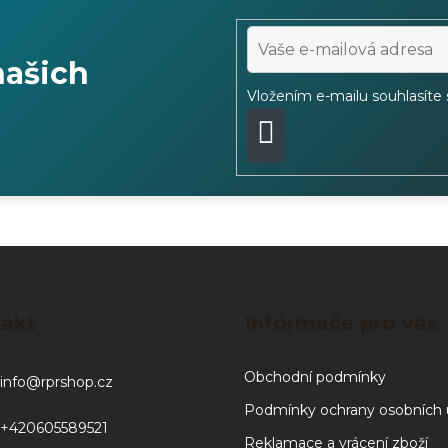
našich
Vložením e-mailu souhlasíte
PŘIHLÁSIT
SE
akt
Informace pro vás
Obchodní podmínky
info
@
rprshop.cz
Podmínky ochrany osobních 
+420605589521
Reklamace a vrácení zboží