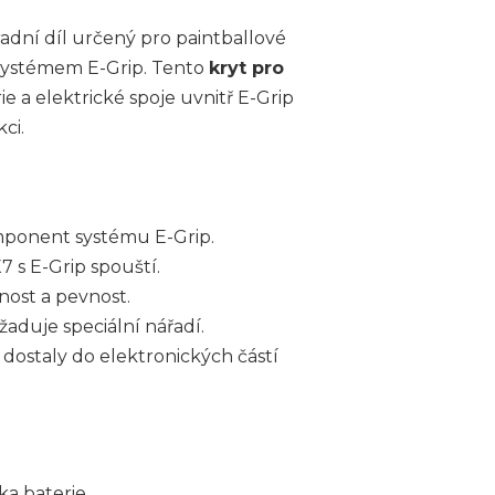
adní díl určený pro paintballové
systémem E-Grip. Tento
kryt pro
 a elektrické spoje uvnitř E-Grip
ci.
omponent systému E-Grip.
s E-Grip spouští.
nost a pevnost.
duje speciální nářadí.
dostaly do elektronických částí
a baterie.