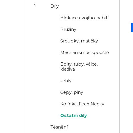
r
Díly
n
i
í
e
Blokace dvojího nabití
p
Pružiny
a
Šroubky, matičky
n
Mechanismus spouště
e
l
Bolty, tuby, válce,
kladiva
Jehly
Čepy, piny
Kolínka, Feed Necky
Ostatní díly
Těsnění