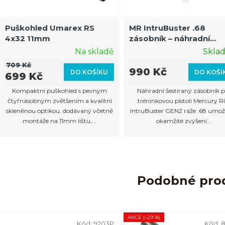
Puškohled Umarex RS
MR IntruBuster .68
4x32 11mm
zásobník – náhradní
zásobník pro IntruBust
Na skladě
Skla
GEN2 .68 Cal
709 Kč
990 Kč
DO KOŠÍKU
DO KOŠÍ
699 Kč
Kompaktní puškohled s pevným
Náhradní šestiraný zásobník p
čtyřnásobným zvětšením a kvalitní
tréninkovou pistoli Mercury Ri
skleněnou optikou, dodávaný včetně
IntruBuster GEN2 ráže .68 umož
montáže na 11mm lištu,...
okamžité zvýšení...
Podobné pro
AKCE (–29 %)
Kód:
9203P
Kód: