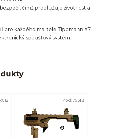
bezpečí, čímž prodlužuje životnost a
íl pro každého majitele Tippmann X7
elektronický spoušťový systém.
odukty
R012
Kód:
795IB