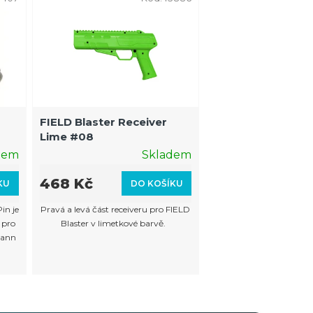
FIELD Blaster Receiver
Lime #08
dem
Skladem
468 Kč
KU
DO KOŠÍKU
in je
Pravá a levá část receiveru pro FIELD
 pro
Blaster v limetkové barvě.
mann