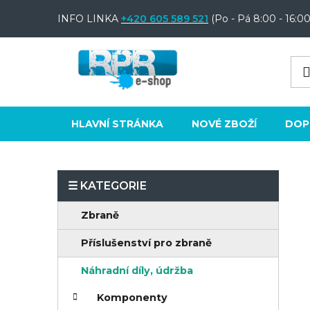
Přejít
INFO LINKA
+420 605 589 521
(Po - Pá 8:00 - 16:00
na
obsah
HLAVNÍ STRÁNKA
NOVÉ ZBOŽÍ
DOP
P
o
K
Přeskočit
Zbraně
s
a
kategorie
t
Příslušenství pro zbraně
t
e
r
Náhradní díly, údržba
g
a
o
Komponenty
n