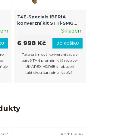
T4E-Specials IBERIA
konverzní kit STTi-SMG
er
pro HDR68 "TAN"
dem
Skladem
6 998 Kč
KU
DO KOŠÍKU
ro
Tato prémiová konverzní sada v
se
barvě TAN promění váš revolver
ňuje
UMAREX HDR68 v robustní
taktickou karabinu. Nabízí...
dukty
8407
Kód:
15886