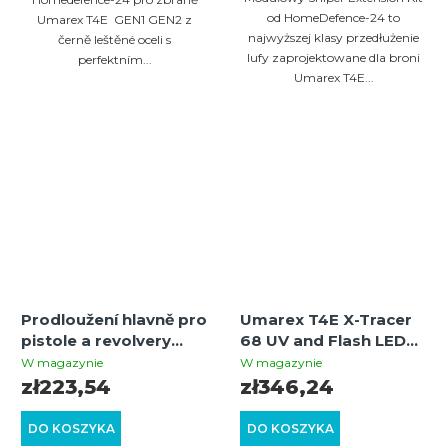
od HomeDefence-24 to
Umarex T4E GEN1 GEN2 z
najwyższej klasy przedłużenie
černě leštěné oceli s
lufy zaprojektowane dla broni
perfektním...
Umarex T4E...
Prodloužení hlavně pro
Umarex T4E X-Tracer
pistole a revolvery
68 UV and Flash LED
Umarex T4E cal.50 /
Muzzle Device for HDX
W magazynie
W magazynie
30J+ GEN1 GEN2
68 and TX 68
zł223,54
zł346,24
DO KOSZYKA
DO KOSZYKA