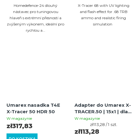
Homedefence-24 dlouhý
X-Tracer 68 with UV lighting
nástavec pro tuningovou
and flash effect for .68 TRB
hlaveň s extrémní přesností a
ammo and realistic firing
zvýšeným výkonem, ideální pro
simulation
rychlou a...
Umarex nasadka T4E
Adapter do Umarex X-
X-Tracer 50 HDR 50
TRACER.50 | 15x1 | dla
CAL.50 GEN1 GEN2
W magazynie
W magazynie
Cena
zł113,28 / 1 szt.
zł317,83
jednostkowa:
zł113,28
DO KOSZYKA