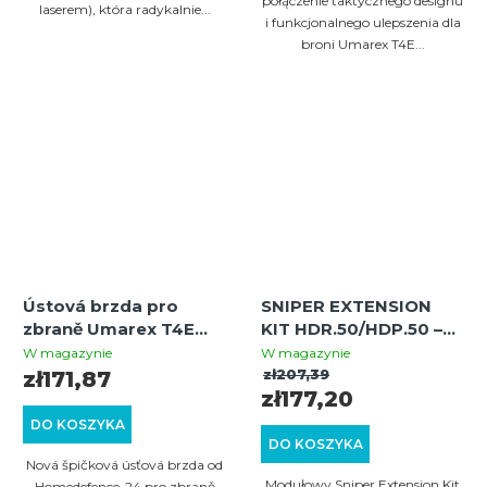
połączenie taktycznego designu
5
laserem), która radykalnie...
i funkcjonalnego ulepszenia dla
gwiazdek.
broni Umarex T4E...
Ústová brzda pro
SNIPER EXTENSION
zbraně Umarex T4E
KIT HDR.50/HDP.50 –
cal. 50 GEN1 GEN2 -
przedłużenie lufy do
W magazynie
W magazynie
černá
Umarex T4E cal. 50 |
zł207,39
zł171,87
zł177,20
Stal 12 cm | Gwint 15×1
DO KOSZYKA
DO KOSZYKA
Nová špičková úsťová brzda od
Modułowy Sniper Extension Kit
Homedefence-24 pro zbraně