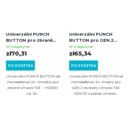
Univerzální PUNCH
Univerzální PUNCH
BUTTON pro zbraně
BUTTON pro GEN.2
Umarex T4E HDR.50
Umarex T4E
W magazynie
W magazynie
GEN1 / HDS.68 -
HDR/TR.50 a
zł70,31
zł65,34
červený
HDP/TP.50 - černý
DO KOSZYKA
DO KOSZYKA
Univerzální PUNCH BUTTON od
Univerzální PUNCH BUTTON od
Homedefence-24 vhnodný pro
Homedefence-24 vhodný pro
zbraně Umarex T4E - HDR50
GEN 2 revolvery Umarex T4E
cal. 50...
HDR.50 a pistole Umarex...