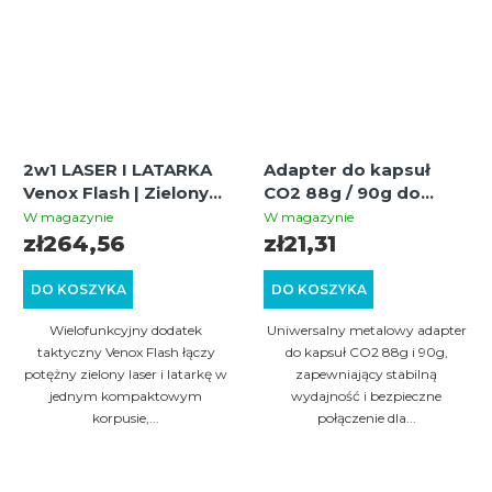
2w1 LASER I LATARKA
Adapter do kapsuł
Venox Flash | Zielony
CO2 88g / 90g do
laser na RIS 22 mm
paintballa, wiatrówek i
W magazynie
W magazynie
broni T4E
zł264,56
zł21,31
DO KOSZYKA
DO KOSZYKA
Wielofunkcyjny dodatek
Uniwersalny metalowy adapter
taktyczny Venox Flash łączy
do kapsuł CO2 88g i 90g,
potężny zielony laser i latarkę w
zapewniający stabilną
jednym kompaktowym
wydajność i bezpieczne
korpusie,...
połączenie dla...