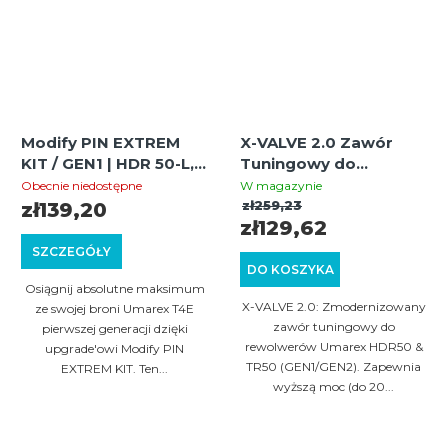
Modify PIN EXTREM
X-VALVE 2.0 Zawór
KIT / GEN1 | HDR 50-L,
Tuningowy do
HDR/TR 50, HDP/TP 50,
Rewolwerów Umarex
Obecnie niedostępne
W magazynie
HDR/TR 68, HDB/TB
HDR50 & TR50 GEN1 /
zł259,23
zł139,20
zł129,62
68, HDS/TS 68 |
GEN2
Ekstremalne
SZCZEGÓŁY
Zwiększenie Mocy
DO KOSZYKA
Osiągnij absolutne maksimum
X-VALVE 2.0: Zmodernizowany
ze swojej broni Umarex T4E
zawór tuningowy do
pierwszej generacji dzięki
rewolwerów Umarex HDR50 &
upgrade'owi Modify PIN
TR50 (GEN1/GEN2). Zapewnia
EXTREM KIT. Ten...
wyższą moc (do 20...