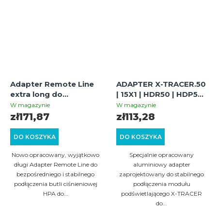
Adapter Remote Line
ADAPTER X-TRACER.50
extra long do
| 15X1 | HDR50 | HDP50
podłączenia butli HPA |
| HDP50 COMPACT
W magazynie
W magazynie
+8J moc | UMAREX T4E
zł171,87
zł113,28
HDR50 / HDP50 /
HDS68 / HDX68 /
DO KOSZYKA
DO KOSZYKA
HDB68 / HDR68
Nowo opracowany, wyjątkowo
Specjalnie opracowany
długi Adapter Remote Line do
aluminiowy adapter
bezpośredniego i stabilnego
zaprojektowany do stabilnego
podłączenia butli ciśnieniowej
podłączenia modułu
HPA do...
podświetlającego X-TRACER
do...