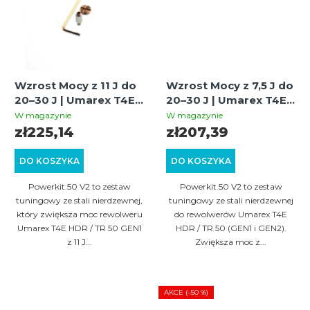
Wzrost Mocy z 11 J do
Wzrost Mocy z 7,5 J do
20–30 J | Umarex T4E
20–30 J | Umarex T4E
HDR/TR 50 GEN1 |
HDR/TR 50 GEN1/GEN2
W magazynie
W magazynie
Powerkit.50 V2
| Powerkit.50 V2
zł225,14
zł207,39
DO KOSZYKA
DO KOSZYKA
Powerkit.50 V2 to zestaw
Powerkit.50 V2 to zestaw
tuningowy ze stali nierdzewnej,
tuningowy ze stali nierdzewnej
który zwiększa moc rewolweru
do rewolwerów Umarex T4E
Umarex T4E HDR / TR 50 GEN1
HDR / TR 50 (GEN1 i GEN2).
z 11 J...
Zwiększa moc z...
AKCE (–50 %)