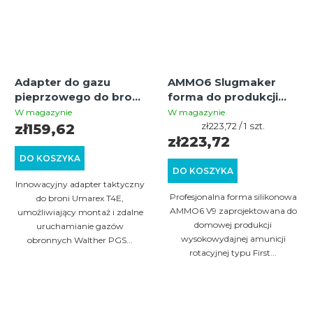
Adapter do gazu
AMMO6 Slugmaker
pieprzowego do broni
forma do produkcji
Umarex T4E HDR
First Strike cal .50 –
W magazynie
W magazynie
50/TR 50, HDS 68/TS
Umarex HDR 50
Cena
zł223,72 / 1 szt.
zł159,62
jednostkowa:
zł223,72
68
DO KOSZYKA
DO KOSZYKA
Innowacyjny adapter taktyczny
Profesjonalna forma silikonowa
do broni Umarex T4E,
AMMO6 V9 zaprojektowana do
umożliwiający montaż i zdalne
domowej produkcji
uruchamianie gazów
wysokowydajnej amunicji
obronnych Walther PGS...
rotacyjnej typu First...