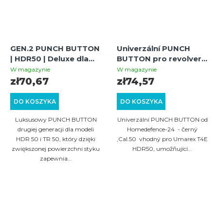
GEN.2 PUNCH BUTTON
Univerzální PUNCH
| HDR50 | Deluxe dla
BUTTON pro revolvery
Umarex T4E HDR / TR
Umarex T4E
W magazynie
W magazynie
50 black
HDR/TR.50 GEN1 -
zł70,67
zł74,57
černý
DO KOSZYKA
DO KOSZYKA
Luksusowy PUNCH BUTTON
Univerzální PUNCH BUTTON od
drugiej generacji dla modeli
Homedefence-24 - černý
HDR 50 i TR 50, który dzięki
,Cal.50 vhodný pro Umarex T4E
zwiększonej powierzchni styku
HDR50, umožňující...
zapewnia...