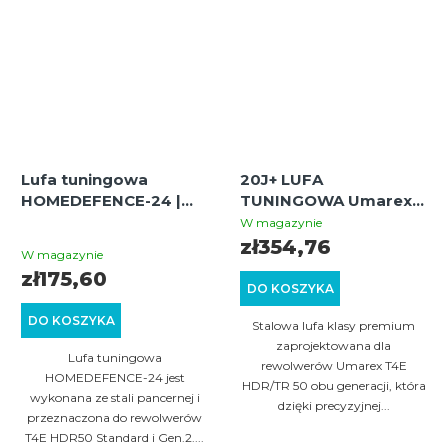
Lufa tuningowa
20J+ LUFA
HOMEDEFENCE-24 |
TUNINGOWA Umarex
12,7 mm stalowa z
T4E HDR / TR 50 GEN1
W magazynie
Średnia
gwintem | Do broni
GEN2 | Zestaw z
zł354,76
W magazynie
T4E HDR50 Standard i
przedłużeniem i
ocena
zł175,60
Gen.2
osłoną
DO KOSZYKA
produktu
DO KOSZYKA
wynosi
Stalowa lufa klasy premium
zaprojektowana dla
5,0
Lufa tuningowa
rewolwerów Umarex T4E
na
HOMEDEFENCE-24 jest
HDR/TR 50 obu generacji, która
wykonana ze stali pancernej i
5
dzięki precyzyjnej...
przeznaczona do rewolwerów
gwiazdek.
T4E HDR50 Standard i Gen.2....