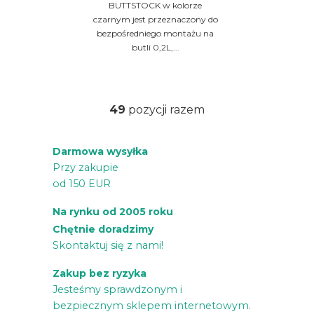
BUTTSTOCK w kolorze
czarnym jest przeznaczony do
bezpośredniego montażu na
butli 0,2L,...
49
pozycji razem
K
o
Darmowa wysyłka
n
Przy zakupie
t
od 150 EUR
r
o
Na rynku od 2005 roku
l
Chętnie doradzimy
k
Skontaktuj się z nami!
i
Zakup bez ryzyka
l
Jesteśmy sprawdzonym i
i
bezpiecznym sklepem internetowym.