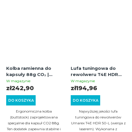
Kolba ramienna do
Lufa tuningowa do
kapsuły 88g CO₂ |
rewolweru T4E HDR
Buttstock dla
50-L | Stalowa z
W magazynie
W magazynie
maksymalnej
gwintem
zł242,90
zł194,96
stabilności | Czarna
DO KOSZYKA
DO KOSZYKA
Ergonomiczna kolba
Najwyższej jakości lufa
(buttstock) zaprojektowana
tuningowa do rewolwerów
specjalnie dla kapsuł CO2 88g.
Umarex T4E HDR 50-L (wersja z
Ten dodatek zapewnia stabilne i
laserem). Wykonana z