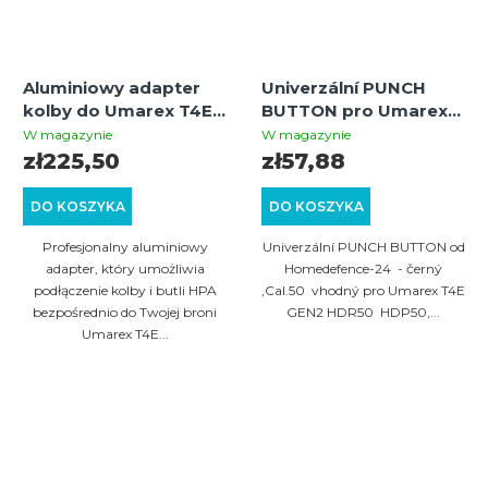
Aluminiowy adapter
Univerzální PUNCH
kolby do Umarex T4E
BUTTON pro Umarex
HDR50, HDP50, HDR68
T4E GEN2 revolvery
W magazynie
W magazynie
HDR/TR.50 pistole
zł225,50
zł57,88
HDP.50/TR.50x - černý
DO KOSZYKA
DO KOSZYKA
Profesjonalny aluminiowy
Univerzální PUNCH BUTTON od
adapter, który umożliwia
Homedefence-24 - černý
podłączenie kolby i butli HPA
,Cal.50 vhodný pro Umarex T4E
bezpośrednio do Twojej broni
GEN2 HDR50 HDP50,...
Umarex T4E...