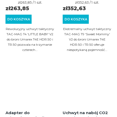
rewolweru Umarex
Cena
rewolweru Umarex
Cena
zł263,85 / 1 szt.
zł352,63 / 1 szt.
jednostkowa:
jednostkowa:
zł263,85
zł352,63
T4E HDR.50/TR.50 (4
T4E HDR.50 / TR.50 na
gniazda)
9 magazynków
DO KOSZYKA
DO KOSZYKA
Rewolucyjny uchwyt taktyczny
Ekstremalny uchwyt taktyczny
TAC-MAG T4 'LITTLE BABY' V2
TAC-MAG T9 'Sweet Mommy'
do broni Umarex T4E HDR.50 i
V2 do broni Umarex T4E
TR.50 pozwala na trzymanie
HDR.50 i TR.50 oferuje
czterech...
niespotykaną pojemność...
Adapter do
Uchwyt na nabój CO2