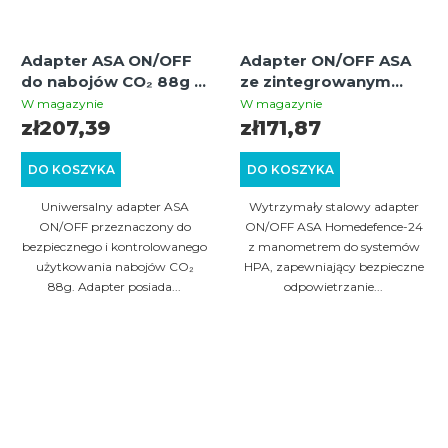
Adapter ASA ON/OFF
Adapter ON/OFF ASA
do nabojów CO₂ 88g z
ze zintegrowanym
manometrem — do
manometrem do butli
W magazynie
W magazynie
broni do samoobrony i
HPA – szybkie
zł207,39
zł171,87
paintballa
odpowietrzanie i
kontrola ciśnienia
DO KOSZYKA
DO KOSZYKA
Uniwersalny adapter ASA
Wytrzymały stalowy adapter
ON/OFF przeznaczony do
ON/OFF ASA Homedefence-24
bezpiecznego i kontrolowanego
z manometrem do systemów
użytkowania nabojów CO₂
HPA, zapewniający bezpieczne
88g. Adapter posiada...
odpowietrzanie...