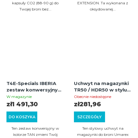
kapsuły CO2 (88-90 g) do
EXTENSION. Ta wykonana z
Twojej broni bez...
oksydowanej...
T4E-Specials IBERIA
Uchwyt na magazynki
zestaw konwersyjny
TR50 / HDR50 w stylu
STTi-SMG do HDR50
AK47 – mieści 3
W magazynie
Obecnie niedostępne
"TAN"
magazynki, szybka
zł1 491,30
zł281,96
wymiana i wysoka
trwałość
DO KOSZYKA
SZCZEGÓŁY
Ten zestaw konwersyjny w
Ten stylowy uchwyt na
kolorze TAN zmieni Twój
magazynki do broni Umarex