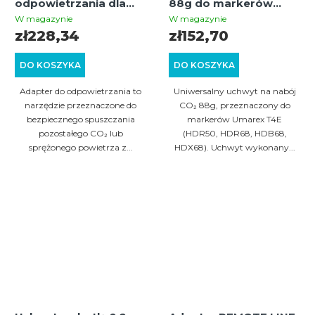
odpowietrzania dla
88g do markerów
Umarex T4E HDR50,
Umarex T4e + 3x
W magazynie
W magazynie
HDP50, HDR68,
Picatinny 22 mm
zł228,34
zł152,70
HDB68, HDS68 | +5
Dżuli
DO KOSZYKA
DO KOSZYKA
Adapter do odpowietrzania to
Uniwersalny uchwyt na nabój
narzędzie przeznaczone do
CO₂ 88g, przeznaczony do
bezpiecznego spuszczania
markerów Umarex T4E
pozostałego CO₂ lub
(HDR50, HDR68, HDB68,
sprężonego powietrza z...
HDX68). Uchwyt wykonany...