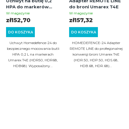
Uchwyt na butlę 0,2
Adapter REMOTE LINE
HPA do markerów
do broni Umarex T4E
Umarex T4e + 3x
W magazynie
W magazynie
Picatinny 22 mm
zł152,70
zł157,32
DO KOSZYKA
DO KOSZYKA
Uchwyt Homedefence-24 do
HOMEDEFENCE-24 Adapter
bezpiecznego mocowania butli
REMOTE LINE do profesjonalnej
HPA 0,2 L na markerach
konwersji broni Umarex T4E
Umarex T4E (HDR50, HDR68,
(HDR.50, HDP.50, HDS.68,
HDB68). Wyposażony...
HDB.68, HDR.68)...