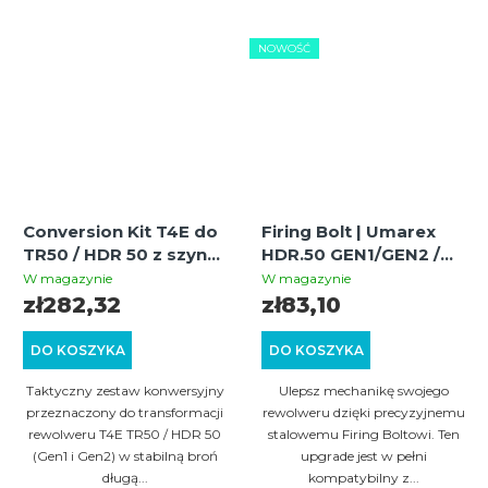
NOWOŚĆ
Conversion Kit T4E do
Firing Bolt | Umarex
TR50 / HDR 50 z szyną
HDR.50 GEN1/GEN2 /
RIS, M-LOK i gwintem
HDR.50-L | Zwiększenie
W magazynie
W magazynie
i Optymalizacja Mocy
zł282,32
zł83,10
DO KOSZYKA
DO KOSZYKA
Taktyczny zestaw konwersyjny
Ulepsz mechanikę swojego
przeznaczony do transformacji
rewolweru dzięki precyzyjnemu
rewolweru T4E TR50 / HDR 50
stalowemu Firing Boltowi. Ten
(Gen1 i Gen2) w stabilną broń
upgrade jest w pełni
długą...
kompatybilny z...