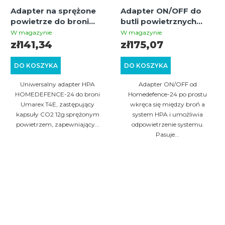
Adapter na sprężone
Adapter ON/OFF do
powietrze do broni
butli powietrznych
Umarex T4E
HPA odpowiedni do
W magazynie
W magazynie
broni Umarex T4E
zł141,34
zł175,07
DO KOSZYKA
DO KOSZYKA
Uniwersalny adapter HPA
Adapter ON/OFF od
HOMEDEFENCE-24 do broni
Homedefence-24 po prostu
Umarex T4E, zastępujący
wkręca się między broń a
kapsuły CO2 12g sprężonym
system HPA i umożliwia
powietrzem, zapewniający...
odpowietrzenie systemu.
Pasuje...