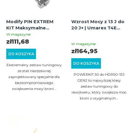
a
e
p
p
Modify PIN EXTREM
Wzrost Mocy z 13 J do
r
r
KIT Maksymalne
20 J+ | Umarex T4E
o
Zwiększenie Mocy /
HDR/TR 50 GEN2 |
o
W magazynie
Średnia
GEN.2 | HDR 50, HDR
POWERKIT.50
zł111,68
d
d
W magazynie
50-L, HDP 50, HDR 68,
ocena
zł164,95
u
HDB 68 | Stal
u
DO KOSZYKA
produktu
Nierdzewna
k
k
DO KOSZYKA
wynosi
Ekstremalny zestaw tuningowy
t
t
ze stali nierdzewnej
5,0
POWERKIT.50 do HDR50-13J
zaprojektowany specjalnie dla
ó
na
ó
GEN2 to najwyższej klasy
bezkompromisowego
zestaw tuningowy do
5
w
zwiększenia mocy broni...
w
rewolweru, który zwiększa moc
gwiazdek.
broni z oryginalnych...