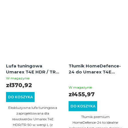
Lufa tuningowa
Tłumik HomeDefence-
Umarex T4E HDR / TR
24 do Umarex T4E
50 L | Zestaw z
GEN1 / GEN2 – cal.50,
W magazynie
Średnia
przedłużeniem i
gwint 15×1, długość 16
zł370,92
W magazynie
gwintem
cm
ocena
zł455,97
DO KOSZYKA
produktu
DO KOSZYKA
wynosi
Ekskluzywna lufa tuningowa
zaprojektowana dla
4,0
Tłumik premium
rewolwerów Umarex T4E
na
HomeDefence-24 to idealne
HDR/TR 50 w wersji L (z