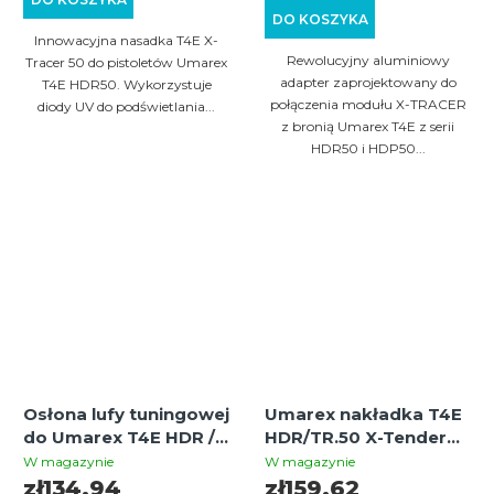
DO KOSZYKA
Innowacyjna nasadka T4E X-
Rewolucyjny aluminiowy
Tracer 50 do pistoletów Umarex
adapter zaprojektowany do
T4E HDR50. Wykorzystuje
połączenia modułu X-TRACER
diody UV do podświetlania...
z bronią Umarex T4E z serii
HDR50 i HDP50...
Osłona lufy tuningowej
Umarex nakładka T4E
do Umarex T4E HDR /
HDR/TR.50 X-Tender
TR 50 – GEN1 i GEN2
do GEN1 i GEN2
W magazynie
W magazynie
zł134,94
zł159,62