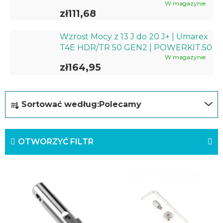
W magazynie
zł111,68
Wzrost Mocy z 13 J do 20 J+ | Umarex
T4E HDR/TR 50 GEN2 | POWERKIT.50
W magazynie
zł164,95
S
Sortować według:
Polecamy
o
r
OTWORZYĆ FILTR
t
o
L
w
i
a
s
n
t
i