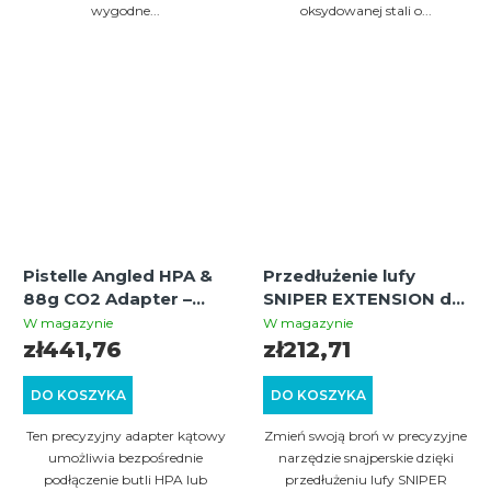
wygodne...
oksydowanej stali o...
Pistelle Angled HPA &
Przedłużenie lufy
88g CO2 Adapter –
SNIPER EXTENSION do
adapter kątowy do
broni Umarex T4E
W magazynie
W magazynie
butli HPA i kapsuł 88g
cal.50 GEN1 GEN2 –
zł441,76
zł212,71
gwint 15x1, długość 20
cm
DO KOSZYKA
DO KOSZYKA
Ten precyzyjny adapter kątowy
Zmień swoją broń w precyzyjne
umożliwia bezpośrednie
narzędzie snajperskie dzięki
podłączenie butli HPA lub
przedłużeniu lufy SNIPER