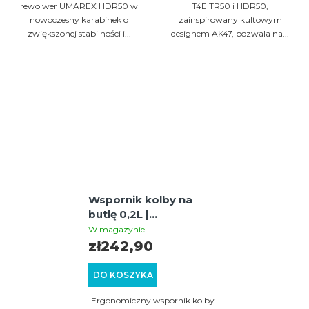
rewolwer UMAREX HDR50 w
T4E TR50 i HDR50,
nowoczesny karabinek o
zainspirowany kultowym
zwiększonej stabilności i...
designem AK47, pozwala na...
Wspornik kolby na
butlę 0,2L |
BUTTSTOCK | CZARNY
W magazynie
zł242,90
DO KOSZYKA
Ergonomiczny wspornik kolby