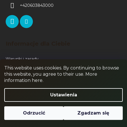
+420603843000
Informacje dla Ciebie
Warunki i zasady
This website uses cookies. By continuing to browse
Warunki ochrony danych osobowych
this website, you agree to their use. More
Reklamacje i zwroty towarów
information here.
Wysyłka i płatność
Ustawienia
MOJE KONTO
Odrzucić
Zgadzam się
Zaloguj się