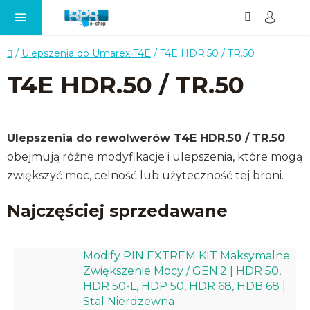
Szukaj
KO
Przejść
do
treści
Home
/
Ulepszenia do Umarex T4E
/
T4E HDR.50 / TR.50
T4E HDR.50 / TR.50
Ulepszenia do rewolwerów T4E HDR.50 / TR.50
obejmują różne modyfikacje i ulepszenia, które mogą
zwiększyć moc, celność lub użyteczność tej broni.
Najczęściej sprzedawane
Modify PIN EXTREM KIT Maksymalne
Zwiększenie Mocy / GEN.2 | HDR 50,
HDR 50-L, HDP 50, HDR 68, HDB 68 |
Stal Nierdzewna