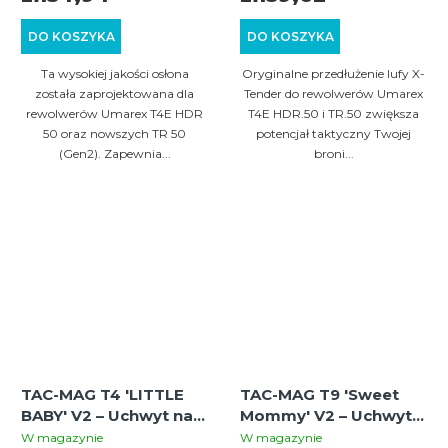
DO KOSZYKA
DO KOSZYKA
Ta wysokiej jakości osłona
Oryginalne przedłużenie lufy X-
została zaprojektowana dla
Tender do rewolwerów Umarex
rewolwerów Umarex T4E HDR
T4E HDR.50 i TR.50 zwiększa
50 oraz nowszych TR 50
potencjał taktyczny Twojej
(Gen2). Zapewnia...
broni...
TAC-MAG T4 'LITTLE
TAC-MAG T9 'Sweet
BABY' V2 – Uchwyt na
Mommy' V2 – Uchwyt
magazynki do
na magazynki do
W magazynie
W magazynie