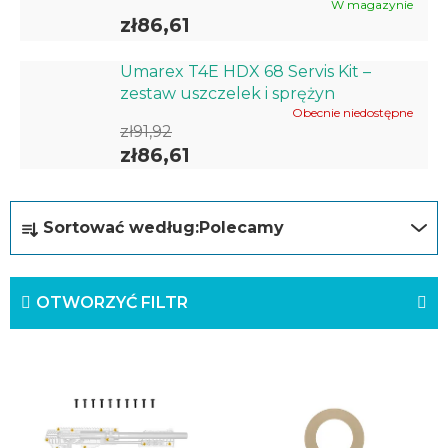
W magazynie
zł86,61
Umarex T4E HDX 68 Servis Kit –
zestaw uszczelek i sprężyn
Obecnie niedostępne
zł91,92
zł86,61
S
Sortować według:
Polecamy
o
r
OTWORZYĆ FILTR
t
o
L
w
i
a
s
n