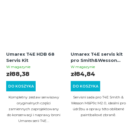
Umarex T4E HDB 68
Umarex T4E servis kit
Servis Kit
pro Smith&Wesson
M&P9c M2.0
W magazynie
W magazynie
zł88,38
zł84,84
DO KOSZYKA
DO KOSZYKA
Kompletny zestaw serwisowy
Servisní sada pro T4E Smith &
oryginalnych części
Wesson M&P9c M2.0, ideální pro
zamiennych zaprojektowany
údržbu a opravy této oblíbené
do konserwacji i naprawy broni
paintballové zbraně.
Umarex serii T4E...