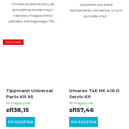
Umarex przeznaczony do
wszystkie kluczowe
kompletnej konserwacji i
komponenty zamienne, w tym
naprawy magazynków
uszczelki oraz...
pistoletu treningowego T4E...
DZIAŁANIE
Tippmann Universal
Umarex T4E HK 416 D
Parts Kit A5
Servis Kit
W magazynie
W magazynie
zł138,15
zł157,46
DO KOSZYKA
DO KOSZYKA