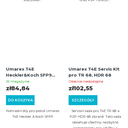
Umarex T4E
Umarex T4E Servis Kit
Heckler&Koch SFP9
pro TR 68, HDR 68
Servis Kit
W magazynie
Obecnie niedostępne
zł84,84
zł102,55
DO KOSZYKA
SZCZEGÓŁY
Náhradní díly pro pistoli Umarex
Servisní sada pro T4E TR 68 a
T4E Heckler & Koch SFP9
P2P HDR 68 zbraně. Tato sada
obsahuje všechny nezbytné
komponenty pro údržbu a