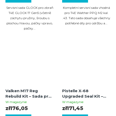
Servisní sada GLOCK pro zbraň
Kompletní servisní sada vhodná
T4E GLOCK 17 Gen5 (včetně
pro T4E Walther PPQ M2 kal.
záchytu pružiny, šroubu s
.43. Tato sada obsahuje všechny
plochou hlavou, páčky vpravo,
potřebné díly pro údržbu a...
páčky...
Valken M17 Reg
Pistelle X-68
Rebuild Kit – Sada pro
Upgraded Seal Kit –
repas regulátoru
komplet uszczelek, O-
W magazynie
W magazynie
ringów i smaru dla
zł176,05
zł171,45
GEN1 i GEN2