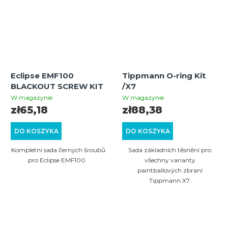
Eclipse EMF100
Tippmann O-ring Kit
BLACKOUT SCREW KIT
/X7
W magazynie
W magazynie
zł65,18
zł88,38
DO KOSZYKA
DO KOSZYKA
Kompletní sada černých šroubů
Sada základních těsnění pro
pro Eclipse EMF100
všechny varianty
paintballových zbraní
Tippmann X7.