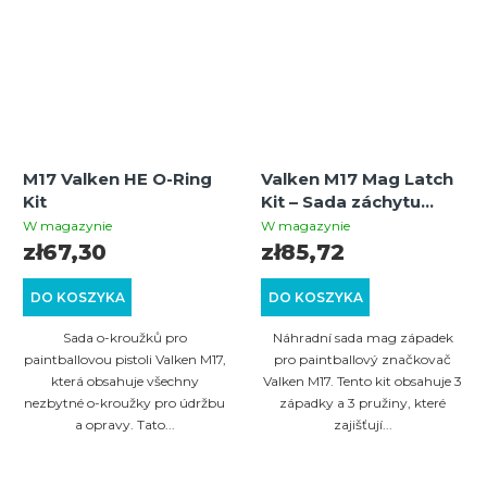
M17 Valken HE O-Ring
Valken M17 Mag Latch
Kit
Kit – Sada záchytu
zásobníku
W magazynie
W magazynie
zł67,30
zł85,72
DO KOSZYKA
DO KOSZYKA
Sada o-kroužků pro
Náhradní sada mag západek
paintballovou pistoli Valken M17,
pro paintballový značkovač
která obsahuje všechny
Valken M17. Tento kit obsahuje 3
nezbytné o-kroužky pro údržbu
západky a 3 pružiny, které
a opravy. Tato...
zajišťují...