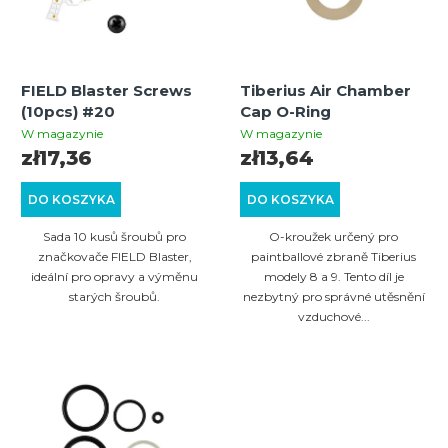
t
i
a
e
p
p
FIELD Blaster Screws
Tiberius Air Chamber
r
r
(10pcs) #20
Cap O-Ring
o
o
W magazynie
W magazynie
zł17,36
zł13,64
d
d
u
u
DO KOSZYKA
DO KOSZYKA
k
k
Sada 10 kusů šroubů pro
O-kroužek určený pro
t
t
značkovače FIELD Blaster,
paintballové zbraně Tiberius
ideální pro opravy a výměnu
modely 8 a 9. Tento díl je
ó
ó
starých šroubů.
nezbytný pro správné utěsnění
w
vzduchové...
w