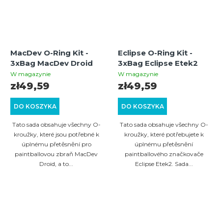
MacDev O-Ring Kit -
Eclipse O-Ring Kit -
3xBag MacDev Droid
3xBag Eclipse Etek2
W magazynie
W magazynie
zł49,59
zł49,59
DO KOSZYKA
DO KOSZYKA
Tato sada obsahuje všechny O-
Tato sada obsahuje všechny O-
kroužky, které jsou potřebné k
kroužky, které potřebujete k
úplnému přetěsnění pro
úplnému přetěsnění
paintballovou zbraň MacDev
paintballového značkovače
Droid, a to...
Eclipse Etek2. Sada...