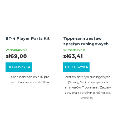
BT-4 Player Parts Kit
Tippmann zestaw
sprężyn tuningowych
(5 szt.)
W magazynie
W magazynie
zł69,08
zł63,41
DO KOSZYKA
DO KOSZYKA
Sada náhradních dílů pro
Zestaw sprężyn tuningowych
paintballové zbraně BT-4
(Spring Set) do wszystkich
markerów Tippmann. Zestaw
zawiera 5 sprężyn o różnej sile,
które są...