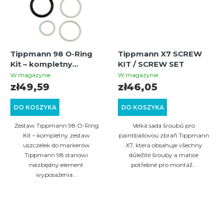
Tippmann 98 O-Ring
Tippmann X7 SCREW
Kit – kompletny
KIT / SCREW SET
zestaw uszczelek do
W magazynie
W magazynie
markerów Tippmann
zł49,59
zł46,05
98
DO KOSZYKA
DO KOSZYKA
Zestaw Tippmann 98 O-Ring
Velká sada šroubů pro
Kit – kompletny zestaw
paintballovou zbraň Tippmann
uszczelek do markerów
X7, která obsahuje všechny
Tippmann 98 stanowi
důležité šrouby a matice
niezbędny element
potřebné pro montáž...
wyposażenia...