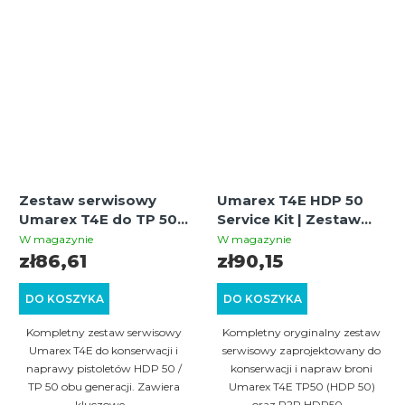
Zestaw serwisowy
Umarex T4E HDP 50
Umarex T4E do TP 50 /
Service Kit | Zestaw
HDP 50 (Gen1 i Gen2)
serwisowy do TP50 /
W magazynie
W magazynie
HDR50
zł86,61
zł90,15
DO KOSZYKA
DO KOSZYKA
Kompletny zestaw serwisowy
Kompletny oryginalny zestaw
Umarex T4E do konserwacji i
serwisowy zaprojektowany do
naprawy pistoletów HDP 50 /
konserwacji i napraw broni
TP 50 obu generacji. Zawiera
Umarex T4E TP50 (HDP 50)
kluczowe...
oraz P2P HDR50...