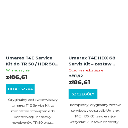
Umarex T4E Service
Umarex T4E HDX 68
Kit do TR 50 / HDR 50
Servis Kit – zestaw
Gen2
uszczelek i sprężyn
W magazynie
Obecnie niedostępne
zł91,92
zł86,61
zł86,61
DO KOSZYKA
SZCZEGÓŁY
Oryginalny zestaw serwisowy
Kompletny, oryginalny zestaw
Umarex T4E Service Kit to
serwisowy do strzelb Umarex
kompletne rozwiązanie do
T4E HDX 68, zawierający
konserwacji i naprawy
wszystkie kluczowe elementy...
rewolwerów TR 50 oraz...