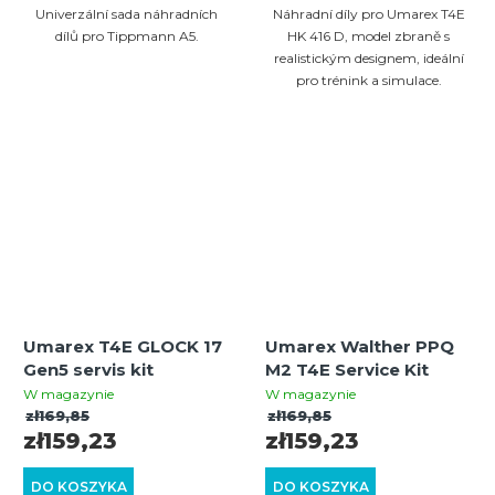
Univerzální sada náhradních
Náhradní díly pro Umarex T4E
dílů pro Tippmann A5.
HK 416 D, model zbraně s
realistickým designem, ideální
pro trénink a simulace.
Umarex T4E GLOCK 17
Umarex Walther PPQ
Gen5 servis kit
M2 T4E Service Kit
W magazynie
W magazynie
zł169,85
zł169,85
zł159,23
zł159,23
DO KOSZYKA
DO KOSZYKA