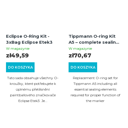
Eclipse O-Ring Kit -
Tippmann O-ring Kit
3xBag Eclipse Etek3
A5 – complete sealing
set for regular
W magazynie
W magazynie
maintenance and
zł49,59
zł70,67
repair of the
Tippmann A5 paintball
DO KOSZYKA
DO KOSZYKA
marker
Tato sada obsahuje všechny O-
Replacement O-ring set for
kroužky, které potřebujete k
Tippmann A5 including all
úplnému přetěsnění
essential sealing elements
paintballového značkovače
required for proper function of
Eclipse Etek3. Je...
the marker