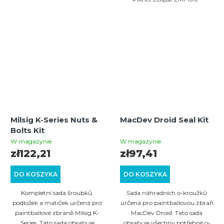
Milsig K-Series Nuts &
MacDev Droid Seal Kit
Bolts Kit
W magazynie
W magazynie
zł122,21
zł97,41
DO KOSZYKA
DO KOSZYKA
Kompletní sada šroubků,
Sada náhradních o-kroužků
podložek a matiček určená pro
určená pro paintballovou zbraň
paintballové zbraně Milsig K-
MacDev Droid. Tato sada
Series. Tato sada obsahuje
obsahuje všechny potřebné o-