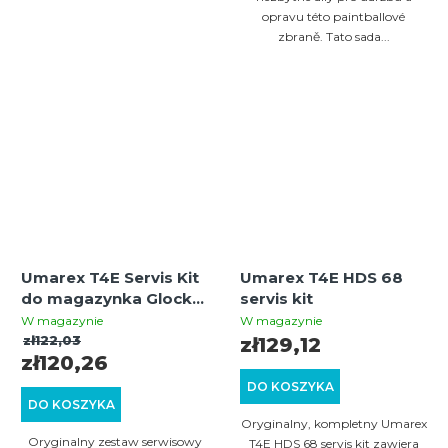
opravu této paintballové
zbraně. Tato sada...
Umarex T4E Servis Kit
Umarex T4E HDS 68
do magazynka Glock
servis kit
17 Gen5 – kompletny
W magazynie
W magazynie
zestaw uszczelek i
zł122,03
zł129,12
zł120,26
części
DO KOSZYKA
DO KOSZYKA
Oryginalny, kompletny Umarex
Oryginalny zestaw serwisowy
T4E HDS 68 servis kit zawiera