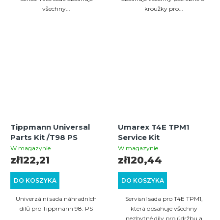
všechny...
kroužky pro...
Tippmann Universal
Umarex T4E TPM1
Parts Kit /T98 PS
Service Kit
W magazynie
W magazynie
zł122,21
zł120,44
DO KOSZYKA
DO KOSZYKA
Univerzální sada náhradních
Servisní sada pro T4E TPM1,
dílů pro Tippmann 98. PS
která obsahuje všechny
nezbytné díly pro údržbu a