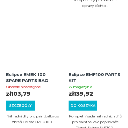
opravy těchto...
Eclipse EMEK 100
Eclipse EMF100 PARTS
SPARE PARTS BAG
KIT
Obecnie niedostępne
W magazynie
zł103,79
zł139,92
SZCZEGÓŁY
DO KOSZYKA
Náhradní díly pro paintballovou
Kompletní sada náhradních dílů
zbraň Eclipse EMEK 100
pro paintballové popisovače
Planet Eclipse EMF100