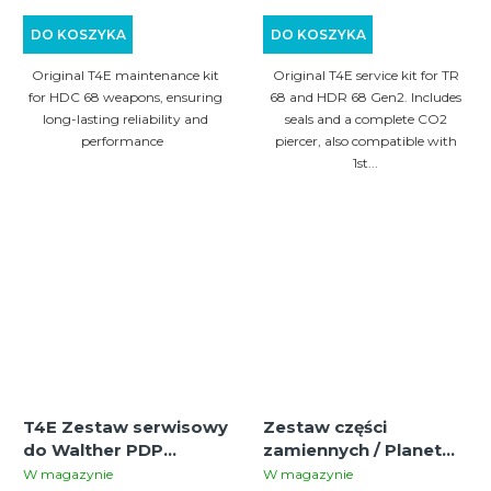
DO KOSZYKA
DO KOSZYKA
Original T4E maintenance kit
Original T4E service kit for TR
for HDC 68 weapons, ensuring
68 and HDR 68 Gen2. Includes
long-lasting reliability and
seals and a complete CO2
performance
piercer, also compatible with
1st...
T4E Zestaw serwisowy
Zestaw części
do Walther PDP
zamiennych / Planet
Compact 4"
Eclipse EMF200 Spare
W magazynie
W magazynie