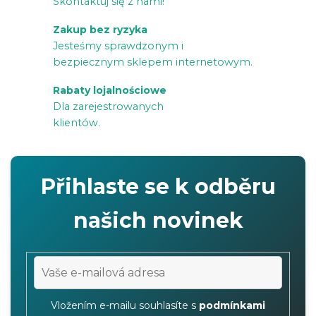
k
Skontaktuj się z nami!
i
Zakup bez ryzyka
l
Jesteśmy sprawdzonym i
i
bezpiecznym sklepem internetowym.
s
Rabaty lojalnościowe
t
Dla zarejestrowanych
y
klientów.
Přihlaste se k odběru
našich novinek
Vložením e-mailu souhlasíte s
podmínkami