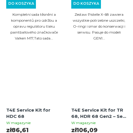
DO KOSZYKA
DO KOSZYKA
Kompletní sada těsnění a
Zestaw Pistelle X-68 zawiera
komponentů pro údržbu a
wszystkie potrzebne uszczelki,
opravu regulátoru tlaku
O-ringi i smar do konserwacji i
paintballového značkovače
serwisu. Pasuje do modeli
Valken M17,Tato sada...
GEN1...
T4E Service Kit for
T4E Service Kit for TR
HDC 68
68, HDR 68 Gen2 – Seal
and Piercer Set
W magazynie
W magazynie
zł86,61
zł106,09