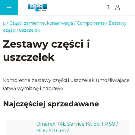
Szukaj
KO
Przejść
do
treści
Home
/
Części zamienne, konserwacja
/
Components
/
Zestawy
części i uszczelek
Zestawy części i
uszczelek
Kompletne zestawy części i uszczelek umożliwiające
łatwą wymianę i naprawę.
Najczęściej sprzedawane
Umarex T4E Service Kit do TR 50 /
HDR 50 Gen2