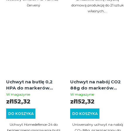
červený
domową produkcję do 21 sztuk
własnych,...
Uchwyt na butlę 0,2
Uchwyt na nabój CO2
HPA do markerów
88g do markerów
Umarex T4e + 3x
Umarex T4e + 3x
W magazynie
W magazynie
Picatinny 22 mm
Picatinny 22 mm
zł152,32
zł152,32
DO KOSZYKA
DO KOSZYKA
Uchwyt Homedefence-24 do
Uniwersalny uchwyt na nabój
bezpiecznego mocowania butli
CO₂ 88g, przeznaczony do