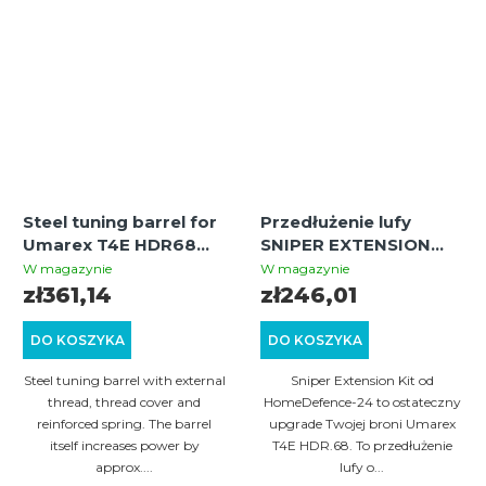
Steel tuning barrel for
Przedłużenie lufy
Umarex T4E HDR68
SNIPER EXTENSION
with external thread +
KIT do rewolwerów
W magazynie
W magazynie
thread cover +
Umarex T4E HDR.68
zł361,14
zł246,01
reinforced spring | 40
J+
DO KOSZYKA
DO KOSZYKA
Steel tuning barrel with external
Sniper Extension Kit od
thread, thread cover and
HomeDefence-24 to ostateczny
reinforced spring. The barrel
upgrade Twojej broni Umarex
itself increases power by
T4E HDR.68. To przedłużenie
approx....
lufy o...