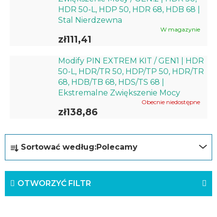
HDR 50-L, HDP 50, HDR 68, HDB 68 |
Stal Nierdzewna
W magazynie
zł111,41
Modify PIN EXTREM KIT / GEN1 | HDR
50-L, HDR/TR 50, HDP/TP 50, HDR/TR
68, HDB/TB 68, HDS/TS 68 |
Ekstremalne Zwiększenie Mocy
Obecnie niedostępne
zł138,86
S
Sortować według:
Polecamy
o
r
OTWORZYĆ FILTR
t
o
L
w