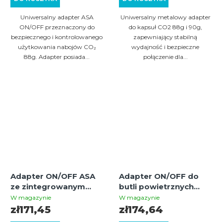
Uniwersalny adapter ASA
Uniwersalny metalowy adapter
ON/OFF przeznaczony do
do kapsuł CO2 88g i 90g,
bezpiecznego i kontrolowanego
zapewniający stabilną
użytkowania nabojów CO₂
wydajność i bezpieczne
88g. Adapter posiada...
połączenie dla...
Adapter ON/OFF ASA
Adapter ON/OFF do
ze zintegrowanym
butli powietrznych
manometrem do butli
HPA odpowiedni do
W magazynie
W magazynie
HPA – szybkie
broni Umarex T4E
zł171,45
zł174,64
odpowietrzanie i