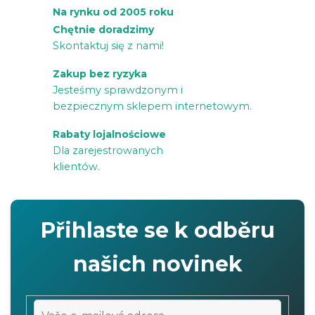
o
Na rynku od 2005 roku
l
Chętnie doradzimy
k
Skontaktuj się z nami!
i
Zakup bez ryzyka
l
Jesteśmy sprawdzonym i
i
bezpiecznym sklepem internetowym.
s
Rabaty lojalnościowe
t
Dla zarejestrowanych
y
klientów.
Přihlaste se k odběru
našich novinek