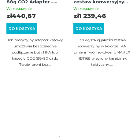
88g CO2 Adapter –
zestaw konwersyjny
adapter kątowy do
STTi-SMG do HDR68
W magazynie
W magazynie
butli HPA i kapsuł 88g
"TAN"
zł440,67
zł1 239,46
DO KOSZYKA
DO KOSZYKA
Ten precyzyjny adapter kątowy
Ten wysokiej jakości zestaw
umożliwia bezpośrednie
konwersyjny w kolorze TAN
podłączenie butli HPA lub
zmieni Twój rewolwer UMAREX
kapsuły CO2 (88-90 g) do
HDR68 w solidny karabinek
Twojej broni bez...
taktyczny....