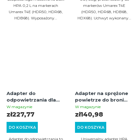
HPA 0,2 L na markerach
markerów Umarex T4E
Umarex T4E (HDR50, HDR68,
(HDR50, HDR68, HDB68,
HDB68). Wyposażony...
HDX68). Uchwyt wykonany...
Adapter do
Adapter na sprężone
odpowietrzania dla
powietrze do broni
Umarex T4E HDR50,
Umarex T4E
W magazynie
W magazynie
HDP50, HDR68,
zł227,77
zł140,98
HDB68, HDS68 | +5
Dżuli
DO KOSZYKA
DO KOSZYKA
Adapter do odpowietrzania to
Uniwersalny adapter HPA