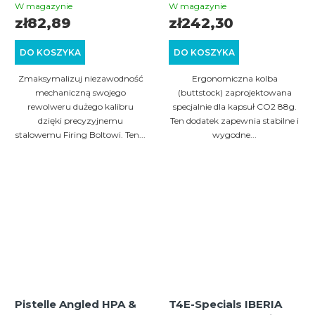
Optymalizacja Mocy
Buttstock dla
W magazynie
W magazynie
maksymalnej
zł82,89
zł242,30
stabilności | Czarna
DO KOSZYKA
DO KOSZYKA
Zmaksymalizuj niezawodność
Ergonomiczna kolba
mechaniczną swojego
(buttstock) zaprojektowana
rewolweru dużego kalibru
specjalnie dla kapsuł CO2 88g.
dzięki precyzyjnemu
Ten dodatek zapewnia stabilne i
stalowemu Firing Boltowi. Ten...
wygodne...
Pistelle Angled HPA &
T4E-Specials IBERIA