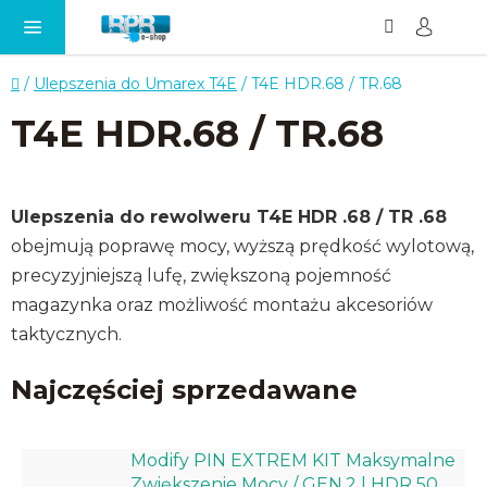
Szukaj
KO
Przejść
do
treści
Home
/
Ulepszenia do Umarex T4E
/
T4E HDR.68 / TR.68
T4E HDR.68 / TR.68
Ulepszenia do rewolweru T4E HDR .68 / TR .68
obejmują poprawę mocy, wyższą prędkość wylotową,
precyzyjniejszą lufę, zwiększoną pojemność
magazynka oraz możliwość montażu akcesoriów
taktycznych.
Najczęściej sprzedawane
Modify PIN EXTREM KIT Maksymalne
Zwiększenie Mocy / GEN.2 | HDR 50,