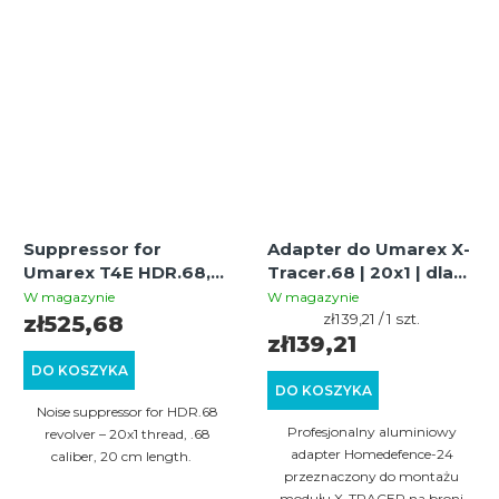
Suppressor for
Adapter do Umarex X-
Umarex T4E HDR.68,
Tracer.68 | 20x1 | dla
cal. .68, 20x1 thread,
HDR.68
W magazynie
W magazynie
20 cm length
Cena
zł139,21 / 1 szt.
zł525,68
jednostkowa:
zł139,21
DO KOSZYKA
DO KOSZYKA
Noise suppressor for HDR.68
Profesjonalny aluminiowy
revolver – 20x1 thread, .68
adapter Homedefence-24
caliber, 20 cm length.
przeznaczony do montażu
modułu X-TRACER na broni