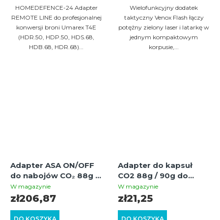
HOMEDEFENCE-24 Adapter
Wielofunkcyjny dodatek
REMOTE LINE do profesjonalnej
taktyczny Venox Flash łączy
konwersji broni Umarex T4E
potężny zielony laser i latarkę w
(HDR.50, HDP.50, HDS.68,
jednym kompaktowym
HDB.68, HDR.68)...
korpusie,...
Adapter ASA ON/OFF
Adapter do kapsuł
do nabojów CO₂ 88g z
CO2 88g / 90g do
manometrem — do
paintballa, wiatrówek i
W magazynie
W magazynie
broni do samoobrony i
broni T4E
zł206,87
zł21,25
paintballa
DO KOSZYKA
DO KOSZYKA