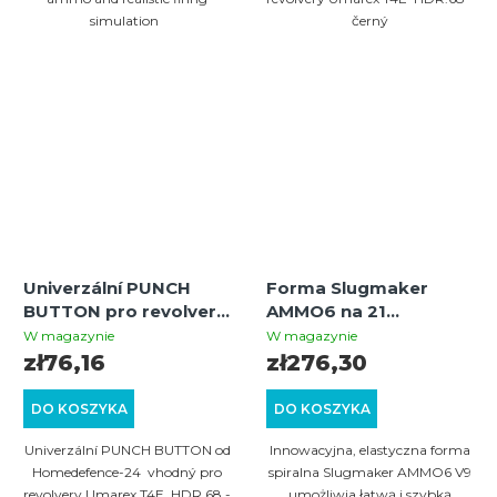
simulation
černý
Univerzální PUNCH
Forma Slugmaker
BUTTON pro revolvery
AMMO6 na 21
Umarex T4E
pocisków HDR.68 do
W magazynie
W magazynie
HDR/TR.68 - červený
własnej produkcji
zł76,16
zł276,30
amunicji
DO KOSZYKA
DO KOSZYKA
Univerzální PUNCH BUTTON od
Innowacyjna, elastyczna forma
Homedefence-24 vhodný pro
spiralna Slugmaker AMMO6 V9
revolvery Umarex T4E HDR.68 -
umożliwia łatwą i szybką