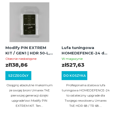
Modify PIN EXTREM
Lufa tuningowa
KIT / GEN1 | HDR 50-L,
HOMEDEFENCE-24 do
HDR/TR 50, HDP/TP 50,
Umarex T4E HDR/TR
Obecnie niedostępne
W magazynie
HDR/TR 68, HDB/TB
68 z gwintem + 1
zł138,86
zł527,63
68, HDS/TS 68 |
nasadka i osłona
Ekstremalne
SZCZEGÓŁY
DO KOSZYKA
Zwiększenie Mocy
Osiągnij absolutne maksimum
Profesjonalna stalowa lufa
ze swojej broni Umarex T4E
tuningowa HOMEDEFENCE-24
pierwszej generacji dzięki
to ostateczny upgrade dla
upgrade'owi Modify PIN
Twojego rewolweru Umarex
EXTREM KIT. Ten...
T4E HDR 68 / TR 68....