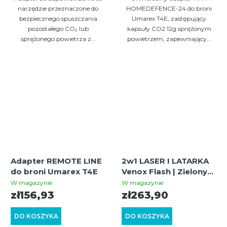
narzędzie przeznaczone do
HOMEDEFENCE-24 do broni
bezpiecznego spuszczania
Umarex T4E, zastępujący
pozostałego CO₂ lub
kapsuły CO2 12g sprężonym
sprężonego powietrza z...
powietrzem, zapewniający...
Adapter REMOTE LINE
2w1 LASER I LATARKA
do broni Umarex T4E
Venox Flash | Zielony
laser na RIS 22 mm
W magazynie
W magazynie
zł156,93
zł263,90
DO KOSZYKA
DO KOSZYKA