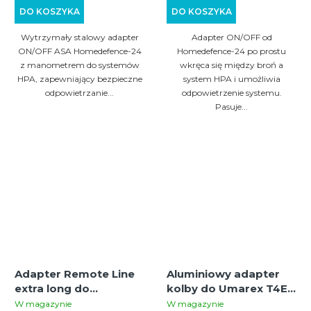
kontrola ciśnienia
DO KOSZYKA
DO KOSZYKA
Wytrzymały stalowy adapter
Adapter ON/OFF od
ON/OFF ASA Homedefence-24
Homedefence-24 po prostu
z manometrem do systemów
wkręca się między broń a
HPA, zapewniający bezpieczne
system HPA i umożliwia
odpowietrzanie...
odpowietrzenie systemu.
Pasuje...
Adapter Remote Line
Aluminiowy adapter
extra long do
kolby do Umarex T4E
podłączenia butli HPA |
HDR50, HDP50, HDR68
W magazynie
W magazynie