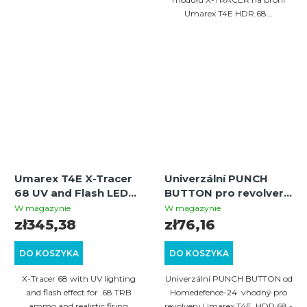
Umarex T4E HDR.68...
Umarex T4E X-Tracer
Univerzální PUNCH
68 UV and Flash LED
BUTTON pro revolvery
Muzzle Device for HDX
Umarex T4E
W magazynie
W magazynie
68 and TX 68
HDR/TR.68 - černý
zł345,38
zł76,16
DO KOSZYKA
DO KOSZYKA
X-Tracer 68 with UV lighting
Univerzální PUNCH BUTTON od
and flash effect for .68 TRB
Homedefence-24 vhodný pro
ammo and realistic firing
revolvery Umarex T4E HDR.68 -