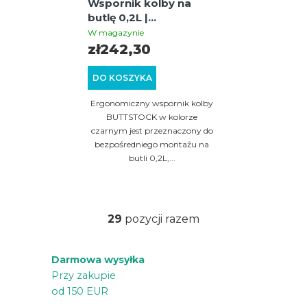
Wspornik kolby na
butlę 0,2L |
BUTTSTOCK | CZARNY
W magazynie
zł242,30
DO KOSZYKA
Ergonomiczny wspornik kolby
BUTTSTOCK w kolorze
czarnym jest przeznaczony do
bezpośredniego montażu na
butli 0,2L,...
29
pozycji razem
K
o
Darmowa wysyłka
n
Przy zakupie
t
od 150 EUR
r