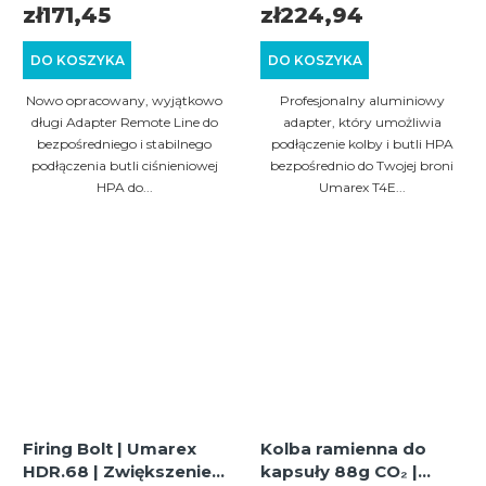
+8J moc | UMAREX T4E
zł171,45
zł224,94
HDR50 / HDP50 /
HDS68 / HDX68 /
DO KOSZYKA
DO KOSZYKA
HDB68 / HDR68
Nowo opracowany, wyjątkowo
Profesjonalny aluminiowy
długi Adapter Remote Line do
adapter, który umożliwia
bezpośredniego i stabilnego
podłączenie kolby i butli HPA
podłączenia butli ciśnieniowej
bezpośrednio do Twojej broni
HPA do...
Umarex T4E...
Firing Bolt | Umarex
Kolba ramienna do
HDR.68 | Zwiększenie i
kapsuły 88g CO₂ |