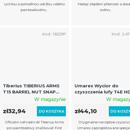
rychlou a pohodlnou údržbu vašeho
hledají zlepšení přesnosti a dos
paintballového...
svého...
Kod :
16529P
Kod :
2.47
Tiberius TIBERIUS ARMS
Umarex Wycior do
T15 BARREL NUT SNAP
czyszczenia lufy T4E H
RING - AR12F203
50
W magazynie
W magazy
zł32,94
zł44,10
DO KOSZYKA
DO KOSZ
Oficiální náhradní díl Tiberius Arms
Oryginalne narzędzie czyszcz
pro paintballový značkovač First
Umarex zaprojektowane specjal