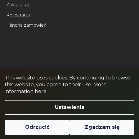
Zaloguj się
Rejestracja
Historia zamówień
This website uses cookies. By continuing to browse
this website, you agree to their use. More
RPR GAMES
PAINTBALL
JUNIOR PAINTBALL
information here.
Odstąpienie od umowy
Ustawienia
Odrzucić
Zgadzam się
Opracował Shoptet
Copyright 2026
RPR SHOP
. Wszystkie prawa zastrzeżone.