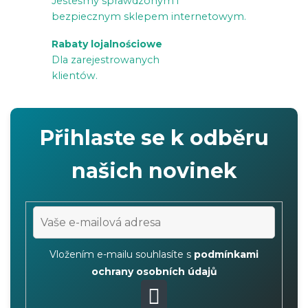
Jesteśmy sprawdzonym i
i
bezpiecznym sklepem internetowym.
s
Rabaty lojalnościowe
t
Dla zarejestrowanych
y
klientów.
Přihlaste se k odběru
našich novinek
Vložením e-mailu souhlasíte s
podmínkami
ochrany osobních údajů