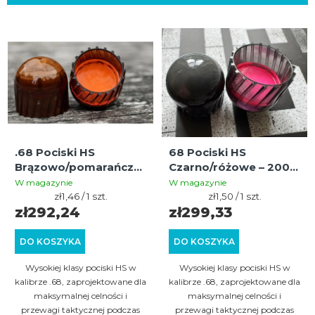
o
L
w
i
a
s
n
t
i
a
e
p
p
.68 Pociski HS
68 Pociski HS
r
r
Brązowo/pomarańczowe
Czarno/różowe – 200
o
– 200 szt. do gier
szt. do gier MagFed i
o
W magazynie
W magazynie
magfed i milsig
Cena
MilSim
Cena
zł1,46 / 1 szt.
zł1,50 / 1 szt.
d
d
jednostkowa:
jednostkowa:
zł292,24
zł299,33
u
u
DO KOSZYKA
DO KOSZYKA
k
k
t
Wysokiej klasy pociski HS w
Wysokiej klasy pociski HS w
t
kalibrze .68, zaprojektowane dla
kalibrze .68, zaprojektowane dla
ó
ó
maksymalnej celności i
maksymalnej celności i
w
przewagi taktycznej podczas
przewagi taktycznej podczas