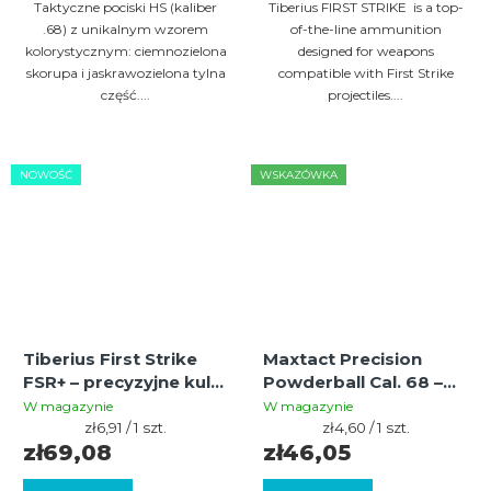
Taktyczne pociski HS (kaliber
Tiberius FIRST STRIKE is a top-
.68) z unikalnym wzorem
of-the-line ammunition
kolorystycznym: ciemnozielona
designed for weapons
skorupa i jaskrawozielona tylna
compatible with First Strike
część....
projectiles....
NOWOŚĆ
WSKAZÓWKA
Tiberius First Strike
Maxtact Precision
FSR+ – precyzyjne kulki
Powderball Cal. 68 –
paintballowe dla
Training Projectiles
W magazynie
W magazynie
sniperów (10 szt.)
Cena
with Powder Effect (10
Cena
zł6,91 / 1 szt.
zł4,60 / 1 szt.
jednostkowa:
jednostkowa:
zł69,08
zł46,05
pcs)