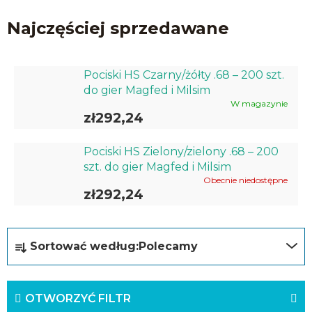
Najczęściej sprzedawane
Pociski HS Czarny/żółty .68 – 200 szt.
do gier Magfed i Milsim
W magazynie
zł292,24
Pociski HS Zielony/zielony .68 – 200
szt. do gier Magfed i Milsim
Obecnie niedostępne
zł292,24
S
Sortować według:
Polecamy
o
r
OTWORZYĆ FILTR
t