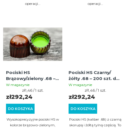
w
operacji...
operacji...
Pociski HS
Pociski HS Czarny/
Brązowy/zielony .68 –
żółty .68 – 200 szt. do
200 szt. do gier
gier Magfed i Milsim
W magazynie
W magazynie
magfed i milsim
Cena
Cena
zł1,46 / 1 szt.
zł1,46 / 1 szt.
jednostkowa:
jednostkowa:
zł292,24
zł292,24
DO KOSZYKA
DO KOSZYKA
Wysokoprecyzyjne pociski HS w
Pociski HS (kaliber .68) z czarną
kolorze brązowo-zielonym,
skorupą i żółtą tylną częścią. To