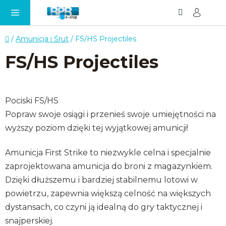
Szukaj
KO
Przejść
do
treści
Home
/
Amunicja i Śrut
/
FS/HS Projectiles
FS/HS Projectiles
Pociski FS/HS
Popraw swoje osiągi i przenieś swoje umiejętności na
wyższy poziom dzięki tej wyjątkowej amunicji!
Amunicja First Strike to niezwykle celna i specjalnie
zaprojektowana amunicja do broni z magazynkiem.
Dzięki dłuższemu i bardziej stabilnemu lotowi w
powietrzu, zapewnia większą celność na większych
dystansach, co czyni ją idealną do gry taktycznej i
snajperskiej.