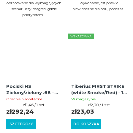
opracowane dla wymagających
wykonanie jest prawie
scenariuszy magfed, gdzie
niewidoczne dla celu, podczas...
priorytetem...
WSKAZÓWKA
Pociski HS
Tiberius FIRST STRIKE
Zielony/zielony .68 –
(white Smoke/Red) - 10
200 szt. do gier
pcs
Obecnie niedostępne
W magazynie
Magfed i Milsim
Cena
Cena
zł1,46 / 1 szt.
zł2,30 / 1 szt.
jednostkowa:
jednostkowa:
zł292,24
zł23,03
SZCZEGÓŁY
DO KOSZYKA