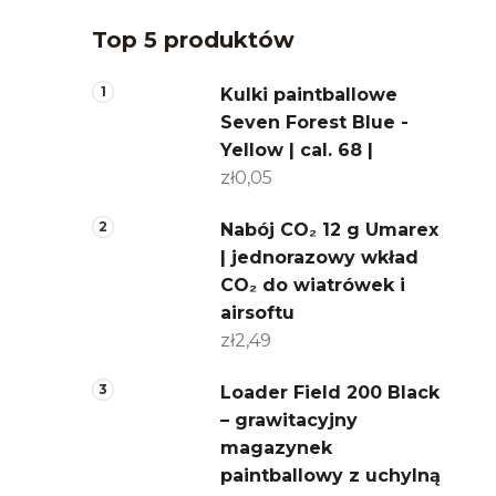
Top 5 produktów
Kulki paintballowe
Seven Forest Blue -
Yellow | cal. 68 |
zł0,05
Nabój CO₂ 12 g Umarex
| jednorazowy wkład
CO₂ do wiatrówek i
airsoftu
zł2,49
Loader Field 200 Black
– grawitacyjny
magazynek
paintballowy z uchylną