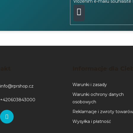
Vložením e-mailu souhlasíte
PŘIHLÁSIT
SE
akt
Informacje dla Cie
Warunki i zasady
info
@
rprshop.cz
Warunki ochrony danych
+420603843000
osobowych
Reklamacje i zwroty towaró
Wysyłka i płatność