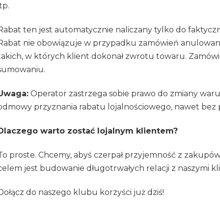
itp.
Rabat ten jest automatycznie naliczany tylko do faktyc
Rabat nie obowiązuje w przypadku zamówień anulowany
takich, w których klient dokonał zwrotu towaru. Zamówi
sumowaniu.
Uwaga:
Operator zastrzega sobie prawo do zmiany war
odmowy przyznania rabatu lojalnościowego, nawet bez 
Dlaczego warto zostać lojalnym klientem?
To proste. Chcemy, abyś czerpał przyjemność z zakupów u
celem jest budowanie długotrwałych relacji z naszymi kl
Dołącz do naszego klubu korzyści już dziś!