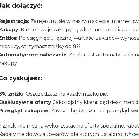
Jak dołączyć:
Rejestracja:
Zarejestruj się w naszym sklepie internetowy
Zakupy:
Każde Twoje zakupy są wliczane do naliczania zn
Zniżka:
Po osiągnięciu łącznej wartości zakupów wynoszą
miesięcy, otrzymasz zniżkę do 8%.
Automatyczne naliczanie
: Zniżka jest automatycznie n
zakupy.
Co zyskujesz:
8% zniżki
: Oszczędzasz na każdym zakupie.
Ekskluzywne oferty
: Jako lojalny klient będziesz mieć
Przegląd zakupów:
Zawsze będziesz mieć przegląd swo
!!! Zniżki nie można wykorzystać na oferty specjalne, ra
Rabaty nie dotyczą towarów, dla których ustalono już ceny