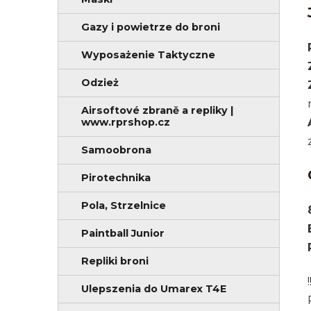
c
i
z
a
Gazy i powietrze do broni
n
Wyposażenie Taktyczne
y
Odzież
Airsoftové zbraně a repliky |
www.rprshop.cz
Samoobrona
Pirotechnika
Pola, Strzelnice
Paintball Junior
Repliki broni
Ulepszenia do Umarex T4E