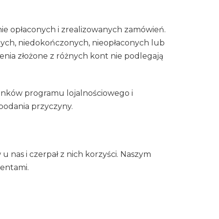
znie opłaconych i zrealizowanych zamówień.
ch, niedokończonych, nieopłaconych lub
enia złożone z różnych kont nie podlegają
unków programu lojalnościowego i
podania przyczyny.
 nas i czerpał z nich korzyści. Naszym
ientami.