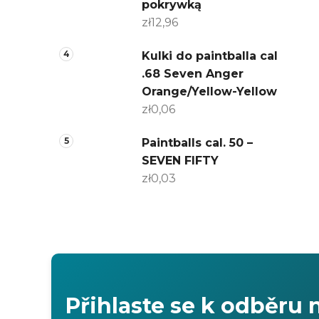
pokrywką
zł12,96
Kulki do paintballa cal
.68 Seven Anger
Orange/Yellow-Yellow
zł0,06
Paintballs cal. 50 –
SEVEN FIFTY
zł0,03
Přihlaste se k odběru 