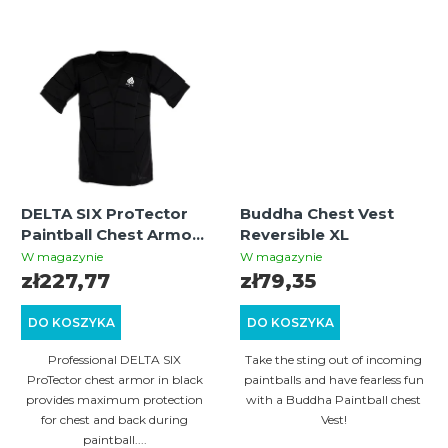
DELTA SIX ProTector
Buddha Chest Vest
Paintball Chest Armor
Reversible XL
Black S/M
W magazynie
W magazynie
zł227,77
zł79,35
DO KOSZYKA
DO KOSZYKA
Professional DELTA SIX
Take the sting out of incoming
ProTector chest armor in black
paintballs and have fearless fun
provides maximum protection
with a Buddha Paintball chest
for chest and back during
Vest!
paintball....