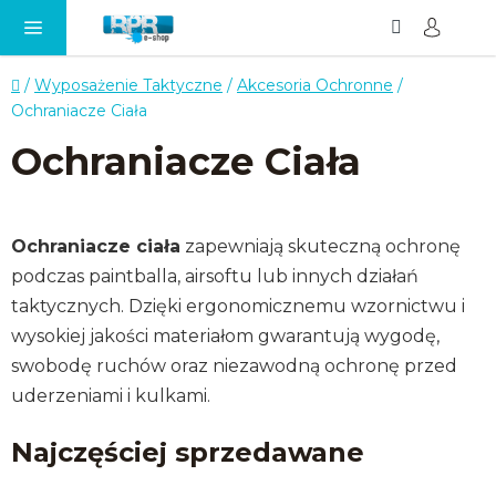
Szukaj
KO
Przejść
do
treści
Home
/
Wyposażenie Taktyczne
/
Akcesoria Ochronne
/
Ochraniacze Ciała
Ochraniacze Ciała
Ochraniacze ciała
zapewniają skuteczną ochronę
podczas paintballa, airsoftu lub innych działań
taktycznych. Dzięki ergonomicznemu wzornictwu i
wysokiej jakości materiałom gwarantują wygodę,
swobodę ruchów oraz niezawodną ochronę przed
uderzeniami i kulkami.
Najczęściej sprzedawane