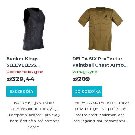
L
w
i
a
s
n
t
i
a
e
p
p
Bunker Kings
DELTA SIX ProTector
r
r
SLEEVELESS
Paintball Chest Armor
o
COMPRESSION TOP - L
(Olive) L/XL – tactical
o
Obecnie niedostępne
W magazynie
protective vest for
zł329,44
zł209
d
d
paintball and airsoft
u
u
SZCZEGÓŁY
DO KOSZYKA
k
k
Bunker Kings Sleeveless
The DELTA SIX ProTector in olive
t
t
Compression Top poskytuje
provides high-level protection
kompresní podporu pro svaly
for the chest, abdomen, and
ó
ó
horní části těla, což pomáhá
back against ball impacts and...
w
zlepšit...
w