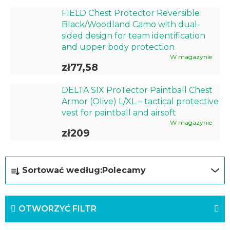
FIELD Chest Protector Reversible
Black/Woodland Camo with dual-
sided design for team identification
and upper body protection
W magazynie
zł77,58
DELTA SIX ProTector Paintball Chest
Armor (Olive) L/XL – tactical protective
vest for paintball and airsoft
W magazynie
zł209
S
Sortować według:
Polecamy
o
r
OTWORZYĆ FILTR
t
o