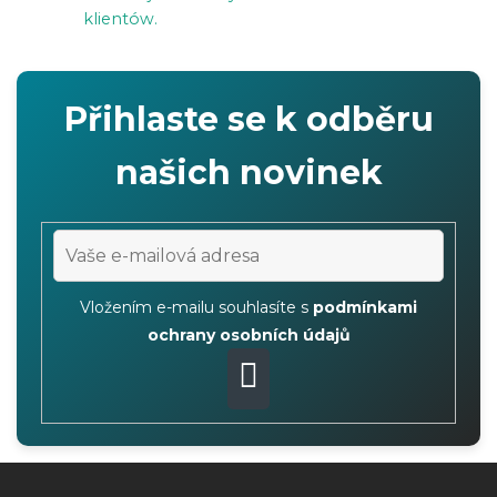
y
klientów.
Přihlaste se k odběru
našich novinek
Vložením e-mailu souhlasíte s
podmínkami
ochrany osobních údajů
PŘIHLÁSIT
SE
S