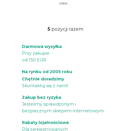
color...
5
pozycji razem
K
o
Darmowa wysyłka
n
Przy zakupie
t
od 150 EUR
r
o
Na rynku od 2005 roku
l
Chętnie doradzimy
k
Skontaktuj się z nami!
i
Zakup bez ryzyka
l
Jesteśmy sprawdzonym i
i
bezpiecznym sklepem internetowym.
s
Rabaty lojalnościowe
t
Dla zarejestrowanych