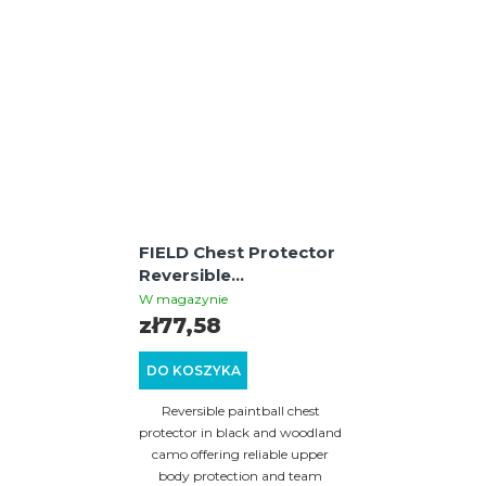
FIELD Chest Protector
Reversible
Black/Woodland Camo
W magazynie
with dual-sided design
zł77,58
for team identification
and upper body
DO KOSZYKA
protection
Reversible paintball chest
protector in black and woodland
camo offering reliable upper
body protection and team