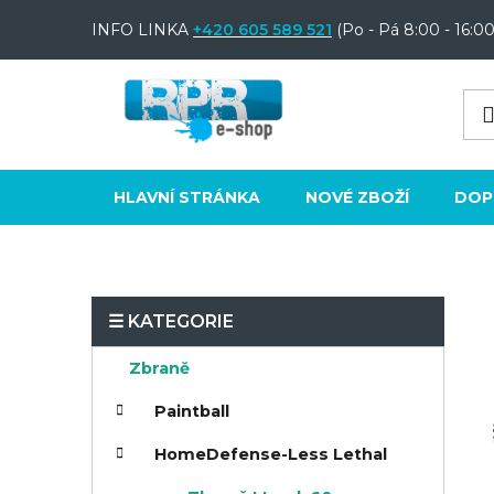
Přejít
INFO LINKA
+420 605 589 521
(Po - Pá 8:00 - 16:00
na
obsah
HLAVNÍ STRÁNKA
NOVÉ ZBOŽÍ
DOP
P
o
K
Přeskočit
Zbraně
s
a
kategorie
t
Paintball
t
e
r
HomeDefense-Less Lethal
g
a