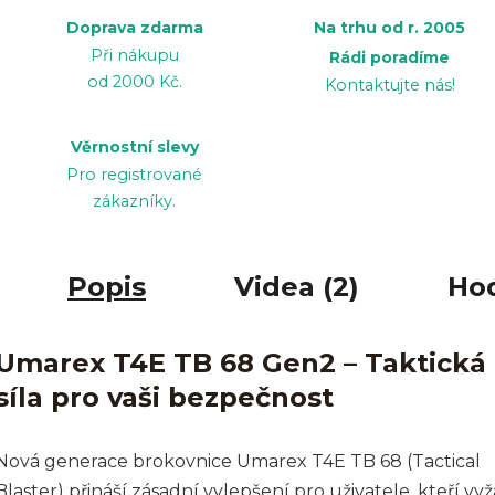
Doprava zdarma
Na trhu od r. 2005
Při nákupu
Rádi poradíme
od 2000 Kč.
Kontaktujte nás!
Věrnostní slevy
Pro registrované
zákazníky.
Popis
Videa (2)
Ho
Umarex T4E TB 68 Gen2 – Taktická
síla pro vaši bezpečnost
Nová generace brokovnice Umarex T4E TB 68 (Tactical
Blaster) přináší zásadní vylepšení pro uživatele, kteří vy