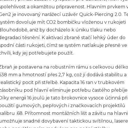
spolehlivost a okamžitou připravenost. Hlavním prvkem 
Gen2 je inovovaný narážecí uzávěr Quick-Piercing 2.0. T
systém dovoluje mít CO2 bombičku vloženou v rukojeti
dlouhodobě, aniž by docházelo k úniku tlaku nebo
degradaci těsnění. K aktivaci zbraně stačí lehký úder do
spodní části rukojeti, čímž se systém natlakuje přesně ve
chvíli, kdy jej potřebujete použít.
Zbraň je postavena na robustním rámu s celkovou délk
638 mm a hmotností přes 2,7 kg, což jí dodává stabilitu a
realistický pocit při střelbě. Kapacita 16 ran v trubkovém
zásobníku pod hlavní eliminuje potřebu častého přebíje
Díky energii 16 joulů je tato brokovnice vysoce účinná při
použití gumových, pepřových i značkovacích projektilů
kalibru .68. Přítomnost montážních lišt a závitu na hlavni
umožňuje snadné dovybavení taktickou svítilnou, laser