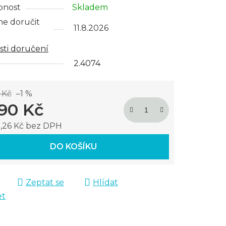
pnost
Skladem
e doručit
11.8.2026
ti doručení
2.4074
 Kč
–1 %
190 Kč
,26 Kč bez DPH
 cena:
DO KOŠÍKU
Zeptat se
Hlídat
et