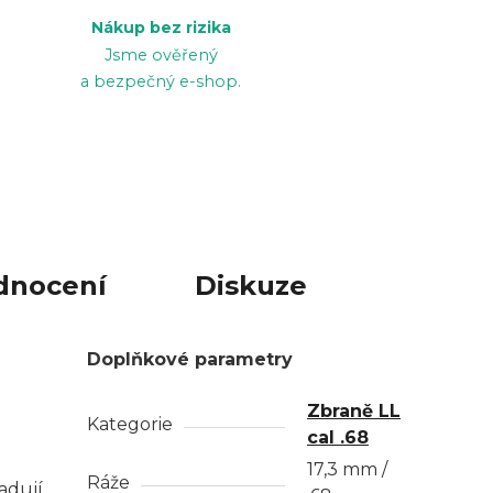
Nákup bez rizika
Jsme ověřený
a bezpečný e-shop.
dnocení
Diskuze
Doplňkové parametry
Zbraně LL
Kategorie
cal .68
17,3 mm /
Ráže
žadují