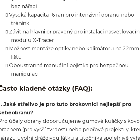
bez nářadí
Vysoká kapacita 16 ran pro intenzivní obranu nebo
trénink
Závit na hlavni připravený pro instalaci nasvětlovací
modulu X-Tracer
Možnost montáže optiky nebo kolimátoru na 22mm
lištu
Oboustranná manuální pojistka pro bezpečnou
manipulaci
Často kladené otázky (FAQ):
1. Jaké střelivo je pro tuto brokovnici nejlepší pro
sebeobranu?
Pro účely obrany doporučujeme gumové kuličky s kov
prachem (pro vyšší tvrdost) nebo pepřové projektily, kter
nárazu uvolní dráždivou látku a útočníka spolehlivě vyřa