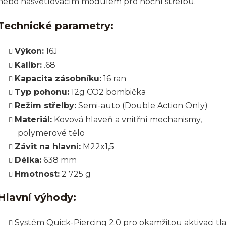
nebo nasvětlovacím modulem pro noční střelbu.
Technické parametry:
Výkon:
16J
Kalibr:
.68
Kapacita zásobníku:
16 ran
Typ pohonu:
12g CO2 bombička
Režim střelby:
Semi-auto (Double Action Only)
Materiál:
Kovová hlaveň a vnitřní mechanismy,
polymerové tělo
Závit na hlavni:
M22x1,5
Délka:
638 mm
Hmotnost:
2 725 g
Hlavní výhody:
Systém Quick-Piercing 2.0 pro okamžitou aktivaci tl