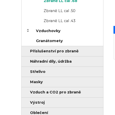
Zbraně LL cal .68
o
n
r
Zbraně LL cal .50
n
i
í
Zbraně LL cal .43
e
p
Vzduchovky
a
Granátomety
n
Příslušenství pro zbraně
e
l
Náhradní díly, údržba
Střelivo
Masky
Vzduch a CO2 pro zbraně
Výstroj
Oblečení