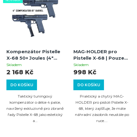
NOVINKA
Kompenzátor Pistelle
MAG-HOLDER pro
X-68 50+ Joules (4"
Pistelle X-68 | Pouze
Kompenzátor pro 8"
pro 21 mm Picatinny |
Skladem
Skladem
hliníkovou hlaveň)
Vertikální rukojeť
2 168 Kč
998 Kč
DO KOŠÍKU
DO KOŠÍKU
Taktický tuningový
Praktický a chytrý MAG-
kompenzátor o délce 4 palce,
HOLDER pro pistoli Pistelle X-
navržený exkluzivně pro zbraně
68, který zajišťuje, že máte
řady Pistelle X-68 jako estetický
náhradní zásobník neustále po
a...
ruce....