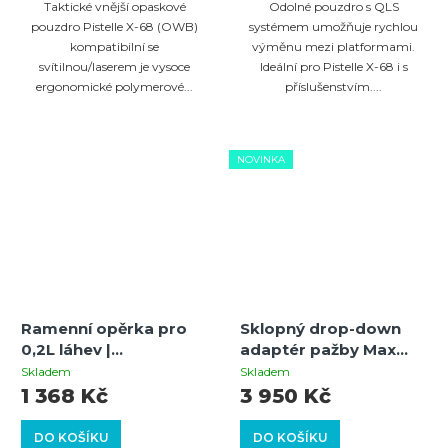
Taktické vnější opaskové
Odolné pouzdro s QLS
pouzdro Pistelle X-68 (OWB)
systémem umožňuje rychlou
kompatibilní se
výměnu mezi platformami.
svítilnou/laserem je vysoce
Ideální pro Pistelle X-68 i s
ergonomické polymerové...
příslušenstvím....
NOVINKA
Ramenní opěrka pro
Sklopný drop-down
0,2L láhev |
adaptér pažby Max
BUTTSTOCK | ČERNÁ
Power Pistelle X-68
Skladem
Skladem
50+ Joules s
1 368 Kč
3 950 Kč
uzamykacím
mechanismem Gen3
DO KOŠÍKU
DO KOŠÍKU