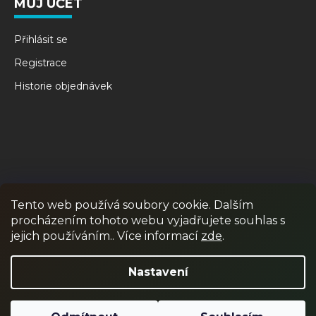
MŮJ ÚČET
Přihlásit se
Registrace
Historie objednávek
Tento web používá soubory cookie. Dalším
procházením tohoto webu vyjadřujete souhlas s
RPR GAMES
PAINTBALL
JUNIOR PAINTBALL
jejich používáním.. Více informací
zde
.
Odstoupit od smlouvy
Nastavení