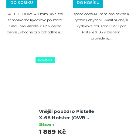
SPEEDLOOPs 40 mm
speedloops 40 mm
DO KOŠÍKU
DO KOŠÍKU
SPEEDLOOPS 40 mm. Kvalitní
speedloops 40 mm pro pevné a
samosvorné kydexové pouzdro
rychlé uchycení. Kvalitní vnější
OWB pro Pistelle X.68 v černé
kydexové pouzdro OWB pro
barvě , vhodné pro pohodlné a...
Pistelle X.68 v černém
provedení,...
NOVINKA
Vnější pouzdro Pistelle
X-68 Holster (OWB
Outside Waist Band)
Skladem
1 889 Kč