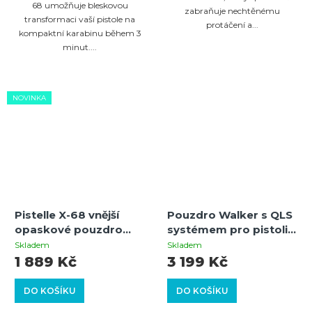
z
68 umožňuje bleskovou
zabraňuje nechtěnému
transformaci vaší pistole na
5
protáčení a...
kompaktní karabinu během 3
hvězdiček.
minut....
NOVINKA
Pistelle X-68 vnější
Pouzdro Walker s QLS
opaskové pouzdro
systémem pro pistoli
(OWB) kompatibilní se
Pistelle X-68 –
Skladem
Skladem
svítilnou/laserem
rychloupínací
1 889 Kč
3 199 Kč
platforma
DO KOŠÍKU
DO KOŠÍKU