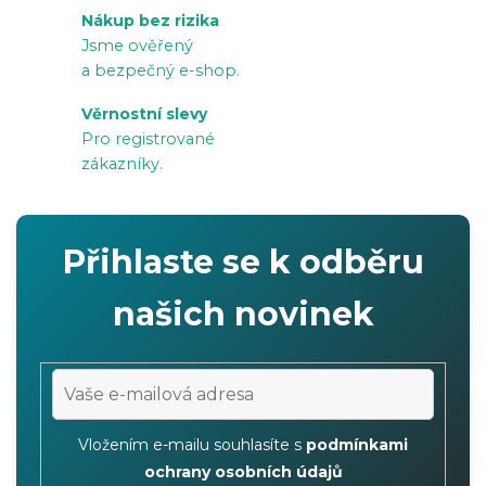
p
Nákup bez rizika
r
Jsme ověřený
v
a bezpečný e-shop.
k
Věrnostní slevy
y
Pro registrované
v
zákazníky.
ý
p
i
Přihlaste se k odběru
s
u
našich novinek
Vložením e-mailu souhlasíte s
podmínkami
ochrany osobních údajů