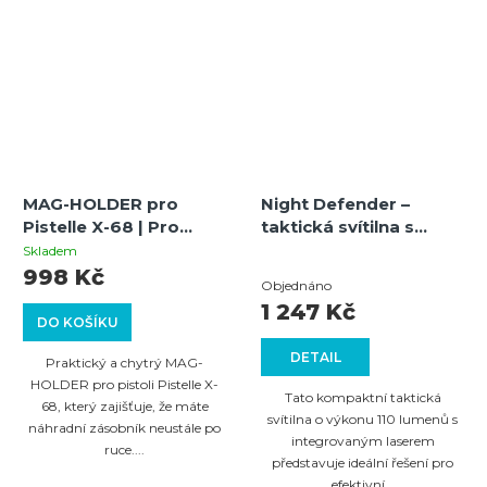
MAG-HOLDER pro
Night Defender –
Pistelle X-68 | Pro
taktická svítilna s
originální 11 mm
integrovaným laserem
Skladem
Průměrné
Picatinny | Vertikální
pro přesné zamíření a
998 Kč
Objednáno
rukojeť
osvětlení
hodnocení
1 247 Kč
DO KOŠÍKU
produktu
DETAIL
je
Praktický a chytrý MAG-
HOLDER pro pistoli Pistelle X-
5,0
Tato kompaktní taktická
68, který zajišťuje, že máte
z
svítilna o výkonu 110 lumenů s
náhradní zásobník neustále po
integrovaným laserem
5
ruce....
představuje ideální řešení pro
hvězdiček.
efektivní...