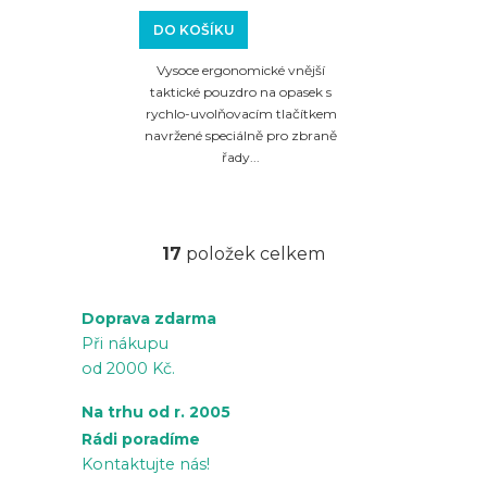
DO KOŠÍKU
Vysoce ergonomické vnější
taktické pouzdro na opasek s
rychlo-uvolňovacím tlačítkem
navržené speciálně pro zbraně
řady...
17
položek celkem
O
v
Doprava zdarma
l
Při nákupu
á
od 2000 Kč.
d
a
Na trhu od r. 2005
c
Rádi poradíme
í
Kontaktujte nás!