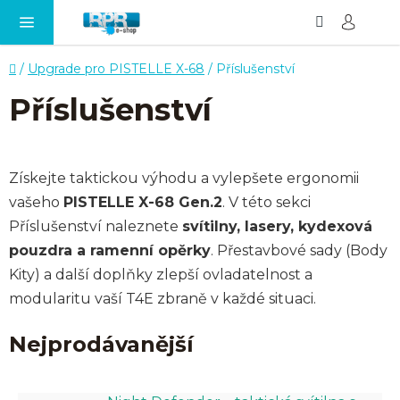
Hledat
NÁ
Přejít
KO
na
obsah
Domů
/
Upgrade pro PISTELLE X-68
/
Příslušenství
Příslušenství
Získejte taktickou výhodu a vylepšete ergonomii
vašeho
PISTELLE X-68 Gen.2
. V této sekci
Příslušenství naleznete
svítilny, lasery, kydexová
pouzdra a ramenní opěrky
. Přestavbové sady (Body
Kity) a další doplňky zlepší ovladatelnost a
modularitu vaší T4E zbraně v každé situaci.
Nejprodávanější