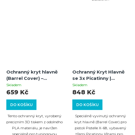
Ochranný kryt hlavně
Ochranný Kryt Hlavně
(Barrel Cover) –
se 3x Picatinny |
kompatibilní s Pistelle
Pistelle X-68 |
Skladem
Skladem
X-68 Tuningovou
Tuningový Doplněk
659 Kč
848 Kč
hlavní
DO KOŠÍKU
DO KOŠÍKU
Tento ochranný kryt, vyrobený
Speciálně vyvinutý ochranný
precizním 3D tiskem z odolného
kryt hlavně (Barrel Cover) pro
PLA materiálu, je navržen
pistoli Pistelle X-68, vybavený
speciálně pro tuningovou
třemi Picatinny lištami pro...