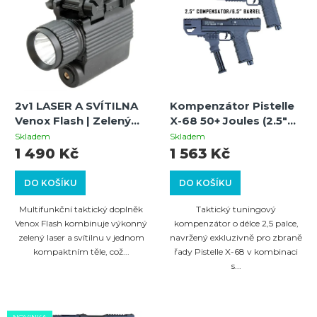
ý
p
p
r
i
o
s
d
p
u
2v1 LASER A SVÍTILNA
Kompenzátor Pistelle
r
k
Venox Flash | Zelený
X-68 50+ Joules (2.5"
o
laser na RIS 22 mm
Kompenzátor pro 6.5"
t
Skladem
Skladem
nerezovou hlaveň)
1 490 Kč
1 563 Kč
d
ů
u
DO KOŠÍKU
DO KOŠÍKU
k
Multifunkční taktický doplněk
Taktický tuningový
t
Venox Flash kombinuje výkonný
kompenzátor o délce 2,5 palce,
zelený laser a svítilnu v jednom
navržený exkluzivně pro zbraně
ů
kompaktním těle, což...
řady Pistelle X-68 v kombinaci
s...