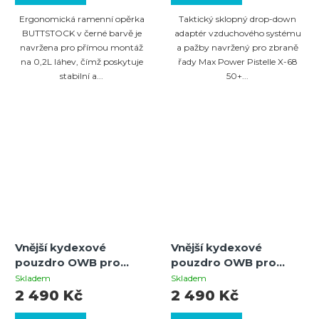
Ergonomická ramenní opěrka
Taktický sklopný drop-down
BUTTSTOCK v černé barvě je
adaptér vzduchového systému
navržena pro přímou montáž
a pažby navržený pro zbraně
na 0,2L láhev, čímž poskytuje
řady Max Power Pistelle X-68
stabilní a...
50+...
Vnější kydexové
Vnější kydexové
pouzdro OWB pro
pouzdro OWB pro
Pistelle X.68 – Levá
Pistelle X.68 – pravá
Skladem
Skladem
strana, černé,
strana, černé,
2 490 Kč
2 490 Kč
samosvorné
samosvorné,