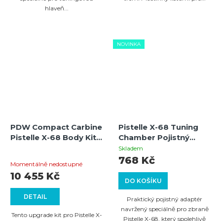
hlaveň...
NOVINKA
PDW Compact Carbine
Pistelle X-68 Tuning
Pistelle X-68 Body Kit –
Chamber Pojistný
Vylepšení pro vaši
aretační adaptér
Skladem
Průměrné
Pistolle X-68, zajišťující
768 Kč
Momentálně nedostupné
lepší ergonomii a
hodnocení
10 455 Kč
výkon
DO KOŠÍKU
produktu
DETAIL
je
Praktický pojistný adaptér
navržený speciálně pro zbraně
5,0
Tento upgrade kit pro Pistelle X-
Pistelle X-68, který spolehlivě