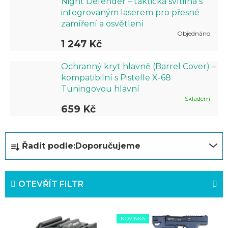
Night Defender – taktická svítilna s
integrovaným laserem pro přesné
zamíření a osvětlení
Objednáno
1 247 Kč
Ochranný kryt hlavně (Barrel Cover) –
kompatibilní s Pistelle X-68
Tuningovou hlavní
Skladem
659 Kč
Ř
Řadit podle:
Doporučujeme
a
z
OTEVŘÍT FILTR
e
n
V
í
NOVINKA