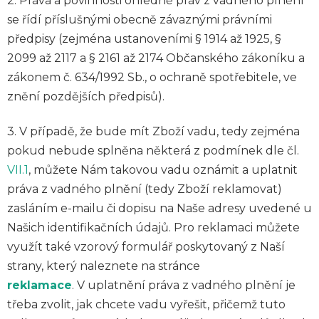
2. Práva a povinnosti ohledně práv z vadného plnění
se řídí příslušnými obecně závaznými právními
předpisy (zejména ustanoveními § 1914 až 1925, §
2099 až 2117 a § 2161 až 2174 Občanského zákoníku a
zákonem č. 634/1992 Sb., o ochraně spotřebitele, ve
znění pozdějších předpisů).
3. V případě, že bude mít Zboží vadu, tedy zejména
pokud nebude splněna některá z podmínek dle čl.
VII.1
, můžete Nám takovou vadu oznámit a uplatnit
práva z vadného plnění (tedy Zboží reklamovat)
zasláním e-mailu či dopisu na Naše adresy uvedené u
Našich identifikačních údajů. Pro reklamaci můžete
využít také vzorový formulář poskytovaný z Naší
strany, který naleznete na stránce
reklamace
. V uplatnění práva z vadného plnění je
třeba zvolit, jak chcete vadu vyřešit, přičemž tuto