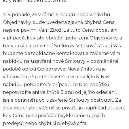
kdy Naši nabídku potvrdíte.
7. V případě, že v rámci E-shopu nebo v návrhu
Objednávky bude uvedena zjevně chybná Cena,
nejsme povinni Vám Zboží za tuto Cenu dodat ani
v případě, kdy jste obdrželi potvrzení Objednávky, a
tedy došlo k uzavření Smlouvy. V takové situaci Vás
budeme bezodkladně kontaktovat a zašleme Vám
nabídku na uzavření nové Smlouvy v pozměněné
podobě oproti Objednávce. Nová Smlouva je
v takovém případě uzavřena ve chvíli, kdy Naši
nabídku potvrdíte. V případě, že Naši nabídku
nepotvrdíte ani ve lhůtě 3 dnů od jejího odeslání,
jsme oprávněni od uzavřené Smlouvy odstoupit. Za
zjevnou chybu v Ceně se považuje například situace,
kdy Cena neodpovídá obvyklé ceně u jiných
prodejců nebo chybí či přebývá cifra.