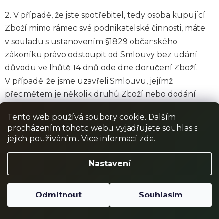
2.
V případě, že jste spotřebitel, tedy osoba kupující
Zboží mimo rámec své podnikatelské činnosti, máte
v souladu s ustanovením §1829 občanského
zákoníku právo odstoupit od Smlouvy bez udání
důvodu ve lhůtě 14 dnů ode dne doručení Zboží.
V případě, že jsme uzavřeli Smlouvu, jejímž
předmětem je několik druhů Zboží nebo dodání
několika částí Zboží, začíná tato lhůta běžet až dnem
Tento web používá soubory cookie. Dalším
dodání poslední části Zboží, a v případě, že jsme
procházením tohoto webu vyjadřujete souhlas s
uzavřeli Smlouvu, na základě které Vám budeme
jejich používáním.. Více informací
zde
.
Zboží dodávat pravidelně a opakovaně, začíná běžet
dnem dodání první dodávky. Od Smlouvy můžete
Nastavení
odstoupit jakýmkoliv prokazatelným způsobem
(zejména zasláním e-mailu nebo dopisu na Naše
Odmítnout
Souhlasím
adresy uvedené u Našich identifikačních údajů). Pro
odstoupení můžete využít také vzorový formulář