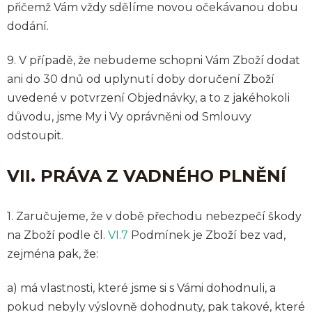
přičemž Vám vždy sdělíme novou očekávanou dobu
dodání.
9.
V případě, že nebudeme schopni Vám Zboží dodat
ani do 30 dnů od uplynutí doby doručení Zboží
uvedené v potvrzení Objednávky, a to z jakéhokoli
důvodu, jsme My i Vy oprávněni od Smlouvy
odstoupit.
VII. PRÁVA Z VADNÉHO PLNĚNÍ
1.
Zaručujeme, že v době přechodu nebezpečí škody
na Zboží podle čl.
VI.
7
Podmínek je Zboží bez vad,
zejména pak, že:
a) má vlastnosti, které jsme si s Vámi dohodnuli, a
pokud nebyly výslovně dohodnuty, pak takové, které