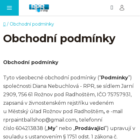
Hledat
NÁ
Přejít
KO
na
obsah
Domů
/
Obchodní podmínky
Obchodní podmínky
Obchodní podmínky
Tyto všeobecné obchodní podmínky (“
Podmínky
”)
společnosti
Diana Nebuchlová - RPR
, se sídlem
Jarní
2909, 756 61 Rožnov pod Radhoštěm
, IČO
75757931
,
zapsaná v živnostenském rejstříku vedeném
u
Městský úřad Rožnov pod Radhoštěm
,
e
-mail
rprpaintballshop@gmail.com
,
telefonní
číslo 604213838 („
My
” nebo „
Prodávající
”) upravují v
souladu s ustanovením § 1751 odst. 1 zákona č.