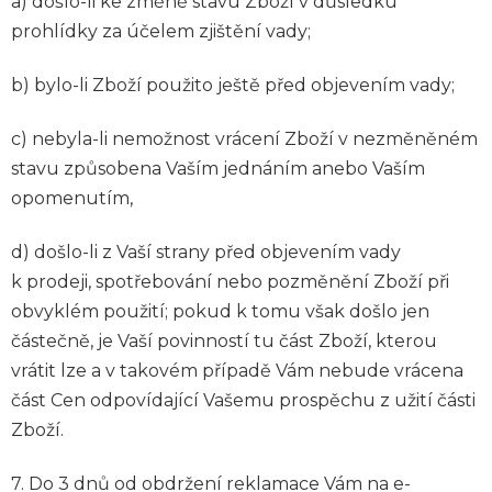
a) došlo-li ke změně stavu Zboží v důsledku
prohlídky za účelem zjištění vady;
b) bylo-li Zboží použito ještě před objevením vady;
c) nebyla-li nemožnost vrácení Zboží v nezměněném
stavu způsobena Vaším jednáním anebo Vaším
opomenutím,
d) došlo-li z Vaší strany před objevením vady
k prodeji, spotřebování nebo pozměnění Zboží při
obvyklém použití; pokud k tomu však došlo jen
částečně, je Vaší povinností tu část Zboží, kterou
vrátit lze a v takovém případě Vám nebude vrácena
část Cen odpovídající Vašemu prospěchu z užití části
Zboží.
7. Do 3 dnů od obdržení reklamace Vám na e-