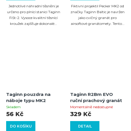
Jednotlivé náhradní těsnění je
Fiktivní projektil Pecker MK2 od
určeno pro plnící stanici Taginn
značky Taginn Baltic je navržen
FiSt-2. Vysoce kvalitní těsnící
jako cvičný granát pro
kroužek zajišťuje dokonalé...
airsoftové granátomety. Tento...
Taginn pouzdra na
Taginn R2Bm EVO
náboje typu MK2
ruční prachový granát
Skladem
Momentálně nedostupné
56 Kč
329 Kč
DO KOŠÍKU
DETAIL