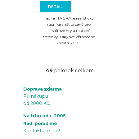
DETAIL
Taginn TAG-67 je realistický
ruční granát určený pro
airsoftové hry a taktické
tréninky. Díky své věrohodné
konstrukci a...
49
položek celkem
O
v
Doprava zdarma
l
Při nákupu
á
od 2000 Kč.
d
a
Na trhu od r. 2005
c
Rádi poradíme
í
Kontaktujte nás!
p