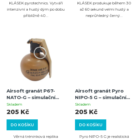
KLÁSEK pyrotechnics. Vytváří
KLÁSEK produkuje během 30
ů
intenzivní a hustý dým po dobu
až 60 sekund velmi hustý a
přibližně 40...
neprůhledný černý...
Airsoft granát P67-
Airsoft granát Pyro
NATO-G – simulační
NIPO-5 G – simulační
pyrotechnika
pyrotechnika
Skladem
Skladem
kategorie P1
kategorie P1
205 Kč
205 Kč
DO KOŠÍKU
DO KOŠÍKU
Věrná tréninková replika
Pyro NIPO-5 G je realistická