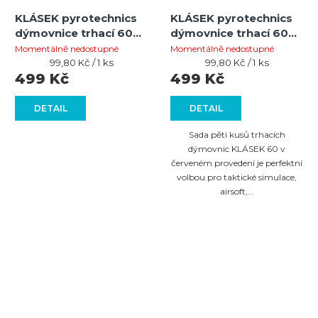
KLÁSEK pyrotechnics
KLÁSEK pyrotechnics
dýmovnice trhací 60
dýmovnice trhací 60
černá 5ks
červená 5ks
Momentálně nedostupné
Momentálně nedostupné
Měrná
Měrná
99,80 Kč / 1 ks
99,80 Kč / 1 ks
cena:
cena:
499 Kč
499 Kč
DETAIL
DETAIL
Sada pěti kusů trhacích
dýmovnic KLÁSEK 60 v
červeném provedení je perfektní
volbou pro taktické simulace,
airsoft,...