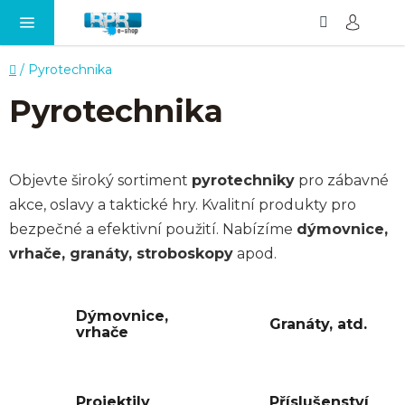
Hledat
NÁ
Přejít
KO
na
obsah
Domů
/
Pyrotechnika
Pyrotechnika
Objevte široký sortiment
pyrotechniky
pro zábavné
akce, oslavy a taktické hry. Kvalitní produkty pro
bezpečné a efektivní použití. Nabízíme
dýmovnice,
vrhače, granáty, stroboskopy
apod.
Dýmovnice,
Granáty, atd.
vrhače
Projektily
Příslušenství