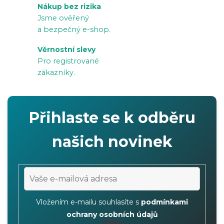
Nákup bez rizika
r
Jsme ověřený
v
a bezpečný e-shop.
k
Věrnostní slevy
y
Pro registrované
v
zákazníky.
ý
p
i
Přihlaste se k odběru
s
u
našich novinek
Vložením e-mailu souhlasíte s
podmínkami
ochrany osobních údajů