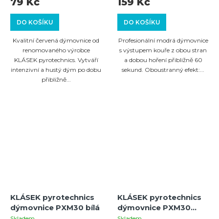
79 Kč
159 Kč
DO KOŠÍKU
DO KOŠÍKU
Kvalitní červená dýmovnice od
Profesionální modrá dýmovnice
renomovaného výrobce
s výstupem kouře z obou stran
KLÁSEK pyrotechnics. Vytváří
a dobou hoření přibližně 60
intenzivní a hustý dým po dobu
sekund. Oboustranný efekt:...
přibližně...
KLÁSEK pyrotechnics
KLÁSEK pyrotechnics
dýmovnice PXM30 bílá
dýmovnice PXM30
červená
Skladem
Skladem