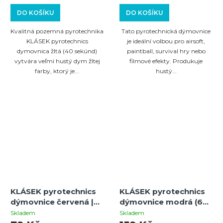
DO KOŠÍKU
DO KOŠÍKU
Kvalitná pozemná pyrotechnika
Tato pyrotechnická dýmovnice
KLÁSEK pyrotechnics
je ideální volbou pro airsoft,
dymovnica žltá (40 sekúnd)
paintball, survival hry nebo
vytvára veľmi hustý dym žltej
filmové efekty. Produkuje
farby, ktorý je...
hustý...
KLÁSEK pyrotechnics
KLÁSEK pyrotechnics
dýmovnice červená |
dýmovnice modrá (60
40 sekund | 1ks
sekund)
Skladem
Skladem