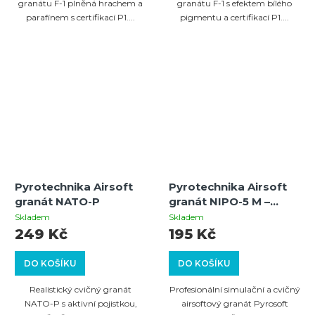
granátu F-1 plněná hrachem a
granátu F-1 s efektem bílého
parafínem s certifikací P1....
pigmentu a certifikací P1....
Pyrotechnika Airsoft
Pyrotechnika Airsoft
granát NATO-P
granát NIPO-5 M –
simulační a cvičný
Skladem
Skladem
granát (pigment bílá
249 Kč
195 Kč
křída) – kategorie P1
DO KOŠÍKU
DO KOŠÍKU
Realistický cvičný granát
Profesionální simulační a cvičný
NATO-P s aktivní pojistkou,
airsoftový granát Pyrosoft