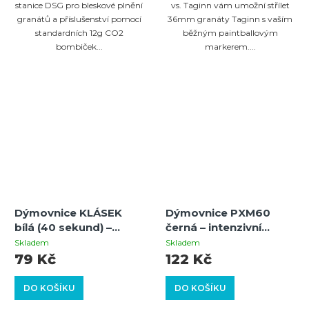
stanice DSG pro bleskové plnění
vs. Taginn vám umožní střílet
granátů a příslušenství pomocí
36mm granáty Taginn s vaším
standardních 12g CO2
běžným paintballovým
bombiček...
markerem....
Dýmovnice KLÁSEK
Dýmovnice PXM60
bílá (40 sekund) –
černá – intenzivní
hustý dým pro
kouřový efekt
Skladem
Skladem
venkovní použití
79 Kč
122 Kč
DO KOŠÍKU
DO KOŠÍKU