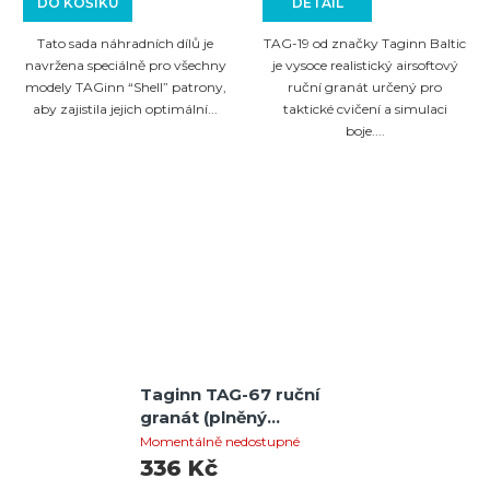
DO KOŠÍKU
DETAIL
Tato sada náhradních dílů je
TAG-19 od značky Taginn Baltic
navržena speciálně pro všechny
je vysoce realistický airsoftový
modely TAGinn “Shell” patrony,
ruční granát určený pro
aby zajistila jejich optimální...
taktické cvičení a simulaci
boje....
Taginn TAG-67 ruční
granát (plněný
prachem)
Momentálně nedostupné
336 Kč