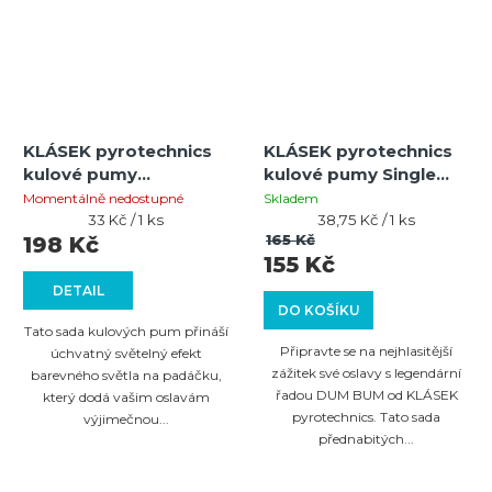
KLÁSEK pyrotechnics
KLÁSEK pyrotechnics
kulové pumy
kulové pumy Single
padáčkový Single Shot
Shots DUM BUM 30mm
Momentálně nedostupné
Skladem
25mm 6ks
Měrná
4ks
Měrná
33 Kč / 1 ks
38,75 Kč / 1 ks
cena:
cena:
165 Kč
198 Kč
155 Kč
DETAIL
DO KOŠÍKU
Tato sada kulových pum přináší
Připravte se na nejhlasitější
úchvatný světelný efekt
zážitek své oslavy s legendární
barevného světla na padáčku,
řadou DUM BUM od KLÁSEK
který dodá vašim oslavám
pyrotechnics. Tato sada
výjimečnou...
přednabitých...