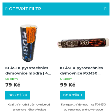
z
OTEVŘÍT FILTR
e
n
V
í
ý
p
p
r
i
o
s
d
p
u
KLÁSEK pyrotechnics
KLÁSEK pyrotechnics
r
k
dýmovnice modrá | 40
dýmovnice PXM30
o
sekund | 1ks
černá – intenzivní dým
t
Skladem
Skladem
pro airsoft a efekty
79 Kč
99 Kč
d
ů
u
DO KOŠÍKU
DO KOŠÍKU
k
Kvalitní modrá dýmovnice od
Kompaktní dýmovnice PXM30
t
renomovaného výrobce
od renomovaného výrobce