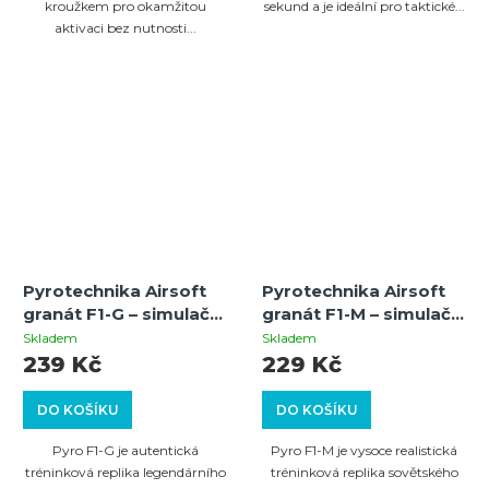
kroužkem pro okamžitou
sekund a je ideální pro taktické...
aktivaci bez nutnosti...
Pyrotechnika Airsoft
Pyrotechnika Airsoft
granát F1-G – simulační
granát F1-M – simulační
pyrotechnika
pyrotechnika s
Skladem
Skladem
kategorie P1
efektem bílé křídy,
239 Kč
229 Kč
kategorie P1
DO KOŠÍKU
DO KOŠÍKU
Pyro F1-G je autentická
Pyro F1-M je vysoce realistická
tréninková replika legendárního
tréninková replika sovětského