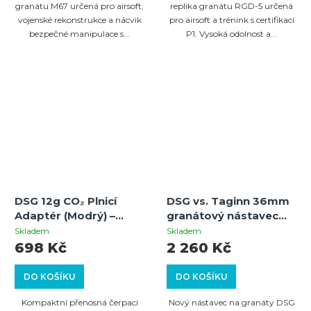
granátu M67 určená pro airsoft,
replika granátu RGD-5 určená
vojenské rekonstrukce a nácvik
pro airsoft a trénink s certifikací
bezpečné manipulace s...
P1. Vysoká odolnost a...
DSG 12g CO₂ Plnicí
DSG vs. Taginn 36mm
Adaptér (Modrý) –
granátový nástavec
kompaktní čerpací
pro 22mm přední
Skladem
Skladem
stanice
závitové hlavně
698 Kč
2 260 Kč
(kompletní)
DO KOŠÍKU
DO KOŠÍKU
Kompaktní přenosná čerpací
Nový nástavec na granáty DSG