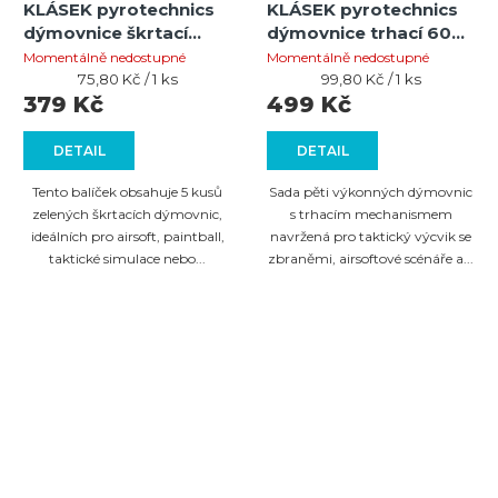
KLÁSEK pyrotechnics
KLÁSEK pyrotechnics
dýmovnice škrtací
dýmovnice trhací 60
zelená 5ks
bílá 5ks
Momentálně nedostupné
Momentálně nedostupné
Měrná
Měrná
75,80 Kč / 1 ks
99,80 Kč / 1 ks
cena:
cena:
379 Kč
499 Kč
DETAIL
DETAIL
Tento balíček obsahuje 5 kusů
Sada pěti výkonných dýmovnic
zelených škrtacích dýmovnic,
s trhacím mechanismem
ideálních pro airsoft, paintball,
navržená pro taktický výcvik se
taktické simulace nebo...
zbraněmi, airsoftové scénáře a...