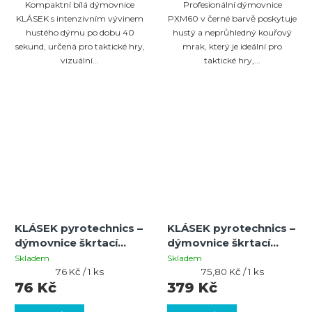
Kompaktní bílá dýmovnice
Profesionální dýmovnice
KLÁSEK s intenzivním vývinem
PXM60 v černé barvě poskytuje
hustého dýmu po dobu 40
hustý a neprůhledný kouřový
sekund, určená pro taktické hry,
mrak, který je ideální pro
vizuální...
taktické hry,...
KLÁSEK pyrotechnics –
KLÁSEK pyrotechnics –
dýmovnice škrtací
dýmovnice škrtací
oranžová 1 ks
oranžová 5 ks
Skladem
Skladem
Měrná
Měrná
76 Kč / 1 ks
75,80 Kč / 1 ks
cena:
cena:
76 Kč
379 Kč