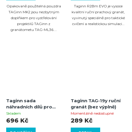
Opakovaně použitelná pouzdra
Taginn R2Bm EVO je vysoce
TAGinn MK2 jsou nezbytným
kvalitní ruční prachový granát,
doplňkem pro vystřelování
vyvinutý speciálně pro taktické
projektilů TAGinn z
cvičení a realistickou simulaci...
granátometu TAG-ML36....
Taginn sada
Taginn TAG-19y ruční
náhradních dílů pro
granát (bez výplně)
Taginn patrony
Skladem
Momentálně nedostupné
696 Kč
289 Kč