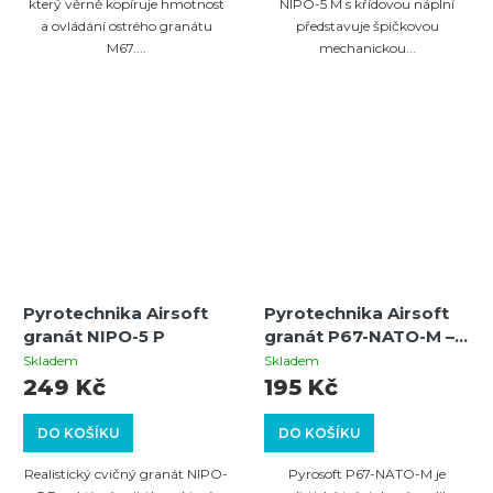
který věrně kopíruje hmotnost
NIPO-5 M s křídovou náplní
a ovládání ostrého granátu
představuje špičkovou
M67....
mechanickou...
Pyrotechnika Airsoft
Pyrotechnika Airsoft
granát NIPO-5 P
granát P67-NATO-M –
simulační a cvičný
Skladem
Skladem
granát (pigment bílá
249 Kč
195 Kč
křída) – kategorie P1
DO KOŠÍKU
DO KOŠÍKU
Realistický cvičný granát NIPO-
Pyrosoft P67-NATO-M je