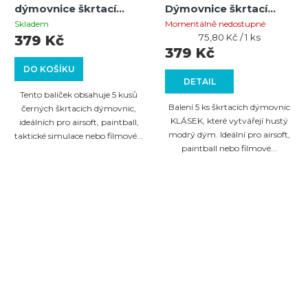
dýmovnice škrtací
Dýmovnice škrtací
černá 5ks
modrá 5ks | T1, Hustý
Skladem
Momentálně nedostupné
modrý dým
Měrná
75,80 Kč / 1 ks
379 Kč
cena:
379 Kč
DO KOŠÍKU
DETAIL
Tento balíček obsahuje 5 kusů
Balení 5 ks škrtacích dýmovnic
černých škrtacích dýmovnic,
KLÁSEK, které vytvářejí hustý
ideálních pro airsoft, paintball,
modrý dým. Ideální pro airsoft,
taktické simulace nebo filmové...
paintball nebo filmové...