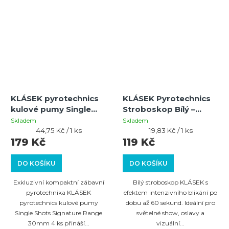
KLÁSEK pyrotechnics
KLÁSEK Pyrotechnics
kulové pumy Single
Stroboskop Bílý –
Shots Signature Range
60sekundový oslnivý
Skladem
Skladem
30mm 4 ks
Měrná
stroboskop pro
Měrná
44,75 Kč / 1 ks
19,83 Kč / 1 ks
cena:
cena:
179 Kč
119 Kč
světelné efekty (balení
6 ks)
DO KOŠÍKU
DO KOŠÍKU
Exkluzivní kompaktní zábavní
Bílý stroboskop KLÁSEK s
pyrotechnika KLÁSEK
efektem intenzivního blikání po
pyrotechnics kulové pumy
dobu až 60 sekund. Ideální pro
Single Shots Signature Range
světelné show, oslavy a
30mm 4 ks přináší...
vizuální...