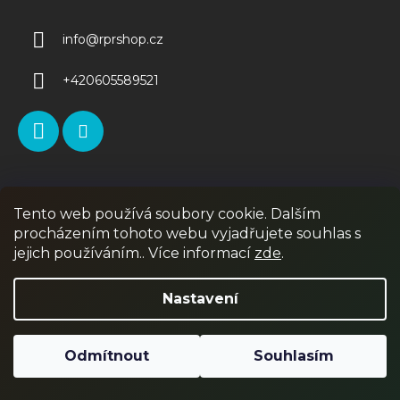
info
@
rprshop.cz
+420605589521
Informace pro vás
Tento web používá soubory cookie. Dalším
procházením tohoto webu vyjadřujete souhlas s
Obchodní podmínky
jejich používáním.. Více informací
zde
.
Podmínky ochrany osobních údajů
Nastavení
Reklamace a vrácení zboží
Doprava a platba
Odmítnout
Souhlasím
MŮJ ÚČET