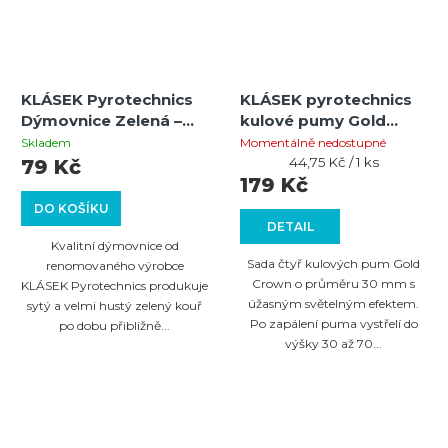
KLÁSEK Pyrotechnics
KLÁSEK pyrotechnics
Dýmovnice Zelená –
kulové pumy Gold
hustý kouř 40 s
Crown 30mm 4ks
Skladem
Momentálně nedostupné
(kategorie P1)
Měrná
44,75 Kč / 1 ks
79 Kč
cena:
179 Kč
DO KOŠÍKU
DETAIL
Kvalitní dýmovnice od
Sada čtyř kulových pum Gold
renomovaného výrobce
Crown o průměru 30 mm s
KLÁSEK Pyrotechnics produkuje
úžasným světelným efektem.
sytý a velmi hustý zelený kouř
Po zapálení puma vystřelí do
po dobu přibližně...
výšky 30 až 70...