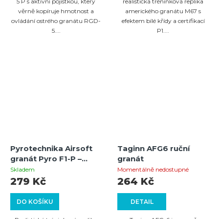
5 P s aktivní pojistkou, který
realistická tréninková replika
věrně kopíruje hmotnost a
amerického granátu M67 s
ovládání ostrého granátu RGD-
efektem bílé křídy a certifikací
5....
P1....
Pyrotechnika Airsoft
Taginn AFG6 ruční
granát Pyro F1-P –
granát
cvičný granát s
Skladem
Momentálně nedostupné
efektem silné exploze
279 Kč
264 Kč
s kovovým práškem
DO KOŠÍKU
DETAIL