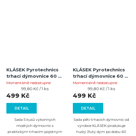
KLÁSEK Pyrotechnics
KLÁSEK Pyrotechnics
trhací dýmovnice 60 –
trhací dýmovnice 60 –
modrá (5 ks)
žlutá (5 ks)
Momentálně nedostupné
Momentálně nedostupné
Měrná
Měrná
99,80 Kč / 1 ks
99,80 Kč / 1 ks
cena:
cena:
499 Kč
499 Kč
DETAIL
DETAIL
Sada 5 kusů výkonných
Sada pěti trhacích dýmovnic od
modrých dýmovnic s
výrobce KLÁSEK produkuje
praktickým trhacím pojistným
hustý žlutý dým po dobu 60