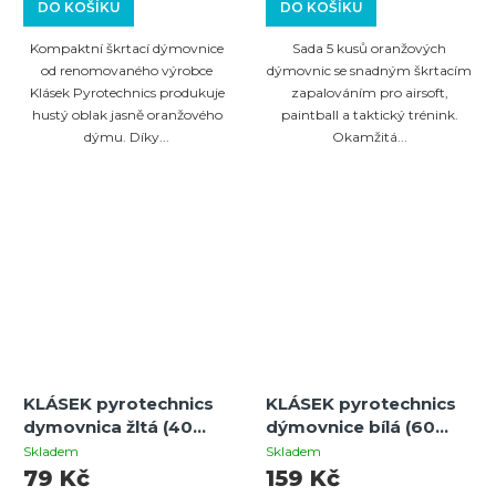
DO KOŠÍKU
DO KOŠÍKU
Kompaktní škrtací dýmovnice
Sada 5 kusů oranžových
od renomovaného výrobce
dýmovnic se snadným škrtacím
Klásek Pyrotechnics produkuje
zapalováním pro airsoft,
hustý oblak jasně oranžového
paintball a taktický trénink.
dýmu. Díky...
Okamžitá...
KLÁSEK pyrotechnics
KLÁSEK pyrotechnics
dymovnica žltá (40
dýmovnice bílá (60
sekund)
sekund)
Skladem
Skladem
79 Kč
159 Kč