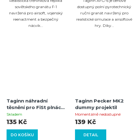
Realistická tréninková replika
Taginn AFG-6 je cenově
sovětského granátu F-1
dostupný polní pyrotechnický
navržená pro airsoft, vojenský
ruční granát navržený pro
reenactment a bezpečný
realistické simulace a airsoftové
nácvik...
hry. Díky...
Taginn náhradní
Taginn Pecker MK2
těsnění pro FiSt plnácí
dummy projektil
stanici 1 ks
Skladem
Momentálně nedostupné
135 Kč
139 Kč
DO KOŠÍKU
DETAIL