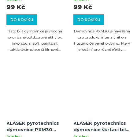
99 Kč
99 Kč
DO KOŠÍKU
DO KOŠÍKU
Tato bílá dýmovnice je vhodná
Dýmovnice PXM30 je navržena
pro různé outdoorové aktivity,
pro produkci intenzivního a
jako jsou airsoft, paintball,
hustého červeného dýmu, který
taktické simulace či filmové...
je ideální pro různé efekty,...
KLÁSEK pyrotechnics
KLÁSEK pyrotechnics
dýmovnice PXM30
dýmovnice škrtací bílá
zelená
5ks
Skladem
Skladem