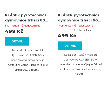
KLÁSEK pyrotechnics
KLÁSEK pyrotechnics
dýmovnice trhací 60
dýmovnice trhací 60
oranžová 5ks
zelená 5ks
Momentálně nedostupné
Momentálně nedostupné
Měrná
99,80 Kč / 1 ks
499 Kč
cena:
499 Kč
DETAIL
DETAIL
Sada pěti kusů trhacích
Sada pěti kusů trhacích
dýmovnic KLÁSEK 60 v
dýmovnic KLÁSEK 60 v
oranžovém provedení je
zeleném provedení je perfektní
perfektní volbou pro taktické
volbou pro taktické simulace,
simulace, airsoft,...
airsoft,...