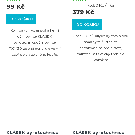
Měrná
75,80 Kč / 1 ks
99 Kč
cena:
379 Kč
DO KOŠÍKU
DO KOŠÍKU
Kompaktní vojenská a herní
Sada 5 kusů bílých dýmovnic se
dýmovnice KLÁSEK
snadným škrtacím
pyrotechnics dýmovnice
zapalováním pro airsoft,
PXM30 zelená generuje velmi
paintball a taktický trénink.
hustý oblak zeleného kouře...
Okamžitá...
KLÁSEK pyrotechnics
KLÁSEK pyrotechnics