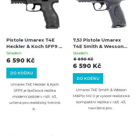
p
r
i
o
s
d
p
u
Pistole Umarex T4E
7,5J Pistole Umarex
r
k
Heckler & Koch SFP9 –
T4E Smith & Wesson
o
autentická tréninková
M&P9c M2.0 –
t
Skladem
Skladem
zbraň
kompaktní tréninková
6 690 Kč
6 590 Kč
d
ů
6 590 Kč
zbraň
u
DO KOŠÍKU
DO KOŠÍKU
k
Umarex T4E Heckler & Koch
t
Umarex T4E Smith & Wesson
SFP9 je špičková replika
M&P9c M2.0 je vysoce realistická
moderní pistole v ráži .43,
ů
kompaktní replika v ráži .43,
určená pro realistický trénink
navržená pro...
a...