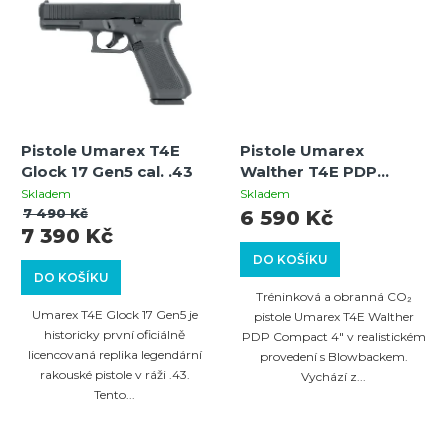
Pistole Umarex T4E
Pistole Umarex
Glock 17 Gen5 cal. .43
Walther T4E PDP
Compact 4" | CO₂ |
Skladem
Skladem
Blowback | Cal.43 | 8
7 490 Kč
6 590 Kč
7 390 Kč
ran
DO KOŠÍKU
DO KOŠÍKU
Tréninková a obranná CO₂
Umarex T4E Glock 17 Gen5 je
pistole Umarex T4E Walther
historicky první oficiálně
PDP Compact 4" v realistickém
licencovaná replika legendární
provedení s Blowbackem.
rakouské pistole v ráži .43.
Vychází z...
Tento...