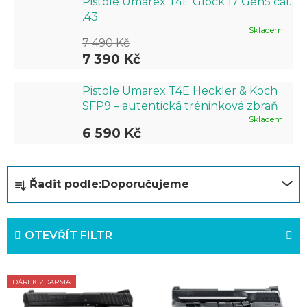
Pistole Umarex T4E Glock 17 Gen5 cal.
.43
Skladem
7 490 Kč
7 390 Kč
Pistole Umarex T4E Heckler & Koch
SFP9 – autentická tréninková zbraň
Skladem
6 590 Kč
Ř
Řadit podle:
Doporučujeme
a
z
OTEVŘÍT FILTR
e
n
V
í
DÁREK ZDARMA
ý
p