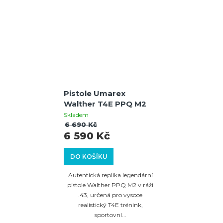
Pistole Umarex
Walther T4E PPQ M2
Skladem
6 690 Kč
6 590 Kč
DO KOŠÍKU
Autentická replika legendární
pistole Walther PPQ M2 v ráži
.43, určená pro vysoce
realistický T4E trénink,
sportovní...