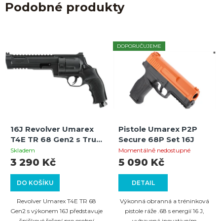
Podobné produkty
DOPORUČUJEME
16J Revolver Umarex
Pistole Umarex P2P
T4E TR 68 Gen2 s Tru-
Secure 68P Set 16J
Glo mířidly
Skladem
Momentálně nedostupné
3 290 Kč
5 090 Kč
DO KOŠÍKU
DETAIL
Revolver Umarex T4E TR 68
Výkonná obranná a tréninková
Gen2 s výkonem 16J představuje
pistole ráže .68 s energií 16 J,
špičkové řešení pro osobní
vybavená inovativním