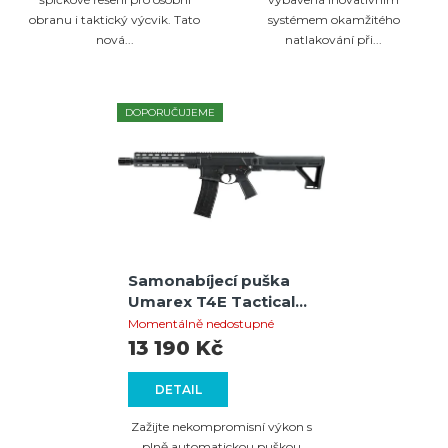
obranu i taktický výcvik. Tato
systémem okamžitého
nová...
natlakování při...
DOPORUČUJEME
Samonabíjecí puška
Umarex T4E Tactical
Carbine TC 68< 16 J,
Momentálně nedostupné
cal. 0.68, CO₂/HPA,
13 190 Kč
Full-Auto
DETAIL
Zažijte nekompromisní výkon s
plně automatickou puškou