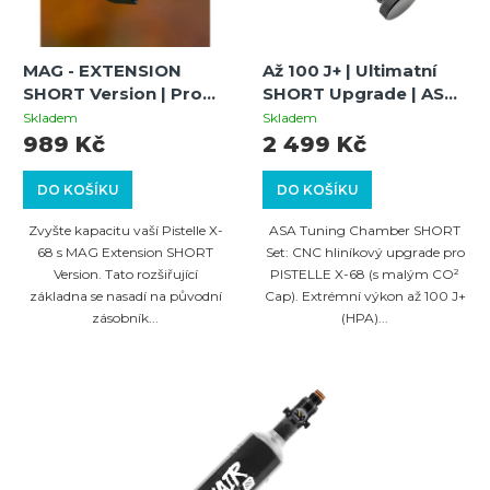
MAG - EXTENSION
Až 100 J+ | Ultimatní
SHORT Version | Pro
SHORT Upgrade | ASA
Pistelle X-68 | Zvýšení
Tuning Chamber + CO2
Skladem
Skladem
kapacity +3 rány
Cap | PISTELLE X-68
989 Kč
2 499 Kč
DO KOŠÍKU
DO KOŠÍKU
Zvyšte kapacitu vaší Pistelle X-
ASA Tuning Chamber SHORT
68 s MAG Extension SHORT
Set: CNC hliníkový upgrade pro
Version. Tato rozšiřující
PISTELLE X-68 (s malým CO²
základna se nasadí na původní
Cap). Extrémní výkon až 100 J+
zásobník...
(HPA)...