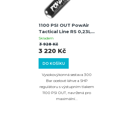
1100 PSI OUT PowAir
Tactical Line RS 0,23L /
15ci HP systém 300
Skladem
Bar s regulátorem SHP
3 928 Kč
3 220 Kč
MaxReg
DO KOŠÍKU
Vysokovýkonná sestava 300
Bar ocelové láhve a SHP
regulátoru s výstupním tlakem
1100 PSI OUT, navržená pro
maximální...