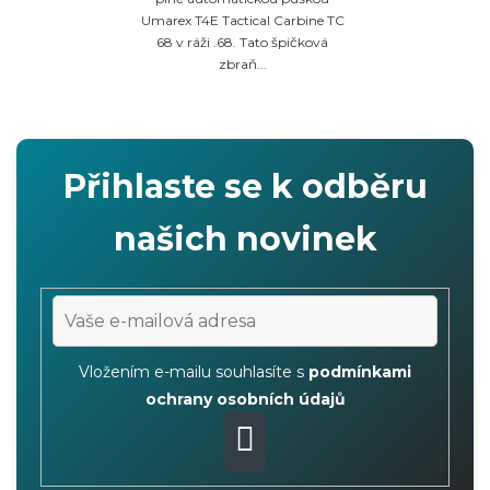
Umarex T4E Tactical Carbine TC
68 v ráži .68. Tato špičková
zbraň...
Přihlaste se k odběru
našich novinek
Vložením e-mailu souhlasíte s
podmínkami
ochrany osobních údajů
PŘIHLÁSIT