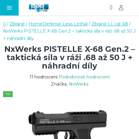
Hledat
NÁ
Přejít
KO
na
obsah
Domů
/
Zbraně
/
HomeDefense-Less Lethal
/
Zbraně LL cal .68
/
NxWerks PISTELLE X-68 Gen.2 – taktická síla v ráži .68 až 50 J
+ náhradní díly
NxWerks PISTELLE X-68 Gen.2 –
taktická síla v ráži .68 až 50 J +
náhradní díly
Průměrné
11 hodnocení
Podrobnosti hodnocení
hodnocení
Značka:
NxWerks
produktu
TIP
je
4,1
z
5
hvězdiček.