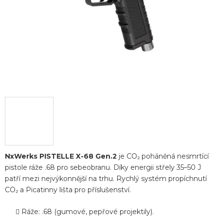
NxWerks PISTELLE X-68 Gen.2
je CO₂ poháněná nesmrtící
pistole ráže .68 pro sebeobranu. Díky energii střely 35–50 J
patří mezi nejvýkonnější na trhu. Rychlý systém propíchnutí
CO₂ a Picatinny lišta pro příslušenství.
Ráže: .68 (gumové, pepřové projektily).