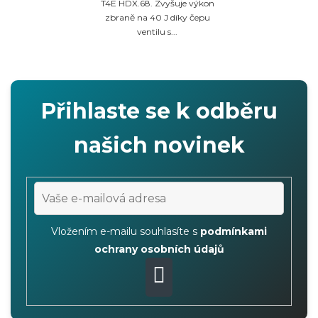
T4E HDX.68. Zvyšuje výkon
5
zbraně na 40 J díky čepu
hvězdiček.
ventilu s...
Přihlaste se k odběru
našich novinek
Vložením e-mailu souhlasíte s
podmínkami
ochrany osobních údajů
PŘIHLÁSIT