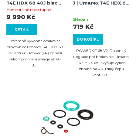
T4E HDX 68 40J black
J | Umarex T4E HDX.68
FP
Brokovnice |
Momentálně nedostupné
Průměrné
POWERKIT.68
9 990 Kč
Skladem
hodnocení
719 Kč
DETAIL
produktu
DO KOŠÍKU
je
Extrémně výkonná opakovací
brokovnice Umarex T4E HDX 68
5,0
POWERKIT.68 V2: Dokonalý
ve verzi Full Power (FP) přináší
z
upgrade pro brokovnici Umarex
nekompromisní energii až 40
T4E HDX.68. Zvyšuje výkon
5
J....
zbraně na 40 J díky čepu
hvězdiček.
ventilu s...