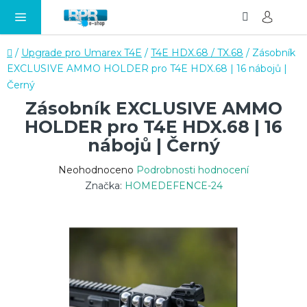
Hledat
NÁ
Přejít
KO
na
obsah
Domů
/
Upgrade pro Umarex T4E
/
T4E HDX.68 / TX.68
/
Zásobník
EXCLUSIVE AMMO HOLDER pro T4E HDX.68 | 16 nábojů |
Černý
Zásobník EXCLUSIVE AMMO
HOLDER pro T4E HDX.68 | 16
nábojů | Černý
Průměrné
Neohodnoceno
Podrobnosti hodnocení
hodnocení
Značka:
HOMEDEFENCE-24
produktu
je
0,0
z
5
hvězdiček.