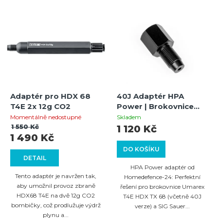
Adaptér pro HDX 68
40J Adaptér HPA
T4E 2x 12g CO2
Power | Brokovnice
HDX 68 a SIG MPX |
Momentálně nedostupné
Skladem
Homedefence-24
1 550 Kč
1 120 Kč
1 490 Kč
DO KOŠÍKU
DETAIL
HPA Power adaptér od
Tento adaptér je navržen tak,
Homedefence-24: Perfektní
aby umožnil provoz zbraně
řešení pro brokovnice Umarex
HDX68 T4E na dvě 12g CO2
T4E HDX TX 68 (včetně 40J
bombičky, což prodlužuje výdrž
verze) a SIG Sauer...
plynu a...