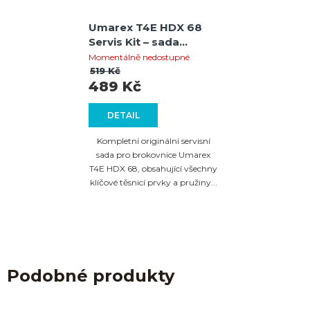
Umarex T4E HDX 68
Servis Kit – sada
těsnění a pružin
Momentálně nedostupné
519 Kč
489 Kč
DETAIL
Kompletní originální servisní
sada pro brokovnice Umarex
T4E HDX 68, obsahující všechny
klíčové těsnicí prvky a pružiny...
Podobné produkty