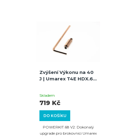
Zvýšení Výkonu na 40
J | Umarex T4E HDX.68
Brokovnice |
Průměrné
POWERKIT.68
Skladem
hodnocení
719 Kč
produktu
DO KOŠÍKU
je
5,0
POWERKIT.68 V2: Dokonalý
z
upgrade pro brokovnici Umarex