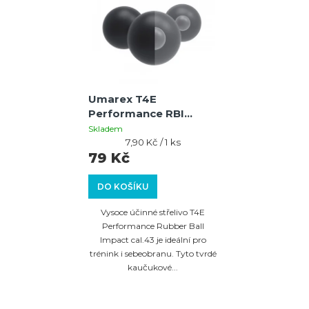
Umarex T4E
Performance RBI
kuličky Cal.43 - 1,96g -
Skladem
10ks
Měrná
7,90 Kč / 1 ks
cena:
79 Kč
DO KOŠÍKU
Vysoce účinné střelivo T4E
Performance Rubber Ball
Impact cal.43 je ideální pro
trénink i sebeobranu. Tyto tvrdé
kaučukové...