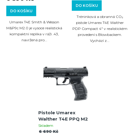
DO KOŠÍKU
DO KOŠÍKU
Tréninková a obranná CO₂
Umarex T4E Smith & Wesson
pistole Umarex T4E Walther
M&P9c M2.0 je vysoce realistická
PDP Compact 4" v realistickém
kompaktní replika v ráži .43,
provedení s Blowbackem.
navržená pro...
Vychází z...
Pistole Umarex
Walther T4E PPQ M2
Skladem
6 690 Kč