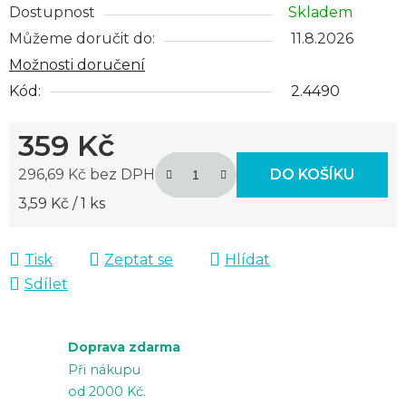
Dostupnost
Skladem
Můžeme doručit do:
11.8.2026
Možnosti doručení
Kód:
2.4490
359 Kč
296,69 Kč bez DPH
DO KOŠÍKU
Měrná cena:
3,59 Kč / 1 ks
Tisk
Zeptat se
Hlídat
Sdílet
Doprava zdarma
Při nákupu
od 2000 Kč.