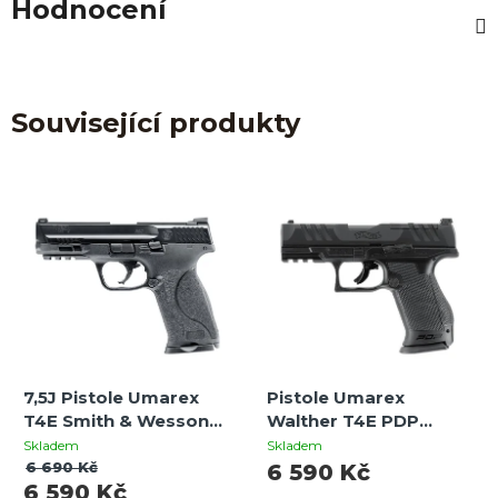
Hodnocení
Související produkty
7,5J Pistole Umarex
Pistole Umarex
T4E Smith & Wesson
Walther T4E PDP
M&P9c M2.0 –
Compact 4" | CO₂ |
Skladem
Skladem
kompaktní tréninková
Blowback | Cal.43 | 8
6 690 Kč
6 590 Kč
6 590 Kč
zbraň
ran