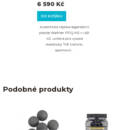
6 590 Kč
DO KOŠÍKU
Autentická replika legendární
pistole Walther PPQ M2 v ráži
.43, určená pro vysoce
realistický T4E trénink,
sportovní...
Podobné produkty