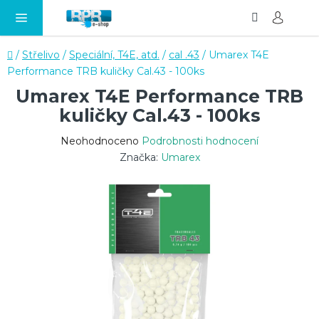
Hledat
NÁ
Přejít
KO
na
obsah
Domů
/
Střelivo
/
Speciální, T4E, atd.
/
cal .43
/
Umarex T4E
Performance TRB kuličky Cal.43 - 100ks
Umarex T4E Performance TRB
kuličky Cal.43 - 100ks
Průměrné
Neohodnoceno
Podrobnosti hodnocení
hodnocení
Značka:
Umarex
produktu
je
0,0
z
5
hvězdiček.