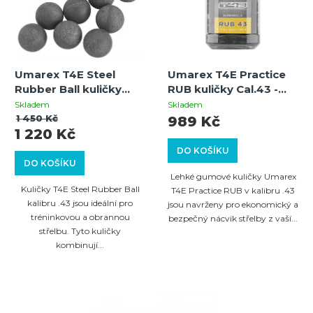
Umarex T4E Steel
Umarex T4E Practice
Rubber Ball kuličky
RUB kuličky Cal.43 -
Cal.43 - 1,6g - 500 ks
0,75g - 500 ks
Skladem
Skladem
1 450 Kč
989 Kč
1 220 Kč
DO KOŠÍKU
DO KOŠÍKU
Lehké gumové kuličky Umarex
Kuličky T4E Steel Rubber Ball
T4E Practice RUB v kalibru .43
kalibru .43 jsou ideální pro
jsou navrženy pro ekonomický a
tréninkovou a obrannou
bezpečný nácvik střelby z vaší...
střelbu. Tyto kuličky
kombinují...