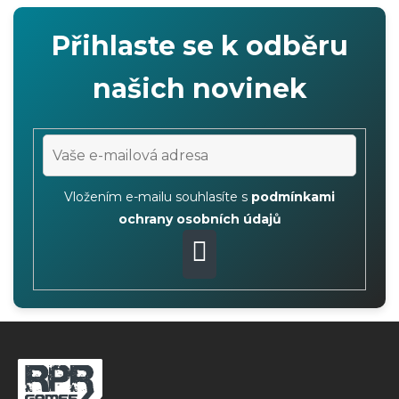
Přihlaste se k odběru
našich novinek
Vložením e-mailu souhlasíte s
podmínkami
ochrany osobních údajů
PŘIHLÁSIT
SE
Z
á
p