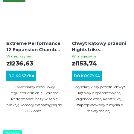
Extreme Performance
Chwyt kątowy przedni
12 Expansion Chamber
Nightstrike
do atomizera CO2 i
Diamondback
W magazynie
W magazynie
HPA volumizera
zł236,63
zł153,74
DO KOSZYKA
DO KOSZYKA
Uniwersalny modułowy
Wysokiej klasy przedni chwyt
regulator ciśnienia Extreme
kątowy o opatentowanej
Performance łączy w sobie
ergonomicznej konstrukcji,
funkcję komory ekspansyjnej do
zaprojektowany z myślą o
CO2 oraz...
maksymalnej...
NOWOŚĆ