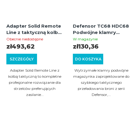
Adapter Solid Remote
Defensor TC68 HDC68
Line z taktyczną kolbą
Podwójne klamry
Milspec (Uniwersalny)
magazynka
Obecnie niedostępne
W magazynie
(Magazynki nie
zł493,62
zł130,36
wchodzą w skład
zestawu)
SZCZEGÓŁY
DO KOSZYKA
Adapter Solid Remote Line z
Wytrzymałe klamry podwójne
kolbą taktyczną to kompletne
magazynka zaprojektowane do
profesjonalne rozwiązanie dla
szybkiego taktycznego
strzelców preferujących
przeładowania broni z serii
zasilanie...
Defensor,...