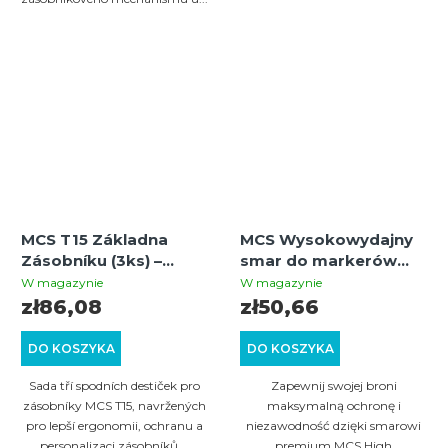
MCS T15 Základna
MCS Wysokowydajny
Zásobníku (3ks) –
smar do markerów
Černá
paintballowych i replik
W magazynie
W magazynie
airsoftowych
zł86,08
zł50,66
DO KOSZYKA
DO KOSZYKA
Sada tří spodních destiček pro
Zapewnij swojej broni
zásobníky MCS T15, navržených
maksymalną ochronę i
pro lepší ergonomii, ochranu a
niezawodność dzięki smarowi
personalizaci zásobníků....
premium MCS High