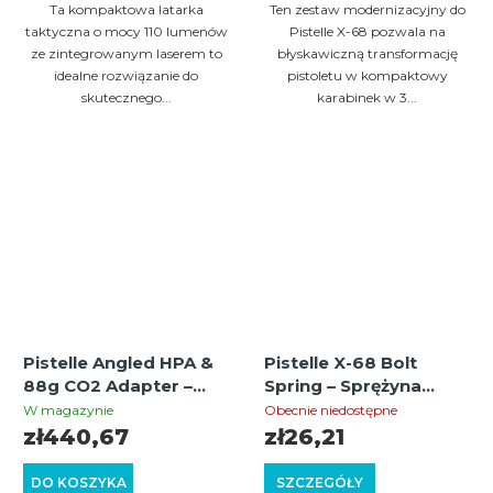
5,0
5,0
Ta kompaktowa latarka
Ten zestaw modernizacyjny do
na
na
taktyczna o mocy 110 lumenów
Pistelle X-68 pozwala na
ze zintegrowanym laserem to
błyskawiczną transformację
5
5
idealne rozwiązanie do
pistoletu w kompaktowy
gwiazdek.
gwiazdek.
skutecznego...
karabinek w 3...
Pistelle Angled HPA &
Pistelle X-68 Bolt
88g CO2 Adapter –
Spring – Sprężyna
adapter kątowy do
bijnika
W magazynie
Obecnie niedostępne
butli HPA i kapsuł 88g
zł440,67
zł26,21
DO KOSZYKA
SZCZEGÓŁY