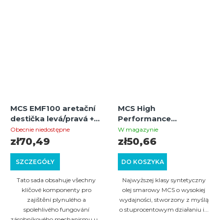
MCS EMF100 aretační
MCS High
destička levá/pravá +
Performance
páčka pro uvolnění
Lubricant Oil –
Obecnie niedostępne
W magazynie
zásobníku + pružina +
Wysokowydajny olej
zł70,49
zł50,66
kolík (černý)
smarowy do broni
SZCZEGÓŁY
DO KOSZYKA
Tato sada obsahuje všechny
Najwyższej klasy syntetyczny
klíčové komponenty pro
olej smarowy MCS o wysokiej
zajištění plynulého a
wydajności, stworzony z myślą
spolehlivého fungování
o stuprocentowym działaniu i...
zásobníkového mechanismu u...