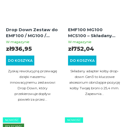
Drop Down Zestaw do
EMF100 MG100
EMF100 / MG100 /
MCS100 – Składany
MCS100 – Wewnętrzne
adapter kolby drop-
W magazynie
W magazynie
prowadzenie
down (Gen3)
zł936,95
zł752,04
powietrza przez kolbę
DO KOSZYKA
DO KOSZYKA
Zyskaj rewolucyjną przewagę
Składany adapter kolby drop-
dzięki naszemu
down Gen3 to kluczowe
innowacyjnemu zestawowi
akcesorium obniżające pozycję
Drop Down, który
kolby Twojej broni o 25,4 mm.
przekierowuje dopływ
Zapewnia...
powietrza przez...
NOWOŚĆ
NOWOŚĆ
POLECAMY