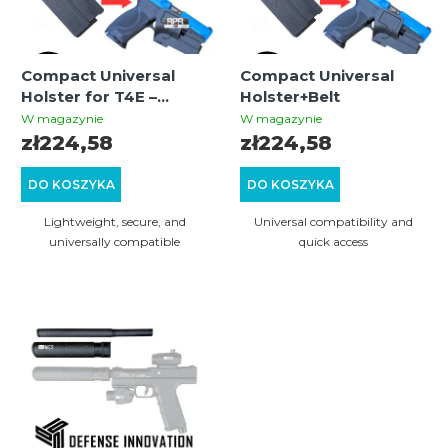
a
a
n
p
i
Compact Universal
Compact Universal
r
Holster for T4E –
Holster+Belt
e
o
Right-Hand + Paddle
W magazynie
W magazynie
p
zł224,58
zł224,58
d
r
u
DO KOSZYKA
DO KOSZYKA
o
k
Lightweight, secure, and
Universal compatibility and
d
t
universally compatible
quick access
u
ó
k
w
t
ó
w