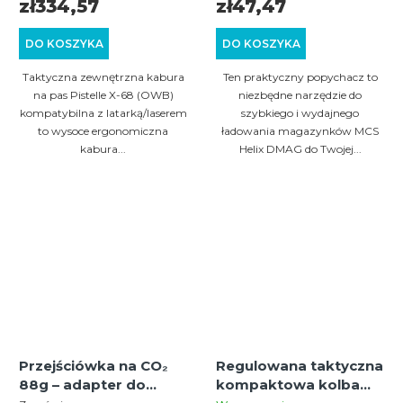
kompatybilna z
zł334,57
zł47,47
latarką/laserem
DO KOSZYKA
DO KOSZYKA
Taktyczna zewnętrzna kabura
Ten praktyczny popychacz to
na pas Pistelle X-68 (OWB)
niezbędne narzędzie do
kompatybilna z latarką/laserem
szybkiego i wydajnego
to wysoce ergonomiczna
ładowania magazynków MCS
kabura...
Helix DMAG do Twojej...
Przejściówka na CO₂
Regulowana taktyczna
88g – adapter do
kompaktowa kolba