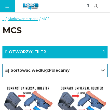
Szukaj
KO
Przejść
do
treści
Home
/
Markowane marki
/
MCS
MCS
OTWORZYĆ FILTR
S
Sortować według:
Polecamy
o
r
L
t
i
o
s
w
t