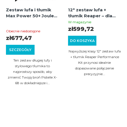
Zestaw lufa i tłumik
12" zestaw lufa +
Max Power 50+ Joule
tłumik Reaper – dla
do Pistelle X-68 – 11,5"
Valken M17 / CQMF /
W magazynie
Średnia
.686 bore
MILSIG M17 / M5 / Nova
zł599,72
Obecnie niedostępne
Twilight X1 (.68)
ocena
zł677,47
DO KOSZYKA
produktu
SZCZEGÓŁY
wynosi
Najwyższej klasy 12" zestaw lufa
+ tłumik Reaper Performance
5,0
Ten zestaw długiej lufy i
Kit przynosi idealnie
na
stylowego tłumika to
dopasowane połączenie
najprostszy sposób, aby
5
precyzyjnie...
zmienić Twoją broń Pistelle X-
gwiazdek.
68 w dokładniejsze i...