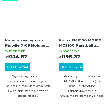
Kabura zewnętrzna
Kolba EMF100 MG100
Pistelle X-68 Holster
MCS100 Paintball z
(OWB Outside Waist
prowadnicą MILSPEC
W magazynie
W magazynie
Band)
(buffer tube)
zł334,57
zł198,37
DO KOSZYKA
DO KOSZYKA
Wysoce ergonomiczna
Adaptacyjna prowadnica
zewnętrzna kabura taktyczna
MILSPEC (buffer tube) to
na pas z przyciskiem szybkiego
produkt premium
zwalniania, zaprojektowana
zaprojektowany dla
specjalnie dla...
maksymalnej kompatybilności
i...