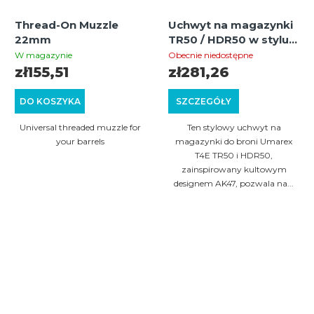
Thread-On Muzzle
Uchwyt na magazynki
22mm
TR50 / HDR50 w stylu
AK47 – mieści 3
W magazynie
Obecnie niedostępne
magazynki, szybka
zł155,51
zł281,26
wymiana i wysoka
trwałość
DO KOSZYKA
SZCZEGÓŁY
Universal threaded muzzle for
Ten stylowy uchwyt na
your barrels
magazynki do broni Umarex
T4E TR50 i HDR50,
zainspirowany kultowym
designem AK47, pozwala na...