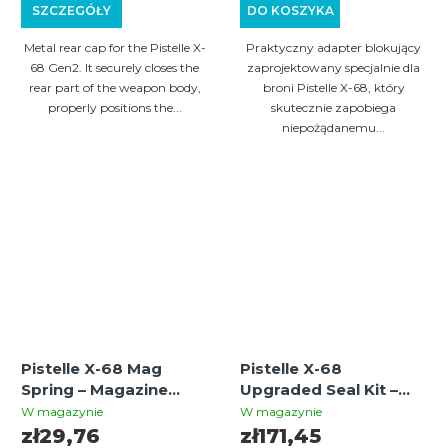
SZCZEGÓŁY
DO KOSZYKA
Metal rear cap for the Pistelle X-
Praktyczny adapter blokujący
68 Gen2. It securely closes the
zaprojektowany specjalnie dla
rear part of the weapon body,
broni Pistelle X-68, który
properly positions the...
skutecznie zapobiega
niepożądanemu...
Pistelle X-68 Mag
Pistelle X-68
Spring – Magazine
Upgraded Seal Kit –
Spring
komplet uszczelek, O-
W magazynie
W magazynie
ringów i smaru dla
zł29,76
zł171,45