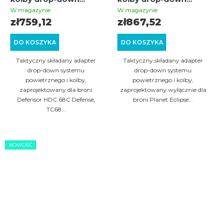
Defensor HDC 68C
EMF200 z
W magazynie
W magazynie
TC68 HDC68 z
mechanizmem
zł759,12
zł867,52
mechanizmem
blokującym Gen3
blokującym Gen3
DO KOSZYKA
DO KOSZYKA
Taktyczny składany adapter
Taktyczny składany adapter
drop-down systemu
drop-down systemu
powietrznego i kolby,
powietrznego i kolby,
zaprojektowany dla broni
zaprojektowany wyłącznie dla
Defensor HDC 68C Defense,
broni Planet Eclipse...
TC68...
NOWOŚĆ