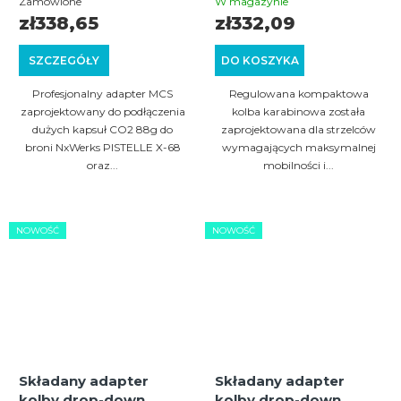
PISTELLE X-68 (MCS)
karabinowa
Zamówione
W magazynie
EMF100/MCS100
zł338,65
zł332,09
SZCZEGÓŁY
DO KOSZYKA
Profesjonalny adapter MCS
Regulowana kompaktowa
zaprojektowany do podłączenia
kolba karabinowa została
dużych kapsuł CO2 88g do
zaprojektowana dla strzelców
broni NxWerks PISTELLE X-68
wymagających maksymalnej
oraz...
mobilności i...
NOWOŚĆ
NOWOŚĆ
Składany adapter
Składany adapter
kolby drop-down
kolby drop-down