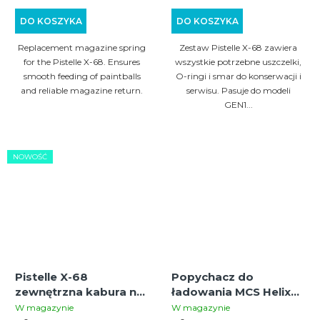
GEN1 i GEN2
DO KOSZYKA
DO KOSZYKA
Replacement magazine spring
Zestaw Pistelle X-68 zawiera
for the Pistelle X-68. Ensures
wszystkie potrzebne uszczelki,
smooth feeding of paintballs
O-ringi i smar do konserwacji i
and reliable magazine return.
serwisu. Pasuje do modeli
GEN1...
NOWOŚĆ
Pistelle X-68
Popychacz do
zewnętrzna kabura na
ładowania MCS Helix
pas (OWB)
DMAG / Ladestab
W magazynie
W magazynie