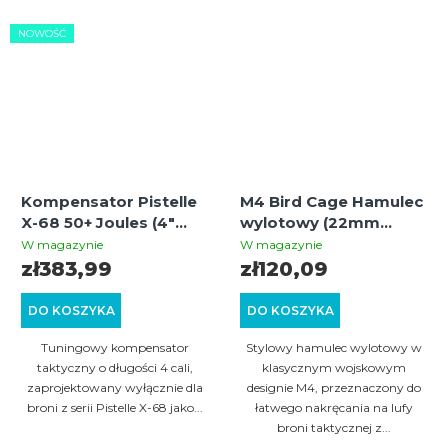
NOWOŚĆ
Kompensator Pistelle
M4 Bird Cage Hamulec
X-68 50+ Joules (4"
wylotowy (22mm
Kompensator do 8"
muzzle threads)
W magazynie
W magazynie
aluminiowej lufy)
zł383,99
zł120,09
DO KOSZYKA
DO KOSZYKA
Tuningowy kompensator
Stylowy hamulec wylotowy w
taktyczny o długości 4 cali,
klasycznym wojskowym
zaprojektowany wyłącznie dla
designie M4, przeznaczony do
broni z serii Pistelle X-68 jako...
łatwego nakręcania na lufy
broni taktycznej z...