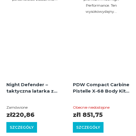
Performance. Ten
wysokowydajny...
Night Defender –
PDW Compact Carbine
taktyczna latarka z
Pistelle X-68 Body Kit –
wbudowanym laserem
Ulepszenie do Pistelle
Średnia
Średnia
do precyzyjnego
X-68, zapewniające
Zamówione
Obecnie niedostępne
celowania i oświetlenia
lepszą ergonomię i
ocena
ocena
zł220,86
zł1 851,75
wydajność
produktu
produktu
SZCZEGÓŁY
wynosi
SZCZEGÓŁY
wynosi