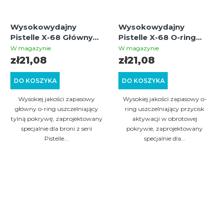
Wysokowydajny
Wysokowydajny
Pistelle X-68 Główny
Pistelle X-68 O-ring
O-ring tylnej pokrywy
przycisku aktywacji
W magazynie
W magazynie
obrotowej pokrywy
zł21,08
zł21,08
DO KOSZYKA
DO KOSZYKA
Wysokiej jakości zapasowy
Wysokiej jakości zapasowy o-
główny o-ring uszczelniający
ring uszczelniający przycisk
tylną pokrywę, zaprojektowany
aktywacji w obrotowej
specjalnie dla broni z serii
pokrywie, zaprojektowany
Pistelle...
specjalnie dla...