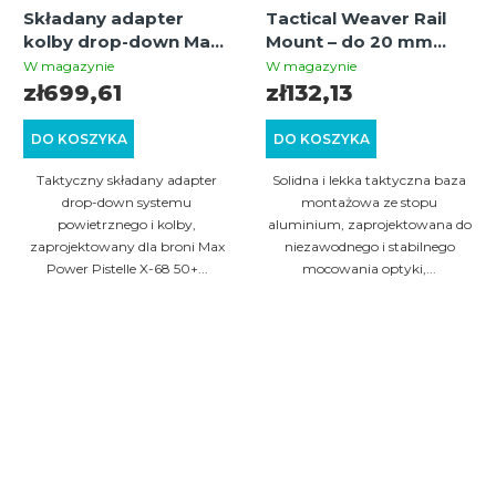
Składany adapter
Tactical Weaver Rail
kolby drop-down Max
Mount – do 20 mm
Power Pistelle X-68
Picatinny/Weaver, stop
W magazynie
W magazynie
50+ Joules z
aluminium
zł699,61
zł132,13
mechanizmem
blokującym Gen3
DO KOSZYKA
DO KOSZYKA
Taktyczny składany adapter
Solidna i lekka taktyczna baza
drop-down systemu
montażowa ze stopu
powietrznego i kolby,
aluminium, zaprojektowana do
zaprojektowany dla broni Max
niezawodnego i stabilnego
Power Pistelle X-68 50+...
mocowania optyki,...