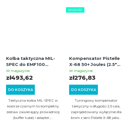
NOWOŚĆ
Kolba taktyczna MIL-
Kompensator Pistelle
SPEC do EMF100
X-68 50+ Joules (2.5"
MG100 MCS100
Kompensator do 6.5"
W magazynie
W magazynie
(czarna)
lufy ze stali
zł493,62
zł276,83
nierdzewnej)
DO KOSZYKA
DO KOSZYKA
Taktyczna kolba MIL-SPEC w
Tuningowy kompensator
kolorze czarnym to kompletny
taktyczny o długości 2,5 cala,
zestaw zawierający prowadnicę
zaprojektowany wyłącznie dla
(buffer tube) i adapter,...
broni z serii Pistelle X-68 jako...