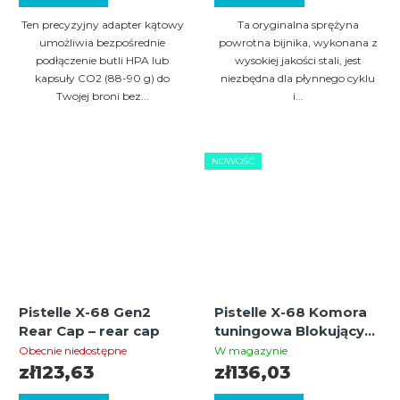
Ten precyzyjny adapter kątowy
Ta oryginalna sprężyna
umożliwia bezpośrednie
powrotna bijnika, wykonana z
podłączenie butli HPA lub
wysokiej jakości stali, jest
kapsuły CO2 (88-90 g) do
niezbędna dla płynnego cyklu
Twojej broni bez...
i...
NOWOŚĆ
Pistelle X-68 Gen2
Pistelle X-68 Komora
Rear Cap – rear cap
tuningowa Blokujący
adapter mocujący
Obecnie niedostępne
W magazynie
zł123,63
zł136,03