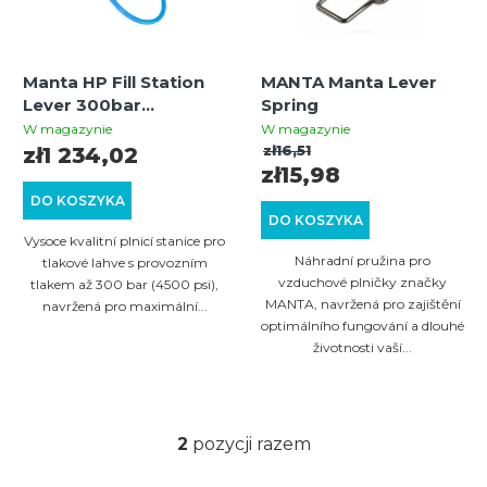
a
a
n
p
i
Manta HP Fill Station
MANTA Manta Lever
r
Lever 300bar
Spring
e
o
(4500psi)
W magazynie
W magazynie
p
zł16,51
zł1 234,02
d
zł15,98
r
u
DO KOSZYKA
o
DO KOSZYKA
k
Vysoce kvalitní plnicí stanice pro
d
t
Náhradní pružina pro
tlakové lahve s provozním
u
vzduchové plničky značky
tlakem až 300 bar (4500 psi),
ó
MANTA, navržená pro zajištění
navržená pro maximální...
k
w
optimálního fungování a dlouhé
t
životnosti vaší...
ó
w
2
pozycji razem
K
o