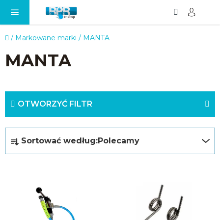
Szukaj
KO
Przejść
do
treści
Home
/
Markowane marki
/
MANTA
MANTA
OTWORZYĆ FILTR
S
Sortować według:
Polecamy
o
r
L
t
i
o
s
w
t