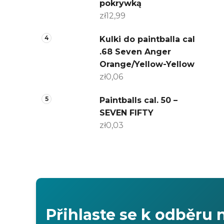
pokrywką
zł12,99
Kulki do paintballa cal
.68 Seven Anger
Orange/Yellow-Yellow
zł0,06
Paintballs cal. 50 –
SEVEN FIFTY
zł0,03
Přihlaste se k odběru 