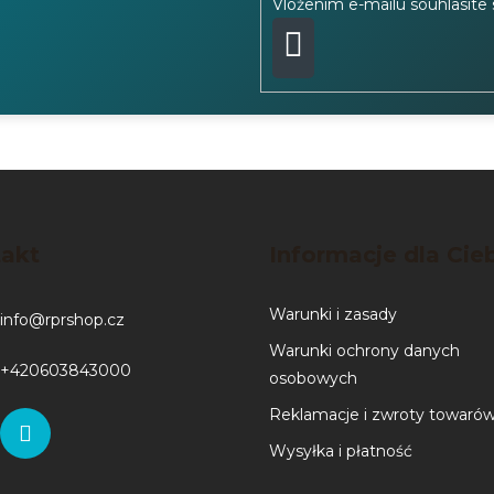
Vložením e-mailu souhlasíte
PŘIHLÁSIT
SE
akt
Informacje dla Cie
Warunki i zasady
info
@
rprshop.cz
Warunki ochrony danych
+420603843000
osobowych
Reklamacje i zwroty towaró
Wysyłka i płatność