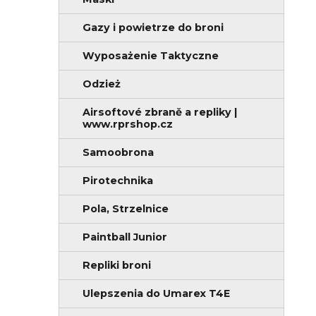
c
i
z
a
Gazy i powietrze do broni
n
Wyposażenie Taktyczne
y
Odzież
Airsoftové zbraně a repliky |
www.rprshop.cz
Samoobrona
Pirotechnika
Pola, Strzelnice
Paintball Junior
Repliki broni
Ulepszenia do Umarex T4E