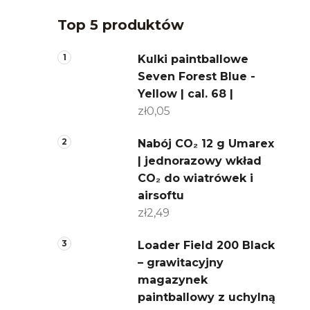
Top 5 produktów
Kulki paintballowe
Seven Forest Blue -
Yellow | cal. 68 |
zł0,05
Nabój CO₂ 12 g Umarex
| jednorazowy wkład
CO₂ do wiatrówek i
airsoftu
zł2,49
Loader Field 200 Black
– grawitacyjny
magazynek
paintballowy z uchylną