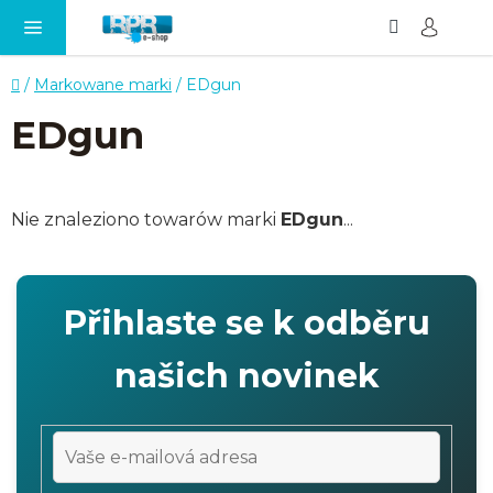
Szukaj
KO
Przejść
do
treści
Home
/
Markowane marki
/
EDgun
EDgun
Nie znaleziono towarów marki
EDgun
...
Přihlaste se k odběru
našich novinek