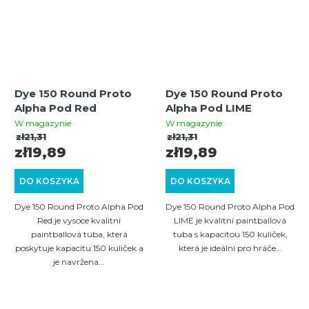
Dye 150 Round Proto
Dye 150 Round Proto
Alpha Pod Red
Alpha Pod LIME
W magazynie
W magazynie
zł21,31
zł21,31
zł19,89
zł19,89
DO KOSZYKA
DO KOSZYKA
Dye 150 Round Proto Alpha Pod
Dye 150 Round Proto Alpha Pod
Red je vysoce kvalitní
LIME je kvalitní paintballová
paintballová tuba, která
tuba s kapacitou 150 kuliček,
poskytuje kapacitu 150 kuliček a
která je ideální pro hráče...
je navržena...