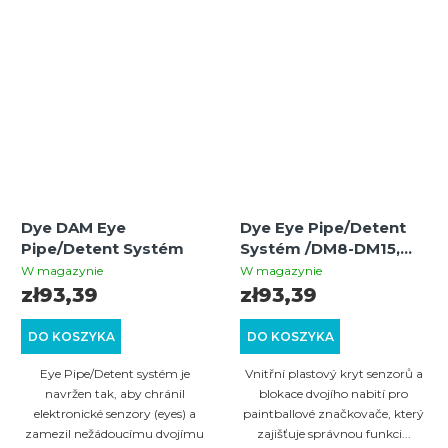
Dye DAM Eye
Dye Eye Pipe/Detent
Pipe/Detent Systém
Systém /DM8-DM15,
Proto Rail 2011, Proto
W magazynie
W magazynie
Reflex
zł93,39
zł93,39
DO KOSZYKA
DO KOSZYKA
Eye Pipe/Detent systém je
Vnitřní plastový kryt senzorů a
navržen tak, aby chránil
blokace dvojího nabití pro
elektronické senzory (eyes) a
paintballové značkovače, který
zamezil nežádoucímu dvojímu
zajišťuje správnou funkci...