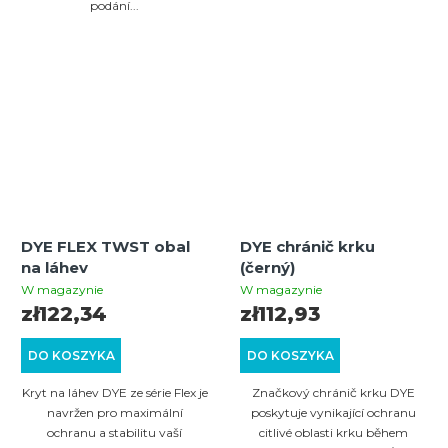
podání...
DYE FLEX TWST obal
DYE chránič krku
na láhev
(černý)
W magazynie
W magazynie
zł122,34
zł112,93
DO KOSZYKA
DO KOSZYKA
Kryt na láhev DYE ze série Flex je
Značkový chránič krku DYE
navržen pro maximální
poskytuje vynikající ochranu
ochranu a stabilitu vaší
citlivé oblasti krku během