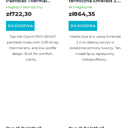
Paintball Thermal
termiczna Emerald 2.0
Mask (Black/Olive)
(czarno-limonkowa)
Magazyn zewnętrzny
W magazynie
zł722,30
zł864,35
DO KOSZYKA
DO KOSZYKA
Top-tier Dye I4 PRO SRGNT
Maska Dye I5 w wersji Emerald
paintball mask with GSR strap,
2.0 to obecny szczyt w
thermal lens, and low-profile
dziedzinie ochrony twarzy. Ten
design. Built for comfort,
model łączy agresywny,
clarity,...
niskoprofilowy...