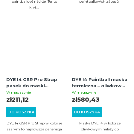
paintballové nádrže. Tento
paintballových zápasů.
kryt...
DYE I4 GSR Pro Strap
DYE I4 Paintball maska
pasek do maski
termiczna – oliwkowa |
paintballowej – szary
Premium maska
W magazynie
W magazynie
ochronna z wymienną
zł211,12
zł580,43
szybką
DO KOSZYKA
DO KOSZYKA
DYE I4 GSR Pro Strap w kolorze
Maska DYE I4 w kolorze
szarym to najnowsza generacja
oliwkowym należy do