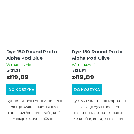
Dye 150 Round Proto
Dye 150 Round Proto
Alpha Pod Blue
Alpha Pod Olive
W magazynie
W magazynie
zł21,31
zł21,31
zł19,89
zł19,89
DO KOSZYKA
DO KOSZYKA
Dye 150 Round Proto Alpha Pod
Dye 150 Round Proto Alpha Pod
Blue je kvalitní paintballová
Olive je vysoce kvalitní
tuba navržená pro hráče, kteří
paintballová tuba s kapacitou
hledají efektivní způsob...
150 kuliček, která je ideální pro...