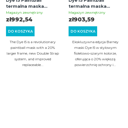
Dye I5 Paintball
Dye I5 Paintball
termalna maska
termalna maska
(dymna)
Barney
Magazyn zewnętrzny
Magazyn zewnętrzny
(fioletowa/szara)
zł992,54
zł903,59
DO KOSZYKA
DO KOSZYKA
The Dye I5 is a revolutionary
Ekskluzywna edycja Barney
paintball mask with a 20%
maski Dye I5 w stylowym
larger frame, new Double Strap
fioletowo-szarym kolorze,
system, and improved
oferująca o 20% większą
replaceable...
powierzchnię ochrony i...