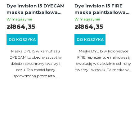
Dye Invision I5 DYECAM
Dye Invision I5 FIRE
maska paintballowa
maska paintballowa
thermal (camo)
thermal (black/red)
W magazynie
W magazynie
zł864,35
zł864,35
DO KOSZYKA
DO KOSZYKA
Maska DYE I5 w kamuflażu
Maska DYE I5 w kolorystyce
DYECAM to obecny szczyt w
FIRE reprezentuje najnowszą
dziedzinie ochrony twarzy i
ewolucję w dziedzinie ochrony
oczu. Ten model łączy
twarzy i wzroku. Ta maska w...
sprawdzoną przez lata...