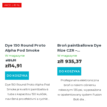
AKCE (–30 %)
Dye 150 Round Proto
Broń paintballowa Dye
Alpha Pod Smoke
Rize CZR –
czarny/szary
W magazynie
W magazynie
zł21,31
zł1 935,37
zł14,91
DO KOSZYKA
DO KOSZYKA
Profesjonalna elektroniczna
Dye 150 Round Proto Alpha Pod
broń o niskim ciśnieniu
Smoke je kvalitní paintballová
roboczym 135 psi, wyposażona
tuba s kapacitou 150 kuliček,
w opatentowany system Fusion
navržená pro efektivní a rychlé...
Bolt dla...