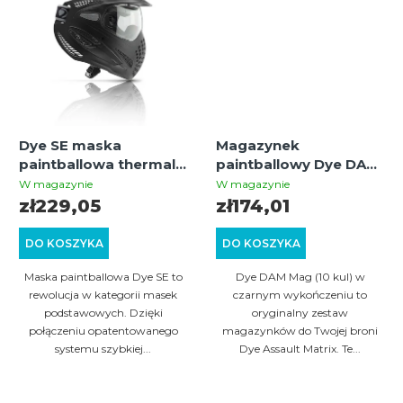
w
Dye SE maska
Magazynek
paintballowa thermal –
paintballowy Dye DAM
black
Mag / 10 kul, czarny (2
W magazynie
W magazynie
szt.)
zł229,05
zł174,01
DO KOSZYKA
DO KOSZYKA
Maska paintballowa Dye SE to
Dye DAM Mag (10 kul) w
rewolucja w kategorii masek
czarnym wykończeniu to
podstawowych. Dzięki
oryginalny zestaw
połączeniu opatentowanego
magazynków do Twojej broni
systemu szybkiej...
Dye Assault Matrix. Te...