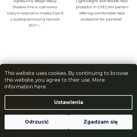
Agresywny design edycji
Lightweight and flexible neck
Shadow Fire w czerwono-
protector in DYECAM pattern
szarym kolorze to maska Dye I5
offering comfortable neck
z szybką termiczną Horizon
protection for paintball
290° i...
This website uses cookies. By continuing to browse
this website, you agree to their use. More
information here.
DYE O-Ring Kit - 3xBag
Dye Perforované
Ustawienia
Dye DM8 - 9,10,11
chrániče kolen
W magazynie
W magazynie
zł49,72
zł312,50
Odrzucić
Zgadzam się
DO KOSZYKA
SZCZEGÓŁY