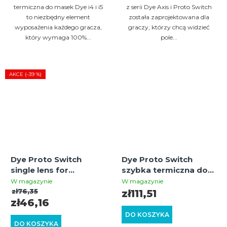
termiczna do masek Dye i4 i i5
z serii Dye Axis i Proto Switch
to niezbędny element
została zaprojektowana dla
wyposażenia każdego gracza,
graczy, którzy chcą widzieć
który wymaga 100%...
pole...
AKCE (–39 %)
Dye Proto Switch
Dye Proto Switch
single lens for
szybka termiczna do
paintball mask | Clear |
maski paintballowej –
W magazynie
W magazynie
Replacement lens | UV
Clear – szybka
zł76,35
zł111,51
zł46,16
protection
wymienna do masek
DYE/Proto Switch
DO KOSZYKA
DO KOSZYKA