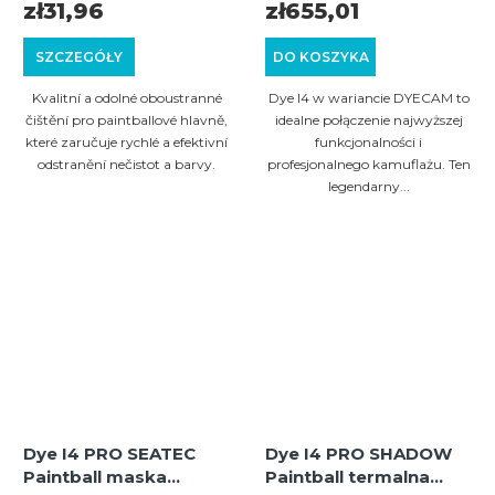
zł31,96
zł655,01
SZCZEGÓŁY
DO KOSZYKA
Kvalitní a odolné oboustranné
Dye I4 w wariancie DYECAM to
čištění pro paintballové hlavně,
idealne połączenie najwyższej
které zaručuje rychlé a efektivní
funkcjonalności i
odstranění nečistot a barvy.
profesjonalnego kamuflażu. Ten
legendarny...
Dye I4 PRO SEATEC
Dye I4 PRO SHADOW
Paintball maska
Paintball termalna