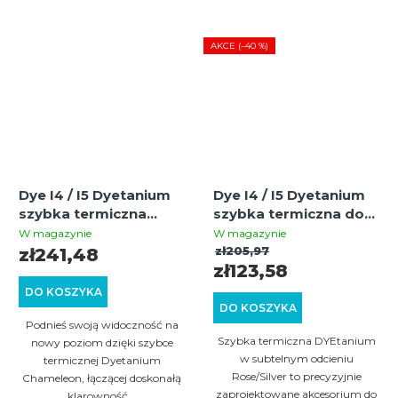
AKCE (–40 %)
Dye I4 / I5 Dyetanium
Dye I4 / I5 Dyetanium
szybka termiczna
szybka termiczna do
(chameleon) – szybka
maski – Rose/Silver
W magazynie
W magazynie
zamienna
zł205,97
zł241,48
zł123,58
DO KOSZYKA
DO KOSZYKA
Podnieś swoją widoczność na
Szybka termiczna DYEtanium
nowy poziom dzięki szybce
w subtelnym odcieniu
termicznej Dyetanium
Rose/Silver to precyzyjnie
Chameleon, łączącej doskonałą
zaprojektowane akcesorium do
klarowność...