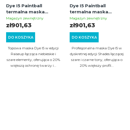
Dye I5 Paintball
Dye I5 Paintball
termalna maska
termalna maska
Raiseup
Shades (szara/czarna)
Magazyn zewnętrzny
Magazyn zewnętrzny
(niebieska/szara)
zł901,63
zł901,63
DO KOSZYKA
DO KOSZYKA
Topowa maska Dye I5 w edycji
Profesjonalna maska Dye I5 w
Raiseup łącząca niebieskie i
dyskretnej edycji Shades łączącej
szare elementy, oferująca o 20%
szare i czarne tony, oferująca o
większą ochronę twarzy i...
20% większy profil...