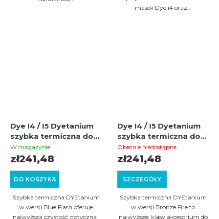
masek Dye i4 oraz...
Dye I4 / I5 Dyetanium
Dye I4 / I5 Dyetanium
szybka termiczna do
szybka termiczna do
maski (Blue/Blue Flash)
maski (Bronze/Fire)
W magazynie
Obecnie niedostępne
zł241,48
zł241,48
DO KOSZYKA
SZCZEGÓŁY
Szybka termiczna DYEtanium
Szybka termiczna DYEtanium
w wersji Blue Flash oferuje
w wersji Bronze Fire to
najwyższą czystość optyczną i
najwyższej klasy akcesorium do