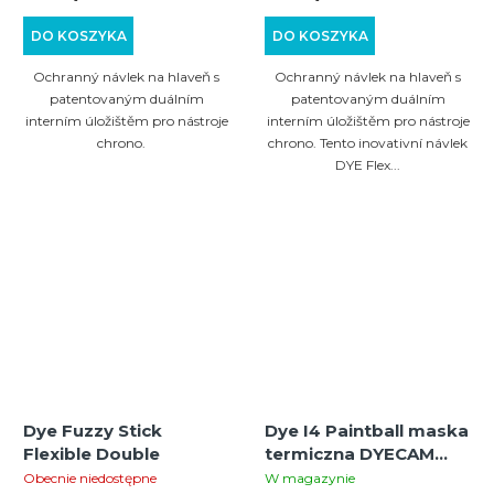
DO KOSZYKA
DO KOSZYKA
Ochranný návlek na hlaveň s
Ochranný návlek na hlaveň s
patentovaným duálním
patentovaným duálním
interním úložištěm pro nástroje
interním úložištěm pro nástroje
chrono.
chrono. Tento inovativní návlek
DYE Flex...
Dye Fuzzy Stick
Dye I4 Paintball maska
Flexible Double
termiczna DYECAM
(kamuflaż)
Obecnie niedostępne
W magazynie