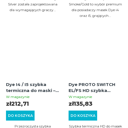
Silver została zaprojektowana
Smoke/Gold to wybór premium
dla wymagających graczy...
dla posiadaczy masek Dye i4
oraz i5, grających...
Dye I4 / I5 szybka
Dye PROTO SWITCH
termiczna do maski –
EL/FS HD szybka
Clear
termiczna do maski
W magazynie
W magazynie
paintballowej – szybka
zł212,71
zł135,83
wymienna do masek
DYE/Proto Switch
DO KOSZYKA
DO KOSZYKA
Przezroczysta szybka
Szybka termiczna HD do masek