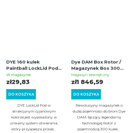
DYE 160 kulek
Dye DAM Box Rotor /
Paintball LockLid Pod /
Magazynek Box 300
Speedloader –
kulek – czarny
W magazynie
Magazyn zewnętrzny
Cyjanowy Niebieski
zł29,83
zł1 846,59
DO KOSZYKA
DO KOSZYKA
DYE LockLid Pod w
Rewolucyjny magazynek o
atrakcyjnym cyjanowym
dużej pojemności do broni Dye
kolorze jest wyposażony w
DAM, łączący legendarną
unikalny system otwierania,
technologię Rotor z
który przyspiesza proces...
pojemnością 300 kulek...