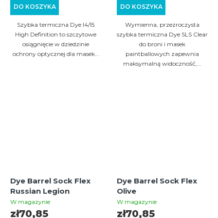
DO KOSZYKA
DO KOSZYKA
Szybka termiczna Dye I4/I5
Wymienna, przezroczysta
High Definition to szczytowe
szybka termiczna Dye SLS Clear
osiągnięcie w dziedzinie
do broni i masek
ochrony optycznej dla masek...
paintballowych zapewnia
maksymalną widoczność,...
Dye Barrel Sock Flex
Dye Barrel Sock Flex
Russian Legion
Olive
W magazynie
W magazynie
zł70,85
zł70,85