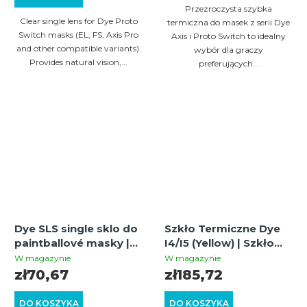
Przezroczysta szybka
Clear single lens for Dye Proto
termiczna do masek z serii Dye
Switch masks (EL, FS, Axis Pro
Axis i Proto Switch to idealny
and other compatible variants).
wybór dla graczy
Provides natural vision,...
preferujących...
Dye SLS single sklo do
Szkło Termiczne Dye
paintballové masky |
I4/I5 (Yellow) | Szkło
Clear | Náhradní sklo |
zapasowe do masek
W magazynie
W magazynie
UV ochrana
Dye I4 i I5 | Zwiększony
zł70,67
zł185,72
kontrast
DO KOSZYKA
DO KOSZYKA