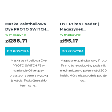
Maska Paintballowa
DYE Primo Loader |
Dye PROTO SWITCH
Magazynek
FS (Olive) | Szkło
Paintballowy Bez
W magazynie
W magazynie
Termiczne |
Elektroniki |
zł288,71
zł95,17
Przystępna Jakość
Podawanie do 8 BPS
DO KOSZYKA
DO KOSZYKA
Maska paintballowa Dye
Magazynek paintballowy Proto
PROTO SWITCH FS w
Primo to rewolucyjny podajnik
wariancie Olive łączy
mechaniczny o pojemności 200
przystępną cenę z wysoką
kulek, który niezawodnie podaje
jakością. Podwójne szkło
do...
termiczne...