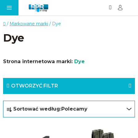
Szukaj
KO
Przejść
do
treści
Home
/
Markowane marki
/
Dye
Dye
Strona internetowa marki:
Dye
OTWORZYĆ FILTR
S
Sortować według:
Polecamy
o
r
L
t