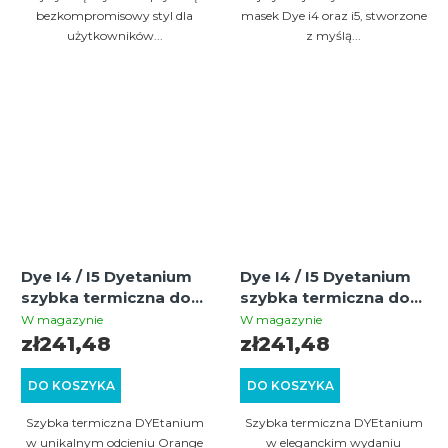
bezkompromisowy styl dla
masek Dye i4 oraz i5, stworzone
użytkowników...
z myślą...
Dye I4 / I5 Dyetanium
Dye I4 / I5 Dyetanium
szybka termiczna do
szybka termiczna do
maski (orange/silver)
maski (smoke/gold)
W magazynie
W magazynie
zł241,48
zł241,48
DO KOSZYKA
DO KOSZYKA
Szybka termiczna DYEtanium
Szybka termiczna DYEtanium
w unikalnym odcieniu Orange
w eleganckim wydaniu