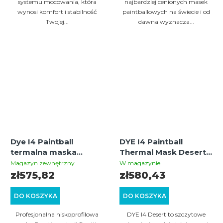
systemu mocowania, która
najbardziej cenionych masek
wynosi komfort i stabilność
paintballowych na świecie i od
Twojej...
dawna wyznacza...
Dye I4 Paintball
DYE I4 Paintball
termalna maska
Thermal Mask Desert –
STEALTH EDITION
profesjonalna maska
Magazyn zewnętrzny
W magazynie
(czarna/szara)
termiczna z szerokim
zł575,82
zł580,43
polem widzenia i
wymienną szybką
DO KOSZYKA
DO KOSZYKA
ochronną
Profesjonalna niskoprofilowa
DYE I4 Desert to szczytowe