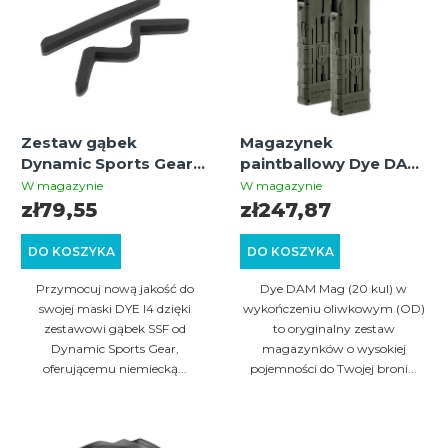
i
o
s
w
t
a
a
n
p
i
Zestaw gąbek
Magazynek
r
Dynamic Sports Gear
paintballowy Dye DAM
e
o
SSF do masek DYE I4 –
Mag / 20 kul, OD (2
W magazynie
W magazynie
p
trójwarstwowa
szt.)
zł79,55
zł247,87
d
komfortowa
r
u
wyściółka dla łatwej
DO KOSZYKA
DO KOSZYKA
o
instalacji i trwałości
k
Przymocuj nową jakość do
Dye DAM Mag (20 kul) w
d
t
swojej maski DYE I4 dzięki
wykończeniu oliwkowym (OD)
u
zestawowi gąbek SSF od
to oryginalny zestaw
ó
Dynamic Sports Gear,
magazynków o wysokiej
k
w
oferującemu niemiecką...
pojemności do Twojej broni...
t
ó