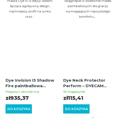
maska Dye I4 w edycji Stealth,
osiągnięcie w dziedzinie masek
łącząca agresywny design,
paintballowych dla graczy
najmniejszy profil na rynku
wymagających najwyższego
oraz...
komfortu,...
Dye Invision I5 Shadow
Dye Neck Protector
Fire paintballowa
Perform – DYECAM
maska thermal
Camouflage Neck
Magazyn zewnętrzny
W magazynie
(czerwona/szara)
Guard
zł935,37
zł115,41
DO KOSZYKA
DO KOSZYKA