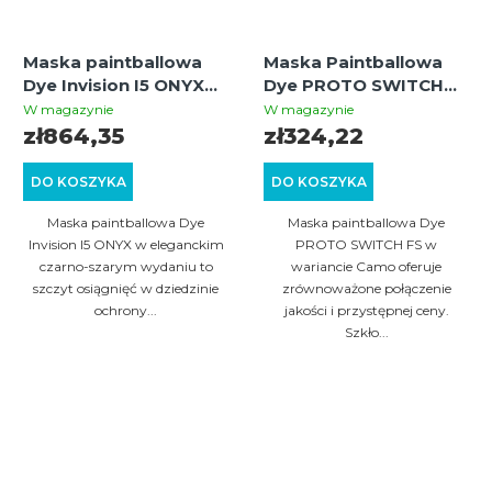
Maska paintballowa
Maska Paintballowa
Dye Invision I5 ONYX
Dye PROTO SWITCH
thermal – czarna/szara
FS (Camo) | Szkło
W magazynie
W magazynie
Termiczne | Wygodna i
zł864,35
zł324,22
Wytrzymała
DO KOSZYKA
DO KOSZYKA
Maska paintballowa Dye
Maska paintballowa Dye
Invision I5 ONYX w eleganckim
PROTO SWITCH FS w
czarno-szarym wydaniu to
wariancie Camo oferuje
szczyt osiągnięć w dziedzinie
zrównoważone połączenie
ochrony...
jakości i przystępnej ceny.
Szkło...