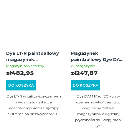
Dye LT-R paintballowy
Magazynek
magazynek
paintballowy Dye DAM
black/black
Mag / 20 kul, czarny (2
Magazyn zewnętrzny
W magazynie
szt.)
zł482,95
zł247,87
DO KOSZYKA
DO KOSZYKA
Dye LT-R w całkowicie czarnym
Dye DAM Mag (20 kul) w
wydaniu to następca
czarnym wykończeniu to
legendarnego Rotora, łączący
oryginalny zestaw
ekstremalną niezawodność z...
magazynków o wysokiej
pojemności do Twojej broni
Dye...