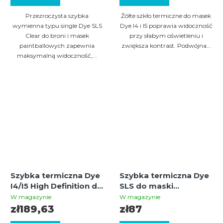
Przezroczysta szybka
Żółte szkło termiczne do masek
wymienna typu single Dye SLS
Dye I4 i I5 poprawia widoczność
Clear do broni i masek
przy słabym oświetleniu i
paintballowych zapewnia
zwiększa kontrast. Podwójna...
maksymalną widoczność,...
Szybka termiczna Dye
Szybka termiczna Dye
I4/I5 High Definition do
SLS do maski
maski paintballowej –
paintballowej – Clear
W magazynie
W magazynie
szybka wymienna do
zł189,63
zł87
masek Dye i4 i i5