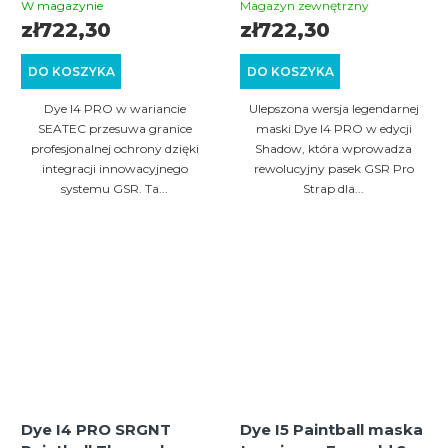
termiczna (czarno-
maska (czarna/szara)
W magazynie
Magazyn zewnętrzny
niebieska)
zł722,30
zł722,30
DO KOSZYKA
DO KOSZYKA
Dye I4 PRO w wariancie
Ulepszona wersja legendarnej
SEATEC przesuwa granice
maski Dye I4 PRO w edycji
profesjonalnej ochrony dzięki
Shadow, która wprowadza
integracji innowacyjnego
rewolucyjny pasek GSR Pro
systemu GSR. Ta...
Strap dla...
Dye I4 PRO SRGNT
Dye I5 Paintball maska