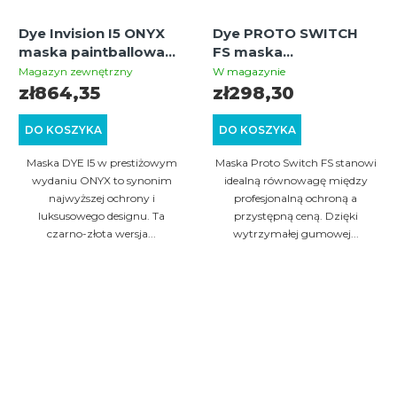
Dye Invision I5 ONYX
Dye PROTO SWITCH
maska paintballowa
FS maska
thermal (czarno-złota)
paintballowa thermal –
Magazyn zewnętrzny
W magazynie
tan
zł864,35
zł298,30
DO KOSZYKA
DO KOSZYKA
Maska DYE I5 w prestiżowym
Maska Proto Switch FS stanowi
wydaniu ONYX to synonim
idealną równowagę między
najwyższej ochrony i
profesjonalną ochroną a
luksusowego designu. Ta
przystępną ceną. Dzięki
czarno-złota wersja...
wytrzymałej gumowej...