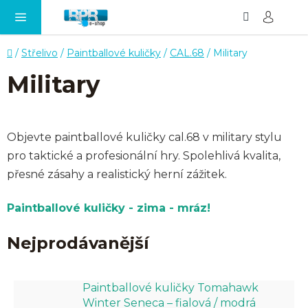
Hledat
NÁ
Přejít
KO
na
obsah
Domů
/
Střelivo
/
Paintballové kuličky
/
CAL.68
/
Military
Military
Objevte paintballové kuličky cal.68 v military stylu
pro taktické a profesionální hry. Spolehlivá kvalita,
přesné zásahy a realistický herní zážitek.
Paintballové kuličky - zima - mráz!
Nejprodávanější
Paintballové kuličky Tomahawk
Winter Seneca – fialová / modrá