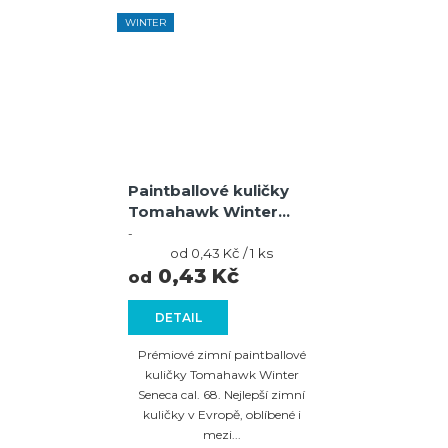
WINTER
Paintballové kuličky
Tomahawk Winter
Seneca – fialová /
-
modrá skořápka, žlutá
Měrná
od 0,43 Kč / 1 ks
cena:
0,43 Kč
výplň
od
DETAIL
Prémiové zimní paintballové
kuličky Tomahawk Winter
Seneca cal. 68. Nejlepší zimní
kuličky v Evropě, oblíbené i
mezi...