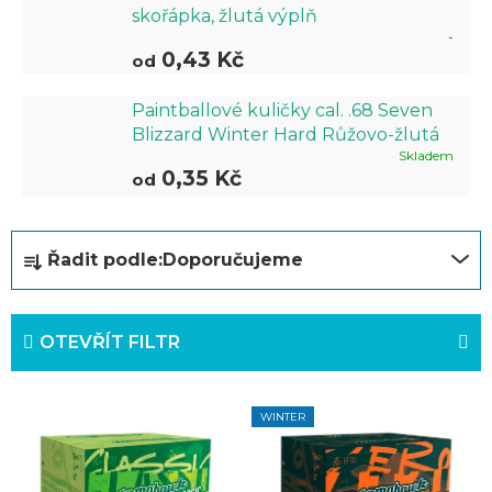
skořápka, žlutá výplň
-
0,43 Kč
od
Paintballové kuličky cal. .68 Seven
Blizzard Winter Hard Růžovo-žlutá
Skladem
0,35 Kč
od
Ř
Řadit podle:
Doporučujeme
a
z
OTEVŘÍT FILTR
e
n
V
í
WINTER
ý
p
p
r