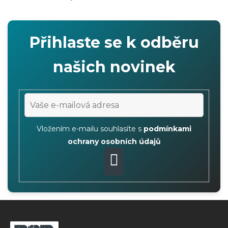
ý
p
i
Přihlaste se k odběru
s
u
našich novinek
Vložením e-mailu souhlasíte s
podmínkami
ochrany osobních údajů
PŘIHLÁSIT
SE
Z
á