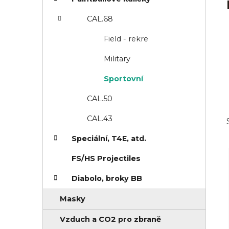
n
i
í
e
CAL.68
p
Field - rekre
a
Military
n
Sportovní
e
l
CAL.50
CAL.43
Speciální, T4E, atd.
FS/HS Projectiles
Diabolo, broky BB
Masky
Vzduch a CO2 pro zbraně