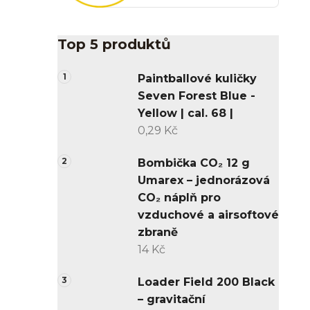
Top 5 produktů
Paintballové kuličky
Seven Forest Blue -
Yellow | cal. 68 |
0,29 Kč
Bombička CO₂ 12 g
Umarex – jednorázová
CO₂ náplň pro
vzduchové a airsoftové
zbraně
14 Kč
Loader Field 200 Black
– gravitační