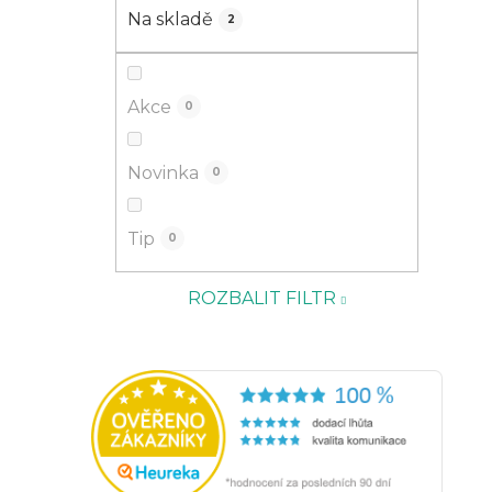
Na skladě
2
Akce
0
Novinka
0
Tip
0
ROZBALIT FILTR