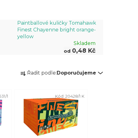
Paintballové kuličky Tomahawk
Finest Chayenne bright orange-
yellow
Skladem
0,48 Kč
od
Ř
Řadit podle:
Doporučujeme
a
z
e
531/1
Kód:
20428/1 K
n
í
p
r