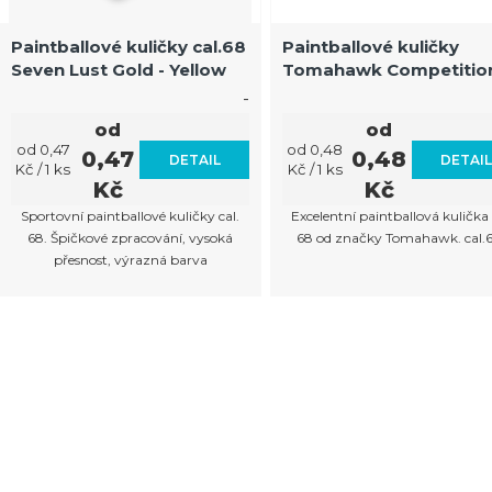
p
r
Paintballové kuličky cal.68
Paintballové kuličky
Seven Lust Gold - Yellow
Tomahawk Competitio
o
Aztec bright green-yel
-
d
od
od
u
Měrná
Měrná
od 0,47
od 0,48
0,47
0,48
DETAIL
DETAI
cena:
cena:
Kč / 1 ks
Kč / 1 ks
k
Kč
Kč
t
Sportovní paintballové kuličky cal.
Excelentní paintballová kulička 
68. Špičkové zpracování, vysoká
68 od značky Tomahawk. cal
ů
přesnost, výrazná barva
O
v
l
á
d
a