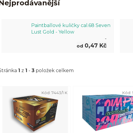
Nejprodávanější
Paintballové kuličky cal.68 Seven
Lust Gold - Yellow
-
0,47 Kč
od
Stránka
1
z
1
-
3
položek celkem
V
Kód:
7443/1 K
Kód:
ý
p
i
s