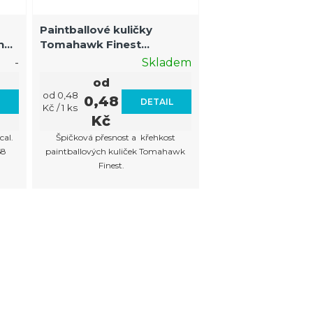
o
Paintballové kuličky
d
n
Tomahawk Finest
u
low
Chayenne bright orange-
-
Skladem
yellow
k
od
Měrná
od 0,48
0,48
t
L
DETAIL
cena:
Kč / 1 ks
Kč
ů
cal.
Špičková přesnost a křehkost
.68
paintballových kuliček Tomahawk
Finest.