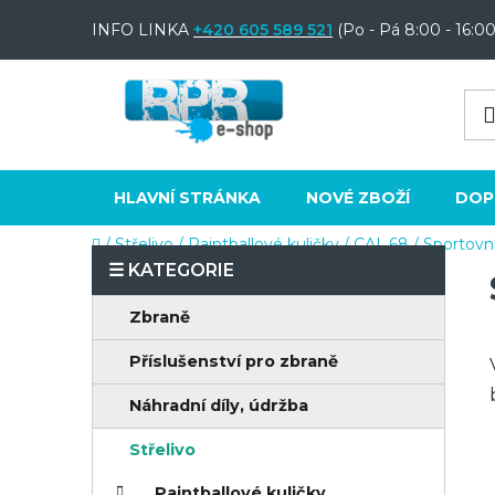
Přejít
INFO LINKA
+420 605 589 521
(Po - Pá 8:00 - 16:00
na
obsah
HLAVNÍ STRÁNKA
NOVÉ ZBOŽÍ
DOP
Domů
/
Střelivo
/
Paintballové kuličky
/
CAL.68
/
Sportovn
P
o
K
Přeskočit
Zbraně
s
a
kategorie
t
Příslušenství pro zbraně
t
e
r
Náhradní díly, údržba
g
a
o
Střelivo
n
r
Paintballové kuličky