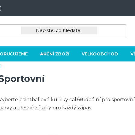
)
ORUČUJEME
AKČNÍ ZBOŽÍ
VELKOOBCHOD
V
í
Sportovní
Vyberte paintballové kuličky cal.68 ideální pro sportovní 
barvy a přesné zásahy pro každý zápas.