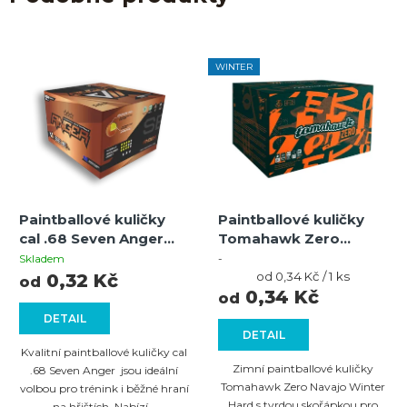
WINTER
Paintballové kuličky
Paintballové kuličky
cal .68 Seven Anger
Tomahawk Zero
Orange/Yellow-Yellow
Navajo Winter Hard –
Skladem
-
oranžová skořápka,
Měrná
od 0,34 Kč / 1 ks
0,32 Kč
od
cena:
0,34 Kč
oranžová výplň
od
DETAIL
DETAIL
Kvalitní paintballové kuličky cal
Zimní paintballové kuličky
.68 Seven Anger jsou ideální
Tomahawk Zero Navajo Winter
volbou pro trénink i běžné hraní
Hard s tvrdou skořápkou pro
na hřištích. Nabízí...