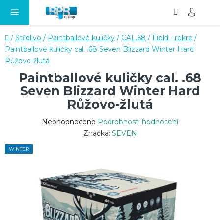
Hledat
NÁ
Přejít
KO
na
obsah
Domů
/
Střelivo
/
Paintballové kuličky
/
CAL.68
/
Field - rekre
/
Paintballové kuličky cal. .68 Seven Blizzard Winter Hard
Růžovo-žlutá
Paintballové kuličky cal. .68
Seven Blizzard Winter Hard
Růžovo-žlutá
Průměrné
Neohodnoceno
Podrobnosti hodnocení
hodnocení
Značka:
SEVEN
produktu
WINTER
je
0,0
z
5
hvězdiček.