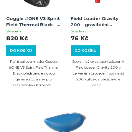
Goggle #ONE V3 Spirit
Field Loader Gravity
Field Thermal Black –
200 – gravitační
termální paintballová
zásobník pro
Skladem
Skladem
maska s 260°
paintballové zbraně,
820 Kč
76 Kč
výhledem
červený
DO KOŠÍKU
DO KOŠÍKU
Paintballová maska Goggle
Spolehlivý gravitační zásobník
#ONE V3 Spirit Field Thermal
Field Loader Gravity 200 v
Black představuje novou
červeném provedení pojme až
generaci ochrany pro
200 kuliček a představuje
začátečníky i komerční...
ideální...