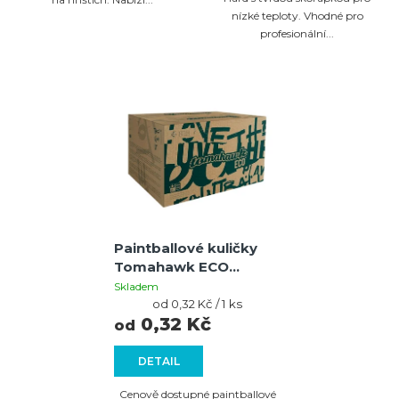
nízké teploty. Vhodné pro
profesionální...
Paintballové kuličky
Tomahawk ECO
Zelená / světle zelená –
Skladem
žlutá (.68)
Měrná
od 0,32 Kč / 1 ks
cena:
0,32 Kč
od
DETAIL
Cenově dostupné paintballové