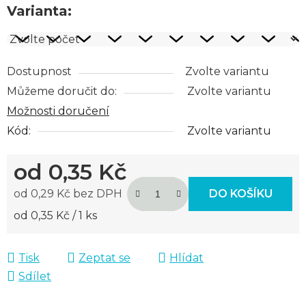
Varianta:
Dostupnost
Zvolte variantu
Můžeme doručit do:
Zvolte variantu
Možnosti doručení
Kód:
Zvolte variantu
od
0,35 Kč
od
0,29 Kč
bez DPH
DO KOŠÍKU
Měrná cena:
od 0,35 Kč / 1 ks
Tisk
Zeptat se
Hlídat
Sdílet