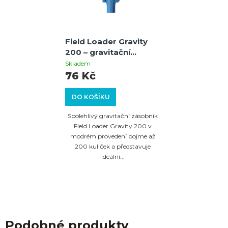
Field Loader Gravity
200 – gravitační
zásobník pro
Skladem
paintballové zbraně,
76 Kč
modrý
DO KOŠÍKU
Spolehlivý gravitační zásobník
Field Loader Gravity 200 v
modrém provedení pojme až
200 kuliček a představuje
ideální...
Podobné produkty