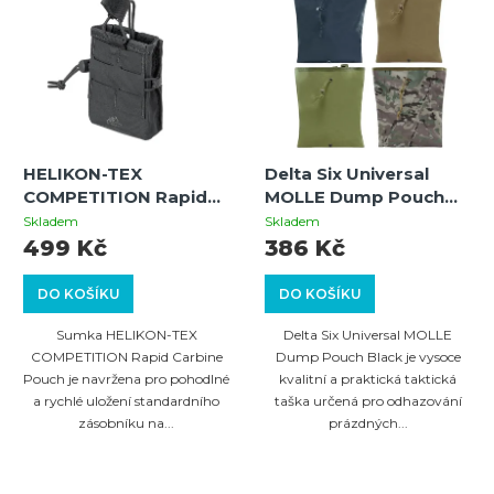
HELIKON-TEX
Delta Six Universal
COMPETITION Rapid
MOLLE Dump Pouch
Carbine Pouch -
Black – Taktická
Skladem
Skladem
Shadow Grey
odhazovací taška pro
499 Kč
386 Kč
zásobníky a vybavení
DO KOŠÍKU
DO KOŠÍKU
Sumka HELIKON-TEX
Delta Six Universal MOLLE
COMPETITION Rapid Carbine
Dump Pouch Black je vysoce
Pouch je navržena pro pohodlné
kvalitní a praktická taktická
a rychlé uložení standardního
taška určená pro odhazování
zásobníku na...
prázdných...