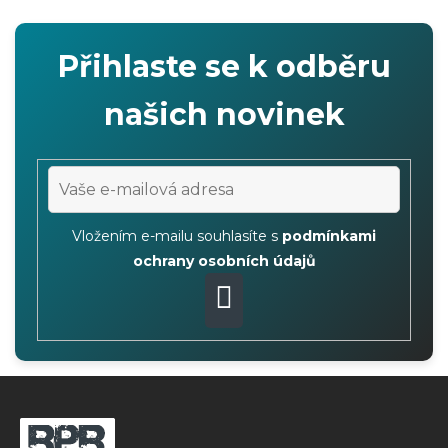
Přihlaste se k odběru
našich novinek
Vložením e-mailu souhlasíte s
podmínkami
ochrany osobních údajů
PŘIHLÁSIT
SE
Z
á