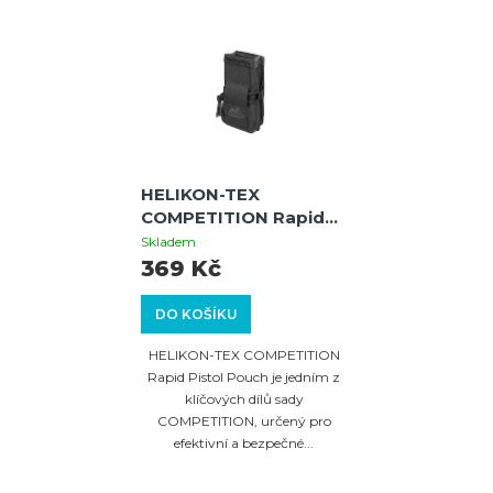
HELIKON-TEX
COMPETITION Rapid
Pistol Pouch - Shadow
Skladem
Grey
369 Kč
DO KOŠÍKU
HELIKON-TEX COMPETITION
Rapid Pistol Pouch je jedním z
klíčových dílů sady
COMPETITION, určený pro
efektivní a bezpečné...