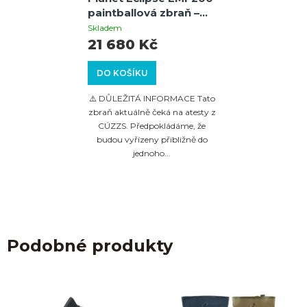
paintballová zbraň –
černá, taktický
Skladem
MagFed pro realistické
21 680 Kč
MilSim scénáře
DO KOŠÍKU
⚠️ DŮLEŽITÁ INFORMACE Tato
zbraň aktuálně čeká na atesty z
CÚZZS. Předpokládáme, že
budou vyřízeny přibližně do
jednoho...
Podobné produkty