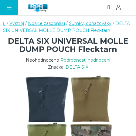
Hledat
NÁ
Přejít
KO
na
obsah
Domů
/
Výstroj
/
Nosiče zasobníku
/
Sumky, odhazováky
/
DELTA
SIX UNIVERSAL MOLLE DUMP POUCH Flecktarn
DELTA SIX UNIVERSAL MOLLE
DUMP POUCH Flecktarn
Průměrné
Neohodnoceno
Podrobnosti hodnocení
hodnocení
Značka:
DELTA SIX
produktu
je
0,0
z
5
hvězdiček.