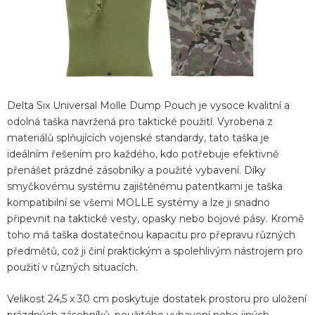
Delta Six Universal Molle Dump Pouch je vysoce kvalitní a
odolná taška navržená pro taktické použití. Vyrobena z
materiálů splňujících vojenské standardy, tato taška je
ideálním řešením pro každého, kdo potřebuje efektivně
přenášet prázdné zásobníky a použité vybavení. Díky
smyčkovému systému zajištěnému patentkami je taška
kompatibilní se všemi MOLLE systémy a lze ji snadno
připevnit na taktické vesty, opasky nebo bojové pásy. Kromě
toho má taška dostatečnou kapacitu pro přepravu různých
předmětů, což ji činí praktickým a spolehlivým nástrojem pro
použití v různých situacích.
Velikost 24,5 x 30 cm poskytuje dostatek prostoru pro uložení
prázdných zásobníků, použitého vybavení nebo jiných