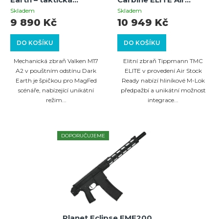
MagFed paintballová
Stock Ready (černý) –
Skladem
Skladem
zbraň s mechanickým
paintballová zbraň
9 890 Kč
10 949 Kč
režimem střelby
DO KOŠÍKU
DO KOŠÍKU
Mechanická zbraň Valken M17
Elitní zbraň Tippmann TMC
A2 v pouštním odstínu Dark
ELITE v provedení Air Stock
Earth je špičkou pro MagFed
Ready nabízí hliníkové M-Lok
scénáře, nabízející unikátní
předpažbí a unikátní možnost
režim...
integrace...
DOPORUČUJEME
Planet Eclipse EMF200