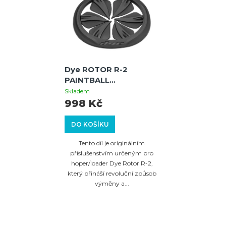
Dye ROTOR R-2
PAINTBALL
HOPPER/LOADER
Skladem
QUICK FEED (BLACK)
998 Kč
DO KOŠÍKU
Tento díl je originálním
příslušenstvím určeným pro
hoper/loader Dye Rotor R-2,
který přináší revoluční způsob
výměny a...