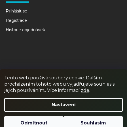
Přihlásit se
Registrace
Historie objednávek
Tento web používá soubory cookie. Dalším
procházením tohoto webu vyjadřujete souhlas s
RPR GAMES
PAINTBALL
JUNIOR PAINTBALL
jejich používáním.. Více informací
zde
.
Odstoupit od smlouvy
Nastavení
Odmítnout
Souhlasím
Vytvořil Shoptet