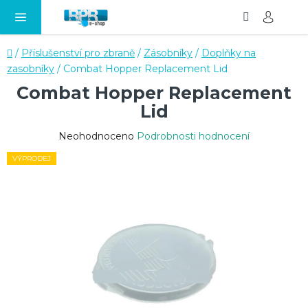
Hledat
NÁ
Přejít
KO
na
obsah
Domů
/
Příslušenství pro zbraně
/
Zásobníky
/
Doplňky na
zasobníky
/
Combat Hopper Replacement Lid
Combat Hopper Replacement
Lid
Průměrné
Neohodnoceno
Podrobnosti hodnocení
hodnocení
VÝPRODEJ
produktu
je
0,0
z
5
hvězdiček.