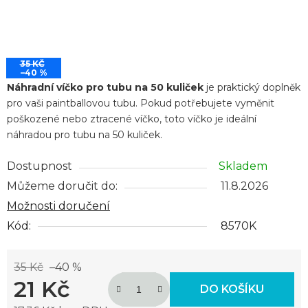
35 KČ
–40 %
Náhradní víčko pro tubu na 50 kuliček
je praktický doplněk
pro vaši paintballovou tubu. Pokud potřebujete vyměnit
poškozené nebo ztracené víčko, toto víčko je ideální
náhradou pro tubu na 50 kuliček.
Dostupnost
Skladem
Můžeme doručit do:
11.8.2026
Možnosti doručení
Kód:
8570K
35 Kč
–40 %
21 Kč
DO KOŠÍKU