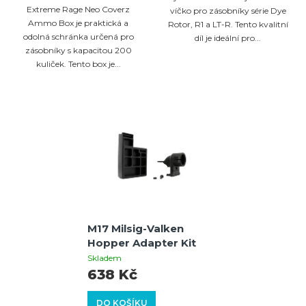
Extreme Rage Neo Coverz
víčko pro zásobníky série Dye
Ammo Box je praktická a
Rotor, R1 a LT-R. Tento kvalitní
odolná schránka určená pro
díl je ideální pro...
zásobníky s kapacitou 200
kuliček. Tento box je...
M17 Milsig-Valken
Hopper Adapter Kit
Skladem
638 Kč
DO KOŠÍKU