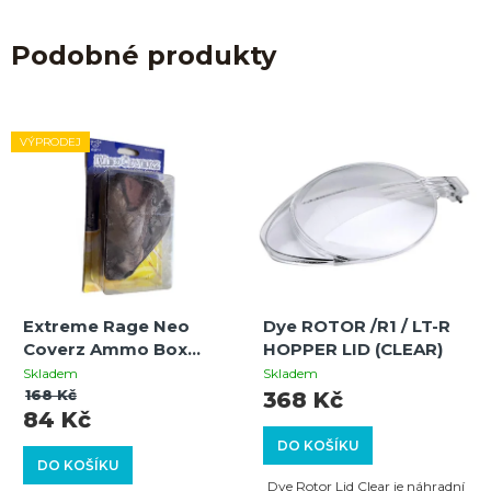
Podobné produkty
VÝPRODEJ
Extreme Rage Neo
Dye ROTOR /R1 / LT-R
Coverz Ammo Box
HOPPER LID (CLEAR)
Realtree
Skladem
Skladem
168 Kč
368 Kč
84 Kč
DO KOŠÍKU
DO KOŠÍKU
Dye Rotor Lid Clear je náhradní