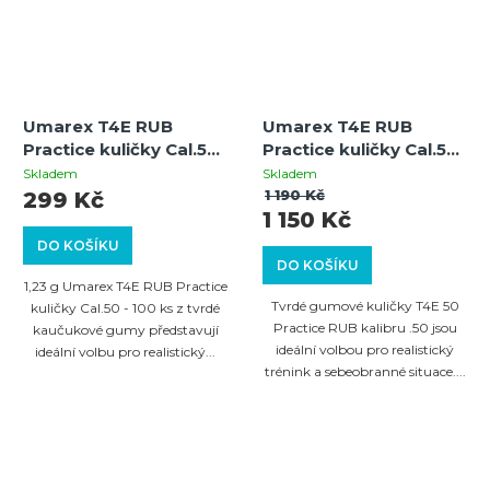
Umarex T4E RUB
Umarex T4E RUB
Practice kuličky Cal.50
Practice kuličky Cal.50
- 1,23g - 100 ks
- 1,23g - 500 ks
Skladem
Skladem
1 190 Kč
299 Kč
1 150 Kč
DO KOŠÍKU
DO KOŠÍKU
1,23 g Umarex T4E RUB Practice
Tvrdé gumové kuličky T4E 50
kuličky Cal.50 - 100 ks z tvrdé
Practice RUB kalibru .50 jsou
kaučukové gumy představují
ideální volbou pro realistický
ideální volbu pro realistický...
trénink a sebeobranné situace....