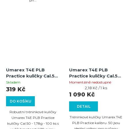
při...
Umarex T4E PLB
Umarex T4E PLB
Practice kuličky Cal.50
Practice kuličky Cal.50
-1,78g - 100 ks
-1,78g - 500 ks
Skladem
Momentálně nedostupné
Měrná
2,18 Kč / 1 ks
319 Kč
cena:
1 090 Kč
DO KOŠÍKU
DETAIL
Robustní tréninkové kuličky
Tréninkové kuličky Umarex T4E
Umarex T4E PLB Practice
PLB Practice kalibru .50 jsou
kuličky Cal.50 - 1,78g - 100 ks s
ideální volbou pro cvičnou