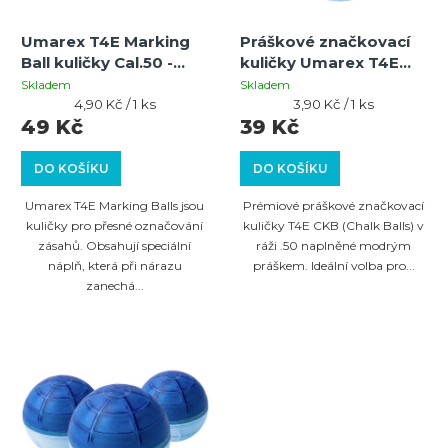
p
u
Umarex T4E Marking
Práškové značkovací
r
k
Ball kuličky Cal.50 -
kuličky Umarex T4E
o
0,94 g modré - 10 ks
CKB Cal.50 modré |
t
Skladem
Skladem
Měrná
0,95g | 10ks
Měrná
4,90 Kč / 1 ks
3,90 Kč / 1 ks
d
ů
cena:
cena:
49 Kč
39 Kč
u
DO KOŠÍKU
DO KOŠÍKU
k
t
Umarex T4E Marking Balls jsou
Prémiové práškové značkovací
kuličky pro přesné označování
kuličky T4E CKB (Chalk Balls) v
ů
zásahů. Obsahují speciální
ráži .50 naplněné modrým
náplň, která při nárazu
práškem. Ideální volba pro...
zanechá...