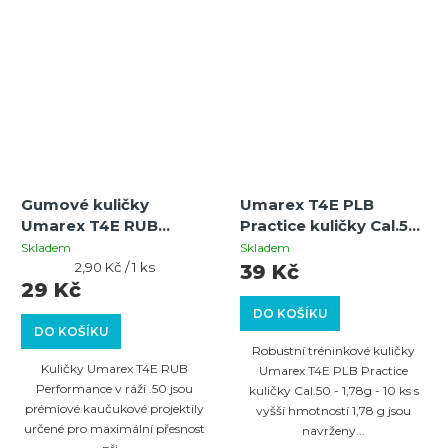
Gumové kuličky
Umarex T4E PLB
Umarex T4E RUB
Practice kuličky Cal.50
Performance cal. .50 –
- 1,78g - 10 ks
Skladem
Skladem
1,08 g – 10 ks
Měrná
2,90 Kč / 1 ks
39 Kč
cena:
29 Kč
DO KOŠÍKU
DO KOŠÍKU
Robustní tréninkové kuličky
Kuličky Umarex T4E RUB
Umarex T4E PLB Practice
Performance v ráži .50 jsou
kuličky Cal.50 - 1,78g - 10 ks s
prémiové kaučukové projektily
vyšší hmotností 1,78 g jsou
určené pro maximální přesnost
navrženy...