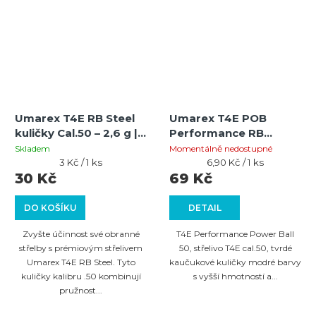
Umarex T4E RB Steel
Umarex T4E POB
kuličky Cal.50 – 2,6 g |
Performance RB
balení 10 ks | tvrdé
kuličky Cal.50 - 2.19 g -
Skladem
Momentálně nedostupné
kaučukové s
Měrná
10 ks
Měrná
3 Kč / 1 ks
6,90 Kč / 1 ks
cena:
cena:
30 Kč
69 Kč
ocelovými pilinami
DO KOŠÍKU
DETAIL
Zvyšte účinnost své obranné
T4E Performance Power Ball
střelby s prémiovým střelivem
50, střelivo T4E cal.50, tvrdé
Umarex T4E RB Steel. Tyto
kaučukové kuličky modré barvy
kuličky kalibru .50 kombinují
s vyšší hmotností a...
pružnost...