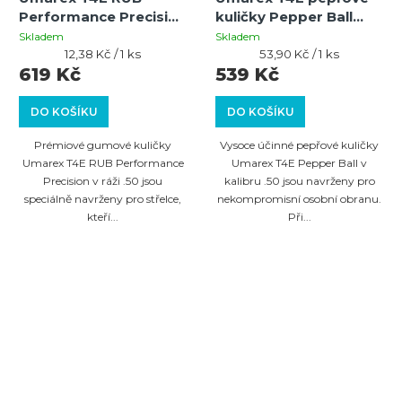
Performance Precision
kuličky Pepper Ball
Cal.50 - 0,75 g - 50 ks
Cal.50 - 10ks
Skladem
Skladem
Měrná
Měrná
12,38 Kč / 1 ks
53,90 Kč / 1 ks
cena:
cena:
619 Kč
539 Kč
DO KOŠÍKU
DO KOŠÍKU
Prémiové gumové kuličky
Vysoce účinné pepřové kuličky
Umarex T4E RUB Performance
Umarex T4E Pepper Ball v
Precision v ráži .50 jsou
kalibru .50 jsou navrženy pro
speciálně navrženy pro střelce,
nekompromisní osobní obranu.
kteří...
Při...