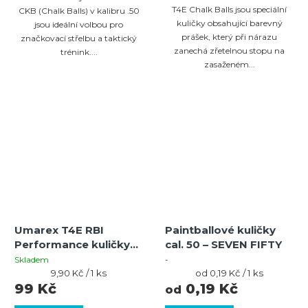
T4E Chalk Balls jsou speciální
CKB (Chalk Balls) v kalibru .50
kuličky obsahující barevný
jsou ideální volbou pro
prášek, který při nárazu
značkovací střelbu a taktický
zanechá zřetelnou stopu na
trénink....
zasaženém...
Umarex T4E RBI
Paintballové kuličky
Performance kuličky
cal. 50 – SEVEN FIFTY
Cal.50 | 2,91g | 10ks
Skladem
-
Měrná
Měrná
9,90 Kč / 1 ks
od 0,19 Kč / 1 ks
cena:
cena:
99 Kč
0,19 Kč
od