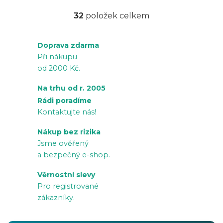
32
položek celkem
O
v
Doprava zdarma
l
Při nákupu
á
od 2000 Kč.
d
a
Na trhu od r. 2005
c
Rádi poradíme
í
Kontaktujte nás!
p
Nákup bez rizika
r
Jsme ověřený
v
a bezpečný e-shop.
k
Věrnostní slevy
y
Pro registrované
v
zákazníky.
ý
p