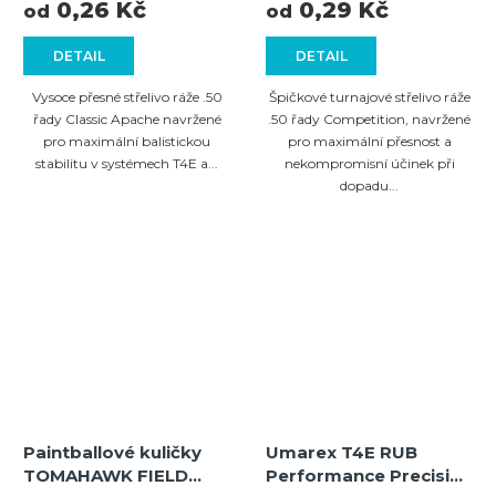
cena:
cena:
0,26 Kč
0,29 Kč
green
od
od
DETAIL
DETAIL
Vysoce přesné střelivo ráže .50
Špičkové turnajové střelivo ráže
řady Classic Apache navržené
.50 řady Competition, navržené
pro maximální balistickou
pro maximální přesnost a
stabilitu v systémech T4E a...
nekompromisní účinek při
dopadu...
Paintballové kuličky
Umarex T4E RUB
TOMAHAWK FIELD
Performance Precision