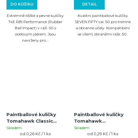
DO KOŠÍKU
DETAIL
Extrémně těžké a pevné kuličky
Kvalitní paintballové kuličky
T4E RBI Performance (Rubber
SEVEN FIFTY cal. 50 pro trénink
Ball Impact) v ráži .50 s
a obranné účely. Kompatibilní
ocelovým jádrem. Jsou
se všemi zbraněmi ráže .50.
navrženy pro...
Paintballové kuličky
Paintballové kuličky
Tomahawk Classic
Tomahawk
Apache Cal.50
Competition Cal.50
Skladem
Skladem
green/Light green -
Měrná
bright green/ yellow
Měrná
od 0,26 Kč / 1 ks
od 0,29 Kč / 1 ks