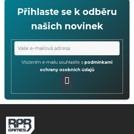
i
Přihlaste se k odběru
s
u
našich novinek
Vložením e-mailu souhlasíte s
podmínkami
ochrany osobních údajů
PŘIHLÁSIT
SE
Z
á
p