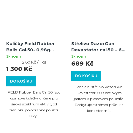
Kuličky Field Rubber
Střelivo RazorGun
Balls Cal.50- 0,98g
Devastator cal.50 – 60
žluté- 500 ks
ks | Destruktivní
Skladem
Skladem
Měrná
kuličky s ocelovým
2,60 Kč / 1 ks
689 Kč
cena:
1 300 Kč
jádrem
DO KOŠÍKU
DO KOŠÍKU
Speciální střelivo RazorGun
FIELD Rubber Balls Cal.50 jsou
Devastator .50 s ocelovým
gumové kuličky určené pro
jádrem v plastovém pouzdře.
široké spektrum aktivit, od
Poskytuje extrémní průnik a
tréninku po obranné použití.
konzistentní...
Díky...