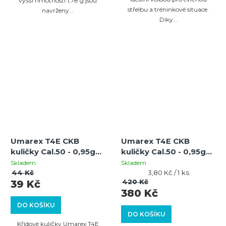
vyšší hmotností 1,78 g jsou
střelbu a tréninkové situace.
navrženy...
Díky...
Umarex T4E CKB
Umarex T4E CKB
kuličky Cal.50 - 0,95g
kuličky Cal.50 - 0,95g
bílé - 10 ks
bílé - 100 ks
Skladem
Skladem
Měrná
44 Kč
3,80 Kč / 1 ks
cena:
420 Kč
39 Kč
380 Kč
DO KOŠÍKU
DO KOŠÍKU
Křídové kuličky Umarex T4E