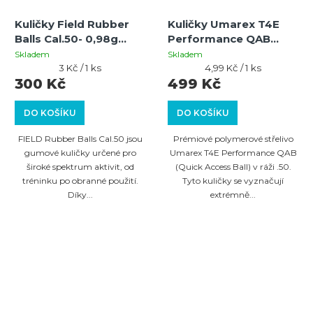
Kuličky Field Rubber
Kuličky Umarex T4E
Balls Cal.50- 0,98g
Performance QAB
žluté- 100 ks
cal.50 – 100 ks
Skladem
Skladem
Měrná
polymerové střelivo s
Měrná
3 Kč / 1 ks
4,99 Kč / 1 ks
cena:
cena:
300 Kč
499 Kč
tvrdým skleněným
povrchem
DO KOŠÍKU
DO KOŠÍKU
FIELD Rubber Balls Cal.50 jsou
Prémiové polymerové střelivo
gumové kuličky určené pro
Umarex T4E Performance QAB
široké spektrum aktivit, od
(Quick Access Ball) v ráži .50.
tréninku po obranné použití.
Tyto kuličky se vyznačují
Díky...
extrémně...