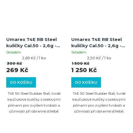
Umarex T4E RB Steel
Umarex T4E RB Steel
kuličky Cal.50 - 2,6g -
kuličky Cal.50 - 2,6g -
100 ks
500 ks
Skladem
Skladem
Měrná
Měrná
2,69 Kč / 1 ks
2,50 Kč / 1 ks
cena:
cena:
300 Kč
1 500 Kč
269 Kč
1 250 Kč
DO KOŠÍKU
DO KOŠÍKU
T4E 50 Steel Rubber Ball, tvrdé
T4E 50 Steel Rubber Ball, tvrdé
kaučukové kuličky s ocelovými
kaučukové kuličky s ocelovými
pilinami pro zvýšení tvrdosti a
pilinami pro zvýšení tvrdosti a
účinnosti při obranné střelbě.
účinnosti při obranné střelbě.