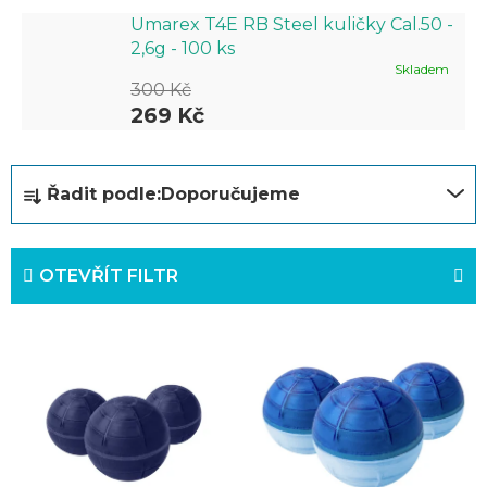
Umarex T4E RB Steel kuličky Cal.50 -
2,6g - 100 ks
Skladem
300 Kč
269 Kč
Ř
Řadit podle:
Doporučujeme
a
z
OTEVŘÍT FILTR
e
n
V
í
ý
p
p
r
i
o
s
d