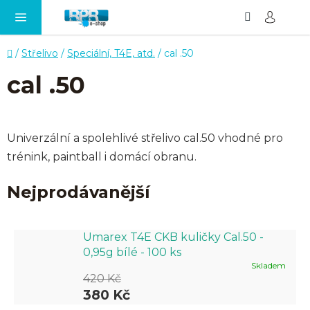
Hledat
NÁ
Přejít
KO
na
obsah
Domů
/
Střelivo
/
Speciální, T4E, atd.
/
cal .50
cal .50
Univerzální a spolehlivé střelivo cal.50 vhodné pro
trénink, paintball i domácí obranu.
Nejprodávanější
Umarex T4E CKB kuličky Cal.50 -
0,95g bílé - 100 ks
Skladem
420 Kč
380 Kč