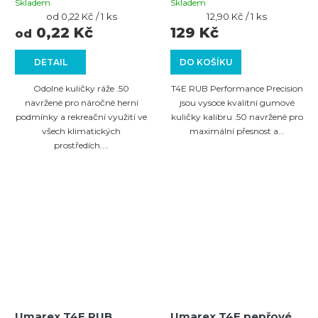
Cal.50 Yellow/Yellow
Cal.50 - 0,75 g - 10 ks
Skladem
Skladem
Měrná
Měrná
od 0,22 Kč / 1 ks
12,90 Kč / 1 ks
cena:
cena:
0,22 Kč
129 Kč
od
DETAIL
DO KOŠÍKU
Odolné kuličky ráže .50
T4E RUB Performance Precision
navržené pro náročné herní
jsou vysoce kvalitní gumové
podmínky a rekreační využití ve
kuličky kalibru .50 navržené pro
všech klimatických
maximální přesnost a...
prostředích....
Umarex T4E RUB
Umarex T4E pepřové