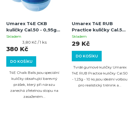
Umarex T4E CKB
Umarex T4E RUB
kuličky Cal.50 - 0,95g
Practice kuličky Cal.50
modré - 100 ks
- 1,23g - 10 ks
Skladem
Skladem
Měrná
3,80 Kč / 1 ks
29 Kč
cena:
380 Kč
DO KOŠÍKU
DO KOŠÍKU
Tvrdé gumové kuličky Umarex
T4E Chalk Balls jsou speciální
T4E RUB Practice kuličky Cal.50
kuličky obsahující barevný
- 1,23g - 10 ks jsou ideální volbou
prášek, který při nárazu
pro realistický trénink a...
zanechá zřetelnou stopu na
zasaženém...