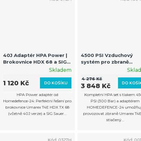
40J Adaptér HPA Power |
4500 PSI Vzduchový
Brokovnice HDX 68 a SIG
systém pro zbraně
MPX | Homedefence-24
Umarex T4E s
Skladem
Skla
HOMEDEFENCE-24
4 276 Kč
adaptérem a PowAir 0,
1 120 Kč
DO KOŠÍKU
DO KOŠÍ
3 848 Kč
lahví
HPA Power adaptér od
Kompletní HPA set s tlakem 4
Homedefence-24: Perfektní řešení pro
PSI (300 Bar) a adaptérem
brokovnice Umarex T4E HDX TX 68
HOMEDEFENCE-24 umožňu
(včetně 40J verze) a SIG Sauer...
provozovat zbraně Umarex T4
stlačený...
Kód:
0327H
Kód:
00