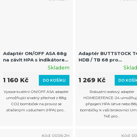
Adaptér ON/OFF ASA 88g
Adaptér BUTTSTOCK T
na závit HPA s indikátorem
HDB / TB 68 pro
pro HDX68, TC68, MPX
brokovnice Umarex
Skladem
Skla
1 160 Kč
1 269 Kč
DO KOŠÍKU
DO KOŠÍ
Vysoce kvalitní ON/OFF ASA adaptér
Robustní ocelový adaptér
umožňující snadný přechod z 88g
HOMEDEFENCE-24 umožňují
CO2 bombiček na provoz se
připojení HPA láhve nebo 88
stlačeným vzduchem (HPA) pro...
bombičky k vaší brokovnici Um
T4E pro...
Kód:
0006-2H
Kód:
00