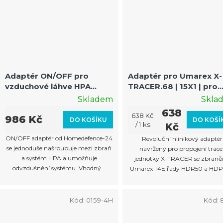
Adaptér ON/OFF pro
Adaptér pro Umarex X-
vzduchové láhve HPA
TRACER.68 | 15X1 | pro
vhodné pro zbraně
CAL.50 GEN1 GEN2
Skladem
Skla
Umarex T4E
638
Měrná
638 Kč
986 Kč
DO KOŠÍKU
DO KOŠÍ
cena:
/ 1 ks
Kč
ON/OFF adaptér od Homedefence-24
Revoluční hliníkový adaptér
se jednoduše našroubuje mezi zbraň
navržený pro propojení trace
a systém HPA a umožňuje
jednotky X-TRACER se zbran
odvzdušnění systému. Vhodný...
Umarex T4E řady HDR50 a HDP5
Kód:
0159-4H
Kód: