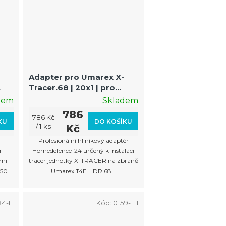
Adapter pro Umarex X-
Tracer.68 | 20x1 | pro
HDR.68
dem
Skladem
786
Měrná
786 Kč
KU
DO KOŠÍKU
cena:
/ 1 ks
Kč
Profesionální hliníkový adaptér
r
Homedefence-24 určený k instalaci
ěmi
tracer jednotky X-TRACER na zbraně
0...
Umarex T4E HDR.68...
84-H
Kód:
0159-1H