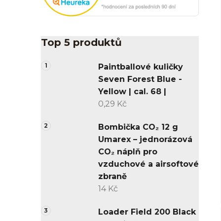
Top 5 produktů
Paintballové kuličky
Seven Forest Blue -
Yellow | cal. 68 |
0,29 Kč
Bombička CO₂ 12 g
Umarex – jednorázová
CO₂ náplň pro
vzduchové a airsoftové
zbraně
14 Kč
Loader Field 200 Black