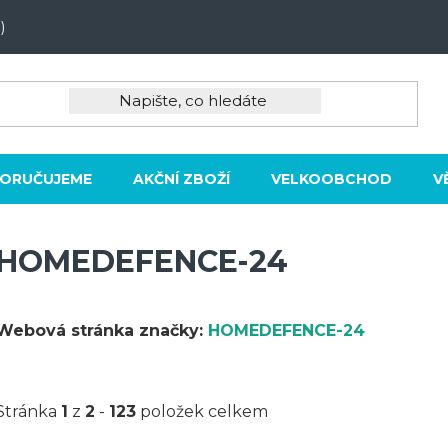
)
ORUČUJEME
AKČNÍ ZBOŽÍ
VELKOOBCHOD
V
HOMEDEFENCE-24
Webová stránka značky:
HOMEDEFENCE-24
Stránka
1
z
2
-
123
položek celkem