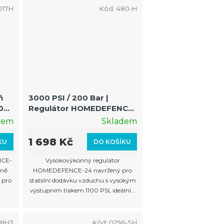
017H
Kód:
480-H
ň
3000 PSI / 200 Bar |
0
Regulátor HOMEDEFENCE-
m
24 s výstupem 1100 PSI
dem
Skladem
1 698 Kč
KU
DO KOŠÍKU
NCE-
Vysokovýkonný regulátor
zně
HOMEDEFENCE-24 navržený pro
 pro
stabilní dodávku vzduchu s vysokým
.
výstupním tlakem 1100 PSI, ideální...
48H3
Kód:
0296-SH