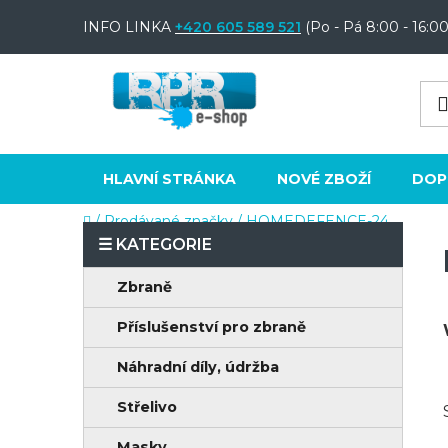
Přejít
INFO LINKA
+420 605 589 521
(Po - Pá 8:00 - 16:00
na
obsah
HLAVNÍ STRÁNKA
NOVÉ ZBOŽÍ
DOP
Domů
/
Prodávané značky
/
HOMEDEFENCE-24
P
o
K
Přeskočit
Zbraně
s
a
kategorie
t
Příslušenství pro zbraně
t
e
r
Náhradní díly, údržba
g
a
o
Střelivo
n
r
Masky