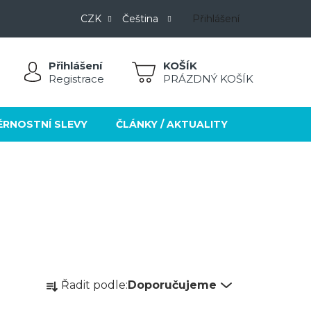
CZK
Čeština
Přihlášení
Přihlášení
NÁKUPNÍ
Registrace
PRÁZDNÝ KOŠÍK
KOŠÍK
ĚRNOSTNÍ SLEVY
ČLÁNKY / AKTUALITY
KONTAKT
Ř
Řadit podle:
Doporučujeme
a