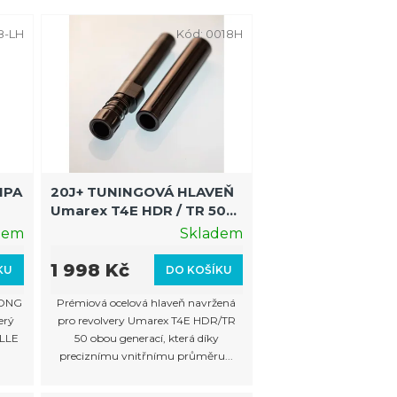
z
e
8-LH
Kód:
0018H
n
í
p
r
o
HPA
20J+ TUNINGOVÁ HLAVEŇ
d
Umarex T4E HDR / TR 50
u
A
GEN1 GEN2 | Sada s
dem
Skladem
nástavcem a krytem
k
1 998 Kč
KU
DO KOŠÍKU
t
LONG
Prémiová ocelová hlaveň navržená
ů
erý
pro revolvery Umarex T4E HDR/TR
ELLE
50 obou generací, která díky
preciznímu vnitřnímu průměru...