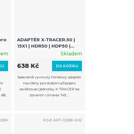
pro
ADAPTÉR X-TRACER.50 |
15X1 | HDR50 | HDP50 |
HDP50 COMPACT
dem
Skladem
638 Kč
KU
DO KOŠÍKU
r
Speciálně vyvinutý hliníkový adaptér
ní
navržený pro stabilní připojení
E
osvětlovací jednotky X-TRACER ke
.68,
zbraním Umarex T4E...
026H
Kód:
ART-0288-SH2