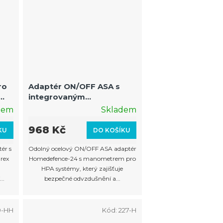
ro
Adaptér ON/OFF ASA s
integrovaným
manometrem pro HPA
dem
Skladem
vzduchové láhve – rychlé
odvzdušnění a kontrola
968 Kč
KU
DO KOŠÍKU
tlaku
ér s
Odolný ocelový ON/OFF ASA adaptér
rex
Homedefence-24 s manometrem pro
HPA systémy, který zajišťuje
..
bezpečné odvzdušnění a...
9-HH
Kód:
227-H