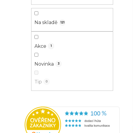
Na skladě
121
Akce
1
Novinka
3
Tip
0