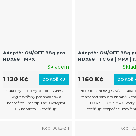
Adaptér ON/OFF 88g pro
Adaptér ON/OFF 88g p
HDX68 | MPX
HDX68 | TC 68 | MPX | s
displejem
Skladem
Skla
1 120 Kč
1 160 Kč
DO KOŠÍKU
DO KOŠÍ
Praktický a odolný adaptér ON/OFF
Profesionální 88g ON/OFF adapt
88g navržený pro snadnou a
manometrem pro zbraně Uma
bezpečnou manipulaci s velkými
HDX68 TC 68 a MPX, který
CO₂ kapslemi. Umožňuje...
umožňuje bezpečné uzavření.
Kód:
0062-2H
Kód:
19