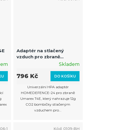
4E
Adaptér na stlačený
vzduch pro zbraně
Umarex T4E
dem
Skladem
796 Kč
KU
DO KOŠÍKU
Univerzální HPA adaptér
cí
HOMEDEFENCE-24 pro zbraně
g
Umarex T4E, který nahrazuje 12g
arex
CO2 bombičky stlačeným
vzduchem pro...
06-1
Kód:
0109-BH