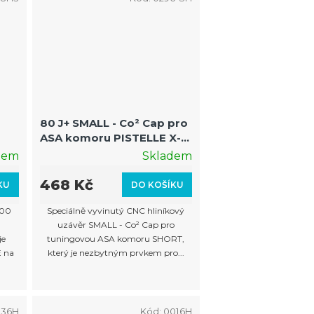
80 J+ SMALL - Co² Cap pro
ASA komoru PISTELLE X-
68
dem
Skladem
23L
468 Kč
KU
DO KOŠÍKU
500
Speciálně vyvinutý CNC hliníkový
uzávěr SMALL - Co² Cap pro
je
tuningovou ASA komoru SHORT,
E na
který je nezbytným prvkem pro...
136H
Kód:
0016H