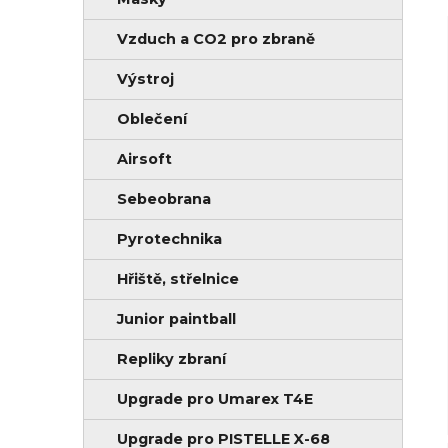
n
i
í
e
Vzduch a CO2 pro zbraně
p
Výstroj
a
Oblečení
n
e
Airsoft
l
Sebeobrana
Pyrotechnika
Hřiště, střelnice
Junior paintball
Repliky zbraní
Upgrade pro Umarex T4E
Upgrade pro PISTELLE X-68