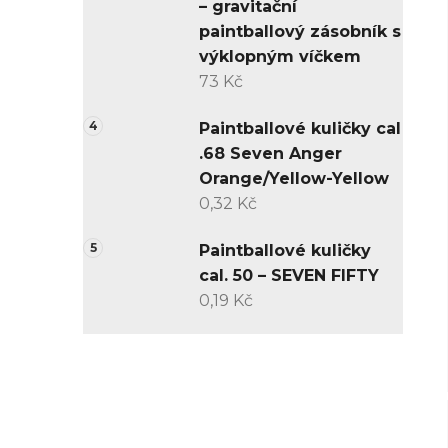
– gravitační
paintballový zásobník s
výklopným víčkem
73 Kč
Paintballové kuličky cal
.68 Seven Anger
Orange/Yellow-Yellow
0,32 Kč
Paintballové kuličky
cal. 50 – SEVEN FIFTY
0,19 Kč