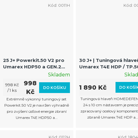
Kód:
0011H
Kód:
0
25 J+ Powerkit.50 V2 pro
30 J+ | Tuningová hlave
Umarex HDP50 a GEN.2
Umarex T4E HDP / TP.5
(POUZE PRO 7,5J VERZE) |
GEN1 GEN2 s nástavce
Skladem
Skla
Exportní ventil
10 cm a krytem závitu
998
Měrná
998 Kč
1 890 Kč
DO KOŠÍ
DO KOŠÍKU
cena:
/ 1 ks
Kč
Tuningová hlaveň HOMEDEFE
Extrémně výkonný tuningový set
24 s 10 cm nástavcem je preci
Powerkit.50 V2 je navržen výhradně
zpracovaný ocelový komponent
pro zvýšení úsťové energie zbraní
zbraně Umarex T4E HDP a..
Umarex T4E HDP50 a...
Kód:
0112H
Kód:
180