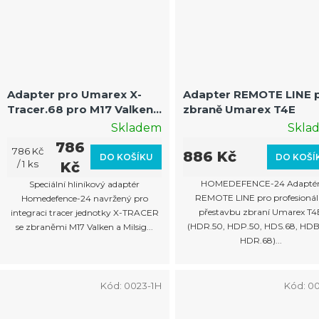
Adapter pro Umarex X-
Adapter REMOTE LINE 
Tracer.68 pro M17 Valken,
zbraně Umarex T4E
Milsig | 22x1
Skladem
Skla
786
Měrná
786 Kč
886 Kč
DO KOŠÍ
DO KOŠÍKU
cena:
/ 1 ks
Kč
HOMEDEFENCE-24 Adapté
Speciální hliníkový adaptér
REMOTE LINE pro profesionál
Homedefence-24 navržený pro
přestavbu zbraní Umarex T4
integraci tracer jednotky X-TRACER
(HDR.50, HDP.50, HDS.68, HDB
se zbraněmi M17 Valken a Milsig...
HDR.68)...
Kód:
0023-1H
Kód:
0