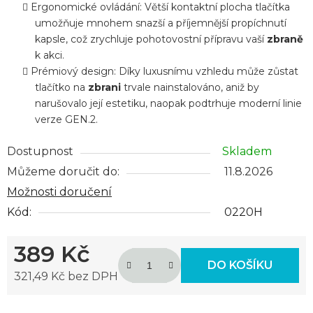
Ergonomické ovládání: Větší kontaktní plocha tlačítka
umožňuje mnohem snazší a příjemnější propíchnutí
kapsle, což zrychluje pohotovostní přípravu vaší
zbraně
k akci.
Prémiový design: Díky luxusnímu vzhledu může zůstat
tlačítko na
zbrani
trvale nainstalováno, aniž by
narušovalo její estetiku, naopak podtrhuje moderní linie
verze GEN.2.
Dostupnost
Skladem
Můžeme doručit do:
11.8.2026
Možnosti doručení
Kód:
0220H
389 Kč
DO KOŠÍKU
321,49 Kč bez DPH
Měrná cena: