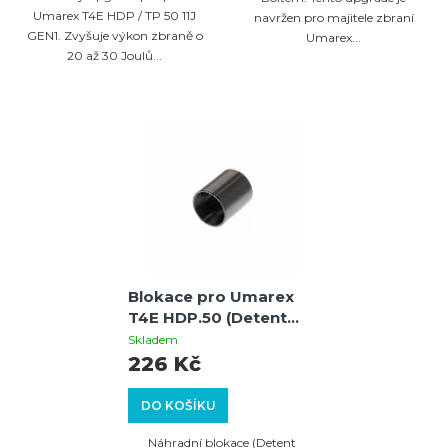
Umarex T4E HDP / TP 50 11J
navržen pro majitele zbraní
GEN1. Zvyšuje výkon zbraně o
Umarex...
20 až 30 Joulů...
Blokace pro Umarex
T4E HDP.50 (Detent
Replacement) –
Skladem
Náhradní díl pro
226 Kč
spolehlivou funkci
DO KOŠÍKU
Náhradní blokace (Detent