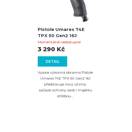
Pistole Umarex T4E
TPX 50 Gen2 16J
Momentálně nedostupné
3 290 Kč
DETAIL
Vysoce výkonná obranná Pistole
Umarex T4E TPX 50 Gen2 16J
představuje nový účinný
způsob ochrany osob i majetku
střelbou...