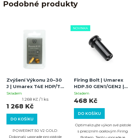
Podobné produkty
NOVINKA
Zvýšení Výkonu 20–30
Firing Bolt | Umarex
J | Umarex T4E HDP/TP
HDP.50 GEN1/GEN2 |
50 11J GEN1 |
Navýšení a
Skladem
Skladem
POWERKIT.50 V2
Měrná
Optimalizace Výkonu
1 268 Kč / 1 ks
468 Kč
cena:
1 268 Kč
GOLD
DO KOŠÍKU
DO KOŠÍKU
Optimalizujte výkon své pistole
POWERKIT.50 V2 GOLD:
s precizním ocelovým Firing
Dokonalý upgrade pro pistole
Boltem. Tento upgrade je