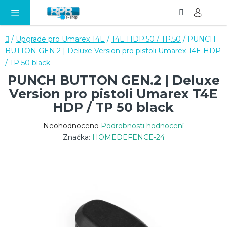
Hledat
NÁ
Přejít
KO
na
obsah
Domů
/
Upgrade pro Umarex T4E
/
T4E HDP.50 / TP.50
/
PUNCH
BUTTON GEN.2 | Deluxe Version pro pistoli Umarex T4E HDP
/ TP 50 black
PUNCH BUTTON GEN.2 | Deluxe
Version pro pistoli Umarex T4E
HDP / TP 50 black
Průměrné
Neohodnoceno
Podrobnosti hodnocení
hodnocení
Značka:
HOMEDEFENCE-24
produktu
je
0,0
z
5
hvězdiček.