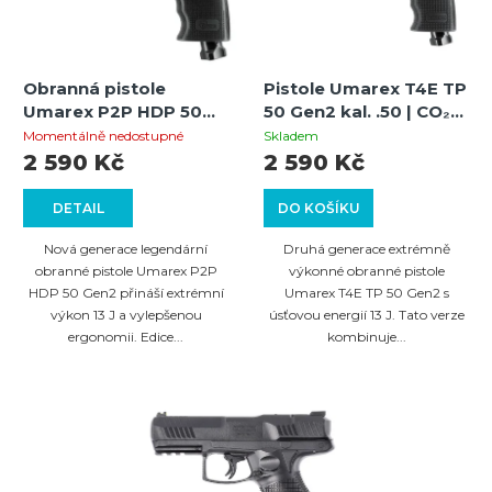
Obranná pistole
Pistole Umarex T4E TP
Umarex P2P HDP 50
50 Gen2 kal. .50 | CO₂
Gen2 13J | cal. .50 |
pohon, energie 13J |
Momentálně nedostupné
Skladem
Prepared 2 Protect
Tréninková a obranná
2 590 Kč
2 590 Kč
pistole – černá
DETAIL
DO KOŠÍKU
Nová generace legendární
Druhá generace extrémně
obranné pistole Umarex P2P
výkonné obranné pistole
HDP 50 Gen2 přináší extrémní
Umarex T4E TP 50 Gen2 s
výkon 13 J a vylepšenou
úsťovou energií 13 J. Tato verze
ergonomii. Edice...
kombinuje...