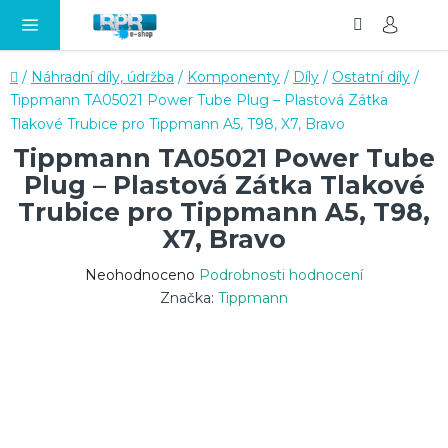
Hledat
NÁ
Přejít
KO
na
obsah
Domů
/
Náhradní díly, údržba
/
Komponenty
/
Díly
/
Ostatní díly
/
Tippmann TA05021 Power Tube Plug – Plastová Zátka
Tlakové Trubice pro Tippmann A5, T98, X7, Bravo
Tippmann TA05021 Power Tube
Plug – Plastová Zátka Tlakové
Trubice pro Tippmann A5, T98,
X7, Bravo
Průměrné
Neohodnoceno
Podrobnosti hodnocení
hodnocení
Značka:
Tippmann
produktu
je
0,0
z
5
hvězdiček.