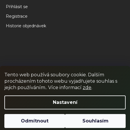
Přihlásit se
Registrace
Historie objednávek
Tento web používá soubory cookie. Dalším
procházením tohoto webu vyjadřujete souhlas s
RPR GAMES
PAINTBALL
JUNIOR PAINTBALL
jejich používáním.. Více informací
zde
.
Odstoupit od smlouvy
Nastavení
Odmítnout
Souhlasím
Vytvořil Shoptet
Copyright 2026
RPR SHOP
. Všechna práva vyhrazena.