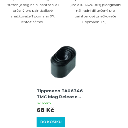
Button je originální náhradní díl
(kód dílu TA20069) je originální
určený pro paintballové
náhradní díl určený pro
značkovače Tippmann X7.
paintballové značkovače
Tento tlačítko...
Tippmann T19,...
Tippmann TA06346
TMC Mag Release
Button
Skladem
68 Kč
DO KOŠÍKU