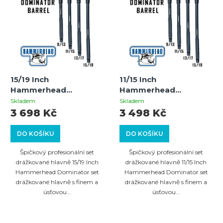
15/19 Inch
11/15 Inch
Hammerhead
Hammerhead
Dominator set
Dominator set
Skladem
Skladem
drážkované hlavně s
drážkované hlavně s
3 698 Kč
3 498 Kč
finem a úsťovou
finem a úsťovou
brzdou Auto Cocker
brzdou Auto Cocker
DO KOŠÍKU
DO KOŠÍKU
Špičkový profesionální set
Špičkový profesionální set
drážkované hlavně 15/19 Inch
drážkované hlavně 11/15 Inch
Hammerhead Dominator set
Hammerhead Dominator set
drážkované hlavně s finem a
drážkované hlavně s finem a
úsťovou...
úsťovou...