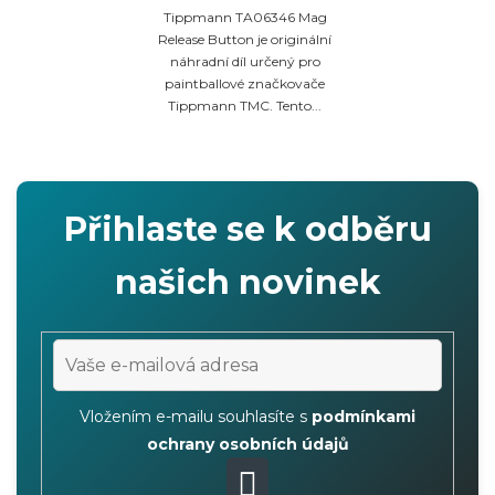
Tippmann TA06346 Mag
Release Button je originální
náhradní díl určený pro
paintballové značkovače
Tippmann TMC. Tento...
Přihlaste se k odběru
našich novinek
Vložením e-mailu souhlasíte s
podmínkami
ochrany osobních údajů