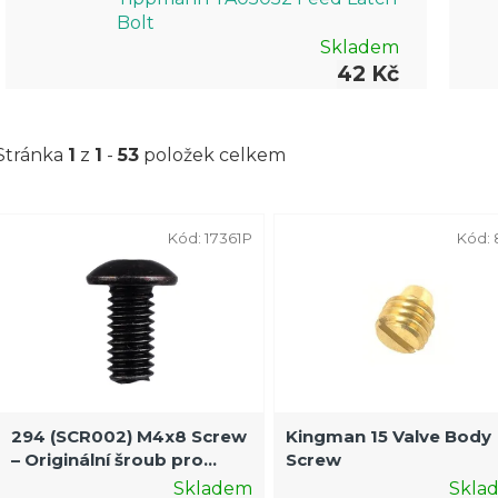
Bolt
Skladem
42 Kč
Stránka
1
z
1
-
53
položek celkem
V
Kód:
17361P
Kód:
ý
p
i
s
p
r
294 (SCR002) M4x8 Screw
Kingman 15 Valve Body
– Originální šroub pro
Screw
o
paintballové zbraně
Skladem
Skla