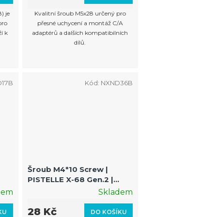
) je
Kvalitní šroub M5x28 určený pro
pro
přesné uchycení a montáž C/A
í k
adaptérů a dalších kompatibilních
dílů.
17B
Kód:
NXND36B
Šroub M4*10 Screw |
PISTELLE X-68 Gen.2 |
Upevňovací šroub krytu /
dem
Skladem
rámu
28 Kč
KU
DO KOŠÍKU