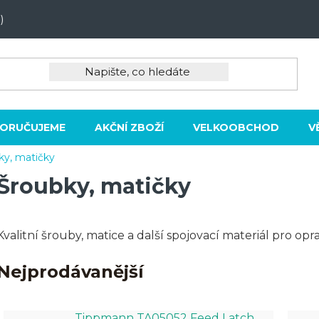
)
ORUČUJEME
AKČNÍ ZBOŽÍ
VELKOOBCHOD
V
ky, matičky
Šroubky, matičky
Kvalitní šrouby, matice a další spojovací materiál pro opr
Nejprodávanější
Tippmann TA05052 Feed Latch