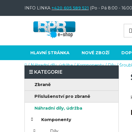
Přejít
INFO LINKA
+420 605 589 521
(Po - Pá 8:00 - 16:00
na
obsah
HLAVNÍ STRÁNKA
NOVÉ ZBOŽÍ
DOP
Domů
/
Náhradní díly, údržba
/
Komponenty
/
Díly
/
Šroub
P
o
K
Přeskočit
Zbraně
s
a
kategorie
t
Příslušenství pro zbraně
t
e
r
Náhradní díly, údržba
g
a
o
Komponenty
n
r
Díly