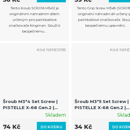
Tento šroub SCR016 M5x12 je
Tento Grip Screw M3x8 (SCR018
originálním náhradním dílem
originální náhradní díl určený 
určeným pro paintballové
paintballové značkovače. Slouž
značkovače Kingman. Slouží k
bezpečnému upevnění...
bezpečnému...
Kód:
NXND09B
Kód:
NXND
Šroub M3*4 Set Screw |
Šroub M3*5 Set Screw |
PISTELLE X-68 Gen.2 |
PISTELLE X-68 Gen.2 |
Zajišťovací šroub pro
Fixační / stavěcí šroub
Skladem
Skla
jemné díly
74 Kč
34 Kč
DO KOŠÍKU
DO KOŠÍ