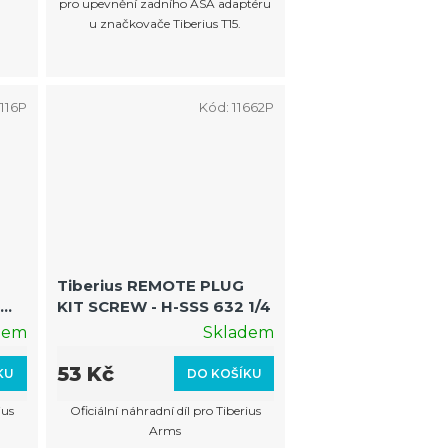
pro upevnění zadního ASA adaptéru
u značkovače Tiberius T15.
116P
Kód:
11662P
Tiberius REMOTE PLUG
k
KIT SCREW - H-SSS 632 1/4
dem
Skladem
53 Kč
KU
DO KOŠÍKU
ius
Oficiální náhradní díl pro Tiberius
Arms