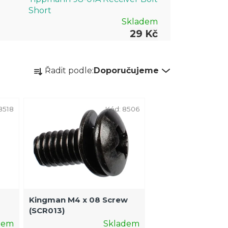
Short
Skladem
29 Kč
Ř
Řadit podle:
Doporučujeme
a
z
e
8518
Kód:
8506
n
í
p
r
o
Kingman M4 x 08 Screw
d
(SCR013)
u
dem
Skladem