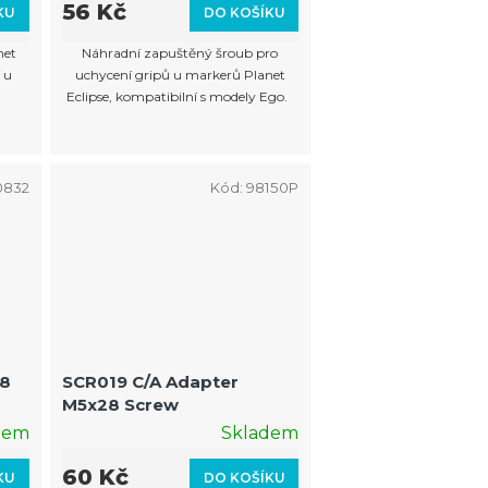
56 Kč
KU
DO KOŠÍKU
net
Náhradní zapuštěný šroub pro
 u
uchycení gripů u markerů Planet
Eclipse, kompatibilní s modely Ego.
0832
Kód:
98150P
x8
SCR019 C/A Adapter
M5x28 Screw
dem
Skladem
60 Kč
KU
DO KOŠÍKU