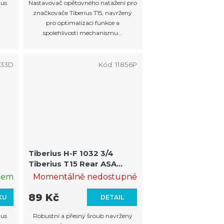
ius
Nastavovač opětovného natažení pro
značkovače Tiberius T15, navržený
pro optimalizaci funkce a
spolehlivosti mechanismu...
833D
Kód:
11856P
Tiberius H-F 1032 3/4
Tiberius T15 Rear ASA
Screw
dem
Momentálně nedostupné
89 Kč
KU
DETAIL
ius
Robustní a přesný šroub navržený