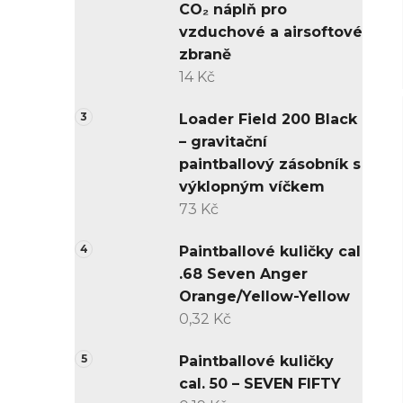
CO₂ náplň pro
vzduchové a airsoftové
zbraně
14 Kč
Loader Field 200 Black
– gravitační
paintballový zásobník s
výklopným víčkem
73 Kč
Paintballové kuličky cal
.68 Seven Anger
Orange/Yellow-Yellow
0,32 Kč
Paintballové kuličky
cal. 50 – SEVEN FIFTY