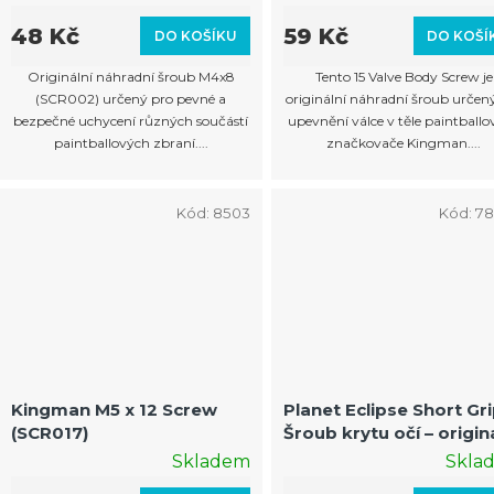
d
u
48 Kč
59 Kč
DO KOŠÍKU
DO KOŠÍ
k
Originální náhradní šroub M4x8
Tento 15 Valve Body Screw je
t
(SCR002) určený pro pevné a
originální náhradní šroub určen
bezpečné uchycení různých součástí
upevnění válce v těle paintball
ů
paintballových zbraní....
značkovače Kingman....
Kód:
8503
Kód:
7
Kingman M5 x 12 Screw
Planet Eclipse Short Gri
(SCR017)
Šroub krytu očí – origin
náhradní díl
Skladem
Skla