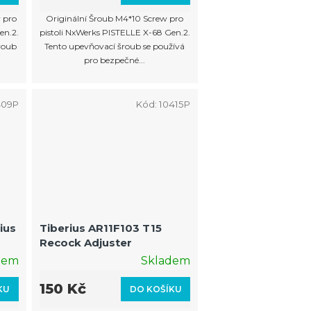
 pro
Originální Šroub M4*10 Screw pro
en.2.
pistoli NxWerks PISTELLE X-68 Gen.2.
šroub
Tento upevňovací šroub se používá
pro bezpečné...
409P
Kód:
10415P
ius
Tiberius AR11F103 T15
Recock Adjuster
dem
Skladem
150 Kč
KU
DO KOŠÍKU