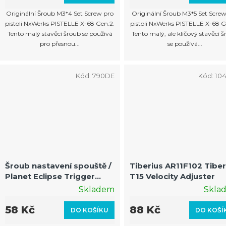
Originální Šroub M3*4 Set Screw pro
Originální Šroub M3*5 Set Screw
pistoli NxWerks PISTELLE X-68 Gen.2.
pistoli NxWerks PISTELLE X-68 G
Tento malý stavěcí šroub se používá
Tento malý, ale klíčový stavěcí 
pro přesnou...
se používá...
Kód:
790DE
Kód:
10
Šroub nastavení spouště /
Tiberius AR11F102 Tiber
Planet Eclipse Trigger
T15 Velocity Adjuster
Adjuster Screw / dlouhý
Skladem
Skla
58 Kč
88 Kč
DO KOŠÍKU
DO KOŠÍ