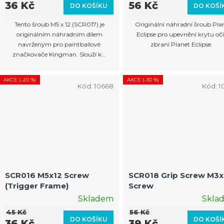
36 Kč
56 Kč
DO KOŠÍKU
DO KOŠÍ
Tento šroub M5 x 12 (SCR017) je
Originální náhradní šroub Pla
originálním náhradním dílem
Eclipse pro upevnění krytu očí
navrženým pro paintballové
zbraní Planet Eclipse.
značkovače Kingman. Slouží k...
AKCE (–20 %)
AKCE (–30 %)
Kód:
10668
Kód:
1
SCR016 M5x12 Screw
SCR018 Grip Screw M3
(Trigger Frame)
Screw
Skladem
Skla
45 Kč
56 Kč
DO KOŠÍKU
DO KOŠÍ
36 Kč
39 Kč