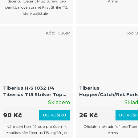
detentu (Detent Plug Screw) pro
Arms
paintballové zbraně First Strike T15,
který zajišťuje...
Kód:
10861P
Kód:
9
Tiberius H-S 1032 1/4
Tiberius
Tiberius T15 Striker Top
Hopper/Catch/Rel. For
Screw
Screw
Skladem
Skla
90 Kč
26 Kč
DO KOŠÍKU
DO KOŠÍ
Náhradní horní šroub pro úderník
Oficiální náhradní díl pro Tiber
značkovače Tiberius T15, zajišťující
Arms