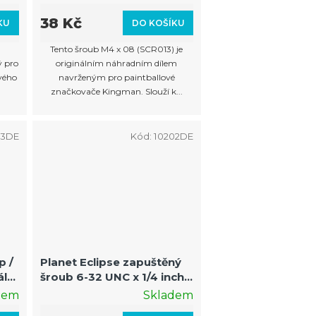
k
38 Kč
KU
DO KOŠÍKU
t
Tento šroub M4 x 08 (SCR013) je
ů
ý pro
originálním náhradním dílem
ového
navrženým pro paintballové
značkovače Kingman. Slouží k...
83DE
Kód:
10202DE
p /
Planet Eclipse zapuštěný
ální
šroub 6-32 UNC x 1/4 inch
(Ego Grip Screw)
dem
Skladem