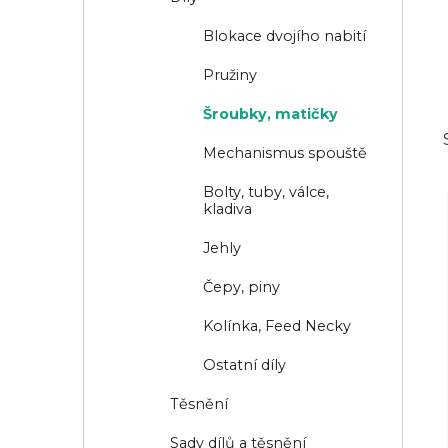
n
i
í
e
Blokace dvojího nabití
p
Pružiny
a
Šroubky, matičky
n
Mechanismus spouště
e
l
Bolty, tuby, válce,
kladiva
Jehly
Čepy, piny
Kolínka, Feed Necky
Ostatní díly
Těsnění
Sady dílů a těsnění