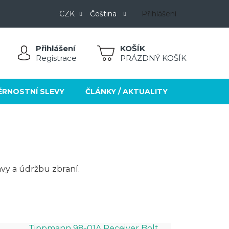
CZK
Čeština
Přihlášení
Přihlášení
NÁKUPNÍ
Registrace
PRÁZDNÝ KOŠÍK
KOŠÍK
ĚRNOSTNÍ SLEVY
ČLÁNKY / AKTUALITY
KONTAKT
avy a údržbu zbraní.
Tippmann 98-01A Receiver Bolt