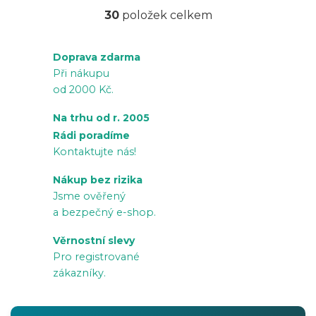
30
položek celkem
O
v
Doprava zdarma
l
Při nákupu
á
od 2000 Kč.
d
a
Na trhu od r. 2005
c
Rádi poradíme
í
Kontaktujte nás!
p
Nákup bez rizika
r
Jsme ověřený
v
a bezpečný e-shop.
k
Věrnostní slevy
y
Pro registrované
v
zákazníky.
ý
p