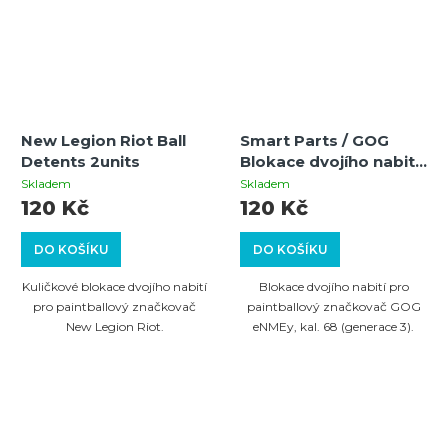
New Legion Riot Ball
Smart Parts / GOG
Detents 2units
Blokace dvojího nabití
pro GOG eNMEy, cal.68
Skladem
Skladem
(gen.3) - 2 kusy
120 Kč
120 Kč
DO KOŠÍKU
DO KOŠÍKU
Kuličkové blokace dvojího nabití
Blokace dvojího nabití pro
pro paintballový značkovač
paintballový značkovač GOG
New Legion Riot.
eNMEy, kal. 68 (generace 3).