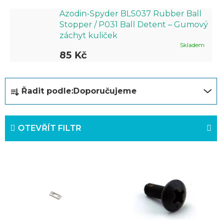
Azodin-Spyder BLS037 Rubber Ball
Stopper / P031 Ball Detent – Gumový
záchyt kuliček
Skladem
85 Kč
Ř
Řadit podle:
Doporučujeme
a
z
OTEVŘÍT FILTR
e
n
V
í
ý
p
p
r
i
o
s