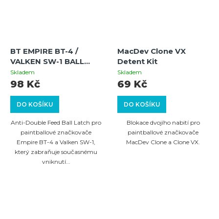
BT EMPIRE BT-4 /
MacDev Clone VX
VALKEN SW-1 BALL
Detent Kit
LATCH - BALL DETENT -
Skladem
Skladem
ORANGE
98 Kč
69 Kč
DO KOŠÍKU
DO KOŠÍKU
Anti-Double Feed Ball Latch pro
Blokace dvojího nabití pro
paintballové značkovače
paintballové značkovače
Empire BT-4 a Valken SW-1,
MacDev Clone a Clone VX.
který zabraňuje současnému
vniknutí...