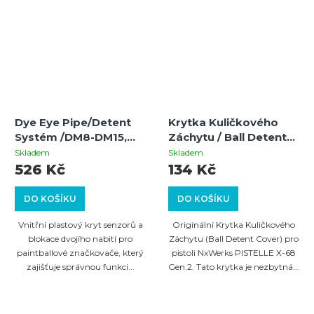
Dye Eye Pipe/Detent
Krytka Kuličkového
Systém /DM8-DM15,
Záchytu / Ball Detent
Proto Rail 2011, Proto
Cover | PISTELLE X-68
Skladem
Skladem
Reflex
Gen.2 |
526 Kč
134 Kč
DO KOŠÍKU
DO KOŠÍKU
Vnitřní plastový kryt senzorů a
Originální Krytka Kuličkového
blokace dvojího nabití pro
Záchytu (Ball Detent Cover) pro
paintballové značkovače, který
pistoli NxWerks PISTELLE X-68
zajišťuje správnou funkci...
Gen.2. Tato krytka je nezbytná...