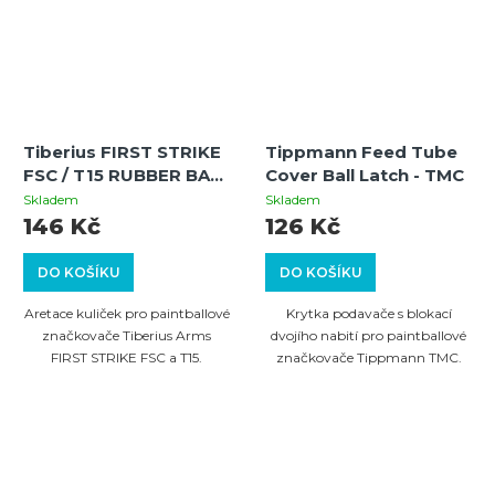
Tiberius FIRST STRIKE
Tippmann Feed Tube
FSC / T15 RUBBER BALL
Cover Ball Latch - TMC
DETENT --transparent
Skladem
Skladem
146 Kč
126 Kč
DO KOŠÍKU
DO KOŠÍKU
Aretace kuliček pro paintballové
Krytka podavače s blokací
značkovače Tiberius Arms
dvojího nabití pro paintballové
FIRST STRIKE FSC a T15.
značkovače Tippmann TMC.