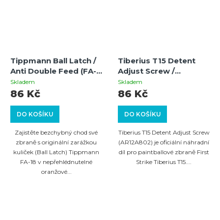
Tippmann Ball Latch /
Tiberius T15 Detent
Anti Double Feed (FA-
Adjust Screw /
18) – Orange
AR12A802 –
Skladem
Skladem
nastavovací šroub
86 Kč
86 Kč
zajišťovacího
mechanismu pro
DO KOŠÍKU
DO KOŠÍKU
paintballové zbraně
Zajistěte bezchybný chod své
Tiberius T15 Detent Adjust Screw
zbraně s originální zarážkou
(AR12A802) je oficiální náhradní
kuliček (Ball Latch) Tippmann
díl pro paintballové zbraně First
FA-18 v nepřehlédnutelné
Strike Tiberius T15....
oranžové...