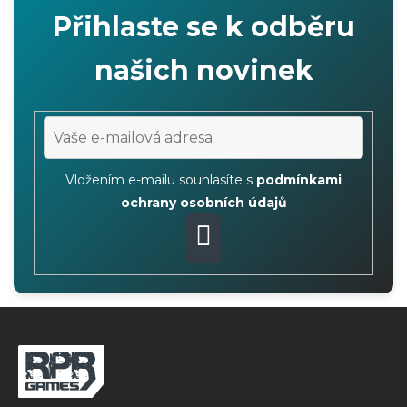
i
Přihlaste se k odběru
s
u
našich novinek
Vložením e-mailu souhlasíte s
podmínkami
ochrany osobních údajů
PŘIHLÁSIT
SE
Z
á
p
a