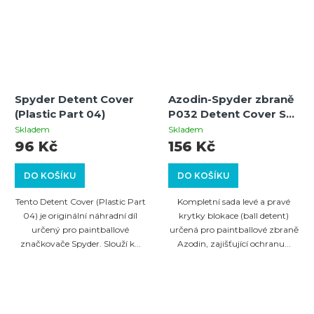
Spyder Detent Cover
Azodin-Spyder zbraně
(Plastic Part 04)
P032 Detent Cover Set
(l+r) – sada krytek
Skladem
Skladem
blokace kuliček
96 Kč
156 Kč
DO KOŠÍKU
DO KOŠÍKU
Tento Detent Cover (Plastic Part
Kompletní sada levé a pravé
04) je originální náhradní díl
krytky blokace (ball detent)
určený pro paintballové
určená pro paintballové zbraně
značkovače Spyder. Slouží k...
Azodin, zajišťující ochranu...