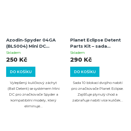
Azodin-Spyder 04GA
Planet Eclipse Detent
(BLS004) Mini DC
Parts Kit – sada
w/Ball Bearing &
blokací dvojího nabití
Skladem
Skladem
Spring – Černý
(10 ks)
250 Kč
290 Kč
(zakřivený)
DO KOŠÍKU
DO KOŠÍKU
Vylepšený kuličkový záchyt
Sada 10 blokací dvojího nabití
(Ball Detent) se systémem Mini
pro značkovače Planet Eclipse.
DC pro značkovače Spyder a
Zajišťuje plynulý chod a
kompatibilní modely, který
zabraňuje nabití více kuliček...
eliminuje...