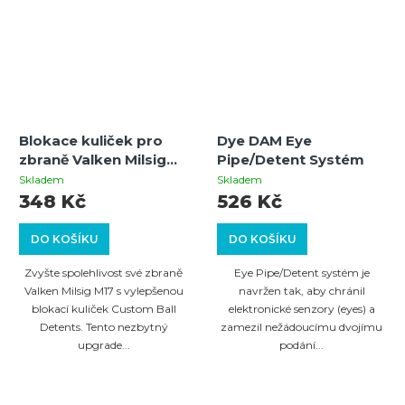
Blokace kuliček pro
Dye DAM Eye
zbraně Valken Milsig
Pipe/Detent Systém
M17 – 6 ks, Custom Ball
Skladem
Skladem
Detents
348 Kč
526 Kč
DO KOŠÍKU
DO KOŠÍKU
Zvyšte spolehlivost své zbraně
Eye Pipe/Detent systém je
Valken Milsig M17 s vylepšenou
navržen tak, aby chránil
blokací kuliček Custom Ball
elektronické senzory (eyes) a
Detents. Tento nezbytný
zamezil nežádoucímu dvojímu
upgrade...
podání...