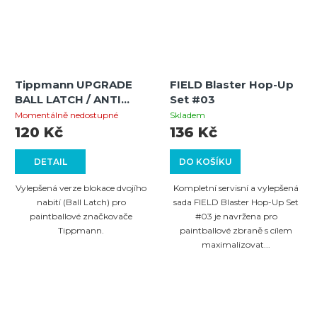
Tippmann UPGRADE
FIELD Blaster Hop-Up
BALL LATCH / ANTI
Set #03
DOUBLE FEED (FA-18) -
Momentálně nedostupné
Skladem
GREEN
120 Kč
136 Kč
DETAIL
DO KOŠÍKU
Vylepšená verze blokace dvojího
Kompletní servisní a vylepšená
nabití (Ball Latch) pro
sada FIELD Blaster Hop-Up Set
paintballové značkovače
#03 je navržena pro
Tippmann.
paintballové zbraně s cílem
maximalizovat...