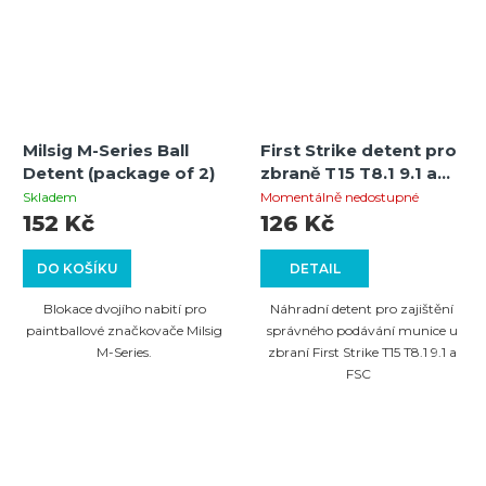
Milsig M-Series Ball
First Strike detent pro
Detent (package of 2)
zbraně T15 T8.1 9.1 a
FSC černý – 1 kus
Skladem
Momentálně nedostupné
152 Kč
126 Kč
DO KOŠÍKU
DETAIL
Blokace dvojího nabití pro
Náhradní detent pro zajištění
paintballové značkovače Milsig
správného podávání munice u
M-Series.
zbraní First Strike T15 T8.1 9.1 a
FSC