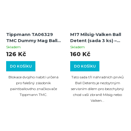
Tippmann TA06329
M17 Milsig-Valken Ball
TMC Dummy Mag Ball
Detent (sada 3 ks) –
Latch
náhradní blokace
Skladem
Skladem
kuliček
126 Kč
160 Kč
DO KOŠÍKU
DO KOŠÍKU
Blokace dvojího nabití určená
Tato sada tří náhradních prvků
pro falešný zásobník
Ball Detents je nezbytným
paintballového značkovače
servisním dílem pro bezchybný
Tippmann TMC.
chod vaší zbraně Milsig nebo
Valken...