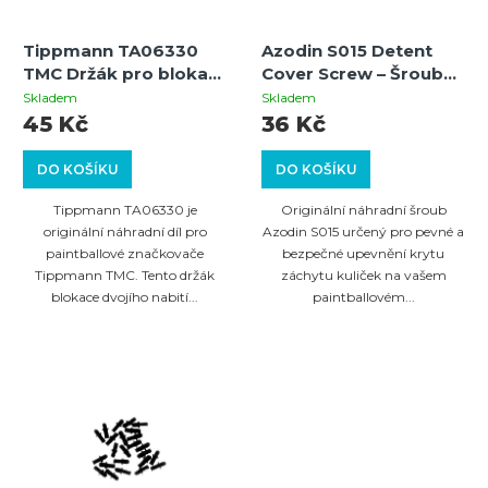
d
p
u
Tippmann TA06330
Azodin S015 Detent
r
k
TMC Držák pro blokaci
Cover Screw – Šroub
o
dvojího nabití
krytu záchytu kuliček
t
Skladem
Skladem
45 Kč
36 Kč
d
ů
u
DO KOŠÍKU
DO KOŠÍKU
k
Tippmann TA06330 je
Originální náhradní šroub
t
originální náhradní díl pro
Azodin S015 určený pro pevné a
paintballové značkovače
bezpečné upevnění krytu
ů
Tippmann TMC. Tento držák
záchytu kuliček na vašem
blokace dvojího nabití...
paintballovém...