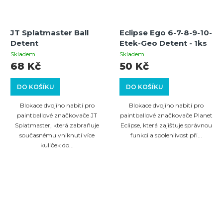
JT Splatmaster Ball
Eclipse Ego 6-7-8-9-10-
Detent
Etek-Geo Detent - 1ks
Skladem
Skladem
68 Kč
50 Kč
DO KOŠÍKU
DO KOŠÍKU
Blokace dvojího nabití pro
Blokace dvojího nabití pro
paintballové značkovače JT
paintballové značkovače Planet
Splatmaster, která zabraňuje
Eclipse, která zajišťuje správnou
současnému vniknutí více
funkci a spolehlivost při...
kuliček do...