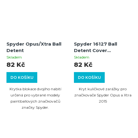
Spyder Opus/Xtra Ball
Spyder 16127 Ball
Detent
Detent Cover
Opus/Xtra 2015
Skladem
Skladem
82 Kč
82 Kč
DO KOŠÍKU
DO KOŠÍKU
Krytka blokace dvojího nabití
Kryt kuličkové zarážky pro
určená pro vybrané modely
značkovače Spyder Opus a Xtra
paintballových značkovačů
2015
značky Spyder.