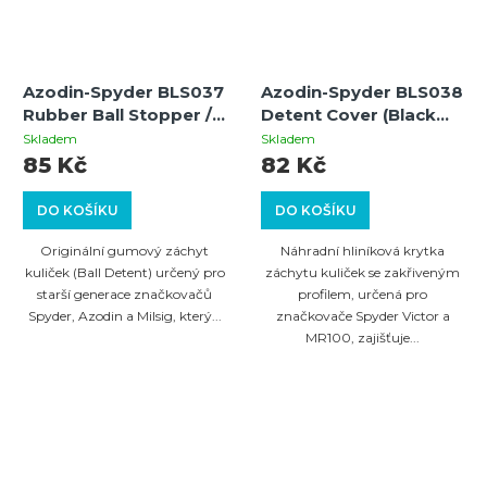
Azodin-Spyder BLS037
Azodin-Spyder BLS038
Rubber Ball Stopper /
Detent Cover (Black
P031 Ball Detent –
curved) – Krytka
Skladem
Skladem
Gumový záchyt kuliček
záchytu kuliček
85 Kč
82 Kč
DO KOŠÍKU
DO KOŠÍKU
Originální gumový záchyt
Náhradní hliníková krytka
kuliček (Ball Detent) určený pro
záchytu kuliček se zakřiveným
starší generace značkovačů
profilem, určená pro
Spyder, Azodin a Milsig, který...
značkovače Spyder Victor a
MR100, zajišťuje...