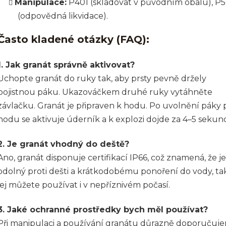
Manipulace:
P401 (skladovat v původním obalu), P5
(odpovědná likvidace).
Často kladené otázky (FAQ):
1. Jak granát správně aktivovat?
Uchopte granát do ruky tak, aby prsty pevně držely
pojistnou páku. Ukazováčkem druhé ruky vytáhněte
závlačku. Granát je připraven k hodu. Po uvolnění páky p
hodu se aktivuje úderník a k explozi dojde za 4–5 sekun
2. Je granát vhodný do deště?
Ano, granát disponuje certifikací IP66, což znamená, že je
odolný proti dešti a krátkodobému ponoření do vody, ta
jej můžete používat i v nepříznivém počasí.
3. Jaké ochranné prostředky bych měl používat?
Při manipulaci a používání granátu důrazně doporučuj