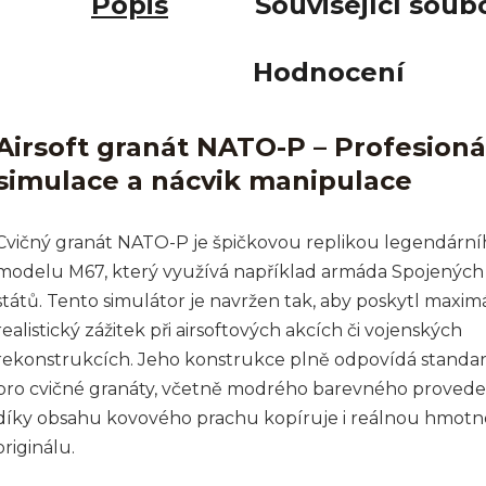
Popis
Související soubo
Hodnocení
Airsoft granát NATO-P – Profesioná
simulace a nácvik manipulace
Cvičný granát NATO-P je špičkovou replikou legendární
modelu M67, který využívá například armáda Spojených
států. Tento simulátor je navržen tak, aby poskytl maxim
realistický zážitek při airsoftových akcích či vojenských
rekonstrukcích. Jeho konstrukce plně odpovídá stand
pro cvičné granáty, včetně modrého barevného proveden
díky obsahu kovového prachu kopíruje i reálnou hmotn
originálu.