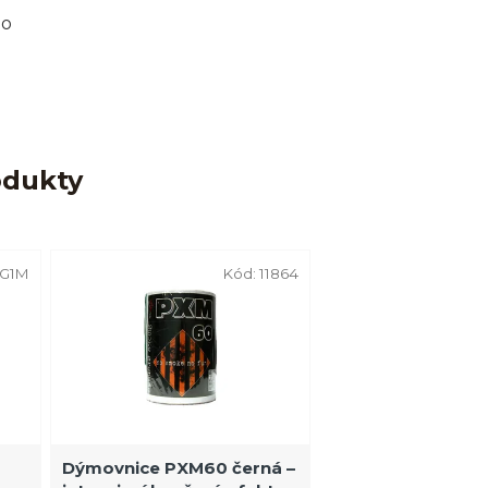
lo
odukty
G1M
Kód:
11864
Dýmovnice PXM60 černá –