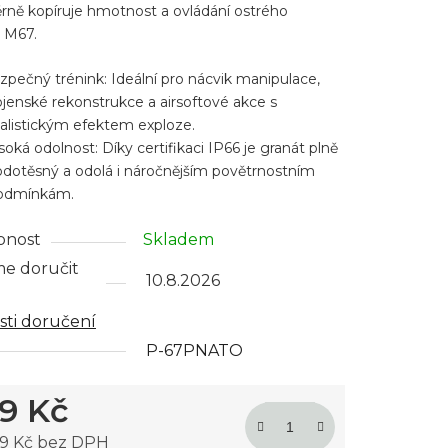
ěrně kopíruje hmotnost a ovládání ostrého
 M67.
zpečný trénink: Ideální pro nácvik manipulace,
ček.
ojenské rekonstrukce a airsoftové akce s
ealistickým efektem exploze.
soká odolnost: Díky certifikaci IP66 je granát plně
odotěsný a odolá i náročnějším povětrnostním
odmínkám.
pnost
Skladem
e doručit
10.8.2026
ti doručení
P-67PNATO
9 Kč
79 Kč bez DPH