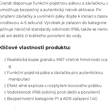
Granát disponuje funkční pojistnou pákou a závlačkou, 
umožňuje bezpečný a autentický nácvik aktivace. Po
vytažení závlačky a uvolnění páky dojde k iniciaci s časo
prodlevou 4–5 sekund. Výrobek je zařazen do kategorie 
splňuje náročné standardy odolnosti IP66, takže se nem
bát ani deště či krátkého ponoření do vody.
Klíčové vlastnosti produktu:
Realistická kopie granátu M67 včetně hmotnosti cca
g
Funkční pojistná páka a závlačka pro autentickou
manipulaci
Efekt silné exploze s rozptylem kovového prášku
Vodotěsnost IP66 (odolný proti dešti a ponoření)
Bezpečnostní kategorie P1 a ADR zařazení 1.4G