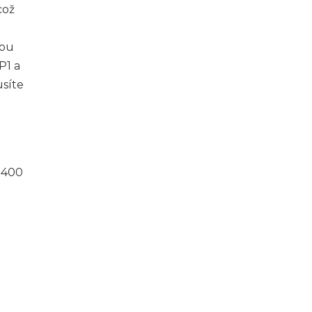
což
vou
P1 a
usíte
 400