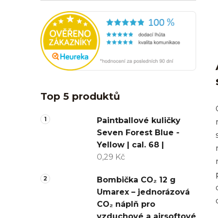
Top 5 produktů
Paintballové kuličky
Seven Forest Blue -
Yellow | cal. 68 |
0,29 Kč
Bombička CO₂ 12 g
Umarex – jednorázová
CO₂ náplň pro
vzduchové a airsoftové