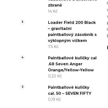
zbraně
14 Kč
Loader Field 200 Black
– gravitační
paintballový zásobník s
výklopným víčkem
73 Kč
Paintballové kuličky cal
.68 Seven Anger
Orange/Yellow-Yellow
0,32 Kč
Paintballové kuličky
cal. 50 – SEVEN FIFTY
0,19 Kč