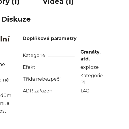
ry (1)
Videa (1)
Diskuze
lní
Doplňkové parametry
Granáty,
Kategorie
atd.
ho
Efekt
exploze
Kategorie
Třída nebezpečí
álně
P1
ADR zařazení
1.4G
ardům
í, a
ost