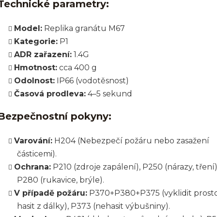
Technické parametry:
Model:
Replika granátu M67
Kategorie:
P1
ADR zařazení:
1.4G
Hmotnost:
cca 400 g
Odolnost:
IP66 (vodotěsnost)
Časová prodleva:
4–5 sekund
Bezpečnostní pokyny:
Varování:
H204 (Nebezpečí požáru nebo zasažení
částicemi).
Ochrana:
P210 (zdroje zapálení), P250 (nárazy, tření)
P280 (rukavice, brýle).
V případě požáru:
P370+P380+P375 (vyklidit prosto
hasit z dálky), P373 (nehasit výbušniny).