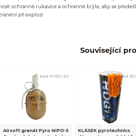
nosit ochranné rukavice a ochranné brýle, aby se předeš
zranění při explozi.
Související pr
Kód:
PYRO-5G
Kód:
RD
Airsoft granát Pyro NIPO-5
KLÁSEK pyrotechnics