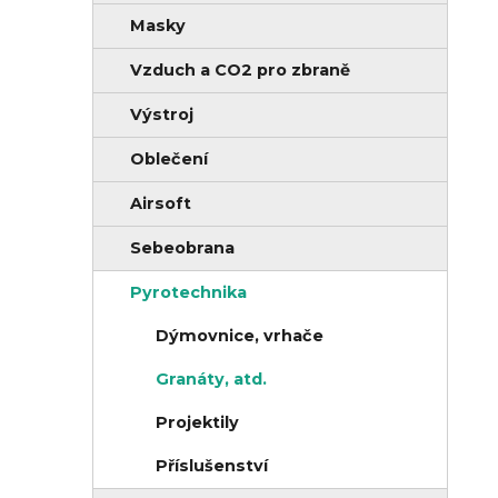
r
Masky
n
i
í
e
Vzduch a CO2 pro zbraně
p
Výstroj
a
Oblečení
n
e
Airsoft
l
Sebeobrana
Pyrotechnika
Dýmovnice, vrhače
Granáty, atd.
Projektily
Příslušenství