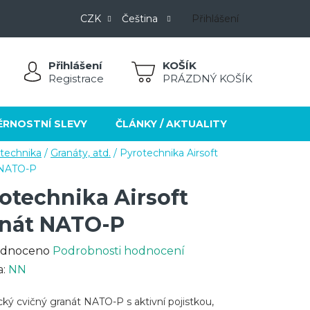
CZK
Čeština
Přihlášení
Přihlášení
NÁKUPNÍ
Registrace
PRÁZDNÝ KOŠÍK
KOŠÍK
ĚRNOSTNÍ SLEVY
ČLÁNKY / AKTUALITY
KONTAKT
technika
/
Granáty, atd.
/
Pyrotechnika Airsoft
 NATO-P
otechnika Airsoft
nát NATO-P
rné
dnoceno
Podrobnosti hodnocení
cení
a:
NN
ktu
ický cvičný granát NATO-P s aktivní pojistkou,