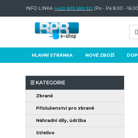
Přejít
INFO LINKA
+420 605 589 521
(Po - Pá 8:00 - 16:00
na
obsah
HLAVNÍ STRÁNKA
NOVÉ ZBOŽÍ
DOP
P
o
K
Přeskočit
Zbraně
s
a
kategorie
t
Příslušenství pro zbraně
t
e
r
Náhradní díly, údržba
g
a
o
Střelivo
n