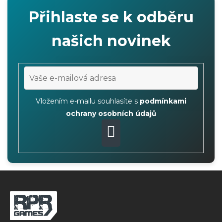
Přihlaste se k odběru
našich novinek
Vložením e-mailu souhlasíte s
podmínkami
ochrany osobních údajů
PŘIHLÁSIT
SE
Z
á
p