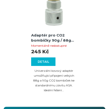
Adaptér pro CO2
bombičky 90g / 88g
na paintballový závit
Momentálně nedostupné
ASA pro zbraně T4E
245 Kč
DETAIL
Univerzální kovový adaptér
umožňující připojení velkých
88g a 90g CO2 bombiček ke
standardnímu závitu ASA.
Ideální řešení...