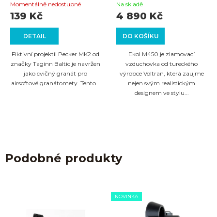
cal.4,5mm
Momentálně nedostupné
Na skladě
139 Kč
4 890 Kč
DETAIL
DO KOŠÍKU
Fiktivní projektil Pecker MK2 od
Ekol M450 je zlamovací
značky Taginn Baltic je navržen
vzduchovka od tureckého
jako cvičný granát pro
výrobce Voltran, která zaujme
airsoftové granátomety. Tento...
nejen svým realistickým
designem ve stylu...
Podobné produkty
NOVINKA