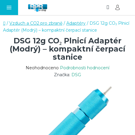
Hledat
NÁ
Přejít
KO
na
obsah
Domů
/
Vzduch a CO2 pro zbraně
/
Adaptéry
/
DSG 12g CO₂ Plnicí
Adaptér (Modrý) – kompaktní čerpací stanice
DSG 12g CO₂ Plnicí Adaptér
(Modrý) – kompaktní čerpací
stanice
Průměrné
Neohodnoceno
Podrobnosti hodnocení
hodnocení
Značka:
DSG
produktu
je
0,0
z
5
hvězdiček.