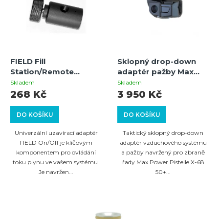
FIELD Fill
Sklopný drop-down
Station/Remote
adaptér pažby Max
On/Off Adapter –
Power Pistelle X-68
Skladem
Skladem
uzavírací adaptér pro
50+ Joules s
268 Kč
3 950 Kč
HPA/CO2
uzamykacím
mechanismem Gen3
DO KOŠÍKU
DO KOŠÍKU
Univerzální uzavírací adaptér
Taktický sklopný drop-down
FIELD On/Off je klíčovým
adaptér vzduchového systému
komponentem pro ovládání
a pažby navržený pro zbraně
toku plynu ve vašem systému.
řady Max Power Pistelle X-68
Je navržen...
50+...