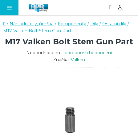
Hledat
NÁ
Přejít
KO
na
obsah
Domů
/
Náhradní díly, údržba
/
Komponenty
/
Díly
/
Ostatní díly
/
M17 Valken Bolt Stem Gun Part
M17 Valken Bolt Stem Gun Part
Průměrné
Neohodnoceno
Podrobnosti hodnocení
hodnocení
Značka:
Valken
produktu
je
0,0
z
5
hvězdiček.