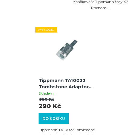
značkovače Tippmann řady X7
Phenom....
VÝPRODEJ
Tippmann TA10022
Tombstone Adaptor
/X7
Skladem
390 Kč
290 Kč
DO KOŠÍKU
Tippmann TA10022 Tombstone