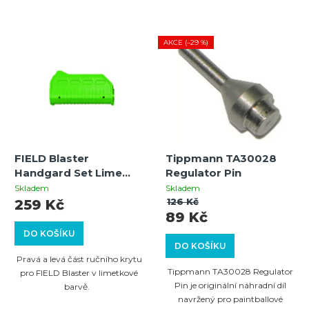
AKCE (–29 %)
FIELD Blaster
Tippmann TA30028
Handgard Set Lime
Regulator Pin
#05
Skladem
Skladem
126 Kč
259 Kč
89 Kč
DO KOŠÍKU
DO KOŠÍKU
Pravá a levá část ručního krytu
Tippmann TA30028 Regulator
pro FIELD Blaster v limetkové
Pin je originální náhradní díl
barvě.
navržený pro paintballové