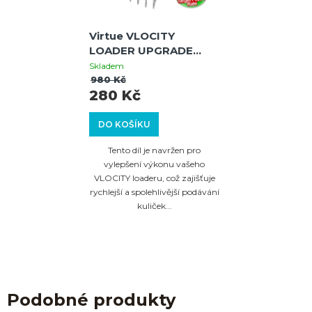
Virtue VLOCITY
LOADER UPGRADE
CHIP
Skladem
980 Kč
280 Kč
DO KOŠÍKU
Tento díl je navržen pro
vylepšení výkonu vašeho
VLOCITY loaderu, což zajišťuje
rychlejší a spolehlivější podávání
kuliček...
Podobné produkty