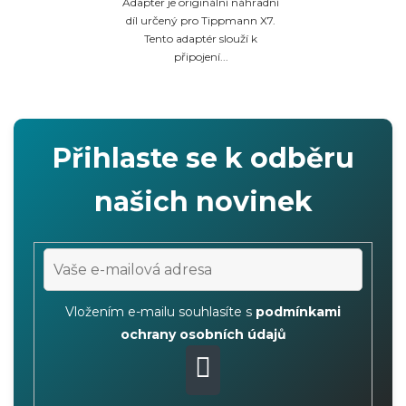
Adapter je originální náhradní
díl určený pro Tippmann X7.
Tento adaptér slouží k
připojení...
Přihlaste se k odběru
našich novinek
Vložením e-mailu souhlasíte s
podmínkami
ochrany osobních údajů
PŘIHLÁSIT