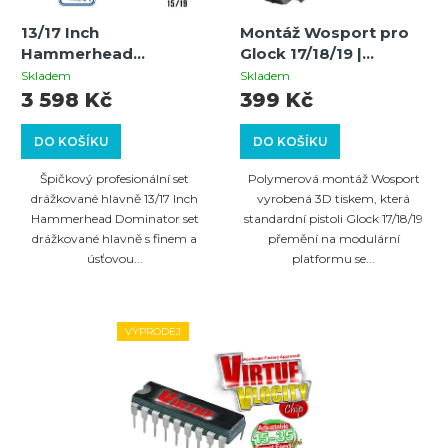
13/17 Inch
Montáž Wosport pro
Hammerhead
Glock 17/18/19 |
Dominator set
Polymerová 3× 22mm
Skladem
Skladem
drážkované hlavně s
RIS lišta | Airsoft / CO₂
3 598 Kč
399 Kč
finem a úsťovou
brzdou Auto Cocker
DO KOŠÍKU
DO KOŠÍKU
Špičkový profesionální set
Polymerová montáž Wosport
drážkované hlavně 13/17 Inch
vyrobená 3D tiskem, která
Hammerhead Dominator set
standardní pistoli Glock 17/18/19
drážkované hlavně s finem a
přemění na modulární
úsťovou...
platformu se...
VÝPRODEJ