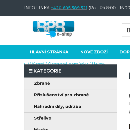
Přejít
INFO LINKA
+420 605 589 521
(Po - Pá 8:00 - 16:00
na
obsah
HLAVNÍ STRÁNKA
NOVÉ ZBOŽÍ
DOP
Domů
/
Výstroj
/
Ochranné pomůcky
/
Helmy
P
o
K
Přeskočit
Zbraně
s
a
kategorie
t
Příslušenství pro zbraně
t
e
r
Náhradní díly, údržba
g
a
o
Střelivo
n
r
Masky