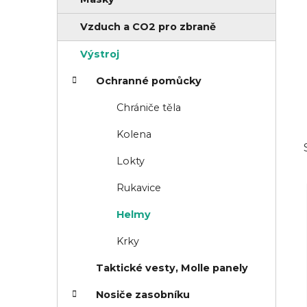
n
i
í
e
Vzduch a CO2 pro zbraně
p
Výstroj
a
Ochranné pomůcky
n
e
Chrániče těla
l
Kolena
Lokty
Rukavice
Helmy
Krky
Taktické vesty, Molle panely
Nosiče zasobníku