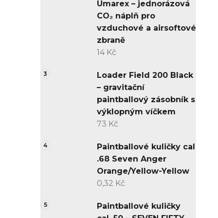
Umarex – jednorázová
CO₂ náplň pro
vzduchové a airsoftové
zbraně
14 Kč
Loader Field 200 Black
– gravitační
paintballový zásobník s
výklopným víčkem
73 Kč
Paintballové kuličky cal
.68 Seven Anger
Orange/Yellow-Yellow
0,32 Kč
Paintballové kuličky