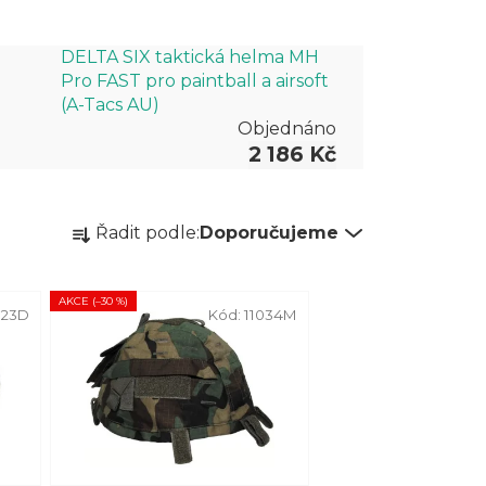
DELTA SIX taktická helma MH
Pro FAST pro paintball a airsoft
(A-Tacs AU)
Objednáno
2 186 Kč
Ř
Řadit podle:
Doporučujeme
a
z
AKCE (–30 %)
e
723D
Kód:
11034M
n
í
p
r