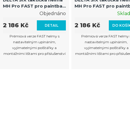
MH Pro FAST pro paintball
MH Pro FAST pro paintb
a airsoft (A-Tacs AU)
a airsoft (Digital
Objednáno
Skla
Woodland)
2 186 Kč
2 186 Kč
DETAIL
DO KOŠÍ
Prémiová verze FAST helmy s
Prémiová verze FAST helmy 
nastavitelným upínáním,
nastavitelným upínáním,
vyjímatelnými polštářky a
vyjímatelnými polštářky a
montážními lištami pro příslušenství
montážními lištami pro přísluše
O
v
l
á
d
a
c