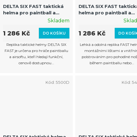
r
DELTA SIX FAST taktická
DELTA SIX FAST taktick
helma pro paintball a
helma pro paintball a
o
airsoft (černá)
airsoft (oliv)
Skladem
Skla
d
u
1 286 Kč
1 286 Kč
DO KOŠÍKU
DO KOŠÍ
k
Replika taktické helmy DELTA SIX
Lehká a odolná replika FAST hel
t
FAST je určena pro hráče paintballu
montážními lištami a vnitřn
a airsoftu, kteří hledají funkční,
polstrováním pro pohodlné noš
ů
cenově dostupnou...
během paintballu nebo...
Kód:
5500D
Kód:
5
DELTA SIX taktická helma
DELTA SIX taktická hel