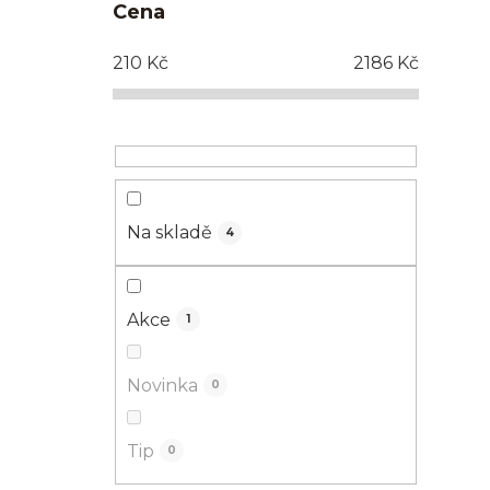
Cena
210
Kč
2186
Kč
Na skladě
4
Akce
1
Novinka
0
Tip
0