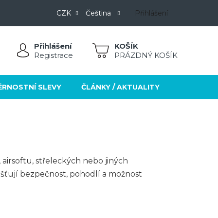
CZK
Čeština
Přihlášení
Přihlášení
NÁKUPNÍ
Registrace
PRÁZDNÝ KOŠÍK
KOŠÍK
ĚRNOSTNÍ SLEVY
ČLÁNKY / AKTUALITY
KONTAKT
 airsoftu, střeleckých nebo jiných
jišťují bezpečnost, pohodlí a možnost