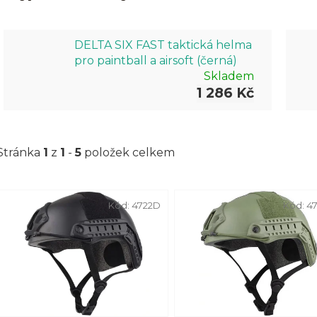
DELTA SIX FAST taktická helma
pro paintball a airsoft (černá)
Skladem
1 286 Kč
Stránka
1
z
1
-
5
položek celkem
V
Kód:
4722D
Kód:
4
ý
p
i
s
p