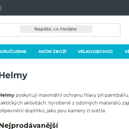
)
ORUČUJEME
AKČNÍ ZBOŽÍ
VELKOOBCHOD
V
Helmy
Helmy
poskytují maximální ochranu hlavy při paintballu,
taktických aktivitách. Vyrobené z odolných materiálů za
připevnění doplňků, jako jsou kamery či světla.
Nejprodávanější