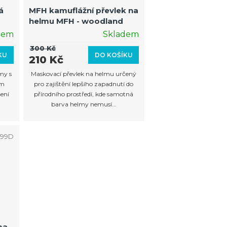
o
á
MFH kamuflážní převlek na
d
helmu MFH - woodland
u
dem
Skladem
k
300 Kč
KU
DO KOŠÍKU
210 Kč
t
my s
Maskovací převlek na helmu určený
ů
ím
pro zajištění lepšího zapadnutí do
ení
přírodního prostředí, kde samotná
barva helmy nemusí...
499D
ma