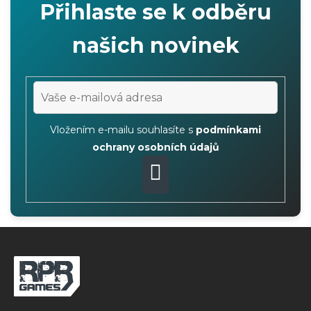
Přihlaste se k odběru
s
u
našich novinek
Vložením e-mailu souhlasíte s
podmínkami
ochrany osobních údajů
PŘIHLÁSIT
SE
Z
á
p
a