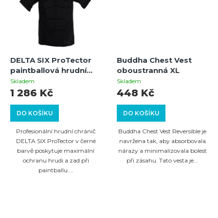
DELTA SIX ProTector
Buddha Chest Vest
paintballová hrudní
oboustranná XL
ochrana černá S/M
Skladem
Skladem
1 286 Kč
448 Kč
DO KOŠÍKU
DO KOŠÍKU
Profesionální hrudní chránič
Buddha Chest Vest Reversible je
DELTA SIX ProTector v černé
navržena tak, aby absorbovala
barvě poskytuje maximální
nárazy a minimalizovala bolest
ochranu hrudi a zad při
při zásahu. Tato vesta je...
paintballu....