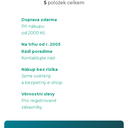
5
položek celkem
O
v
Doprava zdarma
l
Při nákupu
á
od 2000 Kč.
d
a
Na trhu od r. 2005
c
Rádi poradíme
í
Kontaktujte nás!
p
Nákup bez rizika
r
Jsme ověřený
v
a bezpečný e-shop.
k
Věrnostní slevy
y
Pro registrované
v
zákazníky.
ý
p
i