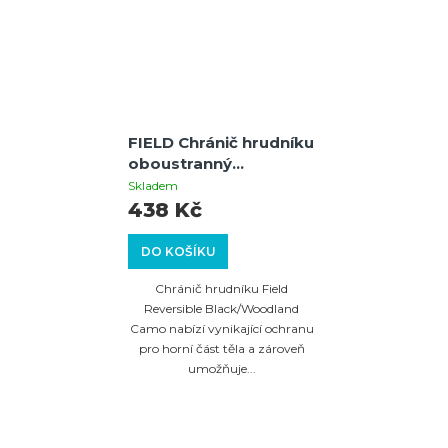
FIELD Chránič hrudníku
oboustranný
Black/Woodland Camo
Skladem
M/L
438 Kč
DO KOŠÍKU
Chránič hrudníku Field
Reversible Black/Woodland
Camo nabízí vynikající ochranu
pro horní část těla a zároveň
umožňuje...