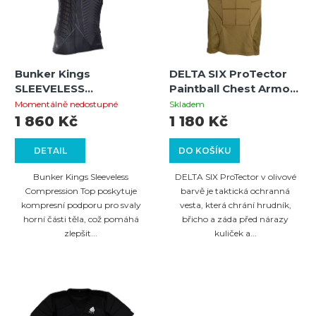
i
o
s
d
p
u
Bunker Kings
DELTA SIX ProTector
r
k
SLEEVELESS
Paintball Chest Armor
o
COMPRESSION TOP - L
(Olive) L/XL – taktická
t
Momentálně nedostupné
Skladem
ochranná vesta pro
1 860 Kč
1 180 Kč
d
ů
paintball a airsoft
u
DETAIL
DO KOŠÍKU
k
Bunker Kings Sleeveless
DELTA SIX ProTector v olivové
t
Compression Top poskytuje
barvě je taktická ochranná
kompresní podporu pro svaly
vesta, která chrání hrudník,
ů
horní části těla, což pomáhá
břicho a záda před nárazy
zlepšit...
kuliček a...