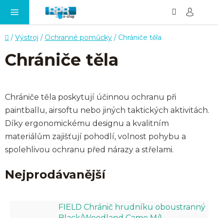
Hledat
NÁ
Přejít
KO
na
obsah
Domů
/
Výstroj
/
Ochranné pomůcky
/
Chrániče těla
Chrániče těla
Chrániče těla poskytují účinnou ochranu při
paintballu, airsoftu nebo jiných taktických aktivitách.
Díky ergonomickému designu a kvalitním
materiálům zajišťují pohodlí, volnost pohybu a
spolehlivou ochranu před nárazy a střelami.
Nejprodávanější
FIELD Chránič hrudníku oboustranný
Black/Woodland Camo M/L