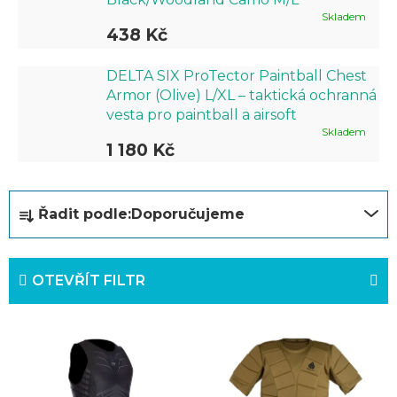
Skladem
438 Kč
DELTA SIX ProTector Paintball Chest
Armor (Olive) L/XL – taktická ochranná
vesta pro paintball a airsoft
Skladem
1 180 Kč
Ř
Řadit podle:
Doporučujeme
a
z
OTEVŘÍT FILTR
e
n
V
í
ý
p
p
r