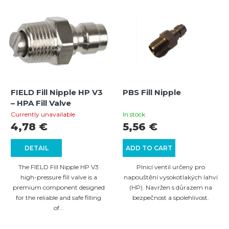
L
c
i
t
s
s
t
o
o
r
f
t
FIELD Fill Nipple HP V3
PBS Fill Nipple
p
i
– HPA Fill Valve
r
n
Currently unavailable
In stock
4,78 €
5,56 €
o
g
d
DETAIL
ADD TO CART
u
The FIELD Fill Nipple HP V3
Plnicí ventil určený pro
c
high-pressure fill valve is a
napouštění vysokotlakých lahví
premium component designed
(HP). Navržen s důrazem na
t
for the reliable and safe filling
bezpečnost a spolehlivost.
s
of...