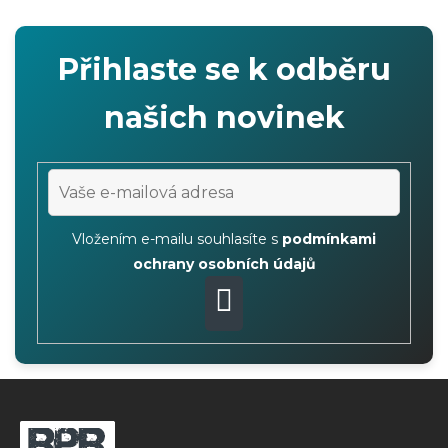
s
Přihlaste se k odběru
našich novinek
Vložením e-mailu souhlasíte s
podmínkami
ochrany osobních údajů
PŘIHLÁSIT
SE
F
o