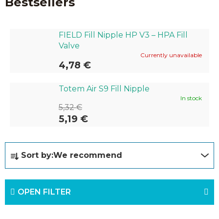
Bestsellers
FIELD Fill Nipple HP V3 – HPA Fill
Valve
Currently unavailable
4,78 €
Totem Air S9 Fill Nipple
In stock
5,32 €
5,19 €
P
Sort by:
We recommend
r
o
OPEN FILTER
d
u