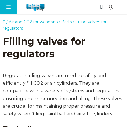
Search
SH
Skip
CA
to
content
Home
/
Air and CO2 for weapons
/
Parts
/
Filling valves for
regulators
Filling valves for
regulators
Regulator filling valves are used to safely and
efficiently fill CO2 or air cylinders. They are
compatible with a variety of systems and regulators,
ensuring proper connection and filling. These valves
are crucial for maintaining proper pressure and
safety when filling paintball and airsoft cylinders.