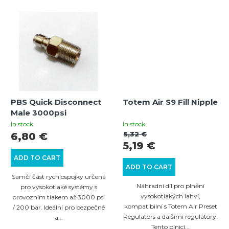
PBS Quick Disconnect
Totem Air S9 Fill Nipple
Male 3000psi
In stock
In stock
5,32 €
6,80 €
5,19 €
ADD TO CART
ADD TO CART
Samčí část rychlospojky určená
Náhradní díl pro plnění
pro vysokotlaké systémy s
vysokotlakých lahví,
provozním tlakem až 3000 psi
kompatibilní s Totem Air Preset
/ 200 bar. Ideální pro bezpečné
Regulators a dalšími regulátory.
a...
Tento plnicí...