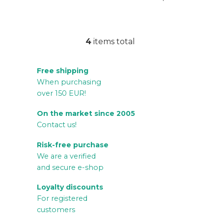
4
items total
L
i
Free shipping
s
When purchasing
t
over 150 EUR!
i
n
On the market since 2005
g
Contact us!
c
Risk-free purchase
o
We are a verified
n
and secure e-shop
t
r
Loyalty discounts
For registered
o
customers
l