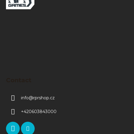
o
t
e
r
Contact
info
@
rprshop.cz
+420603843000