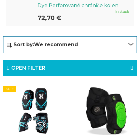
Dye Perforované chrániče kolen
In stock
72,70 €
P
Sort by:
We recommend
r
o
OPEN FILTER
d
u
L
c
SALE
i
t
s
s
t
o
o
r
f
t