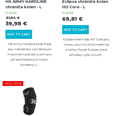
HK ARMY HARDLINE
Eclipse chrániče kolen
p
i
chrániče kolen - L
HD Core - L
r
n
In stock
In stock
61,54 €
69,81 €
o
g
39,98 €
d
ADD TO CART
ADD TO CART
u
Eclipse Knee Pads HD Core jsou
c
HK Army Hardline Knee Pads
novou verzí chráničů kolen od
jsou nákoleníky navržené pro
značky Planet Eclipse, které
t
maximální pohodlí a ochranu
přinášejí vyšší úroveň...
s
při paintballových hrách.
Vyrobeny z...
AKCE (–30 %)