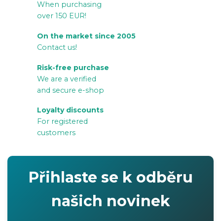
When purchasing
t
over 150 EUR!
i
n
On the market since 2005
g
Contact us!
c
Risk-free purchase
o
We are a verified
n
and secure e-shop
t
r
Loyalty discounts
For registered
o
customers
l
s
Přihlaste se k odběru
našich novinek