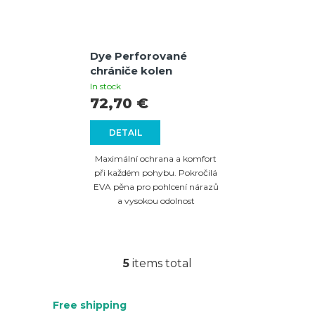
Dye Perforované
chrániče kolen
In stock
72,70 €
DETAIL
Maximální ochrana a komfort
při každém pohybu. Pokročilá
EVA pěna pro pohlcení nárazů
a vysokou odolnost
5
items total
L
i
Free shipping
s