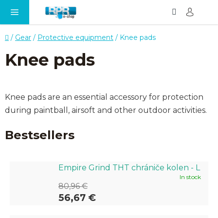
Search
SH
Skip
CA
to
content
Home
/
Gear
/
Protective equipment
/
Knee pads
Knee pads
Knee pads are an essential accessory for protection
during paintball, airsoft and other outdoor activities.
Bestsellers
Empire Grind THT chrániče kolen - L
In stock
80,96 €
56,67 €