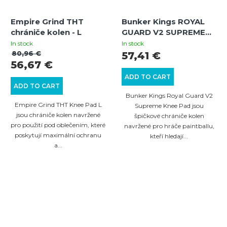
Empire Grind THT
Bunker Kings ROYAL
chrániče kolen - L
GUARD V2 SUPREME
chrániče kolen - L
In stock
In stock
80,96 €
57,41 €
56,67 €
ADD TO CART
ADD TO CART
Bunker Kings Royal Guard V2
Empire Grind THT Knee Pad L
Supreme Knee Pad jsou
jsou chrániče kolen navržené
špičkové chrániče kolen
pro použití pod oblečením, které
navržené pro hráče paintballu,
poskytují maximální ochranu
kteří hledají...
a...