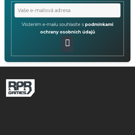
Vložením e-mailu souhlasíte s
podmínkami
ochrany osobních údajů
PŘIHLÁSIT
SE
F
o
o
t
e
r