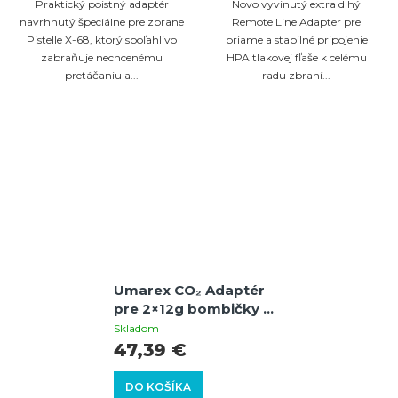
Praktický poistný adaptér
Novo vyvinutý extra dlhý
navrhnutý špeciálne pre zbrane
Remote Line Adapter pre
Pistelle X-68, ktorý spoľahlivo
priame a stabilné pripojenie
zabraňuje nechcenému
HPA tlakovej fľaše k celému
pretáčaniu a...
radu zbraní...
Umarex CO₂ Adaptér
pre 2×12g bombičky —
redukcia namiesto
Skladom
88g CO₂ s 8ks
47,39 €
bombičiek v balení
DO KOŠÍKA