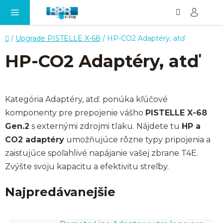
Hľadať
NÁ
Prejsť
KO
na
obsah
Domov
/
Upgrade PISTELLE X-68
/
HP-CO2 Adaptéry, atď
HP-CO2 Adaptéry, atď
Kategória Adaptéry, atď. ponúka kľúčové
komponenty pre prepojenie vášho
PISTELLE X-68
Gen.2
s externými zdrojmi tlaku. Nájdete tu
HP a
CO2 adaptéry
umožňujúce rôzne typy pripojenia a
zaisťujúce spoľahlivé napájanie vašej zbrane T4E.
Zvýšte svoju kapacitu a efektivitu streľby.
Najpredávanejšie