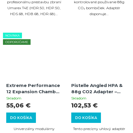
profesionálnu prestavbu zbraní
kontrolované používanie 88g
Umarex T4E (HDR.50, HDP.50,
CO₂ bombičiek. Adaptér
HDS.68, HDB.68, HDR.68)...
disponuje...
NOVINKA
ODPORÚČAME
Extreme Performance
Pistelle Angled HPA &
12 Expansion Chamber
88g CO2 Adapter –
pre CO2 atomizér a
uhlový adaptér pre
Skladom
Skladom
HPA volumizer
vzduchové fľaše aj 88g
55,06 €
102,53 €
bombičky
DO KOŠÍKA
DO KOŠÍKA
Univerzálny modulárny
Tento precízny uhlový adaptér