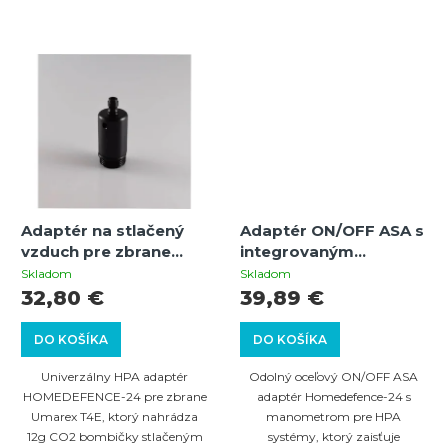
Adaptér na stlačený
Adaptér ON/OFF ASA s
vzduch pre zbrane
integrovaným
Umarex T4E
manometrom pre HPA
Skladom
Skladom
vzduchové fľaše –
32,80 €
39,89 €
rýchle odvzdušnenie a
kontrola tlaku
DO KOŠÍKA
DO KOŠÍKA
Univerzálny HPA adaptér
Odolný oceľový ON/OFF ASA
HOMEDEFENCE-24 pre zbrane
adaptér Homedefence-24 s
Umarex T4E, ktorý nahrádza
manometrom pre HPA
12g CO2 bombičky stlačeným
systémy, ktorý zaisťuje