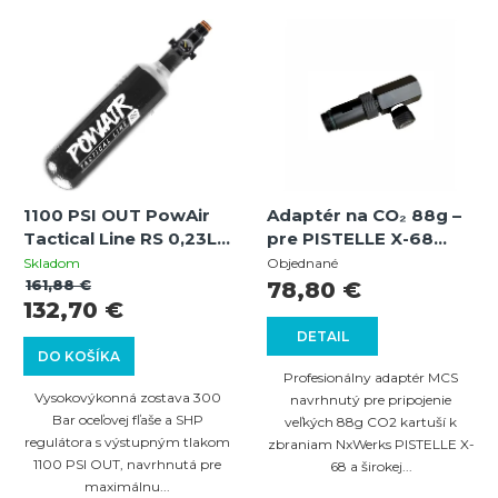
V
i
ý
e
p
p
i
r
s
o
p
d
1100 PSI OUT PowAir
Adaptér na CO₂ 88g –
r
u
Tactical Line RS 0,23L /
pre PISTELLE X-68
o
15ci HP systém 300
(MCS)
k
Skladom
Objednané
Bar s regulátorom SHP
161,88 €
78,80 €
d
t
132,70 €
MaxReg
u
o
DETAIL
DO KOŠÍKA
k
v
Profesionálny adaptér MCS
t
Vysokovýkonná zostava 300
navrhnutý pre pripojenie
Bar oceľovej fľaše a SHP
veľkých 88g CO2 kartuší k
o
regulátora s výstupným tlakom
zbraniam NxWerks PISTELLE X-
v
1100 PSI OUT, navrhnutá pre
68 a širokej...
maximálnu...