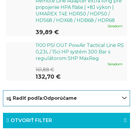
Remote Line Adapter extra long pre
pripojenie HPA fľaše | +8J výkon |
UMAREX T4E HDR50 / HDP50 /
HDS68 / HDX68 / HDB68 / HDR68
Skladom
39,89 €
1100 PSI OUT PowAir Tactical Line RS
0,23L / 15ci HP systém 300 Bar s
regulátorom SHP MaxReg
Skladom
161,88 €
132,70 €
R
Radiť podľa:
Odporúčame
a
d
OTVORIŤ FILTER
e
n