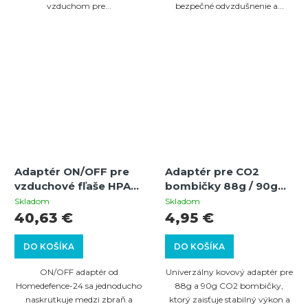
vzduchom pre...
bezpečné odvzdušnenie a...
Adaptér ON/OFF pre
Adaptér pre CO2
vzduchové fľaše HPA
bombičky 88g / 90g
vhodné pre zbrane
pre paintball,
Skladom
Skladom
Umarex T4E
vzduchovky a zbrane
40,63 €
4,95 €
T4E
DO KOŠÍKA
DO KOŠÍKA
ON/OFF adaptér od
Univerzálny kovový adaptér pre
Homedefence-24 sa jednoducho
88g a 90g CO2 bombičky,
naskrutkuje medzi zbraň a
ktorý zaisťuje stabilný výkon a