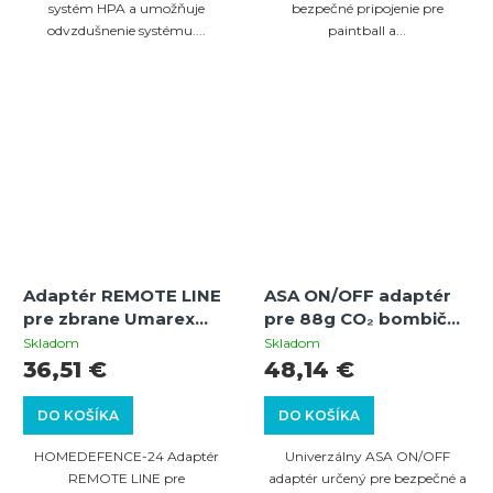
systém HPA a umožňuje
bezpečné pripojenie pre
odvzdušnenie systému....
paintball a...
Adaptér REMOTE LINE
ASA ON/OFF adaptér
pre zbrane Umarex
pre 88g CO₂ bombičky
T4E
s manometrom — pre
Skladom
Skladom
zbrane na osobnú
36,51 €
48,14 €
ochranu aj paintball
DO KOŠÍKA
DO KOŠÍKA
HOMEDEFENCE-24 Adaptér
Univerzálny ASA ON/OFF
REMOTE LINE pre
adaptér určený pre bezpečné a