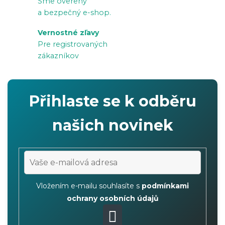
Sme overený
r
a bezpečný e-shop.
v
Vernostné zľavy
k
Pre registrovaných
y
zákazníkov
v
ý
p
Přihlaste se k odběru
i
s
našich novinek
u
Vložením e-mailu souhlasíte s
podmínkami
ochrany osobních údajů