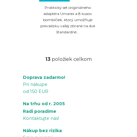
Praktický set originálneho
adaptéra Umarex a 8 kusov
bombičiek, ktorý umožňuje
prevádzku vašej zbrane na dve
štandardné...
13
položiek celkom
O
v
Doprava zadarmo!
l
Pri nákupe
á
od 150 EUR
d
a
Na trhu od r. 2005
c
Radi poradíme
i
Kontaktujte nás!
e
Nákup bez rizika
p