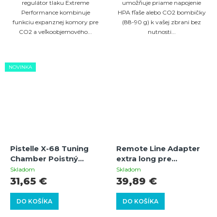
regulátor tlaku Extreme
umožňuje priame napojenie
Performance kombinuje
HPA fľaše alebo CO2 bombičky
funkciu expanznej komory pre
(88-90 g) k vašej zbrani bez
CO2 a veľkoobjemového...
nutnosti...
NOVINKA
Pistelle X-68 Tuning
Remote Line Adapter
Chamber Poistný
extra long pre
aretačný adaptér
pripojenie HPA fľaše |
Skladom
Skladom
+8J výkon | UMAREX
31,65 €
39,89 €
T4E HDR50 / HDP50 /
HDS68 / HDX68 /
DO KOŠÍKA
DO KOŠÍKA
HDB68 / HDR68