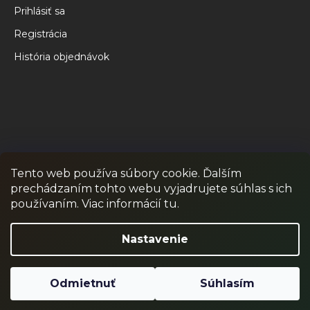
Prihlásiť sa
Registrácia
História objednávok
Tento web používa súbory cookie. Ďalším
prechádzaním tohto webu vyjadrujete súhlas s ich
RPR GAMES
PAINTBALL
JUNIOR PAINTBALL
používaním. Viac informácií tu.
Odstúpiť od zmluvy
Nastavenie
Odmietnuť
Súhlasím
Vytvoril Shoptet
Copyright 2026
RPR SHOP
. Všetky práva vyhradené.