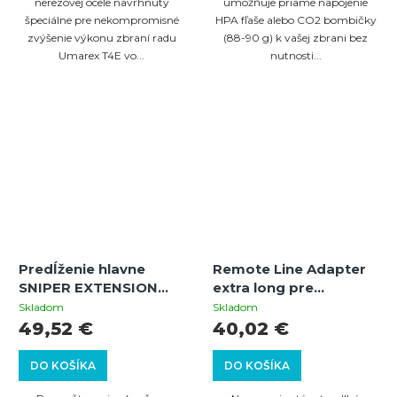
nerezovej ocele navrhnutý
umožňuje priame napojenie
špeciálne pre nekompromisné
HPA fľaše alebo CO2 bombičky
zvýšenie výkonu zbraní radu
(88-90 g) k vašej zbrani bez
Umarex T4E vo...
nutnosti...
Predĺženie hlavne
Remote Line Adapter
SNIPER EXTENSION
extra long pre
pre Umarex T4E cal.50
pripojenie HPA fľaše |
Skladom
Skladom
GEN1 GEN2 – závit 15x1,
+8J výkon | UMAREX
49,52 €
40,02 €
dĺžka 20 cm
T4E HDR50 / HDP50 /
HDS68 / HDX68 /
DO KOŠÍKA
DO KOŠÍKA
HDB68 / HDR68