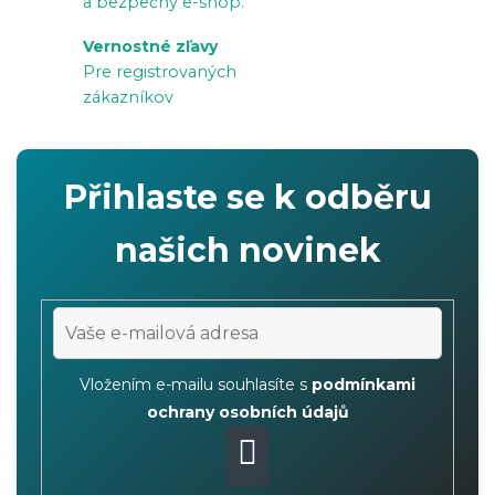
a bezpečný e-shop.
v
Vernostné zľavy
k
Pre registrovaných
y
zákazníkov
v
ý
p
Přihlaste se k odběru
i
s
našich novinek
u
Vložením e-mailu souhlasíte s
podmínkami
ochrany osobních údajů
PŘIHLÁSIT