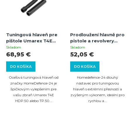
Tuningová hlaveň pre
Prodloužení hlavně pro
pištole Umarex T4E
pistole a revolvery
HDP.50 | TP.50
Umarex T4E cal.50 /
Skladom
Skladom
COMPACT so závitom
30J+ GEN1 GEN2
68,95 €
52,05 €
a nástavcom
DO KOŠÍKA
DO KOŠÍKA
Oceľová tuningová hlaveň od
Homedefence-24 dlouhý
značky HomeDefence-24 je
nástavec pro tuningovou
špičkovým vylepšením pre
hlaveň s extrémní přesností a
vašu zbraň Umarex T4E
zvýšeným výkonem, ideální pro
HDP.50 alebo TP.50...
rychlou a...