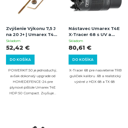
i
r
s
o
p
d
Zvýšenie Výkonu 7,5 J
Nástavec Umarex T4E
r
u
na 20 J+ | Umarex T4E
X-Tracer 68 s UV a
o
HDP.50 COMPACT |
zábleskovými LED pre
k
Skladom
Skladom
POWERKIT.50
HDX 68 a TX 68
52,42 €
80,61 €
d
t
u
o
DO KOŠÍKA
DO KOŠÍKA
k
v
POWERKIT.50 je jednoduchý,
X-Tracer 68 pre nasvietenie TRB
t
avšak dokonalý upgrade od
guličiek kalibru .68 a realistický
HOMEDEFENCE-24 pre
výstrel z HDX 68 a TX 68
o
plynové pištole Umarex T4E
v
HDP.50 Compact. Zvyšuje...