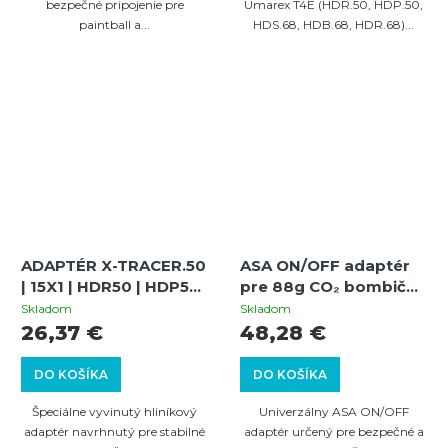
bezpečné pripojenie pre
Umarex T4E (HDR.50, HDP.50,
paintball a...
HDS.68, HDB.68, HDR.68)...
ADAPTÉR X-TRACER.50
ASA ON/OFF adaptér
| 15X1 | HDR50 | HDP50
pre 88g CO₂ bombičky
| HDP50 COMPACT
s manometrom — pre
Skladom
Skladom
zbrane na osobnú
26,37 €
48,28 €
ochranu aj paintball
DO KOŠÍKA
DO KOŠÍKA
Špeciálne vyvinutý hliníkový
Univerzálny ASA ON/OFF
adaptér navrhnutý pre stabilné
adaptér určený pre bezpečné a