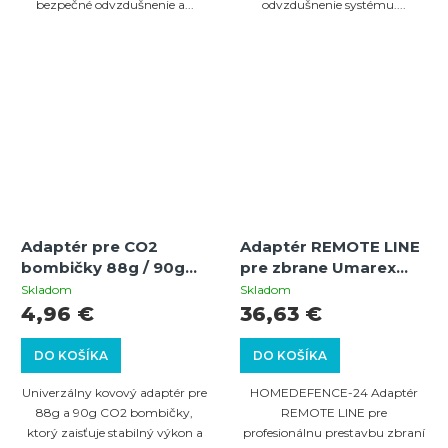
bezpečné odvzdušnenie a...
odvzdušnenie systému....
Adaptér pre CO2
Adaptér REMOTE LINE
bombičky 88g / 90g
pre zbrane Umarex
pre paintball,
T4E
Skladom
Skladom
vzduchovky a zbrane
4,96 €
36,63 €
T4E
DO KOŠÍKA
DO KOŠÍKA
Univerzálny kovový adaptér pre
HOMEDEFENCE-24 Adaptér
88g a 90g CO2 bombičky,
REMOTE LINE pre
ktorý zaisťuje stabilný výkon a
profesionálnu prestavbu zbraní