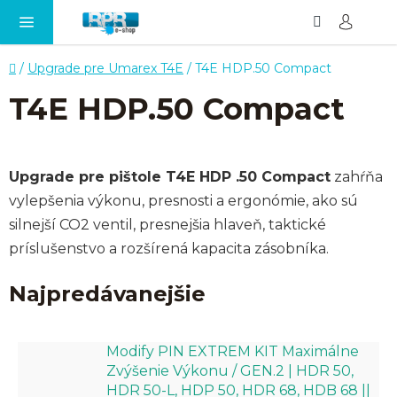
Hľadať
NÁ
Prejsť
KO
na
obsah
Domov
/
Upgrade pre Umarex T4E
/
T4E HDP.50 Compact
T4E HDP.50 Compact
Upgrade pre pištole T4E HDP .50 Compact
zahŕňa
vylepšenia výkonu, presnosti a ergonómie, ako sú
silnejší CO2 ventil, presnejšia hlaveň, taktické
príslušenstvo a rozšírená kapacita zásobníka.
Najpredávanejšie
Modify PIN EXTREM KIT Maximálne
Zvýšenie Výkonu / GEN.2 | HDR 50,
HDR 50-L, HDP 50, HDR 68, HDB 68 ||