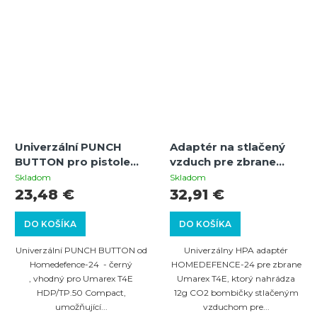
Univerzální PUNCH
Adaptér na stlačený
BUTTON pro pistole
vzduch pre zbrane
Umarex T4E
Umarex T4E
Skladom
Skladom
HDP/TP.50 COMPACT -
23,48 €
32,91 €
černý
DO KOŠÍKA
DO KOŠÍKA
Univerzální PUNCH BUTTON od
Univerzálny HPA adaptér
Homedefence-24 - černý
HOMEDEFENCE-24 pre zbrane
, vhodný pro Umarex T4E
Umarex T4E, ktorý nahrádza
HDP/TP.50 Compact,
12g CO2 bombičky stlačeným
umožňující...
vzduchom pre...