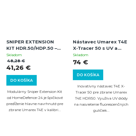
SNIPER EXTENSION
Nástavec Umarex T4E
KIT HDR.50/HDP.50 –
X-Tracer 50 s UV a
predĺženie hlavne pre
zábleskovými LED pre
Skladom
Skladom
Umarex T4E cal.50 |
HDR 50
48,28 €
74 €
41,26 €
oceľ 12 cm | závit 15×1 |
vnútorný priemer 12,7
DO KOŠÍKA
mm
DO KOŠÍKA
Inovatívny nástavec T4E X-
Modulárny Sniper Extension Kit
Tracer 50 pre zbrane Umarex
od HomeDefence-24 je špičkové
T4E HDR50. Využíva UV diódy
predĺženie hlavne navrhnuté pre
na nasvietenie fluorescenčných
zbrane Umarex T4E v kalibri...
guličiek...