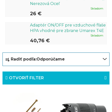
Nerezová Oceľ
Skladom
26 €
Adaptér ON/OFF pre vzduchové fľaše
HPA vhodné pre zbrane Umarex T4E
Skladom
40,76 €
R
Radiť podľa:
Odporúčame
a
d
OTVORIŤ FILTER
e
n
V
i
ý
e
p
p