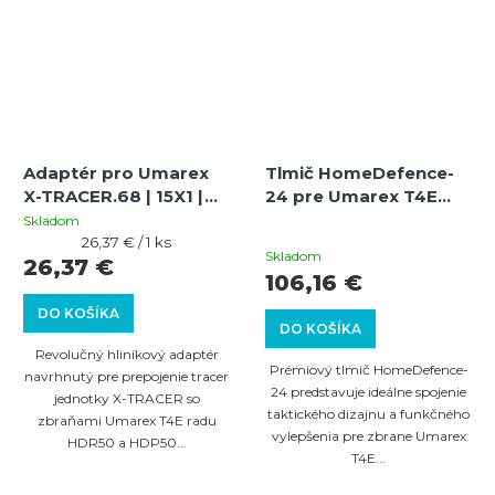
Adaptér pro Umarex
Tlmič HomeDefence-
X-TRACER.68 | 15X1 |
24 pre Umarex T4E
pro CAL.50 GEN1 GEN2
GEN1 / GEN2 – cal.50,
Skladom
Priemerné
Jednotková
závit 15×1, dĺžka 16 cm
26,37 € / 1 ks
Skladom
cena:
26,37 €
hodnotenie
106,16 €
produktu
DO KOŠÍKA
DO KOŠÍKA
je
Revolučný hliníkový adaptér
4,0
Prémiový tlmič HomeDefence-
navrhnutý pre prepojenie tracer
z
24 predstavuje ideálne spojenie
jednotky X-TRACER so
taktického dizajnu a funkčného
5
zbraňami Umarex T4E radu
vylepšenia pre zbrane Umarex
HDR50 a HDP50...
hviezdičiek.
T4E...