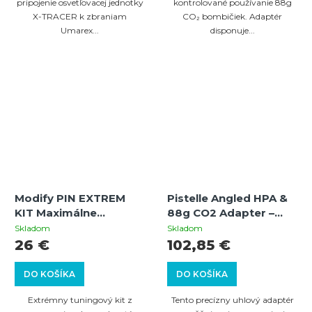
pripojenie osvetľovacej jednotky
kontrolované používanie 88g
X-TRACER k zbraniam
CO₂ bombičiek. Adaptér
Umarex...
disponuje...
Modify PIN EXTREM
Pistelle Angled HPA &
KIT Maximálne
88g CO2 Adapter –
Zvýšenie Výkonu /
uhlový adaptér pre
Skladom
Skladom
GEN.2 | HDR 50, HDR
vzduchové fľaše aj 88g
26 €
102,85 €
50-L, HDP 50, HDR 68,
bombičky
HDB 68 || Nerezová
DO KOŠÍKA
DO KOŠÍKA
Oceľ
Extrémny tuningový kit z
Tento precízny uhlový adaptér