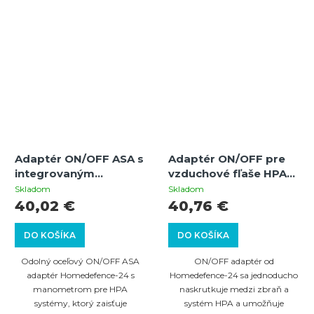
Adaptér ON/OFF ASA s
Adaptér ON/OFF pre
integrovaným
vzduchové fľaše HPA
manometrom pre HPA
vhodné pre zbrane
Skladom
Skladom
vzduchové fľaše –
Umarex T4E
40,02 €
40,76 €
rýchle odvzdušnenie a
kontrola tlaku
DO KOŠÍKA
DO KOŠÍKA
Odolný oceľový ON/OFF ASA
ON/OFF adaptér od
adaptér Homedefence-24 s
Homedefence-24 sa jednoducho
manometrom pre HPA
naskrutkuje medzi zbraň a
systémy, ktorý zaisťuje
systém HPA a umožňuje