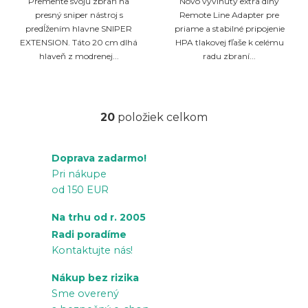
Premeňte svoju zbraň na
Novo vyvinutý extra dlhý
presný sniper nástroj s
Remote Line Adapter pre
predĺžením hlavne SNIPER
priame a stabilné pripojenie
EXTENSION. Táto 20 cm dlhá
HPA tlakovej fľaše k celému
hlaveň z modrenej...
radu zbraní...
20
položiek celkom
O
v
Doprava zadarmo!
l
Pri nákupe
á
od 150 EUR
d
a
Na trhu od r. 2005
c
Radi poradíme
i
Kontaktujte nás!
e
Nákup bez rizika
p
Sme overený
r