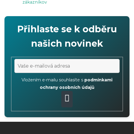
zákazníkov
v
ý
p
Přihlaste se k odběru
i
s
našich novinek
u
Vložením e-mailu souhlasíte s
podmínkami
ochrany osobních údajů
PŘIHLÁSIT
SE
Z