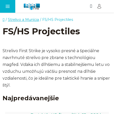
Hľadať
NÁ
Prejsť
KO
na
obsah
Domov
/
Strelivo a Munícia
/
FS/HS Projectiles
FS/HS Projectiles
Strelivo First Strike je vysoko presné a špeciálne
navrhnuté strelivo pre zbrane s technológiou
magfed. Vďaka ich dlhšiemu a stabilnejšiemu letu vo
vzduchu umožňujú väčšiu presnosť na dlhšie
vzdialenosti, čo je ideálne pre taktické hranie a sniper
štýl.
Najpredávanejšie