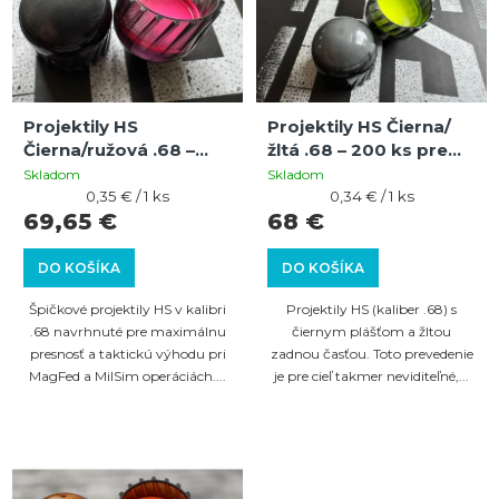
p
p
i
r
s
o
p
d
Projektily HS
Projektily HS Čierna/
r
u
Čierna/ružová .68 –
žltá .68 – 200 ks pre
o
200 ks pre magfed a
magfed a milsim hry
k
Skladom
Skladom
milsim hry
Jednotková
Jednotková
0,35 € / 1 ks
0,34 € / 1 ks
d
t
cena:
cena:
69,65 €
68 €
u
o
DO KOŠÍKA
DO KOŠÍKA
k
v
t
Špičkové projektily HS v kalibri
Projektily HS (kaliber .68) s
.68 navrhnuté pre maximálnu
čiernym plášťom a žltou
o
presnosť a taktickú výhodu pri
zadnou časťou. Toto prevedenie
v
MagFed a MilSim operáciách....
je pre cieľ takmer neviditeľné,...