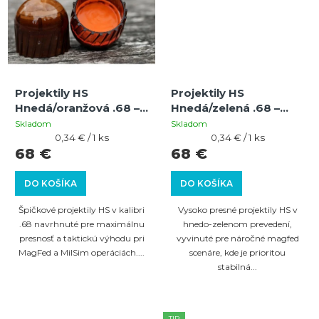
Projektily HS
Projektily HS
Hnedá/oranžová .68 –
Hnedá/zelená .68 –
200 ks pre magfed a
200 ks pre magfed a
Skladom
Skladom
milsig hry
Jednotková
milsim hry
Jednotková
0,34 € / 1 ks
0,34 € / 1 ks
cena:
cena:
68 €
68 €
DO KOŠÍKA
DO KOŠÍKA
Špičkové projektily HS v kalibri
Vysoko presné projektily HS v
.68 navrhnuté pre maximálnu
hnedo-zelenom prevedení,
presnosť a taktickú výhodu pri
vyvinuté pre náročné magfed
MagFed a MilSim operáciách....
scenáre, kde je prioritou
stabilná...
TIP