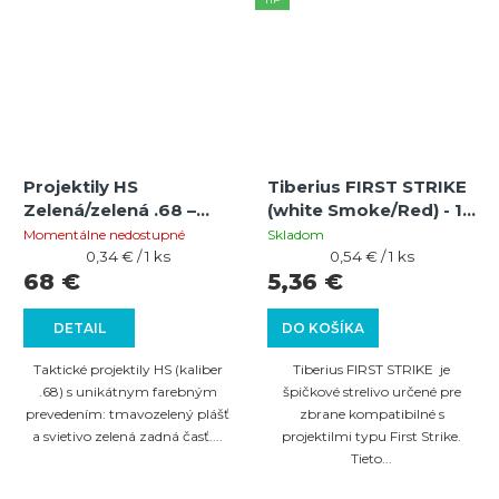
Projektily HS
Tiberius FIRST STRIKE
Zelená/zelená .68 –
(white Smoke/Red) - 10
200 ks pre magfed a
ks
Momentálne nedostupné
Skladom
milsim hry
Jednotková
Jednotková
0,34 € / 1 ks
0,54 € / 1 ks
cena:
cena:
68 €
5,36 €
DETAIL
DO KOŠÍKA
Taktické projektily HS (kaliber
Tiberius FIRST STRIKE je
.68) s unikátnym farebným
špičkové strelivo určené pre
prevedením: tmavozelený plášť
zbrane kompatibilné s
a svietivo zelená zadná časť....
projektilmi typu First Strike.
Tieto...