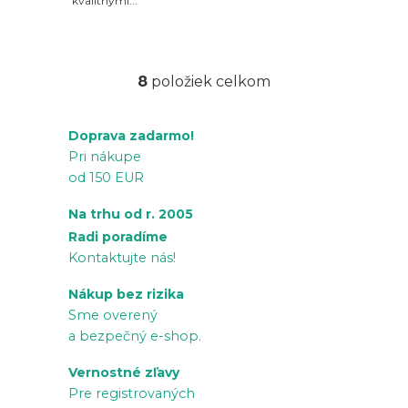
kvalitnými...
8
položiek celkom
O
v
Doprava zadarmo!
l
Pri nákupe
á
od 150 EUR
d
a
Na trhu od r. 2005
c
Radi poradíme
i
Kontaktujte nás!
e
Nákup bez rizika
p
Sme overený
r
a bezpečný e-shop.
v
Vernostné zľavy
k
Pre registrovaných
y