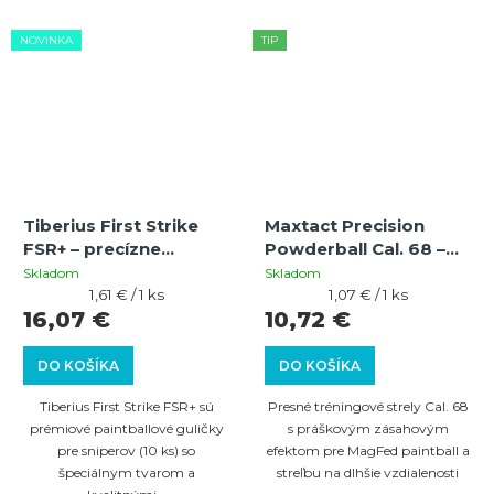
NOVINKA
TIP
Tiberius First Strike
Maxtact Precision
FSR+ – precízne
Powderball Cal. 68 –
paintballové guličky
tréningové strelivo s
Skladom
Skladom
pre sniperov (10 ks)
Jednotková
práškovým efektom
Jednotková
1,61 € / 1 ks
1,07 € / 1 ks
cena:
cena:
16,07 €
10,72 €
(10 ks)
DO KOŠÍKA
DO KOŠÍKA
Tiberius First Strike FSR+ sú
Presné tréningové strely Cal. 68
prémiové paintballové guličky
s práškovým zásahovým
pre sniperov (10 ks) so
efektom pre MagFed paintball a
špeciálnym tvarom a
streľbu na dlhšie vzdialenosti