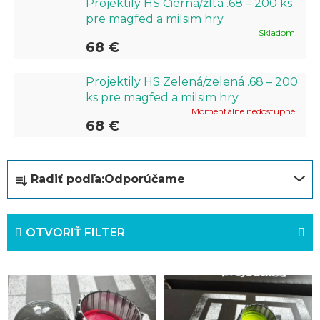
Projektily HS Čierna/žltá .68 – 200 ks
pre magfed a milsim hry
Skladom
68 €
Projektily HS Zelená/zelená .68 – 200
ks pre magfed a milsim hry
Momentálne nedostupné
68 €
R
Radiť podľa:
Odporúčame
a
d
OTVORIŤ FILTER
e
n
V
i
ý
e