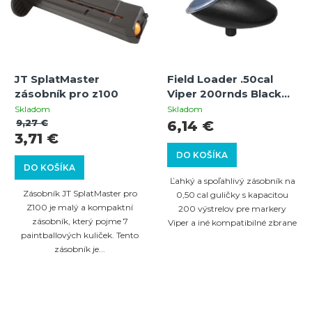
p
p
i
r
s
o
p
d
JT SplatMaster
Field Loader .50cal
r
u
zásobník pro z100
Viper 200rnds Black
o
zásobník pre 0,50cal
k
Skladom
Skladom
paintballové guličky
9,27 €
6,14 €
d
t
3,71 €
pre markery Viper
u
o
DO KOŠÍKA
DO KOŠÍKA
k
v
Ľahký a spoľahlivý zásobník na
t
Zásobník JT SplatMaster pro
0,50 cal guličky s kapacitou
Z100 je malý a kompaktní
200 výstrelov pre markery
o
zásobník, který pojme 7
Viper a iné kompatibilné zbrane
v
paintballových kuliček. Tento
zásobník je...