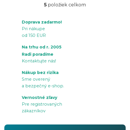
5
položiek celkom
O
v
Doprava zadarmo!
l
Pri nákupe
á
od 150 EUR
d
a
Na trhu od r. 2005
c
Radi poradíme
i
Kontaktujte nás!
e
Nákup bez rizika
p
Sme overený
r
a bezpečný e-shop.
v
Vernostné zľavy
k
Pre registrovaných
y
zákazníkov
v
ý
p