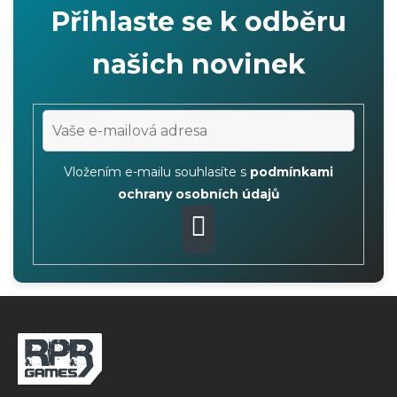
Přihlaste se k odběru
i
s
našich novinek
u
Vložením e-mailu souhlasíte s
podmínkami
ochrany osobních údajů
PŘIHLÁSIT
SE
Z
á
p
ä