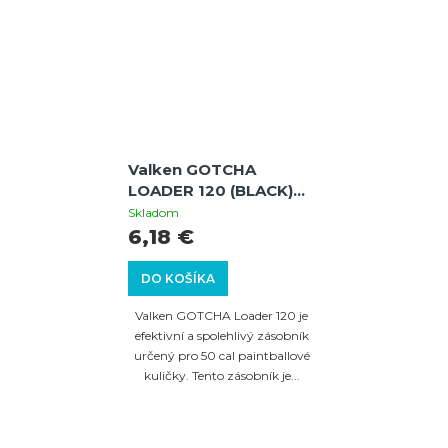
Valken GOTCHA
LOADER 120 (BLACK)
50 CAL
Skladom
6,18 €
DO KOŠÍKA
Valken GOTCHA Loader 120 je
efektivní a spolehlivý zásobník
určený pro 50 cal paintballové
kuličky. Tento zásobník je...