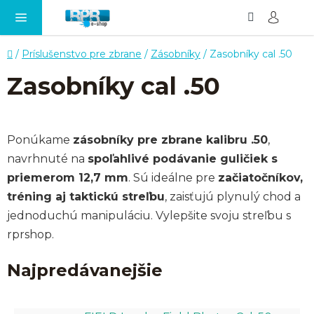
Hľadať
NÁ
Prejsť
KO
na
obsah
Domov
/
Príslušenstvo pre zbrane
/
Zásobníky
/
Zasobníky cal .50
Zasobníky cal .50
Ponúkame
zásobníky pre zbrane kalibru .50
,
navrhnuté na
spoľahlivé podávanie guličiek s
priemerom 12,7 mm
. Sú ideálne pre
začiatočníkov,
tréning aj taktickú streľbu
, zaisťujú plynulý chod a
jednoduchú manipuláciu. Vylepšite svoju streľbu s
rprshop.
Najpredávanejšie