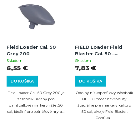
Field Loader Cal. 50
FIELD Loader Field
Grey 200
Blaster Cal. 50 –
zásobník na 100
Skladom
Skladom
guličiek
6,55 €
7,83 €
DO KOŠÍKA
DO KOŠÍKA
Field Loader Cal. 50 Grey 200 je
Odolný nízkoprofilový zásobník
zásobník určený pro
FIELD Loader navrhnutý
paintballové markery ráže .50
špeciálne pre markery kalibru
cal, ideální pro scénářové hry a...
.50 cal, ako je Field Blaster.
Ponúka...