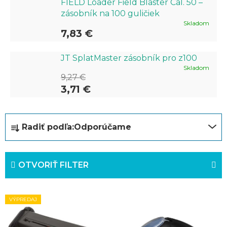
FIELD Loader Field Blaster Cal. 50 –
zásobník na 100 guličiek
Skladom
7,83 €
JT SplatMaster zásobník pro z100
Skladom
9,27 €
3,71 €
R
Radiť podľa:
Odporúčame
a
d
OTVORIŤ FILTER
e
n
V
i
VÝPREDAJ
ý
e