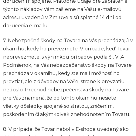
doručením spojené. Platobné údaje pre zaplatenie
týchto nákladov Vám zašleme na Vašu e-mailovú
adresu uvedenú v Zmluve a sú splatné 14 dní od
doručenia e-mailu.
7. Nebezpečné škody na Tovare na Vás prechádzajú v
okamihu, kedy ho prevezmete. V prípade, keď Tovar
neprevezmete, s výnimkou prípadov podľa čl. VI.4
Podmienok, na Vás nebezpečenstvo škody na Tovare
prechádza v okamihu, kedy ste mali možnosť ho
prevziať, ale z dôvodov na Vašej strane k prevzatiu
nedošlo. Prechod nebezpečenstva škody na Tovare
pre Vás znamená, že od tohto okamihu nesiete
všetky dôsledky spojené so stratou, zničením,
poškodením či akýmkoľvek znehodnotením Tovaru.
8. V prípade, že Tovar nebol v E-shope uvedený ako