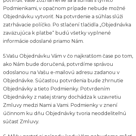
potvrdiť Vaše zoznámenie sa a súhlas s týmito
Podmienkami, v opačnom prípade nebude možné
Objednávku vytvoriť. Na potvrdenie a súhlas slúži
zatrhávacie políčko. Po stlačení tlačidla „Objednávka
zaväzujúca k platbe“ budú všetky vyplnené
informácie odoslané priamo Nám.
5.Vašu Objednávku Vám v čo najkratšom čase po tom,
ako Nám bude doručená, potvrdíme správou
odoslanou na Vašu e-mailovú adresu zadanou v
Objednávke. Súčasťou potvrdenia bude zhrnutie
Objednávky a tieto Podmienky. Potvrdením
Objednávky z našej strany dochádza k uzavretiu
Zmluvy medzi Nami a Vami. Podmienky v znení
účinnom ku dňu Objednávky tvoria neoddeliteľnú
súčasť Zmluvy.