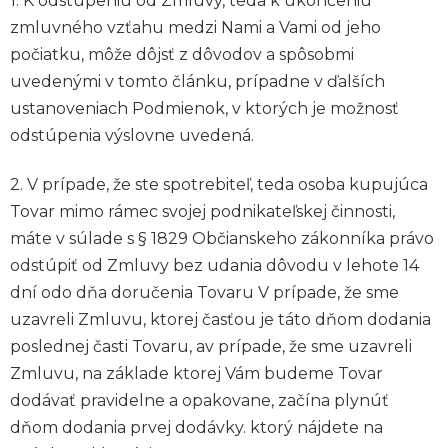
1. K odstúpeniu od Zmluvy, teda k ukončeniu
zmluvného vzťahu medzi Nami a Vami od jeho
počiatku, môže dôjsť z dôvodov a spôsobmi
uvedenými v tomto článku, prípadne v ďalších
ustanoveniach Podmienok, v ktorých je možnosť
odstúpenia výslovne uvedená.
2. V prípade, že ste spotrebiteľ, teda osoba kupujúca
Tovar mimo rámec svojej podnikateľskej činnosti,
máte v súlade s § 1829 Občianskeho zákonníka právo
odstúpiť od Zmluvy bez udania dôvodu v lehote 14
dní odo dňa doručenia Tovaru V prípade, že sme
uzavreli Zmluvu, ktorej časťou je táto dňom dodania
poslednej časti Tovaru, av prípade, že sme uzavreli
Zmluvu, na základe ktorej Vám budeme Tovar
dodávať pravidelne a opakovane, začína plynúť
dňom dodania prvej dodávky. ktorý nájdete na