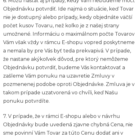
6. Môžu nastať aj prípady, kedy Vám nebudeme môcť
Objednávku potvrdiť. Ide najmä o situácie, keď Tovar
nie je dostupný alebo prípady, kedy objednáte väčší
počet kusov Tovaru, než koľko je z našej strany
umožnené. Informáciu o maximálnom počte Tovarov
Vám však vždy v rámcu E-shopu vopred poskytneme
a nemala by pre Vás byť teda prekvapivá. V prípade,
že nastane akýkoľvek dôvod, pre ktorý nemôžeme
Objednávku potvrdiť, budeme Vás kontaktovať a
zašleme Vám ponuku na uzavretie Zmluvy v
pozmenenej podobe oproti Objednávke. Zmluva je v
takom prípade uzatvorená vo chvíli, keď Našu
ponuku potvrdíte.
7. V prípade, že v rámci E-shopu alebo v návrhu
Objednávky bude uvedená zjavne chybná Cena, nie
sme povinní Vám Tovar za túto Cenu dodať ani v