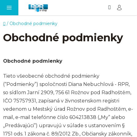
Hľadať
NÁ
Prejsť
KO
na
obsah
Domov
/
Obchodné podmienky
Obchodné podmienky
Obchodné podmienky
Tieto všeobecné obchodné podmienky
(“Podmienky”) spoločnosti Diana Nebuchlová - RPR,
so sídlom Jarní 2909, 756 61 Rožnov pod Radhoštěm,
IČO 75757931, zapísaná v živnostenskom registri
vedenom u Mestský úrad Rožnov pod Radhoštěm, e-
mail, e-mail telefónne číslo 604213838 („My” alebo
„Predávajúci”) upravujú v súlade s ustanovením §
1751 ods. 1 zákona č. 89/2012 Zb., Občiansky zákonník,