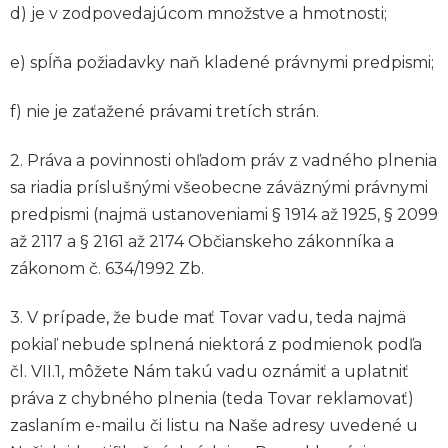
d) je v zodpovedajúcom množstve a hmotnosti;
e) spĺňa požiadavky naň kladené právnymi predpismi;
f) nie je zaťažené právami tretích strán.
2. Práva a povinnosti ohľadom práv z vadného plnenia
sa riadia príslušnými všeobecne záväznými právnymi
predpismi (najmä ustanoveniami § 1914 až 1925, § 2099
až 2117 a § 2161 až 2174 Občianskeho zákonníka a
zákonom č. 634/1992 Zb.
3. V prípade, že bude mať Tovar vadu, teda najmä
pokiaľ nebude splnená niektorá z podmienok podľa
čl. VII.1, môžete Nám takú vadu oznámiť a uplatniť
práva z chybného plnenia (teda Tovar reklamovať)
zaslaním e-mailu či listu na Naše adresy uvedené u