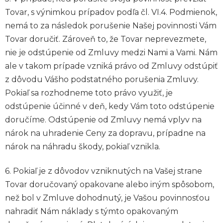
Tovar, s výnimkou prípadov podľa čl. VI.4. Podmienok,
nemá to za následok porušenie Našej povinnosti Vám
Tovar doručiť. Zároveň to, že Tovar neprevezmete,
nie je odstúpenie od Zmluvy medzi Nami a Vami. Nám
ale v takom prípade vzniká právo od Zmluvy odstúpiť
z dôvodu Vášho podstatného porušenia Zmluvy.
Pokiaľ sa rozhodneme toto právo využiť, je
odstúpenie účinné v deň, kedy Vám toto odstúpenie
doručíme. Odstúpenie od Zmluvy nemá vplyv na
nárok na uhradenie Ceny za dopravu, prípadne na
nárok na náhradu škody, pokiaľ vznikla.
6. Pokiaľ je z dôvodov vzniknutých na Vašej strane
Tovar doručovaný opakovane alebo iným spôsobom,
než bol v Zmluve dohodnutý, je Vašou povinnosťou
nahradiť Nám náklady s týmto opakovaným