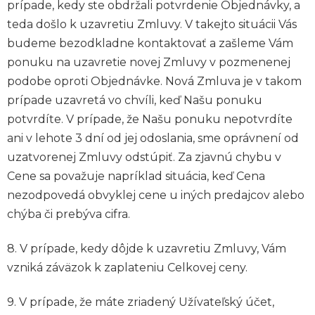
prípade, kedy ste obdržali potvrdenie Objednávky, a
teda došlo k uzavretiu Zmluvy. V takejto situácii Vás
budeme bezodkladne kontaktovať a zašleme Vám
ponuku na uzavretie novej Zmluvy v pozmenenej
podobe oproti Objednávke. Nová Zmluva je v takom
prípade uzavretá vo chvíli, keď Našu ponuku
potvrdíte. V prípade, že Našu ponuku nepotvrdíte
ani v lehote 3 dní od jej odoslania, sme oprávnení od
uzatvorenej Zmluvy odstúpiť. Za zjavnú chybu v
Cene sa považuje napríklad situácia, keď Cena
nezodpovedá obvyklej cene u iných predajcov alebo
chýba či prebýva cifra.
8. V prípade, kedy dôjde k uzavretiu Zmluvy, Vám
vzniká záväzok k zaplateniu Celkovej ceny.
9. V prípade, že máte zriadený Užívateľský účet,