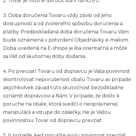
2. Tovar je možné doručiť iba v rámci EU.
3. Doba doručenia Tovaru vždy závisí od jeho
dostupnosti a od zvoleného spôsobu doručenia a
platby. Predpokladaná doba doručenia Tovaru Vám
bude oznámená v potvrdení Objednávky e-mailom.
Doba uvedená na E-shope je iba orientačná a môže
sa líšiť od skutočnej doby dodania. .
4. Po prevzatí Tovaru od dopravcu je Vaša povinnosť
skontrolovať neporušenosť obalu Tovaru av prípade
akýchkoľvek závad túto skutočnosť bezodkladne
oznámiť dopravcovi a Nám. V prípade, že došlo k
poruche na obale, ktorá svedčí o neoprávnenej
manipulácii a vstupe do zásielky, nie je Vašou
povinnosťou Tovar od dopravcu prevziať.
5. V prípade, keď porušíte svoju povinnosť prevziať