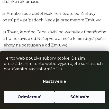
stránke reklamácie.
3. Ani ako spotrebiteľ však nemôžete od Zmluvy
odstúpiť v prípadoch, kedy je predmetom Zmluvy:
a) Tovar, ktorého Cena závisí od výchyliek finančného
trhu nezávisle od Našej vôle a môže k nim dôjsť počas
lehoty na odstúpenie od Zmluvy;
b) dodanie alkoholických nápojov, ktoré môžu byť
Tento web používa súbory cookie. Ďalším
dodané až po uplynutí tridsiatich dní a ich Cena závisí
prechádzaním tohto webu vyjadrujete súhlas s ich
používaním. Viac informácií tu.
od výchyliek finančného trhu nezávislých na Našej
vôli;
Nastavenie
c) Tovar, ktorý bol upravený podľa Vášho priania
alebo pre Vašu osobu;
Odmietnuť
Súhlasím
d) Tovar, ktorý podlieha rýchlej skaze a Tovar, ktorý