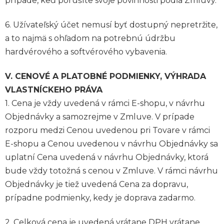
prípade, keď porušíte svoje povinnosti podľa Zmluvy.
6. Užívateľský účet nemusí byť dostupný nepretržite,
a to najmä s ohľadom na potrebnú údržbu
hardvérového a softvérového vybavenia.
V. CENOVÉ A PLATOBNÉ PODMIENKY, VÝHRADA
VLASTNÍCKEHO PRÁVA
1. Cena je vždy uvedená v rámci E-shopu, v návrhu
Objednávky a samozrejme v Zmluve. V prípade
rozporu medzi Cenou uvedenou pri Tovare v rámci
E-shopu a Cenou uvedenou v návrhu Objednávky sa
uplatní Cena uvedená v návrhu Objednávky, ktorá
bude vždy totožná s cenou v Zmluve. V rámci návrhu
Objednávky je tiež uvedená Cena za dopravu,
prípadne podmienky, kedy je doprava zadarmo.
2. Celková cena je uvedená vrátane DPH vrátane