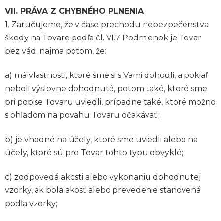
VII. PRÁVA Z CHYBNÉHO PLNENIA
1. Zaručujeme, že v čase prechodu nebezpečenstva
škody na Tovare podľa čl. VI.7 Podmienok je Tovar
bez vád, najmä potom, že:
a) má vlastnosti, ktoré sme si s Vami dohodli, a pokiaľ
neboli výslovne dohodnuté, potom také, ktoré sme
pri popise Tovaru uviedli, prípadne také, ktoré možno
s ohľadom na povahu Tovaru očakávať;
b) je vhodné na účely, ktoré sme uviedli alebo na
účely, ktoré sú pre Tovar tohto typu obvyklé;
c) zodpovedá akosti alebo vykonaniu dohodnutej
vzorky, ak bola akosť alebo prevedenie stanovená
podľa vzorky;