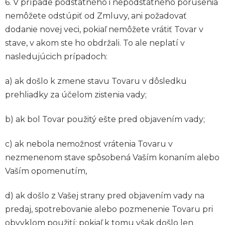
6. V prípade podstatného i nepodstatného porušenia
nemôžete odstúpiť od Zmluvy, ani požadovať
dodanie novej veci, pokiaľ nemôžete vrátiť Tovar v
stave, v akom ste ho obdržali. To ale neplatí v
nasledujúcich prípadoch:
a) ak došlo k zmene stavu Tovaru v dôsledku
prehliadky za účelom zistenia vady;
b) ak bol Tovar použitý ešte pred objavením vady;
c) ak nebola nemožnosť vrátenia Tovaru v
nezmenenom stave spôsobená Vaším konaním alebo
Vaším opomenutím,
d) ak došlo z Vašej strany pred objavením vady na
predaj, spotrebovanie alebo pozmenenie Tovaru pri
obvyklom použití; pokiaľ k tomu však došlo len