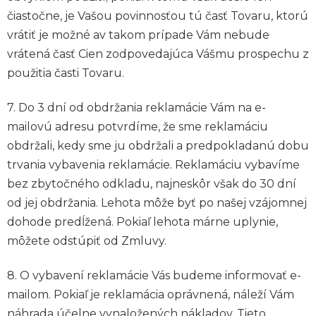
čiastočne, je Vašou povinnosťou tú časť Tovaru, ktorú
vrátiť je možné av takom prípade Vám nebude
vrátená časť Cien zodpovedajúca Vášmu prospechu z
použitia časti Tovaru.
7. Do 3 dní od obdržania reklamácie Vám na e-
mailovú adresu potvrdíme, že sme reklamáciu
obdržali, kedy sme ju obdržali a predpokladanú dobu
trvania vybavenia reklamácie. Reklamáciu vybavíme
bez zbytočného odkladu, najneskôr však do 30 dní
od jej obdržania. Lehota môže byť po našej vzájomnej
dohode predĺžená. Pokiaľ lehota márne uplynie,
môžete odstúpiť od Zmluvy.
8. O vybavení reklamácie Vás budeme informovať e-
mailom. Pokiaľ je reklamácia oprávnená, náleží Vám
náhrada účelne vynaložených nákladov. Tieto