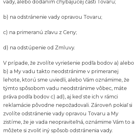
vady, alebo dodaním chýbajúcej časti Tovaru;
b) na odstránenie vady opravou Tovaru;
c) na primeranú zľavu z Ceny;
d) na odstúpenie od Zmluvy.
V prípade, že zvolíte vyriešenie podľa bodov a) alebo
b) a My vadu takto neodstránime v primeranej
lehote, ktorú sme uviedli, alebo Vám oznámime, že
týmto spôsobom vadu neodstránime vôbec, máte
práva podľa bodov c) ad), aj keď ste ich v rámci
reklamácie pôvodne nepožadovali. Zároveň pokiaľ si
zvolíte odstránenie vady opravou Tovaru a My
zistíme, že je vada neopraviteľná, oznámime Vám to a
môžete si zvoliť iný spôsob odstránenia vady.