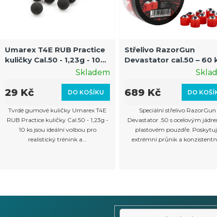
Umarex T4E RUB Practice
Střelivo RazorGun
kuličky Cal.50 - 1,23g - 10
Devastator cal.50 – 60 k
ks
Destruktivní kuličky s
Skladem
Skla
ocelovým jádrem
29 Kč
689 Kč
DO KOŠÍKU
DO KOŠÍ
Tvrdé gumové kuličky Umarex T4E
Speciální střelivo RazorGun
RUB Practice kuličky Cal.50 - 1,23g -
Devastator .50 s ocelovým jádr
10 ks jsou ideální volbou pro
plastovém pouzdře. Poskytuj
realistický trénink a...
extrémní průnik a konzistentní