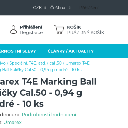
CZK
Čeština
Přihlášení
Přihlášení
NÁKUPNÍ
Registrace
PRÁZDNÝ KOŠÍK
KOŠÍK
ĚRNOSTNÍ SLEVY
ČLÁNKY / AKTUALITY
KONTAKT
livo
/
Speciální, T4E, atd.
/
cal .50
/
Umarex T4E
 Ball kuličky Cal.50 - 0,94 g modré - 10 ks
rex T4E Marking Ball
ičky Cal.50 - 0,94 g
ré - 10 ks
rné
dnoceno
Podrobnosti hodnocení
cení
a:
Umarex