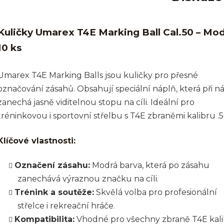
Kuličky Umarex T4E Marking Ball Cal.50 – Mo
10 ks
Umarex T4E Marking Balls jsou kuličky pro přesné
označování zásahů. Obsahují speciální náplň, která při n
zanechá jasně viditelnou stopu na cíli. Ideální pro
tréninkovou i sportovní střelbu s T4E zbraněmi kalibru .5
Klíčové vlastnosti:
Označení zásahu:
Modrá barva, která po zásahu
zanechává výraznou značku na cíli.
Trénink a soutěže:
Skvělá volba pro profesionální
střelce i rekreační hráče.
Kompatibilita:
Vhodné pro všechny zbraně T4E kal