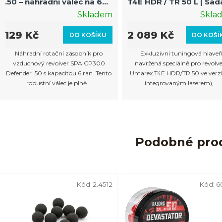
.50 – náhradní válec na 6
T4E HDR / TR 50 L | Sad
ran
prodloužením a závite
Skladem
Skla
129 Kč
2 089 Kč
DO KOŠÍKU
DO KOŠÍ
Náhradní rotační zásobník pro
Exkluzivní tuningová hlave
vzduchový revolver SPA CP300
navržená speciálně pro revolv
Defender .50 s kapacitou 6 ran. Tento
Umarex T4E HDR/TR 50 ve verzi 
robustní válec je plně...
integrovaným laserem),...
Podobné pro
Kód:
2.4512
Kód:
6