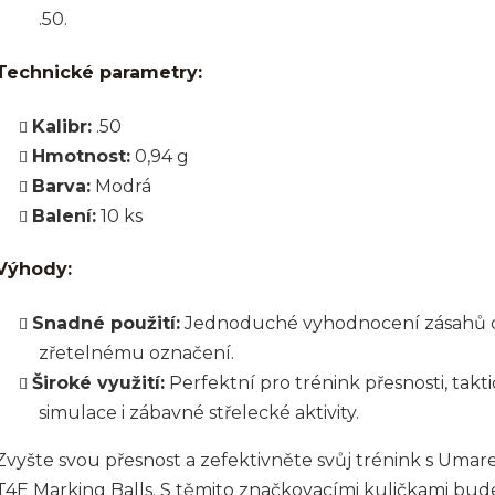
.50.
Technické parametry:
Kalibr:
.50
Hmotnost:
0,94 g
Barva:
Modrá
Balení:
10 ks
Výhody:
Snadné použití:
Jednoduché vyhodnocení zásahů 
zřetelnému označení.
Široké využití:
Perfektní pro trénink přesnosti, takt
simulace i zábavné střelecké aktivity.
Zvyšte svou přesnost a zefektivněte svůj trénink s Umar
T4E Marking Balls. S těmito značkovacími kuličkami bud