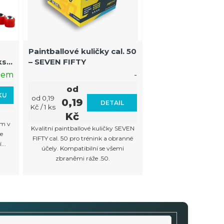
Paintballové kuličky cal. 50
s |
– SEVEN FIFTY
dem
-
od
KU
Měrná
od 0,19
0,19
DETAIL
cena:
Kč / 1 ks
Kč
em v
Kvalitní paintballové kuličky SEVEN
e
FIFTY cal. 50 pro trénink a obranné
...
účely. Kompatibilní se všemi
zbraněmi ráže .50.