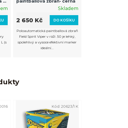
a s
paintballová zbraň- černá
m
dem
Skladem
2 650 Kč
KU
DO KOŠÍKU
ň
Poloautomatická paintballová zbraň
ery
Field Spirit Viper v ráži .50 je lehký,
L (s
spolehlivý a vysoce efektivní marker
ideální...
dukty
0016
Kód:
20623/1 K