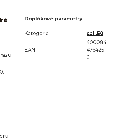
Doplňkové parametry
dré
Kategorie
cal .50
400084
EAN
476425
árazu
6
0.
ibru