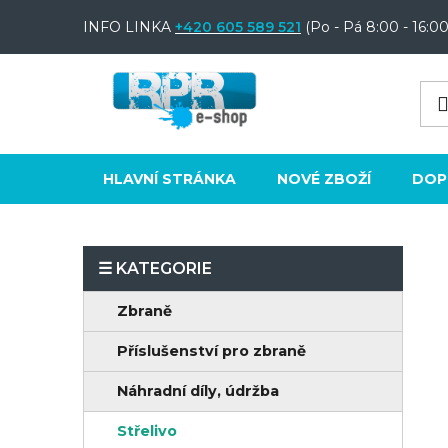
Přejít
INFO LINKA
+420 605 589 521
(Po - Pá 8:00 - 16:00
na
obsah
HLAVNÍ STRÁNKA
NOVÉ ZBOŽÍ
DOP
P
o
K
Přeskočit
Zbraně
s
a
kategorie
t
Příslušenství pro zbraně
t
e
r
Náhradní díly, údržba
g
a
o
Střelivo
n