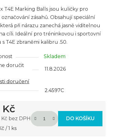
ktu
 T4E Marking Balls jsou kuličky pro
 označování zásahů. Obsahují speciální
 která při nárazu zanechá jasně viditelnou
a cíli. Ideální pro tréninkovou i sportovní
u s T4E zbraněmi kalibru .50.
ček.
pnost
Skladem
e doručit
11.8.2026
ti doručení
2.4597C
 Kč
0 Kč bez DPH
DO KOŠÍKU
 cena:
č / 1 ks