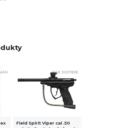
odukty
45H
Kód:
300783E
rex
Field Spirit Viper cal .50