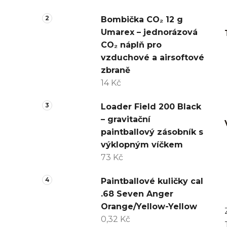
Bombička CO₂ 12 g
Umarex – jednorázová
CO₂ náplň pro
vzduchové a airsoftové
zbraně
14 Kč
Loader Field 200 Black
– gravitační
paintballový zásobník s
výklopným víčkem
73 Kč
Paintballové kuličky cal
.68 Seven Anger
Orange/Yellow-Yellow
0,32 Kč