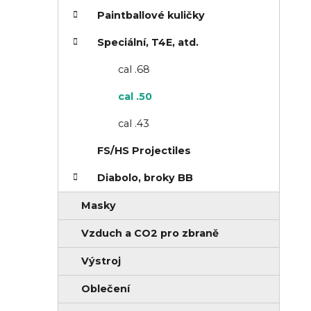
r
Paintballové kuličky
n
i
í
e
Speciální, T4E, atd.
p
cal .68
a
cal .50
n
cal .43
e
l
FS/HS Projectiles
Diabolo, broky BB
Masky
Vzduch a CO2 pro zbraně
Výstroj
Oblečení