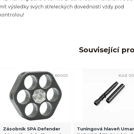
mít výsledky svých střeleckých dovedností vždy pod
kontrolou!
Související pr
Kód:
60005
Kód:
00
Zásobník SPA Defender
Tuningová hlaveň Uma