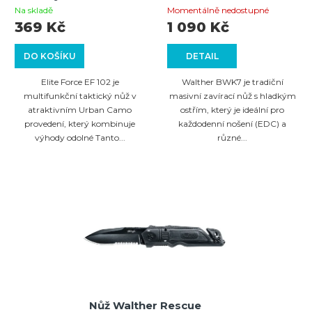
Tanto čepel, Urban
Na skladě
Momentálně nedostupné
Camo, rozbíječ skla
369 Kč
1 090 Kč
DO KOŠÍKU
DETAIL
Elite Force EF 102 je
Walther BWK7 je tradiční
multifunkční taktický nůž v
masivní zavírací nůž s hladkým
atraktivním Urban Camo
ostřím, který je ideální pro
provedení, který kombinuje
každodenní nošení (EDC) a
výhody odolné Tanto...
různé...
Nůž Walther Rescue