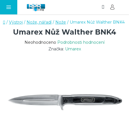
Hledat
NÁ
Přejít
KO
na
obsah
Domů
/
Výstroj
/
Nože, nářadí
/
Nože
/
Umarex Nůž Walther BNK4
Umarex Nůž Walther BNK4
Průměrné
Neohodnoceno
Podrobnosti hodnocení
hodnocení
Značka:
Umarex
produktu
je
0,0
z
5
hvězdiček.