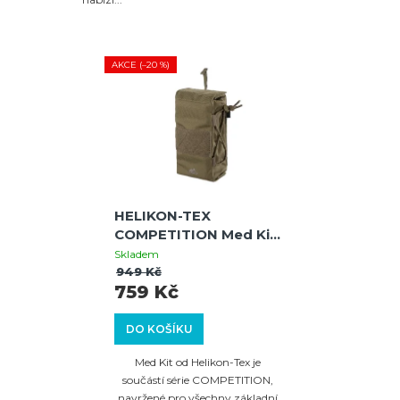
AKCE (–20 %)
HELIKON-TEX
COMPETITION Med Kit
- Adaptive Green
Skladem
949 Kč
759 Kč
DO KOŠÍKU
Med Kit od Helikon-Tex je
součástí série COMPETITION,
navržené pro všechny základní