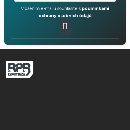
Vložením e-mailu souhlasíte s
podmínkami
ochrany osobních údajů
PŘIHLÁSIT
SE
Z
á
p
a
t
í