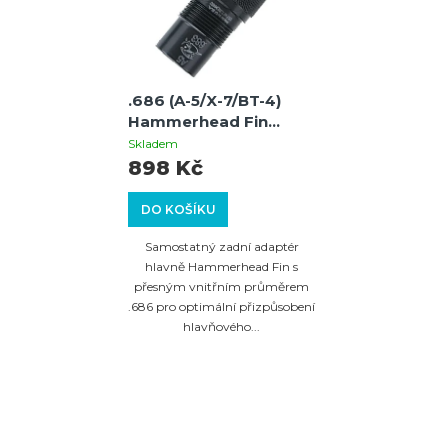
.686 (A-5/X-7/BT-4)
Hammerhead Fin
adaptér hlavně
Skladem
898 Kč
DO KOŠÍKU
Samostatný zadní adaptér
hlavně Hammerhead Fin s
přesným vnitřním průměrem
.686 pro optimální přizpůsobení
hlavňového...