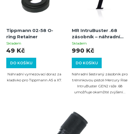
Tippmann 02-58 O-
MR IntruBuster .68
ring Retainer
zásobník – náhradní
zásobník pro
Skladem
Skladem
IntruBuster GEN2 .68
49 Kč
990 Kč
Cal
DO KOŠÍKU
DO KOŠÍKU
Náhradní vymezovací doraz za
Náhradní šestiraný zásobník pro
kladívko pro Tippmann A5 a X7.
tréninkovou pistoli Mercury Rise
IntruBuster GEN2 ráže .68
umožňuje okamžité zvýšení...