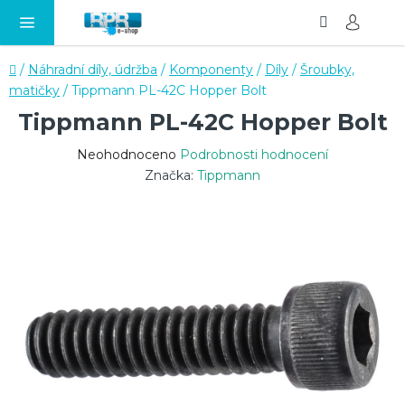
Hledat
NÁ
Přejít
KO
na
obsah
Domů
/
Náhradní díly, údržba
/
Komponenty
/
Díly
/
Šroubky,
matičky
/
Tippmann PL-42C Hopper Bolt
Tippmann PL-42C Hopper Bolt
Průměrné
Neohodnoceno
Podrobnosti hodnocení
hodnocení
Značka:
Tippmann
produktu
je
0,0
z
5
hvězdiček.