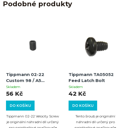
Podobné produkty
Tippmann 02-22
Tippmann TA05052
Custom 98 / A5
Feed Latch Bolt
Velocity Screw
Skladem
Skladem
56 Kč
42 Kč
DO KOŠÍKU
DO KOŠÍKU
Tippmann 02-22 Velocity Screw
Tento šroub je originální
je originální náhradní díl určený
náhradní díl určený pro
pro paintballové značkovače
paintballové značkovače