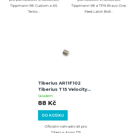
Tippmann 98 Custom a A5.
Tippmann 98 a TPN Bravo One.
Tento...
Feed Latch Bolt...
Tiberius AR11F102
Tiberius T15 Velocity
Adjuster
Skladem
88 Kč
DO KOŠÍKU
Oficiální náhradní díl pro
Tiberius Arms T15