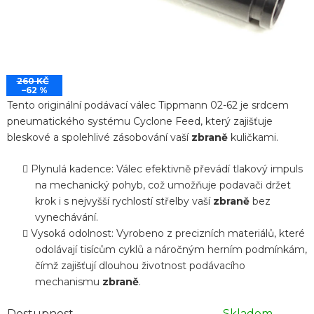
260 KČ
–62 %
Tento originální podávací válec Tippmann 02-62 je srdcem
pneumatického systému Cyclone Feed, který zajišťuje
bleskové a spolehlivé zásobování vaší
zbraně
kuličkami.
Plynulá kadence: Válec efektivně převádí tlakový impuls
na mechanický pohyb, což umožňuje podavači držet
krok i s nejvyšší rychlostí střelby vaší
zbraně
bez
vynechávání.
Vysoká odolnost: Vyrobeno z precizních materiálů, které
odolávají tisícům cyklů a náročným herním podmínkám,
čímž zajišťují dlouhou životnost podávacího
mechanismu
zbraně
.
Dostupnost
Skladem