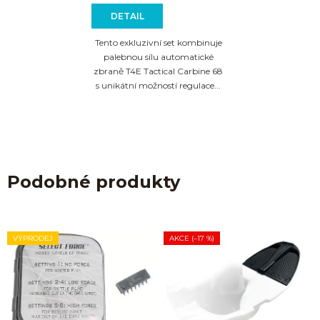
DETAIL
Tento exkluzivní set kombinuje
palebnou sílu automatické
zbraně T4E Tactical Carbine 68
s unikátní možností regulace...
Podobné produkty
VÝPRODEJ
AKCE (–17 %)