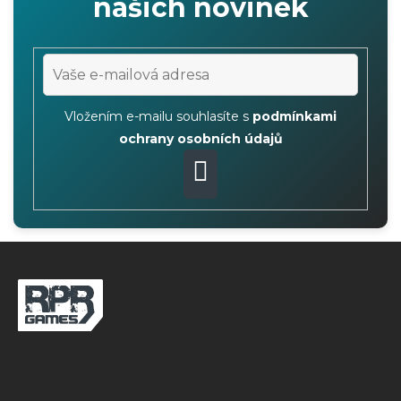
našich novinek
Vložením e-mailu souhlasíte s
podmínkami
ochrany osobních údajů
PŘIHLÁSIT
SE
Z
á
p
a
t
í