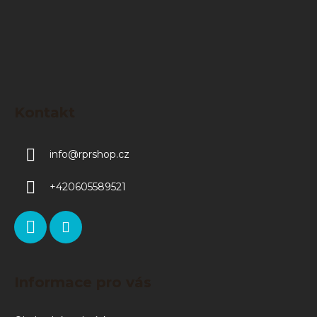
Kontakt
info
@
rprshop.cz
+420605589521
Informace pro vás