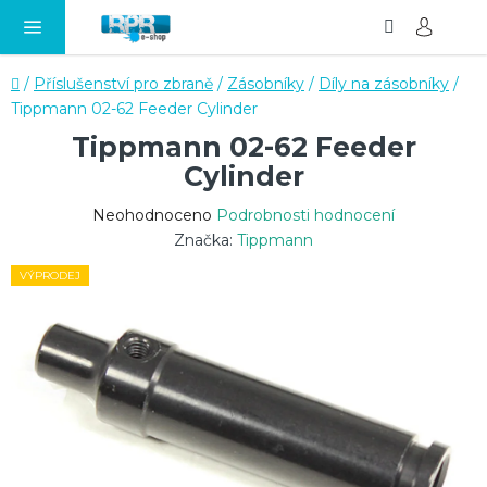
Hledat
NÁ
Přejít
KO
na
obsah
Domů
/
Příslušenství pro zbraně
/
Zásobníky
/
Díly na zásobníky
/
Tippmann 02-62 Feeder Cylinder
Tippmann 02-62 Feeder
Cylinder
Průměrné
Neohodnoceno
Podrobnosti hodnocení
hodnocení
Značka:
Tippmann
produktu
VÝPRODEJ
je
0,0
z
5
hvězdiček.