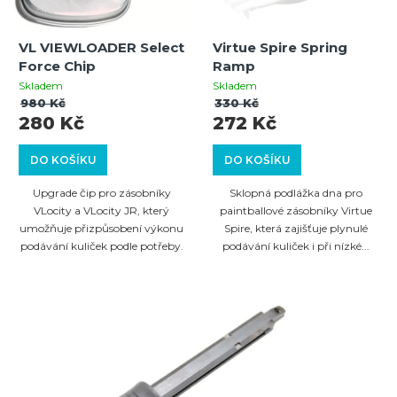
VL VIEWLOADER Select
Virtue Spire Spring
Force Chip
Ramp
Skladem
Skladem
980 Kč
330 Kč
280 Kč
272 Kč
DO KOŠÍKU
DO KOŠÍKU
Upgrade čip pro zásobníky
Sklopná podlážka dna pro
VLocity a VLocity JR, který
paintballové zásobníky Virtue
umožňuje přizpůsobení výkonu
Spire, která zajišťuje plynulé
podávání kuliček podle potřeby.
podávání kuliček i při nízké...