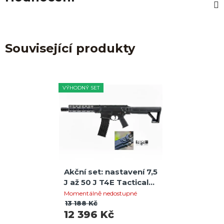
Související produkty
VÝHODNÝ SET
Akční set: nastavení 7,5
J až 50 J T4E Tactical
Carbine 68 (Full-Auto)
Momentálně nedostupné
+ Power Adjuster
13 188 Kč
12 396 Kč
Screw