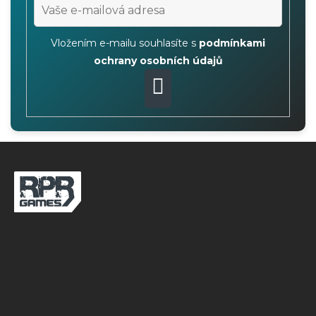
Vložením e-mailu souhlasíte s
podmínkami
ochrany osobních údajů
PŘIHLÁSIT
SE
Z
á
p
a
t
í