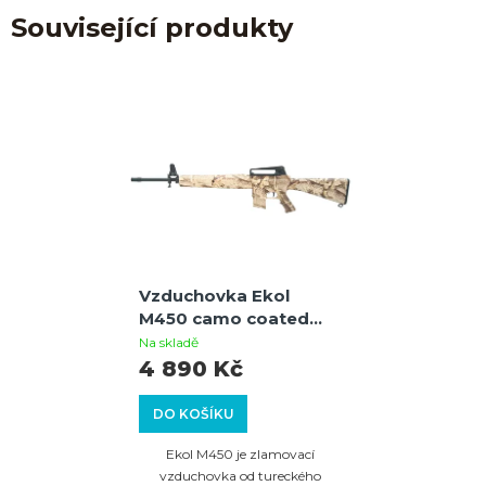
Související produkty
Vzduchovka Ekol
M450 camo coated
cal.4,5mm
Na skladě
4 890 Kč
DO KOŠÍKU
Ekol M450 je zlamovací
vzduchovka od tureckého