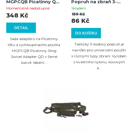
MGPCQB Picatinny QD
Popruh na zbraň 3-
se Sling Swivel / černý
bodový
Momentálně nedostupné
Skladem
159 Kč
348 Kč
86 Kč
DETAIL
DO KOŠÍKU
Sada adaptéru na Picatinny
Taktický 3-bodový popruh je
lištu a rychloupínacího poutka
navržen pro univerzální použití
MGPCQB Picatinny Sling
s různými typy zbraní. Vyroben
Swivel Adapter QD v černé
z kvalitního nylonu, kovových
barvě. Ideální...
a...