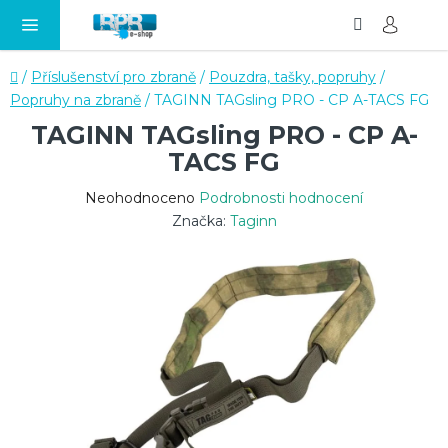
Hledat
NÁ
Přejít
KO
na
obsah
Domů
/
Příslušenství pro zbraně
/
Pouzdra, tašky, popruhy
/
Popruhy na zbraně
/
TAGINN TAGsling PRO - CP A-TACS FG
TAGINN TAGsling PRO - CP A-
TACS FG
Průměrné
Neohodnoceno
Podrobnosti hodnocení
hodnocení
Značka:
Taginn
produktu
je
0,0
z
5
hvězdiček.