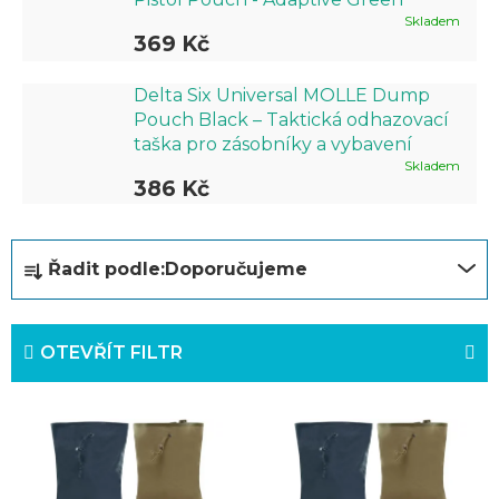
Skladem
369 Kč
Delta Six Universal MOLLE Dump
Pouch Black – Taktická odhazovací
taška pro zásobníky a vybavení
Skladem
386 Kč
Ř
Řadit podle:
Doporučujeme
a
z
OTEVŘÍT FILTR
e
n
V
í
ý
p
p
r