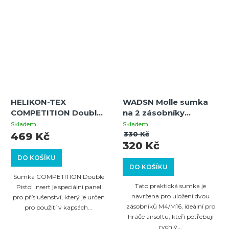
HELIKON-TEX
WADSN Molle sumka
COMPETITION Double
na 2 zásobníky
Pistol Insert - Coyote
M4/M16 - Oliva
Skladem
Skladem
330 Kč
469 Kč
320 Kč
DO KOŠÍKU
DO KOŠÍKU
Sumka COMPETITION Double
Tato praktická sumka je
Pistol Insert je speciální panel
navržena pro uložení dvou
pro příslušenství, který je určen
zásobníků M4/M16, ideální pro
pro použití v kapsách...
hráče airsoftu, kteří potřebují
rychlý...