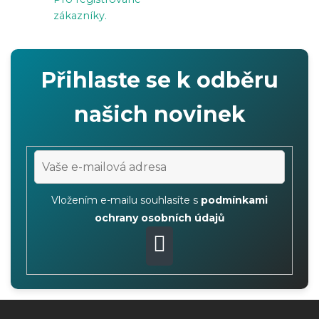
v
zákazníky.
ý
p
i
Přihlaste se k odběru
s
u
našich novinek
Vložením e-mailu souhlasíte s
podmínkami
ochrany osobních údajů
PŘIHLÁSIT
SE
Z