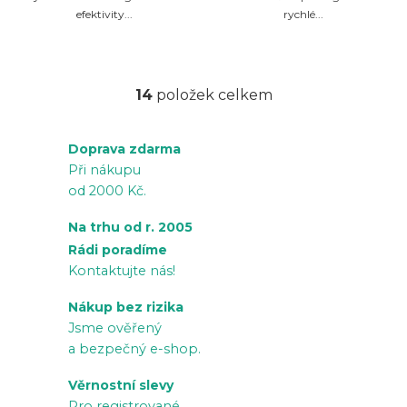
efektivity...
rychlé...
14
položek celkem
O
v
Doprava zdarma
l
Při nákupu
á
od 2000 Kč.
d
a
Na trhu od r. 2005
c
Rádi poradíme
í
Kontaktujte nás!
p
Nákup bez rizika
r
Jsme ověřený
v
a bezpečný e-shop.
k
Věrnostní slevy
y
Pro registrované