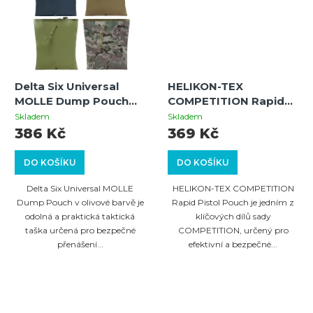
Delta Six Universal
HELIKON-TEX
MOLLE Dump Pouch
COMPETITION Rapid
Oliv – Taktická
Pistol Pouch - Shadow
Skladem
Skladem
odhazovací taška pro
Grey
386 Kč
369 Kč
zásobníky a vybavení
DO KOŠÍKU
DO KOŠÍKU
Delta Six Universal MOLLE
HELIKON-TEX COMPETITION
Dump Pouch v olivové barvě je
Rapid Pistol Pouch je jedním z
odolná a praktická taktická
klíčových dílů sady
taška určená pro bezpečné
COMPETITION, určený pro
přenášení...
efektivní a bezpečné...