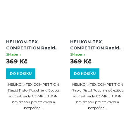
HELIKON-TEX
HELIKON-TEX
COMPETITION Rapid
COMPETITION Rapid
Pistol Pouch -
Pistol Pouch - Coyote
Skladem
Skladem
Adaptive Green
369 Kč
369 Kč
DO KOŠÍKU
DO KOŠÍKU
HELIKON-TEX COMPETITION
HELIKON-TEX COMPETITION
Rapid Pistol Pouch je klíčovou
Rapid Pistol Pouch je důležitou
součástí sady COMPETITION,
součástí sady COMPETITION,
navrženou pro efektivní a
navrženou pro efektivní a
bezpečné...
bezpečné...