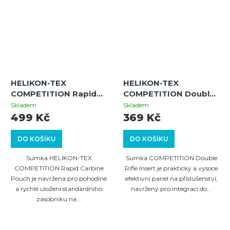
HELIKON-TEX
HELIKON-TEX
COMPETITION Rapid
COMPETITION Double
Carbine Pouch -
Rifle Insert - Shadow
Skladem
Skladem
Shadow Grey
Grey
499 Kč
369 Kč
DO KOŠÍKU
DO KOŠÍKU
Sumka HELIKON-TEX
Sumka COMPETITION Double
COMPETITION Rapid Carbine
Rifle Insert je praktický a vysoce
Pouch je navržena pro pohodlné
efektivní panel na příslušenství,
a rychlé uložení standardního
navržený pro integraci do...
zásobníku na...