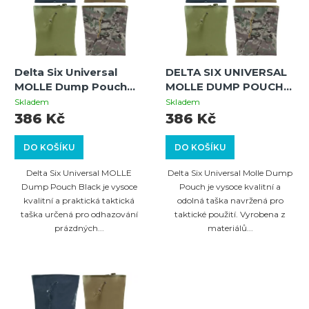
i
o
s
d
p
u
Delta Six Universal
DELTA SIX UNIVERSAL
r
k
MOLLE Dump Pouch
MOLLE DUMP POUCH
o
Black – Taktická
Flecktarn
t
Skladem
Skladem
odhazovací taška pro
386 Kč
386 Kč
d
ů
zásobníky a vybavení
u
DO KOŠÍKU
DO KOŠÍKU
k
Delta Six Universal MOLLE
Delta Six Universal Molle Dump
t
Dump Pouch Black je vysoce
Pouch je vysoce kvalitní a
kvalitní a praktická taktická
odolná taška navržená pro
ů
taška určená pro odhazování
taktické použití. Vyrobena z
prázdných...
materiálů...