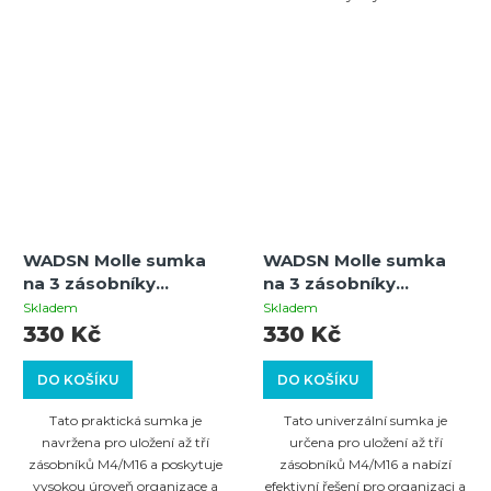
WADSN Molle sumka
WADSN Molle sumka
na 3 zásobníky
na 3 zásobníky
M4/M16 - Oliva
M4/M16 - Tan
Skladem
Skladem
330 Kč
330 Kč
DO KOŠÍKU
DO KOŠÍKU
Tato praktická sumka je
Tato univerzální sumka je
navržena pro uložení až tří
určena pro uložení až tří
zásobníků M4/M16 a poskytuje
zásobníků M4/M16 a nabízí
vysokou úroveň organizace a
efektivní řešení pro organizaci a