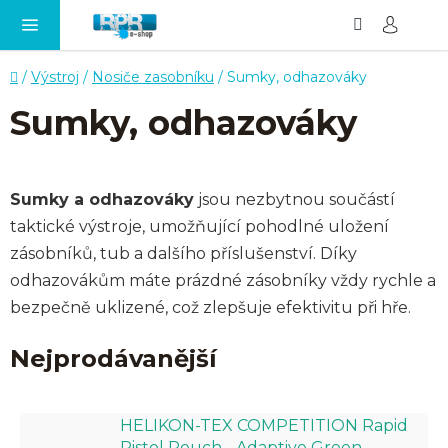
Hledat
NÁ
Přejít
KO
na
obsah
Domů
/
Výstroj
/
Nosiče zasobníku
/
Sumky, odhazováky
Sumky, odhazováky
Sumky a odhazováky
jsou nezbytnou součástí
taktické výstroje, umožňující pohodlné uložení
zásobníků, tub a dalšího příslušenství. Díky
odhazovákům máte prázdné zásobníky vždy rychle a
bezpečně uklizené, což zlepšuje efektivitu při hře.
Nejprodávanější
HELIKON-TEX COMPETITION Rapid
Pistol Pouch - Adaptive Green